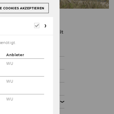
E COOKIES AKZEPTIEREN
Erforderliche
Cookies
Institut für Nonprofit
Management und
benötigt.
Governance
Anbieter
Team
WU
Lehre
WU
Forschung
WU
Kooperationen