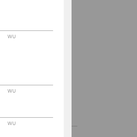
Social Impact Research
Cluster
npoAustria
WU
Zentrum für Social
Entrepreneurship und
Soziale Innovationen
Zentrum für Nonprofit-
Organisationen und
Social Impact
Kooperationspartner in
WU
der Lehre
Internationale
Kooperationen
WU
Kontakt