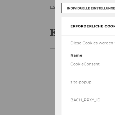
Home
Kooperationen
INDIVIDUELLE EINSTELLUNG
ERFORDERLICHE COOK
Kooperation
Diese Cookies werden f
Name
CookieConsent
Social Impact Researc
npoAustria
Zentrum für Social En
site-popup
Zentrum für Nonprofit
Internationale Kooper
BACH_PRXY_ID
Kooperationspartner i