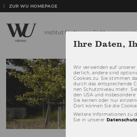
ZUR WU HOMEPAGE
Institut für Nonprofit
Management 
Ihre Daten, I
TEAM
Wir ver­wen­den auf un­se­rer 
der­lich, an­de­re sind op­tio
Coo­kies zu. Sie stim­men 
durch das ent­spre­chen­de C
nen Schutz­ni­veau mehr. Sie 
den USA und ins­be­son­de­r
Sie kei­nen oder nur ein­zel­ne
Dort kön­nen Sie die Coo­kies i
Weitere Informationen zu 
Sie in unserer
Datenschutz