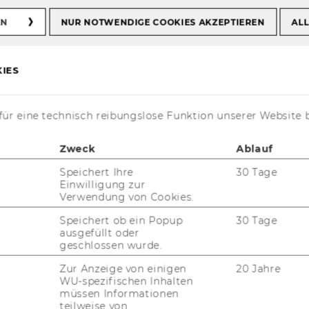
EN
NUR NOTWENDIGE COOKIES AKZEPTIEREN
ALL
IES
en
ür eine technisch reibungslose Funktion unserer Website 
Zweck
Ablauf
Speichert Ihre
30 Tage
h Cluster
Einwilligung zur
Verwendung von Cookies.
trepreneurship und Soziale Innovationen
Speichert ob ein Popup
30 Tage
ausgefüllt oder
-Organisationen und Social Impact
geschlossen wurde.
ationen
Zur Anzeige von einigen
20 Jahre
WU-spezifischen Inhalten
n der Lehre
müssen Informationen
teilweise von