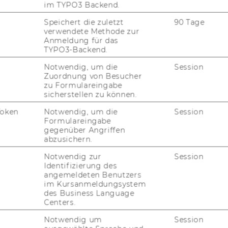
im TYPO3 Backend.
Speichert die zuletzt
90 Tage
verwendete Methode zur
Anmeldung für das
TYPO3-Backend.
Notwendig, um die
Session
Zuordnung von Besucher
zu Formulareingabe
sicherstellen zu können.
uTube
Newsletter
Bluesky
ACCREDITED B
Token
Notwendig, um die
Session
EQUIS
AAC
Formulareingabe
gegenüber Angriffen
abzusichern.
Notwendig zur
Session
Identifizierung des
G WEBSEITE
angemeldeten Benutzers
im Kursanmeldungsystem
des Business Language
IAL MEDIA
Centers.
UDIENBEWERBER*INNEN
Notwendig um
Session