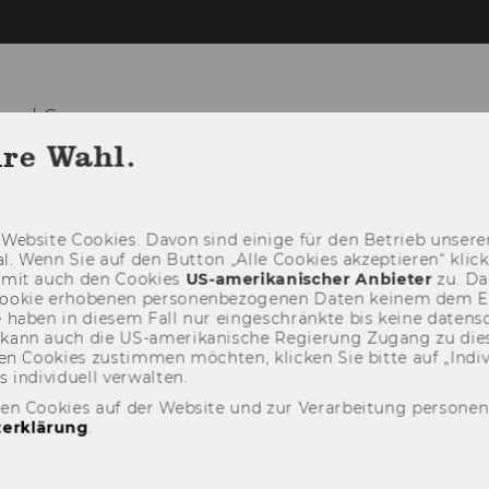
und Governance
hre Wahl.
LEHRE
FORSCHUNG
KOOPERAT
Web­site Coo­kies. Davon sind ei­ni­ge für den Be­trieb un­se­rer
­nal. Wenn Sie auf den But­ton „Alle Coo­kies ak­zep­tie­ren“ kli
damit auch den Coo­kies
US-​amerikanischer An­bie­ter
zu. Da­
oo­kie er­ho­be­nen per­so­nen­be­zo­ge­nen Daten kei­nem dem 
haben in die­sem Fall nur ein­ge­schränk­te bis keine da­ten­sc
e kann auch die US-​amerikanische Re­gie­rung Zu­gang zu die
n Coo­kies zu­stim­men möch­ten, kli­cken Sie bitte auf „In­di­vi­d
n­di­vi­du­ell ver­wal­ten.
den Cookies auf der Website und zur Verarbeitung persone
erklärung
.