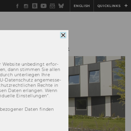
Facebook
Instagram
WU
YouTube
Newsletter
Bluesky
ENGLISH
QUICKLINKS
Blog
Cookie
Consent
schließen
IONEN
KONTAKT
 Web­site un­be­dingt er­for­
­cken, dann stim­men Sie allen
durch un­ter­lie­gen Ihre
EU-​Datenschutz an­ge­mes­se­
hutz­recht­li­chen Rech­te in
­sen Daten er­lan­gen. Wenn
u­el­le Ein­stel­lun­gen“.
nbezogener Daten finden