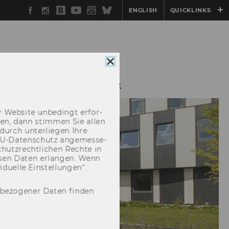
Facebook
Instagram
WU
YouTube
Newsletter
Bluesky
ENGLISH
QUICKLINKS
Blog
Cookie
Consent
schließen
IONEN
KONTAKT
 Web­site un­be­dingt er­for­
­cken, dann stim­men Sie allen
durch un­ter­lie­gen Ihre
EU-​Datenschutz an­ge­mes­se­
hutz­recht­li­chen Rech­te in
­sen Daten er­lan­gen. Wenn
u­el­le Ein­stel­lun­gen“.
nbezogener Daten finden