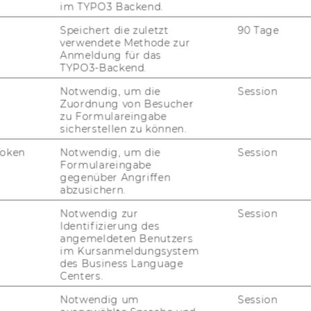
im TYPO3 Backend.
Speichert die zuletzt
90 Tage
verwendete Methode zur
Anmeldung für das
TYPO3-Backend.
Notwendig, um die
Session
Zuordnung von Besucher
zu Formulareingabe
sicherstellen zu können.
uTube
Newsletter
Bluesky
ACCREDITED B
Token
Notwendig, um die
Session
EQUIS
AAC
Formulareingabe
gegenüber Angriffen
abzusichern.
Notwendig zur
Session
Identifizierung des
G WEBSEITE
angemeldeten Benutzers
im Kursanmeldungsystem
des Business Language
IAL MEDIA
Centers.
UDIENBEWERBER*INNEN
Notwendig um
Session