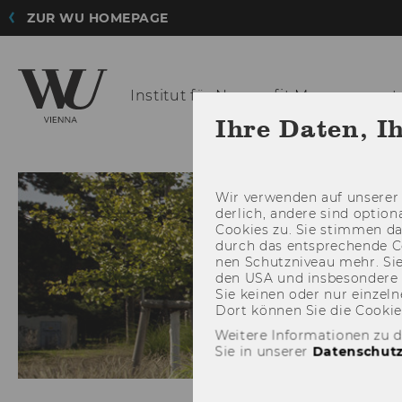
ZUR WU HOMEPAGE
Institut für Nonprofit
Management 
Ihre Daten, I
TEAM
Wir ver­wen­den auf un­se­rer 
der­lich, an­de­re sind op­tio
Coo­kies zu. Sie stim­men 
durch das ent­spre­chen­de C
nen Schutz­ni­veau mehr. Sie 
den USA und ins­be­son­de­r
Sie kei­nen oder nur ein­zel­ne
Dort kön­nen Sie die Coo­kies i
Weitere Informationen zu 
Sie in unserer
Datenschutz