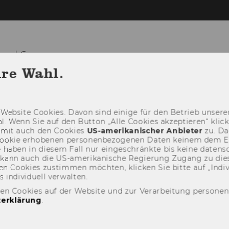
und Governance
hre Wahl.
LEHRE
FORSCHUNG
KOOPERAT
Web­site Coo­kies. Davon sind ei­ni­ge für den Be­trieb un­se­rer
­nal. Wenn Sie auf den But­ton „Alle Coo­kies ak­zep­tie­ren“ kli
damit auch den Coo­kies
US-​amerikanischer An­bie­ter
zu. Da­
oo­kie er­ho­be­nen per­so­nen­be­zo­ge­nen Daten kei­nem dem 
haben in die­sem Fall nur ein­ge­schränk­te bis keine da­ten­sc
e kann auch die US-​amerikanische Re­gie­rung Zu­gang zu die
n Coo­kies zu­stim­men möch­ten, kli­cken Sie bitte auf „In­di­vi­d
n­di­vi­du­ell ver­wal­ten.
den Cookies auf der Website und zur Verarbeitung persone
erklärung
.