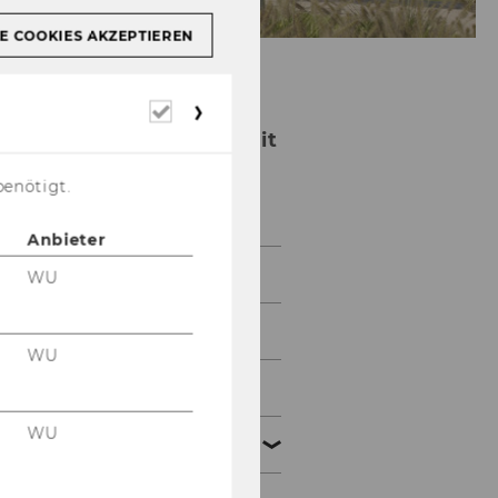
E COOKIES AKZEPTIEREN
Erforderliche
Cookies
Institut für Nonprofit
Management und
benötigt.
Governance
Anbieter
Team
WU
Lehre
WU
Forschung
WU
Kooperationen