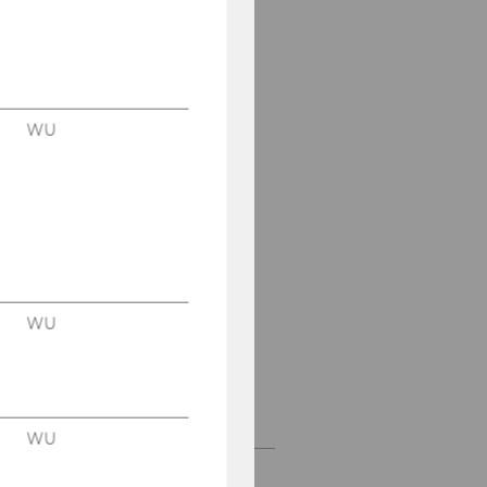
Social Impact Research
Cluster
npoAustria
WU
Zentrum für Social
Entrepreneurship und
Soziale Innovationen
Zentrum für Nonprofit-
Organisationen und
Social Impact
Kooperationspartner in
WU
der Lehre
Internationale
Kooperationen
WU
Kontakt