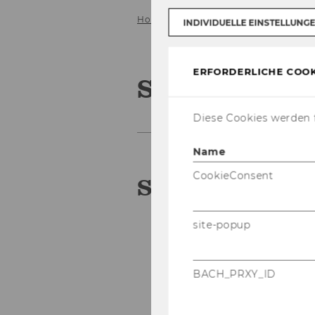
Home
Kooperationen
Social Im
INDIVIDUELLE EINSTELLUNG
ERFORDERLICHE COOK
Social Impac
Diese Cookies werden f
Name
CookieConsent
So­cial Im­pact 
site-popup
BACH_PRXY_ID