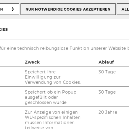
pact Research Cluster
EN
NUR NOTWENDIGE COOKIES AKZEPTIEREN
ALL
IES
t Research Cluster
ür eine technisch reibungslose Funktion unserer Website 
Zweck
Ablauf
Speichert Ihre
30 Tage
Re­se­arch Clus­ter
Einwilligung zur
Verwendung von Cookies.
Speichert ob ein Popup
30 Tage
ausgefüllt oder
geschlossen wurde.
Zur Anzeige von einigen
20 Jahre
WU-spezifischen Inhalten
müssen Informationen
teilweise von