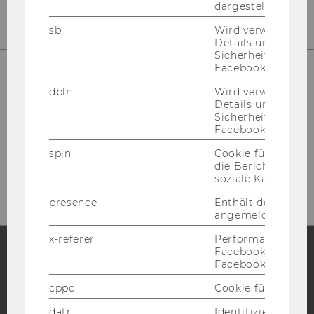
dargestellt werde
sb
Wird verwendet, 
Details und
Sicherheitsinform
Facebook-Kontos z
dbln
Wird verwendet, 
Details und
Sicherheitsinform
Facebook-Kontos z
spin
Cookie für Werbe
die Berichterstatt
soziale Kampagne
presence
Enthält den "Chat"
angemeldeten Ben
x-referer
Performance-Cooki
Facebook in Komb
Facebook-Pixel ve
Facebook
Instagram
Blog
cppo
Cookie für statist
datr
Identifiziert den 