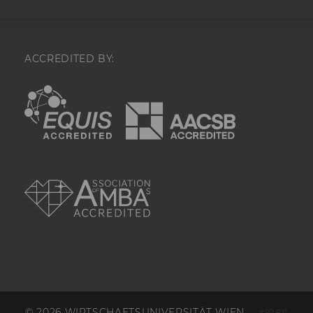
IDs von LinkedIn 
synchronisiert.
AnalyticsSyncHistory
Mit diesem Cookie
Zeitpunkt der Syn
ACCREDITED BY:
des Nutzers mit d
„lms_analytics“ ge
EQUIS
AACSB
li_oatml
Mit diesem Cooki
LinkedIn Mitgliede
von LinkedIn zu W
Analysezwecke iden
AMBA
lms_ads
Mit diesem Cooki
LinkedIn Mitgliede
von LinkedIn identi
lms_analytics
Mit diesem Cooki
LinkedIn Mitgliede
Analysezwecken ide
li_fat_id
Bei diesem Cookie
sich um eine indir
Mitgliederkennung,
Conversion-Tracki
© 2026 WIRTSCHAFTSUNIVERSITÄT WIEN
#92811