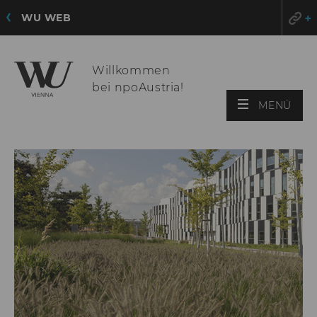
WU WEB
Willkommen
bei npoAustria!
HAU
MENÜ
ÖFF