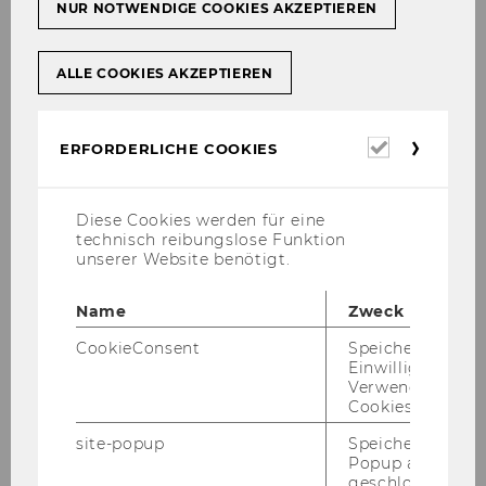
NUR NOTWENDIGE COOKIES AKZEPTIEREN
Zen­trum für Non­pro­fit -​
Organistionen und So­cial Im­
ALLE COOKIES AKZEPTIEREN
pact | Online-​Buch zur Di­gi­ta­
li­sie­rung in der Lang­zeit­pfle­ge
Erforderl
ERFORDERLICHE COOKIES
in Nie­der­ös­ter­reich er­schie­nen
Cookies
Diese Cookies werden für eine
technisch reibungslose Funktion
unserer Website benötigt.
Name
Zweck
CookieConsent
Speichert Ihre
Einwilligung zur
Verwendung vo
Cookies.
site-popup
Speichert ob ein
Popup ausgefüll
Wel­chen Platz haben di­gi­ta­le und tech­ni­sche
geschlossen wur