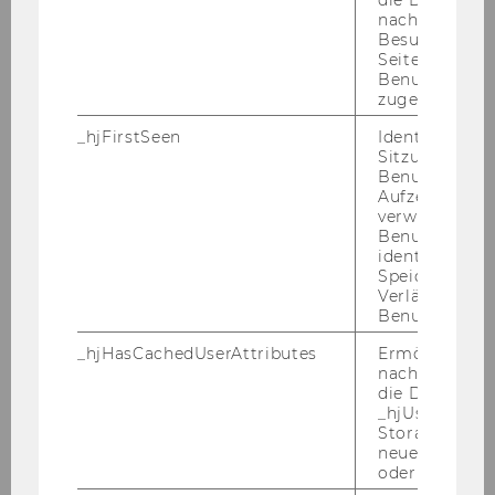
Mo­ebi­us
: Pas­send zu mei­nem Schwer­punkt
nachfolgende
Besuchen der
werde ich über die Soziologie-​Geschichte spre­
Seite derselb
chen. Und da er­ken­ne ich, dass wir viele Kri­sen,
Benutzer-ID
die wir heute als Stim­mung, also das at­mo­
zugeordnet w
sphä­ri­sche Klima un­se­rer Ge­sell­schaft aus­ma­
_hjFirstSeen
Identifiziert d
chen, auch in der Zwi­schen­kriegs­zeit vor 100
Sitzung eines
Jah­ren sehen kön­nen. Denn es han­delt sich
Benutzers. Wi
Aufzeichnungs
um struk­tu­rel­le Pro­ble­me, die län­ger­fris­tig in
verwendet, u
un­se­rer mo­der­nen Ge­sell­schaft an­ge­legt sind.
Benutzersitz
identifizieren.
Kön­nen Sie für diese Pro­ble­me ein paar Bei­
Speicherdaue
spie­le nen­nen?
Verlängert sic
Benutzeraktivi
Mo­ebi­us
: Neh­men wir etwa die Demokratie-​
_hjHasCachedUserAttributes
Ermöglicht e
Krise, also den Ver­trau­ens­ver­lust in In­sti­tu­tio­
nachzuvollzie
nen und den zu­neh­men­den Po­pu­lis­mus.
die Daten in
Schon 1926 wurde bei einem Soziologie-​
_hjUserAttrib
Storage auf 
Kongress in Wien dis­ku­tiert, dass De­mo­kra­tie
neuesten Stan
nicht davor ge­feit ist, mit de­mo­kra­ti­schen Mit­
oder nicht.
teln ab­ge­schafft zu wer­den.