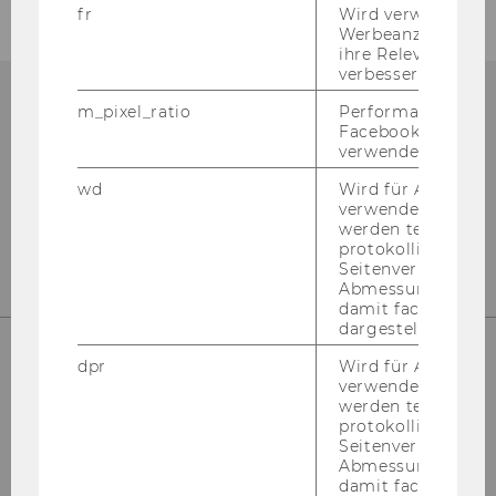
fr
Wird verwendet, 
Werbeanzeigen aus
ihre Relevanz zu 
verbessern.
m_pixel_ratio
Performance-Cooki
Facebook mit Face
npo­Aus­tria
verwendet wird.
D2 - Welt­han­dels­platz 1
wd
Wird für Analyse-
Wien 1020
verwendet. Unter
Ös­ter­reich
werden technisch
protokolliert (z.B.
Seitenverhältnis u
Abmessungen des 
damit facebook Ap
dargestellt werde
dpr
Wird für Analyse-
verwendet. Unter
Kon­takt
werden technisch
protokolliert (z.B.
Tel: +43 1 31336 4288
Seitenverhältnis u
E-​Mail:
npo­aus­tria@wu.ac.at
Abmessungen des 
Büro: Mo.-Fr. 09:00 bis 17:00
damit facebook Ap