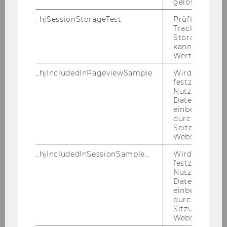
gelöscht.
_hjSessionStorageTest
Prüft, ob der 
Tracking Cod
Die Ge­sell­schaft von heute er­in­nert an jene der
Storage verw
Zwi­schen­kriegs­zeit, er­kennt Ste­phan Mo­ebi­us
kann. Wenn ja
von der Uni Graz Par­al­le­len. Er hält bei der gro­
Wert von 1 ges
ßen Jah­res­ta­gung Ös­ter­reichs So­zio­log:innen
_hjIncludedInPageviewSample
Wird gesetzt
ein Im­puls­re­fe­rat.
festzustellen,
Nutzer in die
Datenstichpr
© Uni Graz/Schaffernak
einbezogen wi
durch das
Seitenaufrufli
Website defini
_hjIncludedInSessionSample_
Wird gesetzt
festzustellen,
Nutzer in die
Datenstichpr
einbezogen wi
durch das täg
Sitzungslimit 
Website defini