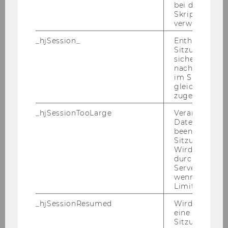
Mo­ebi­us
: Sie be­schleu­ni­gen das Tempo und
bei der
Skriptinitiali
die Po­la­ri­sie­rung. Zu­sätz­lich be­feu­ern Po­la­ri­sie­
verwendet wir
rungs­un­ter­neh­mer in den so­zia­len Me­di­en die
De­bat­te. Diese Tech-​Konzerne agie­ren nicht
_hjSession_
Enthält die ak
Sitzungsdaten.
nach de­mo­kra­ti­schen oder rechts­staat­li­chen
sicher, dass
Re­geln, son­dern mit dem Ziel der Pro­fit­ma­xi­
nachfolgende
mie­rung.
im Sitzungsfe
gleichen Sitz
zugeordnet w
Wenn diese ge­nann­ten Aspek­te tief ge­wis­ser­
_hjSessionTooLarge
Veranlasst Hot
ma­ßen in un­se­rer ge­sell­schaft­li­chen DNA ver­
Datenerfassu
an­kert sind, gibt es dann über­haupt ein Ent­
beenden, wen
kom­men?
Sitzung zu vie
Wird automat
Mo­ebi­us
: Ich muss wis­sen, wel­che Pro­ble­me
durch ein Sig
vor­lie­gen. Dann kann ich über die Be­stands­auf­
Servers best
wenn die Sitz
nah­me zu Lö­sun­gen kom­men.
Limit überschr
Wel­che Lö­sung kann die So­zio­lo­gie als Be­ob­
_hjSessionResumed
Wird gesetzt,
ach­te­rin der Ge­sell­schaft an­bie­ten?
eine
Sitzung/Aufz
Mo­ebi­us
: Es gibt eine De­bat­te dar­über, ob sich