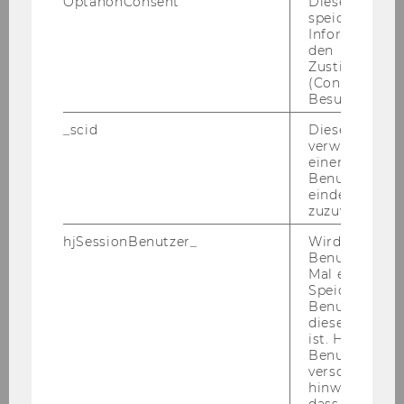
OptanonConsent
Dieses Cooki
speichert
Informatione
den
Zustimmungs
(Consent) ein
Besuchers.
Eine „Über­hit­zung“ macht sich auf un­se­rem
Pla­ne­ten nicht nur auf­grund des Kli­ma­wan­dels
_scid
Dieses Cookie
breit. Auch die Mensch­heit selbst scheint auf­
verwendet, u
einem/einer
ge­heizt: Dis­kus­sio­nen wer­den rauer, Kri­sen
Benutzer*in e
häu­fi­ger, Kon­flik­te ge­walt­tä­ti­ger.
eindeutige ID
zuzuweisen
Wie ist es um un­se­re Ge­sell­schaft be­stellt?
Rund 300 ös­ter­rei­chi­sche So­zio­log:innen nah­
hjSessionBenutzer_
Wird gesetzt,
Benutzer zum
men bei ihrer Jah­res­ta­gung an der Uni Graz
Mal eine Seite
vom 30. Juni bis 2. Juli 2025 eine Be­stands­auf­
Speichert die 
nah­me vor. In die­sem Zu­sam­men­hang skiz­zier­
Benutzer-ID, d
diese Seite e
te Ste­phan Mo­ebi­us, So­zio­lo­ge an der Uni Graz,
ist. Hotjar ver
Par­al­le­len mit der Zeit vor 100 Jah­ren und er­
Benutzer nich
kennt ein Mus­ter: „Wir haben es mit tie­fer­lie­
verschiedene
hinweg.Stellt 
gen­den, ge­sell­schaft­li­chen Struk­tur­pro­ble­men
dass Daten v