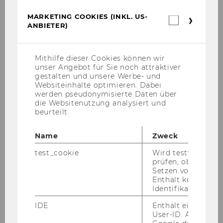
MARKETING COOKIES (INKL. US-
Marketin
ANBIETER)
Cookies
Aktuelles
(inkl.
US-
Das ProEuropeanValuesAT Toolkit
Anbieter)
Mithilfe dieser Cookies können wir
unser Angebot für Sie noch attraktiver
Neues aus der Forschung
gestalten und unsere Werbe- und
Websiteinhalte optimieren. Dabei
werden pseudonymisierte Daten über
Publikationen
die Websitenutzung analysiert und
beurteilt.
Veranstaltungen und Termine
Name
Zweck
npoInterview - Werner Kerschbaum spricht
mit Manuela Vollmann
test_cookie
Wird testweise ge
prüfen, ob der Br
Inside Impact - der Podcast des Social
Setzen von Cookies
Enthält keine
Entrepreneurship Center (WU)
Identifikationsme
Vereins- und Steuerrecht
IDE
Enthält eine zufal
User-ID. Anhand d