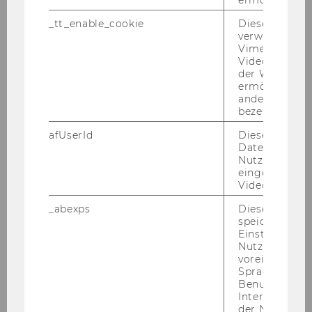
präsentierten in der Session
_tt_enable_cookie
Dieses Cookie
„Digitale Transformation im
verwendet, u
öffentlichen Sektor“ den Einfluss
Vimeo-
von Online-Petitionen auf
Videoeinbett
der WU-Websi
Bürgerbeteiligung und Agenda-
ermöglichen 
Setting:
andere nicht 
https://journals.aom.org/doi/a
bezeichnete 
bs/10.5465/AMPROC.2025.12761ab
afUserId
Dieses Cooki
stract
Daten von
Nutzer*innen,
eingebettete
Julia Trautendorfer
sprach
Videos intera
außerdem in der Session
_abexps
Dieses Cooki
„Fiskalische
speichert get
Rechenschaftspflicht“ und
Einstellungen
präsentierte neue Erkenntnisse
Nutzer*in, zB.
voreingestell
zum Zusammenhang zwischen
Sprache, Regi
Transparenz und Finanzleistung
Benutzernam
in österreichischen Gemeinden:
Interaktionsd
der Nutzer*in
https://journals.aom.org/doi/a