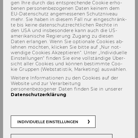
in Europe
gen Ihre durch das ent­spre­chen­de Coo­kie er­ho­
be­nen per­so­nen­be­zo­ge­nen Daten kei­nem dem
npoAustria | npoBarometer 2025:
EU-​Datenschutz an­ge­mes­se­nen Schutz­ni­veau
mehr. Sie haben in die­sem Fall nur ein­ge­schränk­
Bericht jetzt zum kostenlosen Download
te bis keine da­ten­schutz­recht­li­chen Rech­te in
verfügbar
den USA und ins­be­son­de­re kann auch die US-​
amerikanische Re­gie­rung Zu­gang zu die­sen
Institut für Public und Nonprofit
Daten er­lan­gen. Wenn Sie op­tio­na­le Coo­kies ab­
Management (JKU) | Präsentationen auf
leh­nen möch­ten, kli­cken Sie bitte auf „Nur not­
der AOM 2025 in Kopenhagen
wen­di­ge Coo­kies Ak­zep­tie­ren“. Unter „In­di­vi­du­el­le
Ein­stel­lun­gen“ fin­den Sie eine voll­stän­di­ge Über­
Universität Graz | Raues Klima der
sicht aller Coo­kies und kön­nen be­stimm­te Coo­
Gesellschaft: Österreichs Soziolog:innen
kie Grup­pen (Web­sta­tis­tik, Mar­ke­ting) aus­wäh­len.
tagten an der Uni Graz
Weitere Informationen zu den Cookies auf der
Website und zur Verarbeitung
personenbezogener Daten finden Sie in unserer
Datenschutzerklärung
.
INDIVIDUELLE EINSTELLUNGEN