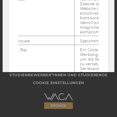
Zwecke der Sicher
YouTube
Newsletter
Bluesky
Website-Integrität
einschließlich der
Kontowiederherst
Identifizierung vo
möglicherweise
kompromittierten
IMPRESSUM
locale
Speichert Sprache
BARRIEREFREIHEITSERKLÄRUNG WEBSEITE
_fbp
Ein Cookie für Fa
DATENSCHUTZERKLÄRUNG
Werbung, das verw
um die Relevanz z
DATENSCHUTZERKLÄRUNG SOCIAL MEDIA
zu verbessern sow
Serienanzeigenpro
DATENSCHUTZERKLÄRUNG
Facebook bereitzus
STUDIENBEWERBER*INNEN UND STUDIERENDE
_fbc
Ein Cookie für Fa
COOKIE EINSTELLUNGEN
Werbung, das verw
um die Relevanz z
Barrierefreiheitserklärung
zu verbessern sow
Serienanzeigenpro
Webseite
Facebook bereitzus
UserMatchHistory
Mit diesem Cookie