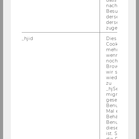
zu tun, die wie­der­keh­ren.“
nachfolgende
Besuchen auf
derselben We
Ein auf der Home­page der Uni­ver­si­tät Graz ver­
derselben Ben
öf­fen­tes
In­ter­view
von
Ste­fan Mö­bi­
zugeordnet w
us
mit
An­dre­as Schwei­ger
gibt wei­te­re Ein­
_hjid
Dies ist ein al
bli­cke:
Cookie, das wi
mehr setzen, 
Herr Mo­ebi­us, wie be­schrei­ben Sie den Zu­
wenn ein Benu
noch in sein
stand un­se­rer Ge­sell­schaft?
Browser hat,
wir seinen We
Ste­phan Mo­ebi­us
: Ich bin pes­si­mis­tisch in der
wiederverwen
Be­stands­auf­nah­me, op­ti­mis­tisch auf­grund der
zu
Mög­lich­kei­ten einer Ana­ly­se. Denn wenn ich
_hjSessionUser
migrieren. Wi
weiß, mit wel­chen Pro­ble­men ich es zu tun
gesetzt, wenn
habe, kann ich re­flek­tie­rend mög­li­che Lö­sun­
Benutzer zum
gen dafür su­chen.
Mal eine Seite
Behält die Hot
Benutzer-ID be
Wer­den Sie diese Er­klä­run­gen in ihrem Im­
diese Seite e
puls­re­fe­rat beim Kon­gress the­ma­ti­sie­ren?
ist. Stellt sic
die Daten von