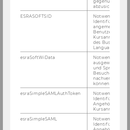
gegenüber Angri
gung auf Bil­dungs­zwe­cke kön­nen be­stehen­de
abzusichern.
Ak­ti­vi­tä­ten steu­er­lich ent­las­tet und aus­ge­baut
ESRASOFTSID
Notwendig zur
wer­den. Gleich­zei­tig dürf­te die Re­form An­rei­ze
Identifizierung 
für die Grün­dung neuer Bil­dungs­stif­tun­gen
angemeldeten
Benutzers im
schaf­fen und zur wei­te­ren Pro­fes­sio­na­li­sie­rung
Kursanmeldung
des Sek­tors bei­tra­gen.
des Business
Language Center
esraSoftWiData
Notwendig um
ausgewählte Sp
und Sprachkurse
Besuchers
nachverfolgen z
können.
esraSimpleSAMLAuthToken
Notwendig zur
Identifizierung 
Angehörige/r für
Kursanmeldung.
esraSimpleSAML
Notwendig zur
Identifizierung 
Angehörige/r für