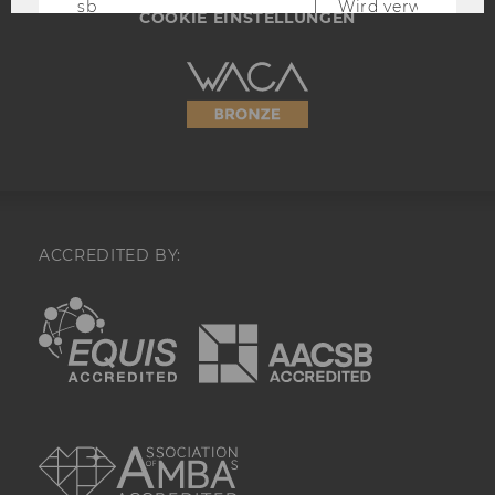
sb
Wird verwendet, 
COOKIE EINSTELLUNGEN
Details und
Sicherheitsinform
Facebook-Kontos z
Barrierefreiheitserklärung
Webseite
dbln
Wird verwendet, 
Details und
Sicherheitsinform
Facebook-Kontos z
spin
Cookie für Werbe
die Berichterstatt
soziale Kampagne
ACCREDITED BY:
presence
Enthält den "Chat"
angemeldeten Ben
EQUIS
AACSB
x-referer
Performance-Cooki
Facebook in Komb
Facebook-Pixel ve
cppo
Cookie für statist
AMBA
datr
Identifiziert den 
Zwecke der Sicher
Website-Integrität