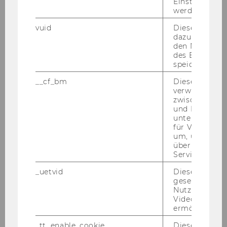
Einstellungen
li­chen Ge­gen­wert von 4,28 Euro ge­ne­rier­te.
werden.
Sen­si­ti­vi­täts­ana­ly­sen er­ga­ben eine Span­ne von
vuid
Dieser Cookie
2,94 bis 7,02 Euro. Das Salz­kam­mer­gut mit Bad
dazu eingeset
Ischl als Ban­ner­stadt ist eine von Tou­ris­mus ge­
den Nutzungs
des Benutzers
präg­te Re­gi­on mit star­ker Iden­ti­tät, die auch
speichern.
kul­tu­rell seit lan­gem ein brei­tes Pro­gramm bie­
__cf_bm
Dieses Cookie
tet. Dies macht es schwie­rig, künst­le­risch neue
verwendet, u
Wege zu gehen, kul­tu­rel­le Im­pul­se zu set­zen
zwischen Men
und tou­ris­ti­schen Mehr­wert zu stif­ten, ohne
und Bots zu
unterscheiden.
auf Ab­leh­nung eines Teils der Be­völ­ke­rung zu
für Vimeo no
sto­ßen. Eine SROI-​Analyse als um­fas­sen­de
um, um gülti
Form der Wir­kungs­ana­ly­se kann dies nicht
über die Nutz
Service zu s
außer Acht las­sen, was ent­spre­chend dämp­
fend auf den ge­ne­rier­ten Mehr­wert wirkt. In­so­
_uetvid
Dieses Cookie
fern kann der Wert von 4,28 als nach unten hin
gesetzt, um d
Nutzung des 
gut ab­ge­si­chert gel­ten.
Videoplayers 
ermöglichen
_tt_enable_cookie
Dieses Cookie