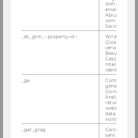
2003 und Linz 2009, Gast­ge­ber einer Kul­tur­
Anfrage im G
haupt­stadt Eu­ro­pas. Kon­kret wurde Bad Ischl
einen Fehler 
Abrufen einer
als Ban­ner­stadt zu­sam­men mit 22 wei­te­ren Ge­
vom AMP Clie
mein­den im Salz­kam­mer­gut mit dem Titel aus­
Service an.
ge­zeich­net. Das Zen­trum für Nonprofit-​
_dc_gtm_--property-id--
Wird von Dou
Organisationen und So­cial Im­pact führ­te die
(Google Tag 
Eva­lua­ti­on die­ser Kul­tur­haupt­stadt durch, der
verwendet, u
End­be­richt liegt nun vor.
Besucher nach
Geschlecht o
Die Kul­tur­haupt­stadt Eu­ro­pas Bad Ischl Salz­
Interessen zu
identifizieren.
kam­mer­gut 2024 (KHS24) war die erste Kul­tur­
haupt­stadt­re­gi­on, die aus­schließ­lich länd­lich
_ga
Contains a r
ge­prägt war, und bot daher an­de­re Be­din­gun­
generated use
Using this ID
gen als klei­ne­re und grö­ße­re Städ­te oder Bal­
Analytics can
lungs­zen­tren. Auch das Eva­lua­ti­ons­de­sign
returning use
stell­te ein Novum dar: Es wurde eine Teil-​Social
website and 
data from pre
Re­turn on In­vest­ment (SROI)-​Analyse durch­ge­
visits.
führt, bei der der ge­sell­schaft­li­che Mehr­wert
der KHS24 er­mit­telt und in Geld­wer­ten aus­ge­
_gat_gtag
Certain data i
sent to Googl
drückt den In­ves­ti­tio­nen ge­gen­über­ge­stellt