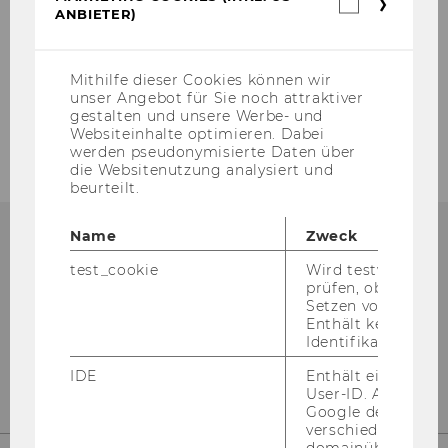
Marketin
npoNewsletter 2/2024
ANBIETER)
Cookies
(inkl.
US-
npoNewsletter 1/2024
Anbieter)
Mithilfe dieser Cookies können wir
unser Angebot für Sie noch attraktiver
Ältere npoNewsletter
gestalten und unsere Werbe- und
Websiteinhalte optimieren. Dabei
werden pseudonymisierte Daten über
die Websitenutzung analysiert und
beurteilt.
Name
Zweck
npo­Aus­tria
test_cookie
Wird testweise ge
prüfen, ob der Br
D2 - Welt­han­dels­platz 1
Setzen von Cookies
Enthält keine
Wien 1020
Identifikationsme
Ös­ter­reich
IDE
Enthält eine zufal
User-ID. Anhand d
Google den User ü
verschiedene Webs
domainübergreife