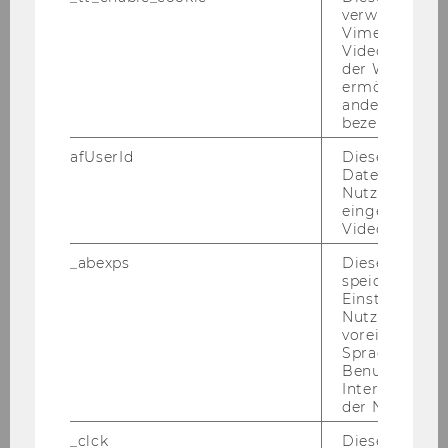
verwendet, u
Vimeo-
Videoeinbett
der WU-Websi
ermöglichen 
andere nicht 
bezeichnete 
afUserId
Dieses Cooki
Daten von
Nutzer*innen,
eingebettete
Videos intera
_abexps
Dieses Cooki
speichert get
Einstellungen
Nutzer*in, zB.
voreingestell
Sprache, Regi
Benutzernam
Interaktionsd
der Nutzer*in
Den End­be­richt zum Down­load fin­den Sie
_clck
Dieses Cooki