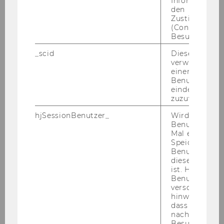
Informatione
schungs­pro­jekt CI­vol­un­teer
den
Zustimmungs
Wei­te­re Er­geb­nis­se kön­nen auch nach­ge­le­sen
(Consent) ein
wer­den:
Besuchers.
_scid
Dieses Cookie
Di­gi­ta­le Trans­for­ma­ti­on des Frei­wil­li­
verwendet, u
einem/einer
gen­sek­tors: Ein Ein­blick in die FFG-​
Benutzer*in e
KIRAS For­schungs­pro­jek­te »CI­vol­un­
eindeutige ID
teer« und »CER­TI­FIER«
zuzuweisen
hjSessionBenutzer_
Wird gesetzt,
Benutzer zum
Pröll, B. & »CI­vol­un­teer« & »CER­TI­FIER«-​
Mal eine Seite
Projektkonsortien, Nov 2025,
Er­folg­reich en­ga­
Speichert die 
Benutzer-ID, d
giert im di­gi­ta­len Zeit­al­ter : di­gi­ta­le Kom­pe­
diese Seite e
tenz­ent­wick­lung - Her­aus­for­de­rung und Chan­
ist. Hotjar ver
ce für äl­te­re Frei­wil­li­ge und Or­ga­ni­sa­tio­nen
Benutzer nich
verschiedene
des drit­ten Sek­tors.
1 ed. p. 73-87 15 p.
hinweg.Stellt 
dass Daten v
nachfolgende
»CI­vol­un­teer« – A Goal-​Aligned and
Besuchen auf