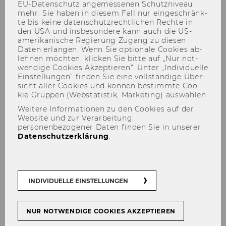
Evaluierung der Kulturhauptstadt Bad
EU-​Datenschutz an­ge­mes­se­nen Schutz­ni­veau
mehr. Sie haben in die­sem Fall nur ein­ge­schränk­
Ischl Salzkammergut 2024 veröffentlicht
te bis keine da­ten­schutz­recht­li­chen Rech­te in
den USA und ins­be­son­de­re kann auch die US-​
Projekt abgeschlossen: CIvolunteer –
amerikanische Re­gie­rung Zu­gang zu die­sen
Critical Infrastrutures Powered by
Daten er­lan­gen. Wenn Sie op­tio­na­le Coo­kies ab­
Volunteers
leh­nen möch­ten, kli­cken Sie bitte auf „Nur not­
wen­di­ge Coo­kies Ak­zep­tie­ren“. Unter „In­di­vi­du­el­le
Zentrum für Social Entrepreneurship
Ein­stel­lun­gen“ fin­den Sie eine voll­stän­di­ge Über­
und Soziale Innovation | Inside Impact:
sicht aller Coo­kies und kön­nen be­stimm­te Coo­
kie Grup­pen (Web­sta­tis­tik, Mar­ke­ting) aus­wäh­len.
Schwerpunkt zu finanzieller Stabilität
Weitere Informationen zu den Cookies auf der
Website und zur Verarbeitung
personenbezogener Daten finden Sie in unserer
Datenschutzerklärung
.
INDIVIDUELLE EINSTELLUNGEN
NUR NOTWENDIGE COOKIES AKZEPTIEREN
Zen­trum für So­cial En­tre­pre­