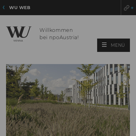
WU WEB
Willkommen
bei npoAustria!
HAU
MENÜ
ÖFF