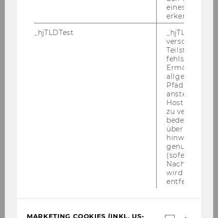
Vereins- und Steuerrecht
eines Benutze
erkennen.
Die IT-Ecke im npoNewsletter
_hjTLDTest
_hjTLDTest-Co
verschiedene
Beiträge unserer Mitglieder
Teilstrings, bi
fehlschlägt.
Ermöglicht, 
npoNewsletter 4/2025
allgemeinsten
Pfad zu ermitt
anstelle des
npoNewsletter 3/2025
Hostnamens d
zu verwenden 
bedeutet, das
npoNewsletter 2/2025
über Subdom
hinweg geme
genutzt werd
npoNewsletter 1/2025
(sofern zutref
Nach dieser 
wird das Cook
npoNewsletter 4/2024
entfernt.
npoNewsletter 3/2024
MARKETING COOKIES (INKL. US-