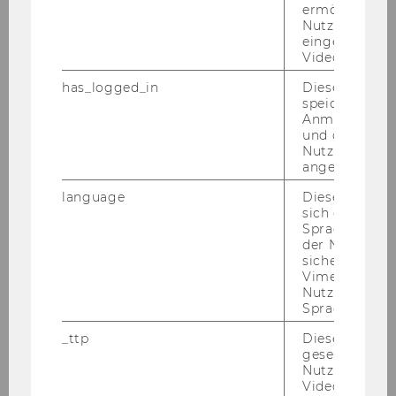
unter
ermöglicht di
Nutzung des
die­sem Link
.
eingebettete
Video Players
has_logged_in
Dieses Cooki
speichert
Anmeldeinfo
und ob sich de
Nutzer*in jem
angemeldet h
language
Dieses Cooki
sich die
Pro­jekt ab­ge­schlos­sen: CI­vol­
Spracheinstel
der Nutzer*in
un­teer – Cri­ti­cal In­frastru­tures
sichergestellt
Powered by Vol­un­te­ers
Vimeo in der
Nutzer ausge
Sprache ersch
_ttp
Dieser Cookie
gesetzt, um d
Nutzung des 
Videoplayers 