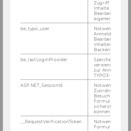
Zugriff auf gesc
ruf­li­che Wei­ter­bil­dung bis hin zu in­no­va­ti­ven
Inhalte oder zur
Bearbeitung des
Pro­jek­ten für Chan­cen­gleich­heit, In­klu­si­on und
eigenen Profils.
au­ßer­schu­li­sche Bil­dung. Seit 2010 hat sich Bil­
dung zum Schwer­punkt­the­ma vie­ler neu­ge­
be_typo_user
Notwendig für d
Anmeldung und
grün­de­ter Stif­tun­gen ent­wi­ckelt. Rund die
Bearbeitung von
Hälf­te aller Neu­grün­dun­gen in den letz­ten 15
Inhalten im TYP
Jah­ren en­ga­giert sich in die­sem Be­reich. Be­
Backend.
son­ders sicht­bar sind neue, pro­fes­sio­nell agie­
be_lastLoginProvider
Speichert die zul
ren­de Ak­teu­re wie die MEGA-​Bildungsstiftung,
verwendete Met
die Stif­tung Wirt­schafts­bil­dung oder die MIN­
zur Anmeldung f
TYPO3-Backend.
Ta­li­ty Stif­tung, die mit in­no­va­ti­ven An­sät­zen
den Bil­dungs­sek­tor prä­gen.
ASP.NET_SessionId
Notwendig, um 
Zuordnung von
Die Er­geb­nis­se zei­gen: Bil­dung ist zu einem
Besucher zu
zen­tra­len Hand­lungs­feld des ös­ter­rei­chi­schen
Formulareingab
sicherstellen zu
Stif­tungs­we­sens ge­wor­den. Das Ge­mein­nüt­
können.
zig­keits­re­form­ge­setz 2023 schafft neue Im­pul­
__RequestVerificationToken
Notwendig, um 
se für das En­ga­ge­ment im Bil­dungs­be­reich.
Formulareingab
Durch die Er­wei­te­rung der Spen­den­be­güns­ti­