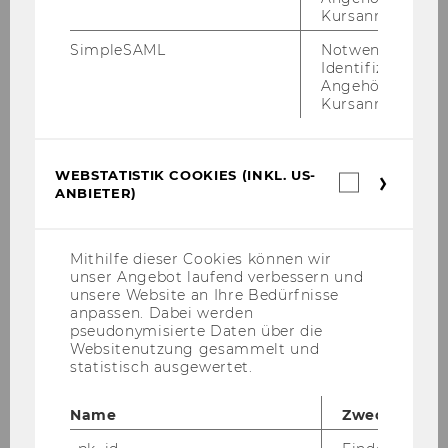
Kursanmeldung.
SimpleSAML
Notwendig zur
Identifizierung 
Angehörige/r für
Kursanmeldung.
WEBSTATISTIK COOKIES (INKL. US-
Webstatis
ANBIETER)
Den Be­richt zum Down­load fin­den Sie unter
Cookies
(inkl.
die­sem Link
.
US-
Anbieter)
Mithilfe dieser Cookies können wir
unser Angebot laufend verbessern und
unsere Website an Ihre Bedürfnisse
anpassen. Dabei werden
pseudonymisierte Daten über die
Websitenutzung gesammelt und
statistisch ausgewertet.
Name
Zweck
Zen­trum für Nonprofit-​