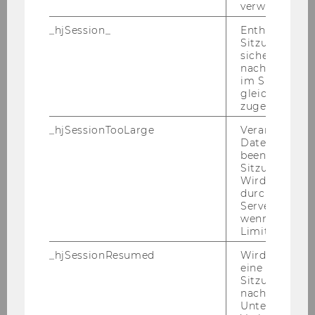
verwendet wir
Or­ga­ni­sa­tio­nen. In Ge­sprä­chen mit Ex­
pert:innen aus Wis­sen­schaft und Pra­xis wer­
_hjSession_
Enthält die ak
Sitzungsdaten.
den The­men wie Good Go­ver­nan­ce, die Rolle
sicher, dass
von Fund­rai­sing und Spen­den, Con­trol­ling in
nachfolgende
NPOs oder das Fi­nanz­ma­nage­ment als „Kö­
im Sitzungsfe
gleichen Sitz
nigs­dis­zi­plin“ in NPOs be­leuch­tet. Die Epi­so­
zugeordnet w
den ver­mit­teln pra­xis­na­he Ein­bli­cke, und
geben Tipps zur Ver­mei­dung fi­nan­zi­el­ler Vul­
_hjSessionTooLarge
Veranlasst Hot
Datenerfassu
nera­bi­li­tät.
beenden, wen
Sitzung zu vie
Hier rein­hö­ren:
https://www.wu.ac.at/sesi/res­
Wird automat
sour­cen/sec-​podcast/schwerpunkt-​finanzielle-
durch ein Sig
gesundheit
Servers best
wenn die Sitz
Limit überschr
_hjSessionResumed
Wird gesetzt,
eine
Sitzung/Aufz
nach einer
Unterbrechun