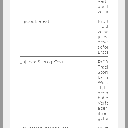
Verbindung w
den Hotjar-Se
verbunden wir
_hjCookieTest
Prüft, ob der 
Tracking Cod
ZUM IN­HALTS­VER­ZEICH­NIS
verwenden ka
ja, wird ein W
gesetzt. Wird 
sofort nach s
Erstellung ge
_hjLocalStorageTest
Prüft, ob der 
Newsletter
Tracking Code
Storage verw
kann. Wenn ja
Wert 1 gesetzt
Anmeldung Aussendungen/Newsletter
_hjLocalStora
npoAustria
gespeicherte
haben keine
Verfallszeit, 
npoNewsletter 2/2026
aber fast sofo
ihrer Erstellu
gelöscht.
npoNewsletter 1/2026