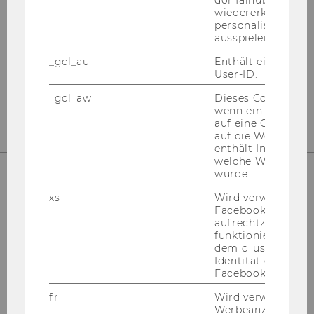
wiedererkennen u
personalisierte W
Kon­takt
ausspielen.
Tel: +43 1 31336 4288
_gcl_au
Enthält eine zufal
User-ID.
E-​Mail:
npo­aus­tria@wu.ac.at
Büro: Mo.-Fr. 09:00 bis 17:00
_gcl_aw
Dieses Cookie wird
wenn ein User über
auf eine Google W
auf die Website ge
enthält Informatio
welche Werbeanzei
wurde.
xs
Wird verwendet, u
Facebook-Sitzung
aufrechtzuerhalten
funktioniert in Ve
dem c_user-Cookie
Identität des Users
Facebook zu authen
fr
Wird verwendet, 
Werbeanzeigen aus