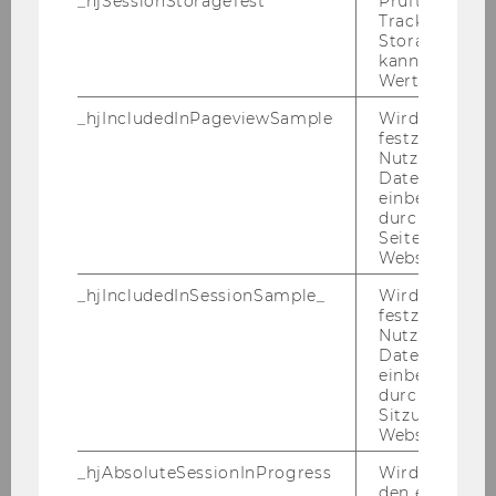
_hjSessionStorageTest
Prüft, ob der 
Tracking Cod
Storage verw
Willkommen
kann. Wenn ja
Wert von 1 ges
Aktuelles
_hjIncludedInPageviewSample
Wird gesetzt
festzustellen,
Die Budgetkonsolidierung: Blut, Schweiß
Nutzer in die
und Tränen bei NPOs
Datenstichpr
einbezogen wi
Neues aus der Forschung
durch das
Seitenaufrufli
Website defini
Publikationen
_hjIncludedInSessionSample_
Wird gesetzt
Veranstaltungen und Termine
festzustellen,
Nutzer in die
Datenstichpr
npoInterview - Werner Kerschbaum spricht
einbezogen wi
mit Constance Schlegl
durch das täg
Sitzungslimit 
Inside Impact - der Podcast des Social
Website defini
Entrepreneurship Center (WU)
_hjAbsoluteSessionInProgress
Wird verwend
den ersten Se