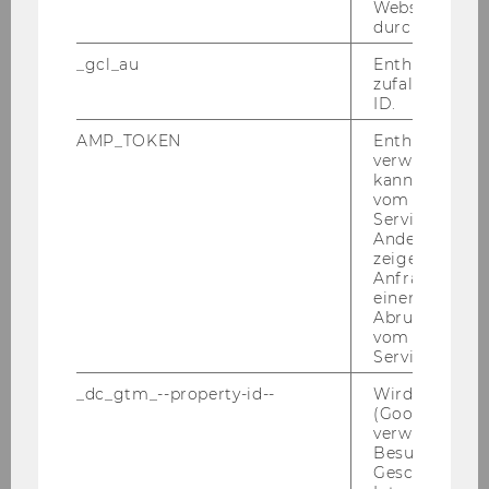
Webseitenbe
und Oli­via Rau­scher wurde im WM Fach­zeit­
durch Matom
schrift ver­öf­fent­licht.
_gcl_au
Enthält eine
zufallsgenerie
ID.
AMP_TOKEN
Enthält ein To
verwendet we
kann, um eine
vom AMP-Clie
Service abzur
Andere mögli
zeigen Opt-ou
Anfrage im G
einen Fehler 
Abrufen einer
vom AMP Clie
Service an.
_dc_gtm_--property-id--
Wird von Dou
17. Dezember 2025
(Google Tag 
Forschungsbeitrag über
verwendet, u
Besucher nach
wirkungsbasierte Steuerung im Bereich
Geschlecht o
„Hilfe in Not“ der Caritas der Erzdiözese