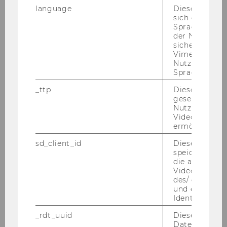
VIDEO NPO-​FORUM 2025
language
Dieses Cooki
sich die
Spracheinstel
der Nutzer*in
sichergestellt
Vimeo in der
Nutzer ausge
Sprache ersch
_ttp
Dieser Cookie
gesetzt, um d
Nutzung des 
Videoplayers 
ermöglichen
sd_client_id
Dieses Cooki
speichert Dat
die aktuellen
Videoeinstell
des/ der Benu
und einen per
VIDEO NPO-​FORUM 2024
Identifikatio
_rdt_uuid
Dieses Cooki
Daten über di