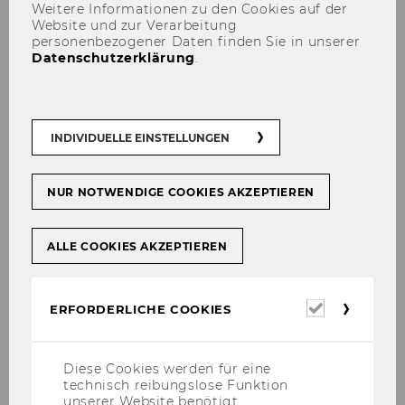
gesellschaftlichen Mehrwert sowie die
Weitere Informationen zu den Cookies auf der
öffentliche Hand bedeutsam sind. Wir
Website und zur Verarbeitung
personenbezogener Daten finden Sie in unserer
bearbeiten diese Themen mit
Datenschutzerklärung
.
wissenschaftlichen Methoden und
vermitteln dieses Wissen in die Praxis
und Grundlagenforschung. Dies tun wir
im Rahmen von Eigenprojekten,
INDIVIDUELLE EINSTELLUNGEN
Auftragsprojekten, Antragsprojekten
und EU-Projekten.
NUR NOTWENDIGE COOKIES AKZEPTIEREN
ALLE COOKIES AKZEPTIEREN
Erforderl
ERFORDERLICHE COOKIES
Cookies
Diese Cookies werden für eine
technisch reibungslose Funktion
unserer Website benötigt.