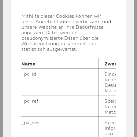
(inkl.
US-
Anbieter)
Mithilfe dieser Cookies können wir
unser Angebot laufend verbessern und
unsere Website an Ihre Bedürfnisse
anpassen. Dabei werden
pseudonymisierte Daten über die
Websitenutzung gesammelt und
statistisch ausgewertet.
Name
Zweck
_pk_id
Eindeutige
Kennzeichnun
Besuchers du
Matomo.
_pk_ref
Speicherung 
28. Jänner 2026
Referrers dur
Forschungsbeitrag über "Die
Matomo.
Wirkungsbox – ein Instrument zur
Arbeit mit Wirkungen"
_pk_ses
Speicherung 
Informatione
Der For­schungs­bei­trag von Chris­ti­an Grün­haus
den aktuellen