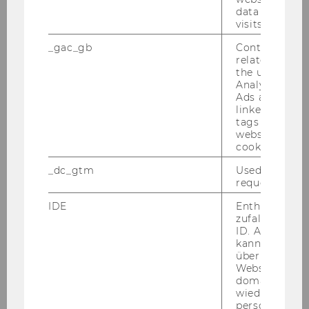
Tag der Freiwilligen!
data from pre
visits.
Wir be­fra­gen Frei­wil­li­ge und Frei­wil­li­gen­ko­or­
_gac_gb
Contains cam
di­na­tor:innen im Zuge der Ent­wick­lung einer
related infor
di­gi­ta­len Platt­form für frei­wil­li­ges En­ga­ge­ment
the user. If G
des So­zi­al­mi­nis­te­ri­ums.
Analytics and
Ads accounts 
linked, the co
tags on the G
website read 
cookie.
_dc_gtm
Used to throt
request rate.
IDE
Enthält eine
zufallsgenerie
ID. Anhand di
kann Google 
über verschie
Websites
domainübergr
wiedererkenn
personalisiert