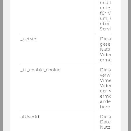
NPO-​FORUM 2027
und Bots zu
unterscheiden.
für Vimeo no
um, um gülti
über die Nutz
Service zu s
_uetvid
Dieses Cookie
gesetzt, um d
Nutzung des 
Videoplayers 
ermöglichen
_tt_enable_cookie
Dieses Cookie
verwendet, u
Vimeo-
Videoeinbett
der WU-Websi
ermöglichen 
andere nicht 
bezeichnete 
afUserId
Dieses Cooki
Daten von
Nutzer*innen,