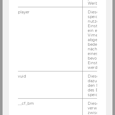
Werbung auss
03. Dezember 2025
WU begleitet den Nationalen
player
Dieses Cooki
Aktionsplan Behinderung 2022–2030
speichert
nutzerspezifi
Der "Na­tio­na­len Ak­ti­ons­plan Be­hin­de­rung
Einstellungen
ein eingebett
2022–2030" ist die bun­des­wei­te Stra­te­gie zur
Vimeo-Video
Um­set­zung der UN-​
abgespielt wi
Behindertenrechtskonvention.
bedeutet, das
nächsten Ans
eines Vimeo-V
bevorzugten
Einstellungen
werden.
ZUM NEWS AR­CHIV
vuid
Dieser Cookie
dazu eingeset
den Nutzungs
des Benutzers
speichern.
__cf_bm
Dieses Cookie
verwendet, u
zwischen Men