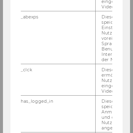
eingebettete
Videos intera
_abexps
Dieses Cooki
speichert get
VIDEO NPO-​FORUM 2026
Einstellungen
Nutzer*in, zB.
voreingestell
Sprache, Regi
Benutzernam
Interaktionsd
der Nutzer*in
_clck
Dieses Cooki
ermöglicht di
Nutzung des
eingebettete
Video Players
has_logged_in
Dieses Cooki
260528_NPO-Forum_FS2
speichert
Anmeldeinfo
und ob sich de
Nutzer*in jem
angemeldet h