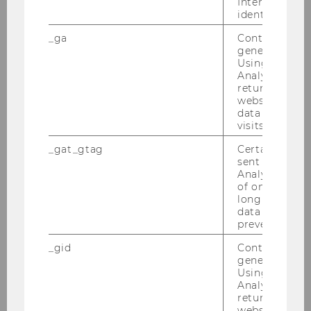
Interessen zu
Wien
identifizieren.
Der For­schungs­bei­trag von Chris­ti­an Grün­haus,
_ga
Contains a r
Ju­li­an Kettl, Lukas Pa­scher und Ka­ro­li­ne Schus­
generated use
Using this ID
ter wurde im WM Fach­zeit­schrift ver­öf­fent­licht.
Analytics can
returning use
website and 
data from pre
visits.
_gat_gtag
Certain data i
sent to Googl
Analytics a 
of once per m
long as it is s
data transfers
prevented.
_gid
Contains a r
generated use
Using this ID
Analytics can
05. Dezember 2025
returning use
Der 5. Dezember ist der Internationale
website and 