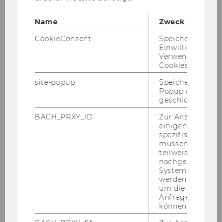
Name
Zweck
CookieConsent
Speichert Ihre
News
Einwilligung zur
Verwendung vo
Cookies.
site-popup
Speichert ob ein
Popup ausgefüll
geschlossen wur
BACH_PRXY_ID
Zur Anzeige von
einigen WU-
spezifischen Inh
müssen Informa
teilweise von
nachgelagerten
System abgefra
werden. Notwen
um die Antwort 
Anfrage zuordne
können.
05. Juni 2026