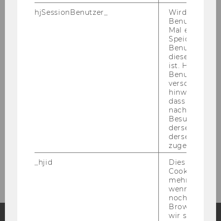
HEI­TEN
hjSessionBenutzer_
Wird gesetzt,
Benutzer zum
Mal eine Seite
Zum So­cial En­tre­pre­neur­ship Cen­ter
Speichert die 
Benutzer-ID, d
diese Seite e
Zum In­sti­tut für Non­pro­fit Ma­nage­ment
ist. Hotjar ver
Benutzer nich
verschiedene
Zum Ver­ein
hinweg.Stellt 
dass Daten v
nachfolgende
Besuchen auf
Unsere Social Media Kanäle
derselben We
derselben Ben
Facebook
LinkedIn
zugeordnet w
_hjid
Dies ist ein al
Cookie, das wi
mehr setzen, 
wenn ein Benu
noch in sein
Browser hat,
wir seinen We