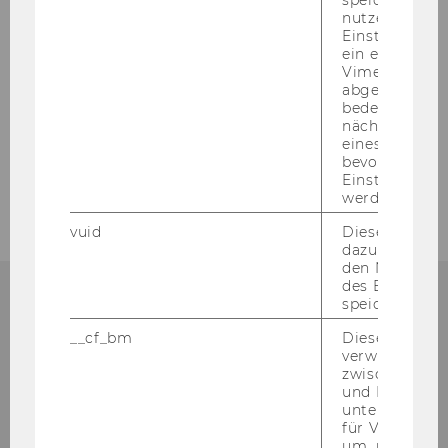
nutzerspezifi
2008
Einstellungen
ein eingebett
2007
Vimeo-Video
abgespielt wi
bedeutet, das
2006
nächsten Ans
eines Vimeo-V
bevorzugten
2005
Einstellungen
werden.
vuid
Dieser Cookie
dazu eingeset
den Nutzungs
des Benutzers
speichern.
__cf_bm
Dieses Cookie
Institute for Austrian and
verwendet, u
zwischen Men
International Tax Law
und Bots zu
unterscheiden.
für Vimeo no
Departmentbuilding D3, 2nd Floor
um, um gülti