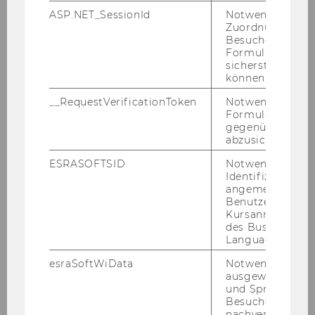
ASP.NET_SessionId
Notwendig, um 
Zuordnung von
Besucher zu
Formulareingab
sicherstellen zu
können.
__RequestVerificationToken
Notwendig, um 
Formulareingab
gegenüber Angri
abzusichern.
ESRASOFTSID
Notwendig zur
Identifizierung 
angemeldeten
Benutzers im
Kursanmeldung
des Business
Language Center
esraSoftWiData
Notwendig um
ausgewählte Sp
und Sprachkurse
Besuchers
nachverfolgen z