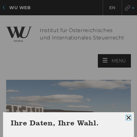
WU WEB
EN
Institut für Österreichisches
und Internationales Steuerrecht
HAU
MENÜ
ÖFF
Coo
Ihre Daten, Ihre Wahl.
Con
sch