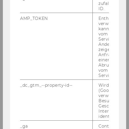
13.06.2022 Symposium on International Tax
zufallsgenerie
Law “Priority Rules In Tax Treaties"
ID.
AMP_TOKEN
Enthält ein To
17.05.2022 Symposium zur Umsatzsteuer -
verwendet we
„Formalismus im Umsatzsteuerrecht –
kann, um eine
Spannungsfeld zwischen Abgabenbehörde
vom AMP-Clie
und Gericht“
Service abzur
Andere mögli
Advanced Transfer Pricing Course (General
zeigen Opt-ou
Anfrage im G
Topics), 09.-13.05.2022
einen Fehler 
Abrufen einer
02.05.2022 KSW Informationsabend - Univ.-
vom AMP Clie
Prof. Dr. Claus Staringer
Service an.
_dc_gtm_--property-id--
Wird von Dou
25.04.2022 Wolfgang Gassner-
(Google Tag 
Gedächtnisvorlesung
verwendet, u
Besucher nach
29.03.2022 Symposium Steuerpolitik und
Geschlecht o
Verfassungsrecht
Interessen zu
identifizieren.
Doctorate Seminar in European Tax Law,
_ga
Contains a r
25.-28.02.2022