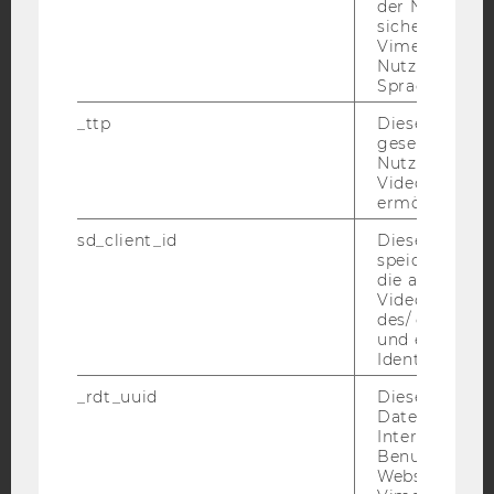
der Nutzer*in
sichergestellt
Vimeo in der
YouTube
Newsletter
Bluesky
Nutzer ausge
Sprache ersch
_ttp
Dieser Cookie
gesetzt, um d
Nutzung des 
Videoplayers 
IMPRESSUM
ermöglichen
BARRIEREFREIHEITSERKLÄRUNG WEBSEITE
sd_client_id
Dieses Cooki
DATENSCHUTZERKLÄRUNG
speichert Dat
die aktuellen
DATENSCHUTZERKLÄRUNG SOCIAL MEDIA
Videoeinstell
des/ der Benu
DATENSCHUTZERKLÄRUNG
und einen per
STUDIENBEWERBER*INNEN UND STUDIERENDE
Identifikatio
COOKIE EINSTELLUNGEN
_rdt_uuid
Dieses Cooki
Daten über di
Barrierefreiheitserklärung
Interaktionen
Benutzer*inne
Webseite
Websites, auf