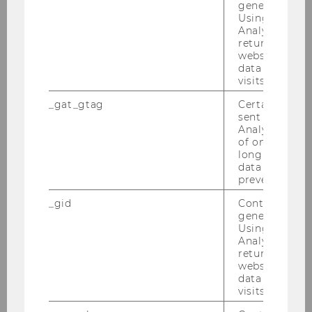
generated use
Using this ID
2022 WU Transfer Pricing Conference, 14-
Analytics can
returning use
17.02.2022
website and 
data from pre
Court of Justice of the European Union:
visits.
Recent VAT Case Law - January 20-21, 2022
_gat_gtag
Certain data i
sent to Googl
Inaugural Lecture WU Tax Law Technology
Analytics a 
Center TLTC - January 19, 2022
of once per m
long as it is s
data transfers
2021
prevented.
_gid
Contains a r
2020
generated use
Using this ID
Analytics can
2019
returning use
website and 
data from pre
2018
visits.