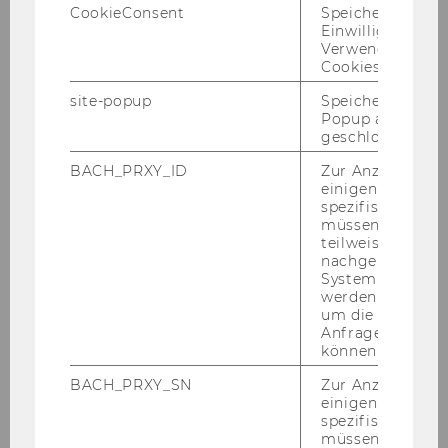
CookieConsent
Speichert Ihre
Einwilligung zur
Verwendung vo
Cookies.
site-popup
Speichert ob ein
Popup ausgefüll
geschlossen wur
BACH_PRXY_ID
Zur Anzeige von
einigen WU-
spezifischen Inh
müssen Informa
teilweise von
nachgelagerten
System abgefra
werden. Notwen
um die Antwort 
Anfrage zuordne
können.
BACH_PRXY_SN
Zur Anzeige von
einigen WU-
spezifischen Inh
müssen Informa