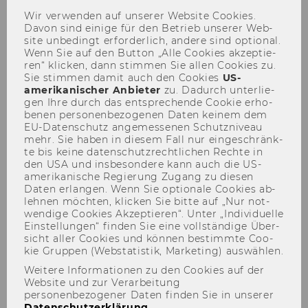
Wir ver­wen­den auf un­se­rer Web­site Coo­kies.
Davon sind ei­ni­ge für den Be­trieb un­se­rer Web­
site un­be­dingt er­for­der­lich, an­de­re sind op­tio­nal.
Wenn Sie auf den But­ton „Alle Coo­kies ak­zep­tie­
ren“ kli­cken, dann stim­men Sie allen Coo­kies zu.
Sie stim­men damit auch den Coo­kies
US-​
amerikanischer An­bie­ter
zu. Da­durch un­ter­lie­
Advanced Transfer Pricing
gen Ihre durch das ent­spre­chen­de Coo­kie er­ho­
be­nen per­so­nen­be­zo­ge­nen Daten kei­nem dem
Course (Specific Topics),
EU-​Datenschutz an­ge­mes­se­nen Schutz­ni­veau
19.-23.09.2022
mehr. Sie haben in die­sem Fall nur ein­ge­schränk­
te bis keine da­ten­schutz­recht­li­chen Rech­te in
den USA und ins­be­son­de­re kann auch die US-​
amerikanische Re­gie­rung Zu­gang zu die­sen
Daten er­lan­gen. Wenn Sie op­tio­na­le Coo­kies ab­
leh­nen möch­ten, kli­cken Sie bitte auf „Nur not­
wen­di­ge Coo­kies Ak­zep­tie­ren“. Unter „In­di­vi­du­el­le
Ein­stel­lun­gen“ fin­den Sie eine voll­stän­di­ge Über­
Der Inhalt dieser Seite ist aktuell nur auf
sicht aller Coo­kies und kön­nen be­stimm­te Coo­
Englisch verfügbar.
kie Grup­pen (Web­sta­tis­tik, Mar­ke­ting) aus­wäh­len.
Weitere Informationen zu den Cookies auf der
Website und zur Verarbeitung
personenbezogener Daten finden Sie in unserer
2022 Advanced Transfer
Datenschutzerklärung
.