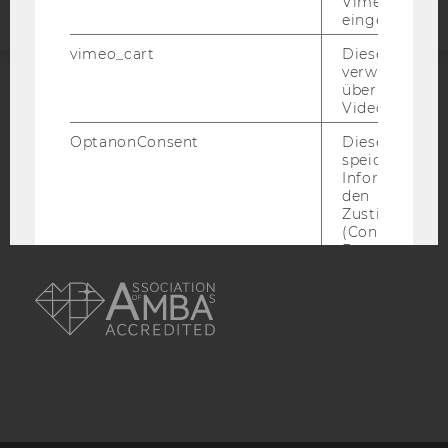
Vimeo-Video
eingebettet is
vimeo_cart
Dieses Cookie
verwendet, u
überprüfen, wi
Video abgespi
ACCREDITED BY:
OptanonConsent
Dieses Cooki
EQUIS
AACSB
speichert
Informatione
den
Zustimmungs
(Consent) ein
Besuchers.
AMBA
_scid
Dieses Cookie
verwendet, u
einem/einer
Benutzer*in e
eindeutige ID
zuzuweisen
hjSessionBenutzer_
Wird gesetzt,
Benutzer zum
Mal eine Seite