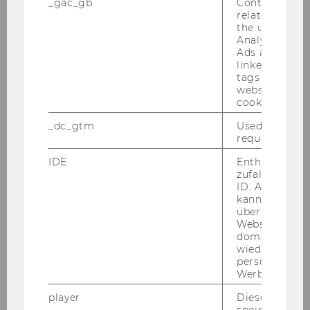
_gac_gb
Contains cam
2017
related infor
the user. If G
Analytics and
2016
Ads accounts 
linked, the co
2015
tags on the G
website read 
cookie.
2014
_dc_gtm
Used to throt
request rate.
2013
IDE
Enthält eine
zufallsgenerie
2012
ID. Anhand di
kann Google 
über verschie
2011
Websites
domainübergr
wiedererkenn
2010
personalisiert
Werbung auss
2009
player
Dieses Cooki
speichert