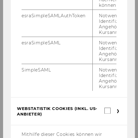
können.
Galerie
esraSimpleSAMLAuthToken
Notwendig zur
Identifizierung 
Angehörige/r für
2026
Kursanmeldung.
esraSimpleSAML
Notwendig zur
2025
Identifizierung 
Angehörige/r für
Kursanmeldung.
2024
SimpleSAML
Notwendig zur
Identifizierung 
2023
Angehörige/r für
Kursanmeldung.
2022
WEBSTATISTIK COOKIES (INKL. US-
Webstatis
16.-18.11.2022 Konferenz: "Court of Justice of
ANBIETER)
Cookies
the European Union: Direct Taxation"
(inkl.
US-
Anbieter)
14.-15.11.2022 Symposium
Mithilfe dieser Cookies können wir