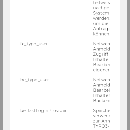
teilweise von
nachgelagerten
System abgefra
werden. Notwen
um die Antwort 
Anfrage zuordne
können.
fe_typo_user
Notwendig für d
Anmeldung und
Zugriff auf gesc
Inhalte oder zur
Bearbeitung des
eigenen Profils.
be_typo_user
Notwendig für d
Anmeldung und
Bearbeitung von
Inhalten im TYP
Backend.
be_lastLoginProvider
Speichert die zul
verwendete Met
zur Anmeldung f
TYPO3-Backend.