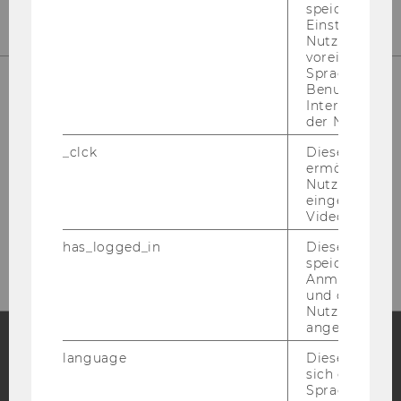
speichert get
Einstellungen
Nutzer*in, zB.
voreingestell
Sprache, Regi
Benutzernam
Interaktionsd
der Nutzer*in
_clck
Dieses Cooki
ermöglicht di
Nutzung des
eingebettete
Please click here to subscribe to
Video Players
our newsletter!
has_logged_in
Dieses Cooki
speichert
Anmeldeinfo
und ob sich de
Nutzer*in jem
angemeldet h
language
Dieses Cooki
sich die
Facebook
Instagram
Blog
Spracheinstel