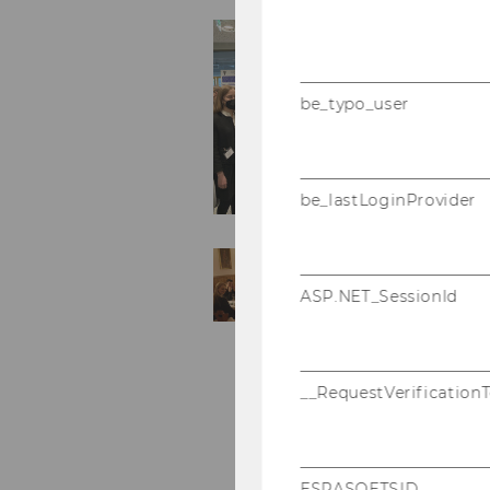
be_typo_user
be_lastLoginProvider
ASP.NET_SessionId
__RequestVerification
ESRASOFTSID