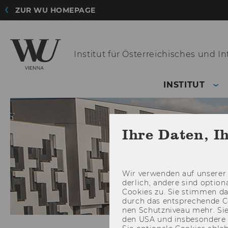
ZUR WU HOMEPAGE
Institut für Österreichisches
und Int
INSTITUT
Ihre Daten, I
Wir ver­wen­den auf un­se­rer 
der­lich, an­de­re sind op­tio
Coo­kies zu. Sie stim­men 
durch das ent­spre­chen­de C
nen Schutz­ni­veau mehr. Sie 
den USA und ins­be­son­de­r