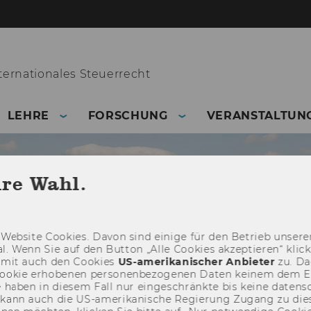
ernationales Steuerrecht
LEHRE
FORSCHUNG
VERANSTALTUN
hre Wahl.
Web­site Coo­kies. Davon sind ei­ni­ge für den Be­trieb un­se­rer
­nal. Wenn Sie auf den But­ton „Alle Coo­kies ak­zep­tie­ren“ kli
damit auch den Coo­kies
US-​amerikanischer An­bie­ter
zu. Da­
oo­kie er­ho­be­nen per­so­nen­be­zo­ge­nen Daten kei­nem dem 
haben in die­sem Fall nur ein­ge­schränk­te bis keine da­ten­sc
e kann auch die US-​amerikanische Re­gie­rung Zu­gang zu die