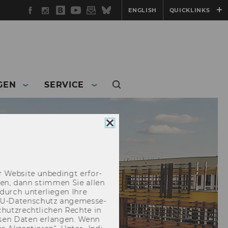
Facebook
Instagram
WU
YouTube
Newsletter
Bluesky
ENGLISH
QUICKLINKS
Blog
GEN
SERVICE
Cookie
Consent
schließen
 Web­site un­be­dingt er­for­
­cken, dann stim­men Sie allen
durch un­ter­lie­gen Ihre
EU-​Datenschutz an­ge­mes­se­
hutz­recht­li­chen Rech­te in
­sen Daten er­lan­gen. Wenn