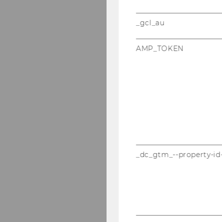
_gcl_au
AMP_TOKEN
_dc_gtm_--property-id