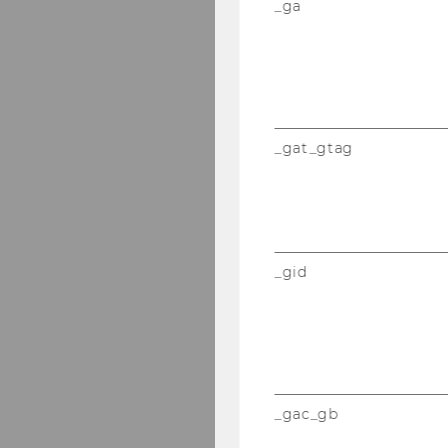
_ga
_gat_gtag
_gid
_gac_gb