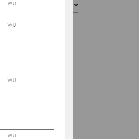
WU
2022
16.-18.11.2022 Konferenz:
WU
"Court of Justice of the
European Union: Direct
Taxation"
14.-15.11.2022
Symposium
"Bindungswirkungen
zwischen Verfahren"
WU
14.11.2022 KSW
Informationsabend
Univ.-Prof. MMag. Dr.
Josef Schuch
2022 WU Transfer
Pricing Symposium,
20.-21.10.2022
WU