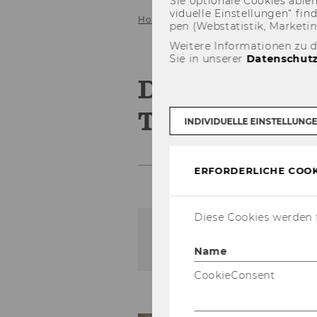
Sie op­tio­na­le Coo­kies ab­l
vi­du­el­le Ein­stel­lun­gen“ 
Home
Service
Galerie
2022
pen (Web­sta­tis­tik, Mar­ke­ti
Weitere Informationen zu 
Sie in unserer
Datenschutz
Doctorate Se
Tax Law, 25.
INDIVIDUELLE EINSTELLUNG
ERFORDERLICHE COOK
Diese Cookies werden f
Der Inhalt dieser Seite is
Name
CookieConsent