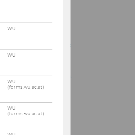
17.10.2022 KSW
Informationsabend
Univ.-Prof. Dr.
Alexander Rust
WU
Advanced Transfer
Pricing Course (Specific
Topics), 19.-23.09.2022
WU
20.09.2022 - 30.
Jubiläumsfeier des
Umgründungssteuerges
WU
etztes "Geburtstagsfeier
(forms.wu.ac.at)
für ein Gesetzt"
Conference "Mobility of
Work", July 7-9, 2022
WU
(forms.wu.ac.at)
13.06.2022 Symposium
on International Tax
Law “Priority Rules In
WU