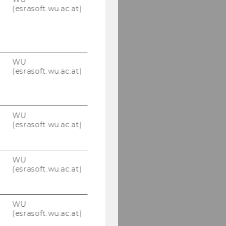
Tax Treaties"
(esrasoft.wu.ac.at)
17.05.2022 Symposium
zur Umsatzsteuer -
„Formalismus im
Umsatzsteuerrecht –
WU
Spannungsfeld
(esrasoft.wu.ac.at)
zwischen
Abgabenbehörde und
Gericht“
WU
Advanced Transfer
(esrasoft.wu.ac.at)
Pricing Course (General
Topics), 09.-13.05.2022
WU
02.05.2022 KSW
(esrasoft.wu.ac.at)
Informationsabend -
Univ.- Prof. Dr. Claus
Staringer
WU
(esrasoft.wu.ac.at)
25.04.2022 Wolfgang