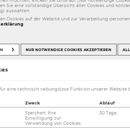
eh­nen möch­ten, kli­cken Sie bitte auf „Nur not­wen­di­ge Coo­kies
fin­den Sie eine voll­stän­di­ge Über­sicht aller Coo­kies und kön
Doctorate Seminar in European Tax Law, 25.-28.02.2022
ng) aus­wäh­len.
den Cookies auf der Website und zur Verarbeitung persone
erklärung
.
minar in European
-28.02.2022
EN
NUR NOTWENDIGE COOKIES AKZEPTIEREN
ALL
IES
ür eine technisch reibungslose Funktion unserer Website 
t aktuell nur auf Englisch verfügbar.
Zweck
Ablauf
Speichert Ihre
30 Tage
Einwilligung zur
Verwendung von Cookies.