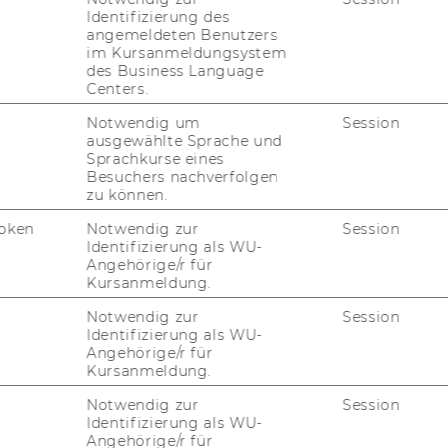
Identifizierung des
angemeldeten Benutzers
im Kursanmeldungsystem
des Business Language
Centers.
Notwendig um
Session
ausgewählte Sprache und
Sprachkurse eines
Besuchers nachverfolgen
zu können.
oken
Notwendig zur
Session
Identifizierung als WU-
Angehörige/r für
Kursanmeldung.
Notwendig zur
Session
Identifizierung als WU-
Angehörige/r für
Kursanmeldung.
Notwendig zur
Session
Identifizierung als WU-
Angehörige/r für