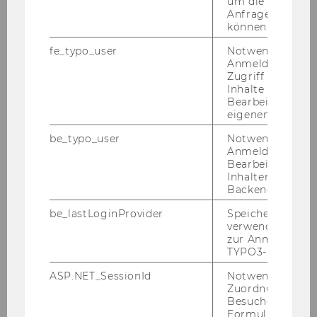
um die Antwort 
Anfrage zuordne
können.
2016
fe_typo_user
Notwendig für d
Anmeldung und
2015
Zugriff auf gesc
Inhalte oder zur
Bearbeitung des
2014
eigenen Profils.
be_typo_user
Notwendig für d
2013
Anmeldung und
Bearbeitung von
Inhalten im TYP
VAT Case Law 16.-17.12.2013
Backend.
be_lastLoginProvider
Speichert die zul
Symposion „Das Verfahren vor dem
verwendete Met
Bundesverwaltungsgericht und dem
zur Anmeldung f
Bundesfinanzgericht“ - 15.-16.11.2013
TYPO3-Backend.
ECJ Conference 21.-23.11.2013
ASP.NET_SessionId
Notwendig, um 
Zuordnung von
Besucher zu
Doppler Laboratory: „Savings Taxation in a
Formulareingab