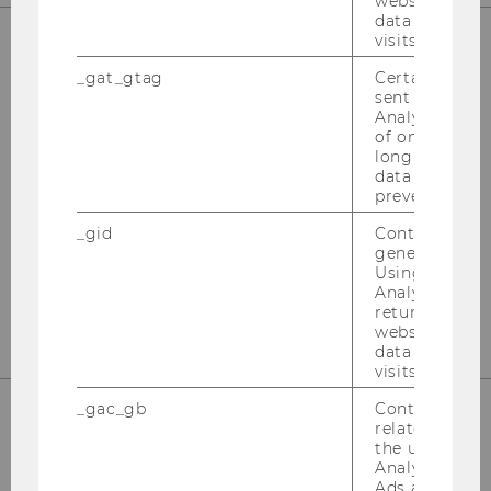
website and 
data from pre
visits.
_gat_gtag
Certain data i
UNSERE SOCIAL MEDIA KANÄLE
sent to Googl
Analytics a 
of once per m
long as it is s
data transfers
Instagram
LinkedIn
prevented.
_gid
Contains a r
generated use
Using this ID
Analytics can
returning use
website and 
data from pre
visits.
_gac_gb
Contains cam
related infor
the user. If G
Analytics and
Ads accounts 