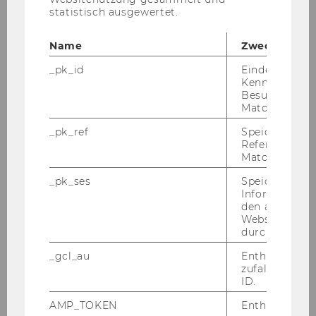
Developing a Tax Environment for Growth
statistisch ausgewertet.
and Competitiveness 18-19.01.2013
Name
Zweck
2012
_pk_id
Eindeutige
Kennzeichnun
Besuchers du
2011
Matomo.
_pk_ref
Speicherung 
2010
Referrers dur
Matomo.
2009
_pk_ses
Speicherung 
Informatione
den aktuellen
2008
Webseitenbe
durch Matom
2007
_gcl_au
Enthält eine
zufallsgenerie
ID.
2006
AMP_TOKEN
Enthält ein To