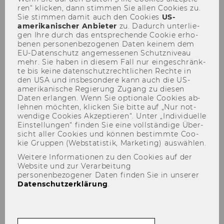
ren“ kli­cken, dann stim­men Sie allen Coo­kies zu.
Sie stim­men damit auch den Coo­kies
US-​
amerikanischer An­bie­ter
zu. Da­durch un­ter­lie­
gen Ihre durch das ent­spre­chen­de Coo­kie er­ho­
be­nen per­so­nen­be­zo­ge­nen Daten kei­nem dem
EU-​Datenschutz an­ge­mes­se­nen Schutz­ni­veau
mehr. Sie haben in die­sem Fall nur ein­ge­schränk­
Tax Policy Fire side Chats
te bis keine da­ten­schutz­recht­li­chen Rech­te in
den USA und ins­be­son­de­re kann auch die US-​
18.01.2013
amerikanische Re­gie­rung Zu­gang zu die­sen
Daten er­lan­gen. Wenn Sie op­tio­na­le Coo­kies ab­
leh­nen möch­ten, kli­cken Sie bitte auf „Nur not­
wen­di­ge Coo­kies Ak­zep­tie­ren“. Unter „In­di­vi­du­el­le
Ein­stel­lun­gen“ fin­den Sie eine voll­stän­di­ge Über­
sicht aller Coo­kies und kön­nen be­stimm­te Coo­
kie Grup­pen (Web­sta­tis­tik, Mar­ke­ting) aus­wäh­len.
Der Inhalt dieser Seite ist aktuell nur auf
Weitere Informationen zu den Cookies auf der
Englisch verfügbar.
Website und zur Verarbeitung
personenbezogener Daten finden Sie in unserer
Datenschutzerklärung
.