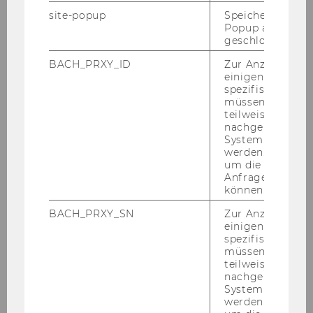
site-popup
Speichert ob ein
2025
Popup ausgefüll
geschlossen wur
2024
BACH_PRXY_ID
Zur Anzeige von
einigen WU-
spezifischen Inh
2023
müssen Informa
teilweise von
nachgelagerten
2022
System abgefra
werden. Notwen
um die Antwort 
2021
Anfrage zuordne
können.
2020
BACH_PRXY_SN
Zur Anzeige von
einigen WU-
2019
spezifischen Inh
müssen Informa
teilweise von
2018
nachgelagerten
System abgefra
werden. Notwen
2017