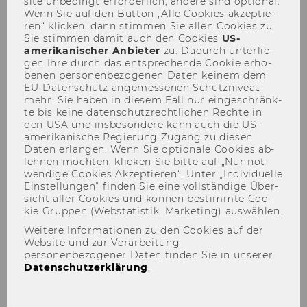
site un­be­dingt er­for­der­lich, an­de­re sind op­tio­nal.
Wenn Sie auf den But­ton „Alle Coo­kies ak­zep­tie­
ren“ kli­cken, dann stim­men Sie allen Coo­kies zu.
Sie stim­men damit auch den Coo­kies
US-​
amerikanischer An­bie­ter
zu. Da­durch un­ter­lie­
gen Ihre durch das ent­spre­chen­de Coo­kie er­ho­
be­nen per­so­nen­be­zo­ge­nen Daten kei­nem dem
EU-​Datenschutz an­ge­mes­se­nen Schutz­ni­veau
Symposium
mehr. Sie haben in die­sem Fall nur ein­ge­schränk­
te bis keine da­ten­schutz­recht­li­chen Rech­te in
Unternehmenssteuerrecht
den USA und ins­be­son­de­re kann auch die US-​
amerikanische Re­gie­rung Zu­gang zu die­sen
13.03.2013
Daten er­lan­gen. Wenn Sie op­tio­na­le Coo­kies ab­
leh­nen möch­ten, kli­cken Sie bitte auf „Nur not­
wen­di­ge Coo­kies Ak­zep­tie­ren“. Unter „In­di­vi­du­el­le
Ein­stel­lun­gen“ fin­den Sie eine voll­stän­di­ge Über­
sicht aller Coo­kies und kön­nen be­stimm­te Coo­
kie Grup­pen (Web­sta­tis­tik, Mar­ke­ting) aus­wäh­len.
Weitere Informationen zu den Cookies auf der
Website und zur Verarbeitung
personenbezogener Daten finden Sie in unserer
Datenschutzerklärung
.