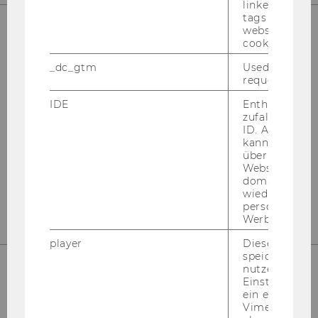
linked, the co
tags on the G
website read 
cookie.
UNSERE SOCIAL MEDIA KANÄLE
_dc_gtm
Used to throt
request rate.
IDE
Enthält eine
zufallsgenerie
Instagram
LinkedIn
ID. Anhand di
kann Google 
über verschie
Websites
domainübergr
wiedererkenn
personalisiert
Werbung auss
player
Dieses Cooki
speichert
nutzerspezifi
Einstellungen
ein eingebett
Vimeo-Video