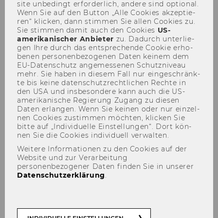
site un­be­dingt er­for­der­lich, an­de­re sind op­tio­nal.
Wenn Sie auf den But­ton „Alle Coo­kies ak­zep­tie­
ren“ kli­cken, dann stim­men Sie allen Coo­kies zu.
Sie stim­men damit auch den Coo­kies
US-​
amerikanischer An­bie­ter
zu. Da­durch un­ter­lie­
gen Ihre durch das ent­spre­chen­de Coo­kie er­ho­
be­nen per­so­nen­be­zo­ge­nen Daten kei­nem dem
EU-​Datenschutz an­ge­mes­se­nen Schutz­ni­veau
Symposion „Das Verfahren vor
mehr. Sie haben in die­sem Fall nur ein­ge­schränk­
te bis keine da­ten­schutz­recht­li­chen Rech­te in
dem Bundesverwaltungsgericht
den USA und ins­be­son­de­re kann auch die US-​
und dem Bundesfinanzgericht“
amerikanische Re­gie­rung Zu­gang zu die­sen
Daten er­lan­gen. Wenn Sie kei­nen oder nur ein­zel­
- 15.-16.11.2013
nen Coo­kies zu­stim­men möch­ten, kli­cken Sie
bitte auf „In­di­vi­du­el­le Ein­stel­lun­gen“. Dort kön­
nen Sie die Coo­kies in­di­vi­du­ell ver­wal­ten.
Weitere Informationen zu den Cookies auf der
Website und zur Verarbeitung
personenbezogener Daten finden Sie in unserer
Datenschutzerklärung
.