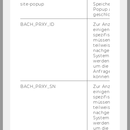
site-popup
Speichert ob ein
Popup ausgefüll
geschlossen wur
BACH_PRXY_ID
Zur Anzeige von
einigen WU-
spezifischen Inh
müssen Informa
teilweise von
nachgelagerten
System abgefra
werden. Notwen
um die Antwort 
Anfrage zuordne
können.
BACH_PRXY_SN
Zur Anzeige von
einigen WU-
Galerie
spezifischen Inh
müssen Informa
teilweise von
nachgelagerten
2026
System abgefra
werden. Notwen
um die Antwort 