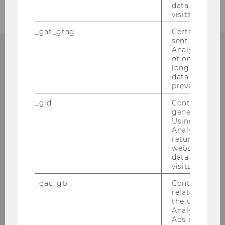
data from pre
visits.
_gat_gtag
Certain data i
sent to Googl
Analytics a 
of once per m
long as it is s
data transfers
Institut für
prevented.
Österreichisches und
_gid
Contains a r
Internationales Steuerrecht
generated use
Using this ID
Analytics can
Departmentgebäude D3, 2. Stock
returning use
Welthandelsplatz 1
website and 
1020
Wien
data from pre
visits.
Tel:
+43-1-31336-4890
_gac_gb
Contains cam
E-Mail:
officetaxlaw@wu.ac.at
related infor
the user. If G
Analytics and
Ads accounts 