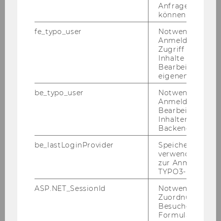
2025
Anfrage zuordne
können.
2024
fe_typo_user
Notwendig für d
Anmeldung und
Zugriff auf gesc
2023
Inhalte oder zur
Bearbeitung des
eigenen Profils.
2022
be_typo_user
Notwendig für d
Anmeldung und
2021
Bearbeitung von
Inhalten im TYP
2020
Backend.
be_lastLoginProvider
Speichert die zul
2019
verwendete Met
zur Anmeldung f
TYPO3-Backend.
2018
ASP.NET_SessionId
Notwendig, um 
Zuordnung von
2017
Besucher zu
Formulareingab