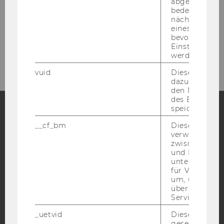
abgespielt wi
bedeutet, das
nächsten Ans
eines Vimeo-V
Bitte klicken Sie hier um sich für
bevorzugten
Einstellungen
den Newsletter anzumelden!
werden.
vuid
Dieser Cookie
dazu eingeset
den Nutzungs
des Benutzers
speichern.
__cf_bm
Dieses Cookie
Facebook
Instagram
Blog
verwendet, u
zwischen Men
und Bots zu
unterscheiden.
YouTube
Newsletter
Bluesky
für Vimeo no
um, um gülti
über die Nutz
Service zu s
_uetvid
Dieses Cookie
gesetzt, um d