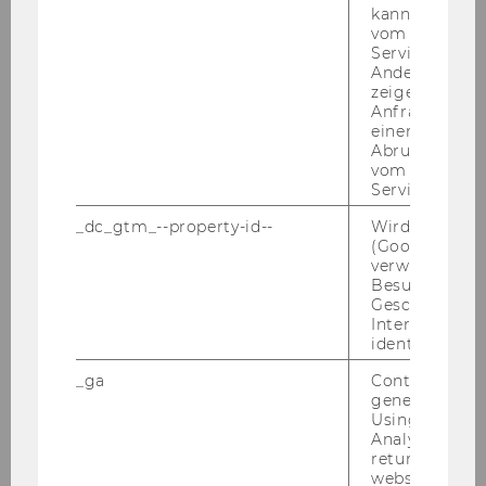
and Competitiveness 18-19.01.2013
kann, um eine
vom AMP-Clie
Service abzur
Andere mögli
2012
zeigen Opt-ou
Anfrage im G
2011
einen Fehler 
Abrufen einer
vom AMP Clie
2010
Service an.
_dc_gtm_--property-id--
Wird von Dou
2009
(Google Tag 
verwendet, u
Besucher nach
2008
Geschlecht o
Interessen zu
identifizieren.
2007
_ga
Contains a r
generated use
2006
Using this ID
Analytics can
returning use
2005
website and 