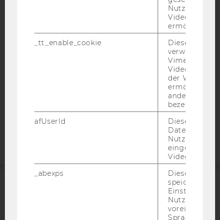
IMPRESSUM
Nutzung des 
Videoplayers 
BARRIEREFREIHEITSERKLÄRUNG WEBSEITE
ermöglichen
DATENSCHUTZERKLÄRUNG
_tt_enable_cookie
Dieses Cookie
DATENSCHUTZERKLÄRUNG SOCIAL MEDIA
verwendet, u
Vimeo-
DATENSCHUTZERKLÄRUNG
Videoeinbett
STUDIENBEWERBER*INNEN UND STUDIERENDE
der WU-Websi
COOKIE EINSTELLUNGEN
ermöglichen 
andere nicht 
bezeichnete 
Barrierefreiheitserklärung
afUserId
Dieses Cooki
Webseite
Daten von
Nutzer*innen,
eingebettete
Videos intera
_abexps
Dieses Cooki
speichert get
Einstellungen
ACCREDITED BY:
Nutzer*in, zB.
voreingestell
EQUIS
AACSB
Sprache, Regi