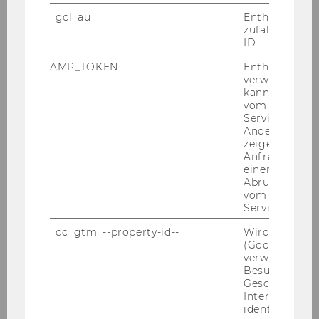
_gcl_au
Enthält eine
2010
zufallsgenerie
ID.
AMP_TOKEN
Enthält ein To
Defensio Heidenbauer 15.12.2010
verwendet we
kann, um eine
PwC-Seminar am 13.12.2010
vom AMP-Clie
Service abzur
KPMG-Workshop am 09.12.2010
Andere mögli
zeigen Opt-ou
Anfrage im G
Steuer und Moral am 06.12.2010
einen Fehler 
Abrufen einer
Tax Talk am 02.12.2010
vom AMP Clie
Service an.
SWI-Jahrestagung 2010
_dc_gtm_--property-id--
Wird von Dou
(Google Tag 
Podiumsdiskussion der Steuerberater
verwendet, u
30.11.2010
Besucher nach
Geschlecht o
Interessen zu
Talenta Verleihung 2010
identifizieren.