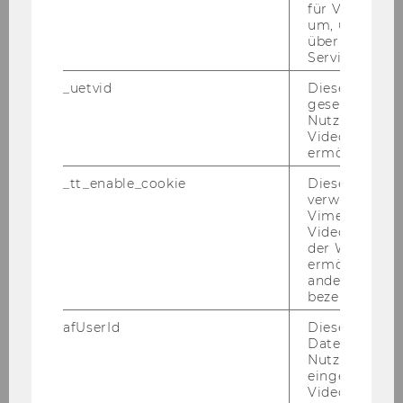
26.05.2010
für Vimeo no
um, um gülti
Tax Library Talk von Prof. Schoueri am
über die Nutz
20.05.2010
Service zu s
_uetvid
Dieses Cookie
Podiumsdiskussion am 17.05.2010
gesetzt, um d
Nutzung des 
Wolfgang Gassner-Gedächtnis Vorlesung
Videoplayers 
ermöglichen
am 30. April 2010
_tt_enable_cookie
Dieses Cookie
Tax Library Talk - Tax Planning under
verwendet, u
Polnish Double Tax Treaties am 28.04.2010
Vimeo-
Videoeinbett
der WU-Websi
Kreuzverhör Christ-Sein in der Krise am
ermöglichen 
25.03.2010
andere nicht 
bezeichnete 
Konferenz von 18.-20.03.2010
afUserId
Dieses Cooki
Daten von
Semesteropening am 11.03.2010
Nutzer*innen,
eingebettete
Steuer und Moral am 01.03.2010
Videos intera