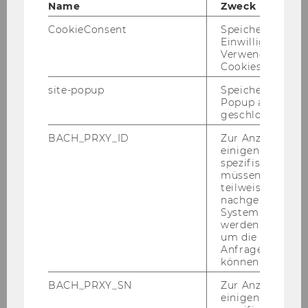
Name
Zweck
CookieConsent
Speichert Ihre
Einwilligung zur
Verwendung vo
Cookies.
site-popup
Speichert ob ein
Popup ausgefüll
geschlossen wur
BACH_PRXY_ID
Zur Anzeige von
einigen WU-
spezifischen Inh
müssen Informa
teilweise von
nachgelagerten
System abgefra
werden. Notwen
um die Antwort 
Anfrage zuordne
können.
BACH_PRXY_SN
Zur Anzeige von
einigen WU-