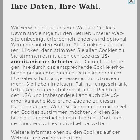
Coo
Ihre Daten, Ihre Wahl.
Con
sch
Wir ver­wen­den auf un­se­rer Web­site Coo­kies.
Davon sind ei­ni­ge für den Be­trieb un­se­rer Web­
site un­be­dingt er­for­der­lich, an­de­re sind op­tio­nal.
Semesteropening am
Wenn Sie auf den But­ton „Alle Coo­kies ak­zep­tie­
ren“ kli­cken, dann stim­men Sie allen Coo­kies zu.
11.03.2010
Sie stim­men damit auch den Coo­kies
US-​
amerikanischer An­bie­ter
zu. Da­durch un­ter­lie­
gen Ihre durch das ent­spre­chen­de Coo­kie er­ho­
be­nen per­so­nen­be­zo­ge­nen Daten kei­nem dem
EU-​Datenschutz an­ge­mes­se­nen Schutz­ni­veau
mehr. Sie haben in die­sem Fall nur ein­ge­schränk­
te bis keine da­ten­schutz­recht­li­chen Rech­te in
den USA und ins­be­son­de­re kann auch die US-​
amerikanische Re­gie­rung Zu­gang zu die­sen
Daten er­lan­gen. Wenn Sie kei­nen oder nur ein­zel­
nen Coo­kies zu­stim­men möch­ten, kli­cken Sie
bitte auf „In­di­vi­du­el­le Ein­stel­lun­gen“. Dort kön­
nen Sie die Coo­kies in­di­vi­du­ell ver­wal­ten.
Weitere Informationen zu den Cookies auf der
Website und zur Verarbeitung