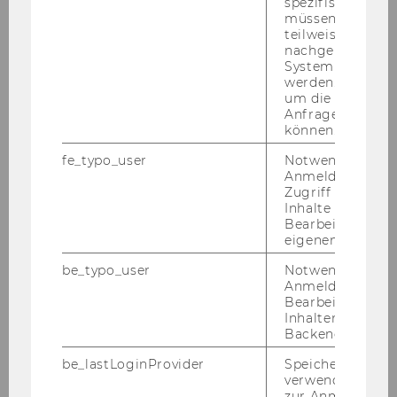
spezifischen Inh
müssen Informa
teilweise von
nachgelagerten
System abgefra
werden. Notwen
um die Antwort 
Anfrage zuordne
können.
fe_typo_user
Notwendig für d
Anmeldung und
Zugriff auf gesc
Inhalte oder zur
Bearbeitung des
eigenen Profils.
be_typo_user
Notwendig für d
Anmeldung und
Bearbeitung von
Inhalten im TYP
Backend.
be_lastLoginProvider
Speichert die zul
verwendete Met
zur Anmeldung f