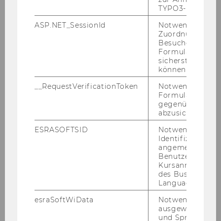
TYPO3-Backend.
ASP.NET_SessionId
Notwendig, um 
Zuordnung von
Besucher zu
Formulareingab
sicherstellen zu
können.
__RequestVerificationToken
Notwendig, um 
Formulareingab
gegenüber Angri
abzusichern.
ESRASOFTSID
Notwendig zur
Identifizierung 
angemeldeten
Benutzers im
Kursanmeldung
des Business
Language Center
esraSoftWiData
Notwendig um
ausgewählte Sp
und Sprachkurse