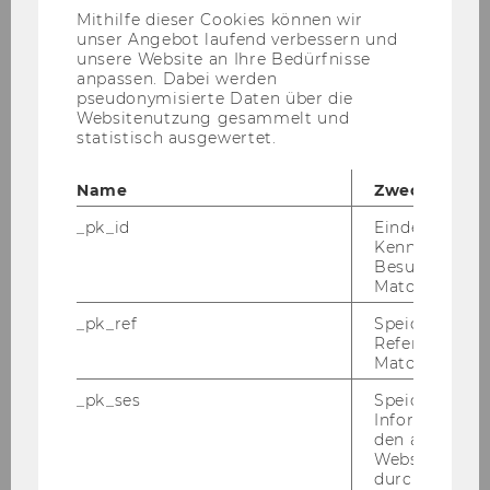
Anbieter)
Mithilfe dieser Cookies können wir
2019
unser Angebot laufend verbessern und
unsere Website an Ihre Bedürfnisse
anpassen. Dabei werden
2018
pseudonymisierte Daten über die
Websitenutzung gesammelt und
2017
statistisch ausgewertet.
Name
Zweck
2016
_pk_id
Eindeutige
2015
Kennzeichnun
Besuchers du
Matomo.
2014
_pk_ref
Speicherung 
Referrers dur
2013
Matomo.
_pk_ses
Speicherung 
2012
Informatione
den aktuellen
Webseitenbe
2011
durch Matom