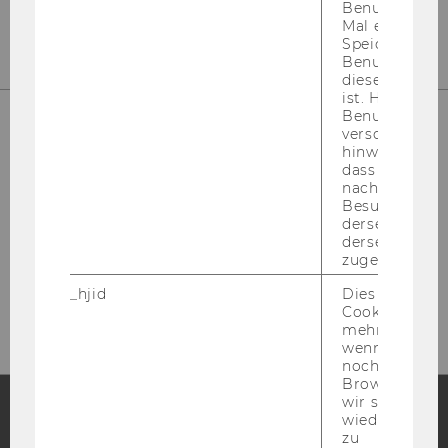
Benutzer zum
Mal eine Seite
Speichert die 
Benutzer-ID, d
diese Seite e
ist. Hotjar ver
Benutzer nich
verschiedene
hinweg.Stellt 
dass Daten v
nachfolgende
Besuchen auf
derselben We
derselben Ben
zugeordnet w
Bitte klicken Sie hier um sich für
den Newsletter anzumelden!
_hjid
Dies ist ein al
Cookie, das wi
mehr setzen, 
wenn ein Benu
noch in sein
Browser hat,
wir seinen We
wiederverwen
zu
Facebook
Instagram
Blog