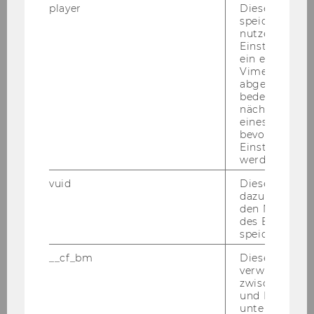
player
Dieses Cooki
speichert
EU-China Tax Policy Forum am
nutzerspezifi
06.-07.07.2010
Einstellungen
ein eingebett
Vimeo-Video
Institutsexkursion nach Schweden von
abgespielt wi
30.06.2010-04.07.2010
bedeutet, das
nächsten Ans
Semesterclosing am 28.06.2010
eines Vimeo-V
bevorzugten
Einstellungen
Wiener Symposion zum Internationalen
werden.
Steuerrecht am 18.06.2010
vuid
Dieser Cookie
PwC-Seminar am 14.06.2010
dazu eingeset
den Nutzungs
des Benutzers
Tax Library Talk von Prof. Gustafson am
speichern.
01.06.2010
__cf_bm
Dieses Cookie
Steuer und Moral am 31.05.2010
verwendet, u
zwischen Men
und Bots zu
Inaugural Lecture von Prof. Gustafson am
unterscheiden.