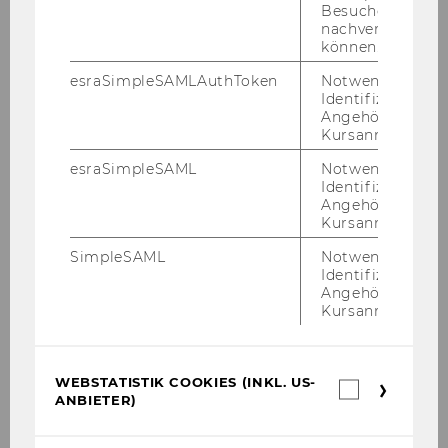
Besuchers
nachverfolgen z
Galerie
können.
esraSimpleSAMLAuthToken
Notwendig zur
Identifizierung 
2026
Angehörige/r für
Kursanmeldung.
2025
esraSimpleSAML
Notwendig zur
Identifizierung 
Angehörige/r für
2024
Kursanmeldung.
SimpleSAML
Notwendig zur
2023
Identifizierung 
Angehörige/r für
Kursanmeldung.
2022
2021
WEBSTATISTIK COOKIES (INKL. US-
Webstatis
ANBIETER)
Cookies
2020
(inkl.
US-