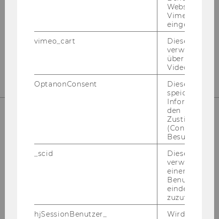
Departmentgebäude D3, 2. Stock
Websites, auf
Vimeo-Video
Welthandelsplatz 1
eingebettet is
1020
Wien
vimeo_cart
Dieses Cookie
Tel:
+43-1-31336-4890
verwendet, u
E-Mail:
officetaxlaw@wu.ac.at
überprüfen, wi
Video abgespi
OptanonConsent
Dieses Cooki
speichert
Informatione
den
Zustimmungs
(Consent) ein
UNSERE SOCIAL MEDIA KANÄLE
Besuchers.
_scid
Dieses Cookie
verwendet, u
einem/einer
Instagram
LinkedIn
Benutzer*in e
eindeutige ID
zuzuweisen
hjSessionBenutzer_
Wird gesetzt,