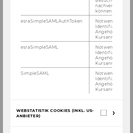
Besuchers
nachverfolgen z
2011
können.
esraSimpleSAMLAuthToken
Notwendig zur
2010
Identifizierung 
Angehörige/r für
Kursanmeldung.
Defensio Heidenbauer 15.12.2010
esraSimpleSAML
Notwendig zur
Identifizierung 
PwC-Seminar am 13.12.2010
Angehörige/r für
Kursanmeldung.
KPMG-Workshop am 09.12.2010
SimpleSAML
Notwendig zur
Identifizierung 
Steuer und Moral am 06.12.2010
Angehörige/r für
Kursanmeldung.
Tax Talk am 02.12.2010
SWI-Jahrestagung 2010
WEBSTATISTIK COOKIES (INKL. US-
Webstatis
ANBIETER)
Cookies
Podiumsdiskussion der Steuerberater
(inkl.
US-
30.11.2010