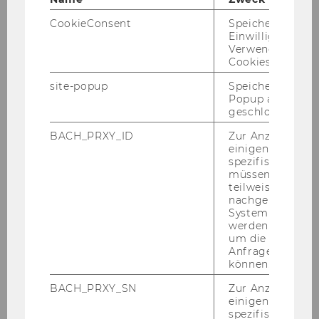
CookieConsent
Speichert Ihre
Einwilligung zur
Verwendung vo
Cookies.
site-popup
Speichert ob ein
Popup ausgefüll
geschlossen wur
BACH_PRXY_ID
Zur Anzeige von
einigen WU-
spezifischen Inh
müssen Informa
teilweise von
nachgelagerten
System abgefra
werden. Notwen
um die Antwort 
Anfrage zuordne
können.
BACH_PRXY_SN
Zur Anzeige von
einigen WU-
spezifischen Inh