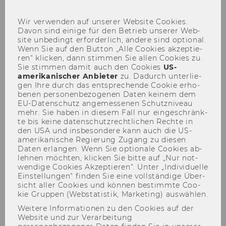
sch
Wir ver­wen­den auf un­se­rer Web­site Coo­kies.
Davon sind ei­ni­ge für den Be­trieb un­se­rer Web­
site un­be­dingt er­for­der­lich, an­de­re sind op­tio­nal.
Wenn Sie auf den But­ton „Alle Coo­kies ak­zep­tie­
ren“ kli­cken, dann stim­men Sie allen Coo­kies zu.
Sie stim­men damit auch den Coo­kies
US-​
ECJ Conference 12.-13.11.2010
amerikanischer An­bie­ter
zu. Da­durch un­ter­lie­
gen Ihre durch das ent­spre­chen­de Coo­kie er­ho­
be­nen per­so­nen­be­zo­ge­nen Daten kei­nem dem
EU-​Datenschutz an­ge­mes­se­nen Schutz­ni­veau
mehr. Sie haben in die­sem Fall nur ein­ge­schränk­
te bis keine da­ten­schutz­recht­li­chen Rech­te in
den USA und ins­be­son­de­re kann auch die US-​
Der Inhalt dieser Seite ist aktuell nur auf
amerikanische Re­gie­rung Zu­gang zu die­sen
Daten er­lan­gen. Wenn Sie op­tio­na­le Coo­kies ab­
Englisch verfügbar.
leh­nen möch­ten, kli­cken Sie bitte auf „Nur not­
wen­di­ge Coo­kies Ak­zep­tie­ren“. Unter „In­di­vi­du­el­le
Ein­stel­lun­gen“ fin­den Sie eine voll­stän­di­ge Über­
sicht aller Coo­kies und kön­nen be­stimm­te Coo­
kie Grup­pen (Web­sta­tis­tik, Mar­ke­ting) aus­wäh­len.
Weitere Informationen zu den Cookies auf der
Website und zur Verarbeitung