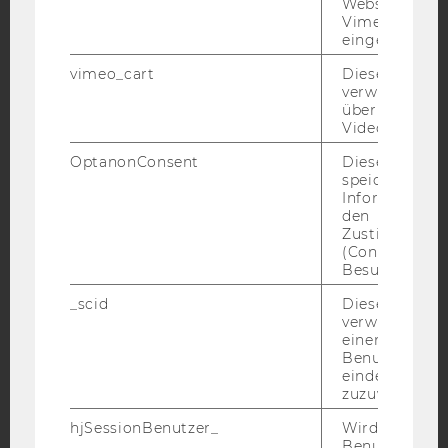
Websites, auf
Facebook
Instagram
Blog
Vimeo-Video
eingebettet is
vimeo_cart
Dieses Cookie
verwendet, u
YouTube
Newsletter
Bluesky
überprüfen, wi
Video abgespi
OptanonConsent
Dieses Cooki
speichert
Informatione
den
IMPRESSUM
Zustimmungs
(Consent) ein
BARRIEREFREIHEITSERKLÄRUNG WEBSEITE
Besuchers.
DATENSCHUTZERKLÄRUNG
_scid
Dieses Cookie
DATENSCHUTZERKLÄRUNG SOCIAL MEDIA
verwendet, u
einem/einer
DATENSCHUTZERKLÄRUNG
Benutzer*in e
STUDIENBEWERBER*INNEN UND STUDIERENDE
eindeutige ID
COOKIE EINSTELLUNGEN
zuzuweisen
hjSessionBenutzer_
Wird gesetzt,
Barrierefreiheitserklärung
Benutzer zum