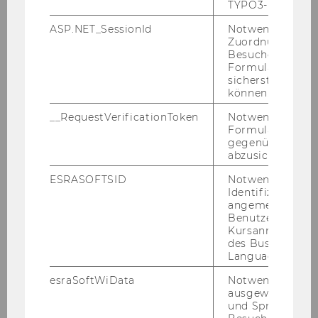
TYPO3-Backend.
2020
ASP.NET_SessionId
Notwendig, um 
Zuordnung von
2019
Besucher zu
Formulareingab
sicherstellen zu
2018
können.
__RequestVerificationToken
Notwendig, um 
2017
Formulareingab
gegenüber Angri
abzusichern.
2016
ESRASOFTSID
Notwendig zur
Identifizierung 
2015
angemeldeten
Benutzers im
Kursanmeldung
2014
des Business
Language Center
2013
esraSoftWiData
Notwendig um
ausgewählte Sp
und Sprachkurse
2012