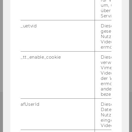
für Vimeo no
um, um gülti
2009
über die Nutz
Service zu s
2008
_uetvid
Dieses Cookie
gesetzt, um d
2007
Nutzung des 
Videoplayers 
ermöglichen
2006
_tt_enable_cookie
Dieses Cookie
verwendet, u
2005
Vimeo-
Videoeinbett
der WU-Websi
ermöglichen 
andere nicht 
bezeichnete 
afUserId
Dieses Cooki
Daten von
Nutzer*innen,
Institute for Austrian and
eingebettete
Videos intera
International Tax Law