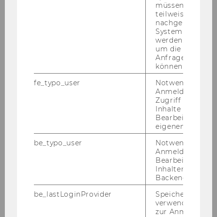
müssen Informa
teilweise von
nachgelagerten
System abgefra
werden. Notwen
Galerie
um die Antwort 
Anfrage zuordne
können.
2026
fe_typo_user
Notwendig für d
Anmeldung und
Zugriff auf gesc
2025
Inhalte oder zur
Bearbeitung des
eigenen Profils.
2024
be_typo_user
Notwendig für d
Anmeldung und
2023
Bearbeitung von
Inhalten im TYP
Backend.
2022
be_lastLoginProvider
Speichert die zul
verwendete Met
2021
zur Anmeldung f