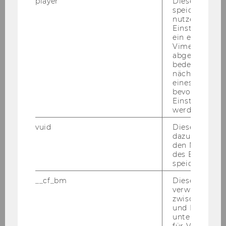
player
Dieses Cooki
speichert
Steuer und Moral am 01.03.2010
nutzerspezifi
Einstellungen
ein eingebett
Farewell Breakfast Alex He Junwei
Vimeo-Video
24.02.2010
abgespielt wi
bedeutet, das
Defensio von MMag. Marie-Ann Mamut am
nächsten Ans
eines Vimeo-V
27.01.2010
bevorzugten
Einstellungen
DBA-Verhandlungen 25.01.2010
werden.
vuid
Dieser Cookie
PwC-Seminar 25.01.2010
dazu eingeset
den Nutzungs
Verleihung des Ehrendoktorats in Uppsala
des Benutzers
an Univ.-Prof. Dr. Michael Lang
speichern.
__cf_bm
Dieses Cookie
IFA-Veranstaltung 19.01.2010
verwendet, u
zwischen Men
Semesterclosing 18.01.2010
und Bots zu
unterscheiden.