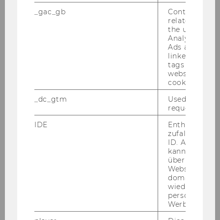
_gac_gb
Contains cam
Inaugural Lecture von Prof. Gustafson am
related infor
26.05.2010
the user. If G
Analytics and
Ads accounts 
Tax Library Talk von Prof. Schoueri am
linked, the co
20.05.2010
tags on the G
website read 
Podiumsdiskussion am 17.05.2010
cookie.
_dc_gtm
Used to throt
Wolfgang Gassner-Gedächtnis Vorlesung
request rate.
am 30. April 2010
IDE
Enthält eine
Tax Library Talk - Tax Planning under
zufallsgenerie
Polnish Double Tax Treaties am 28.04.2010
ID. Anhand di
kann Google 
über verschie
Kreuzverhör Christ-Sein in der Krise am
Websites
25.03.2010
domainübergr
wiedererkenn
Konferenz von 18.-20.03.2010
personalisiert
Werbung auss
Semesteropening am 11.03.2010