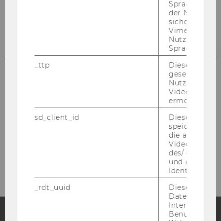
Spracheinstel
der Nutzer*in
sichergestellt
Vimeo in der
Nutzer ausge
Sprache ersch
_ttp
Dieser Cookie
gesetzt, um d
Nutzung des 
Videoplayers 
ermöglichen
sd_client_id
Dieses Cooki
speichert Dat
die aktuellen
Please click here to subscribe to
Videoeinstell
des/ der Benu
our newsletter!
und einen per
Identifikatio
_rdt_uuid
Dieses Cooki
Daten über di
Interaktionen
Benutzer*inne