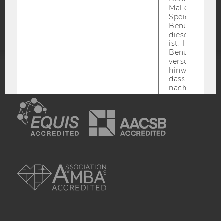
Mal eine Seite
Webseite
Speichert die 
Benutzer-ID, d
diese Seite e
ist. Hotjar ver
Benutzer nich
verschiedene
hinweg.Stellt 
ACCREDITED BY:
dass Daten v
nachfolgende
Besuchen auf
EQUIS
AACSB
derselben We
derselben Ben
zugeordnet w
_hjid
Dies ist ein al
Cookie, das wi
AMBA
mehr setzen, 
wenn ein Benu
noch in sein
Browser hat,
wir seinen We
wiederverwen
zu
_hjSessionUser