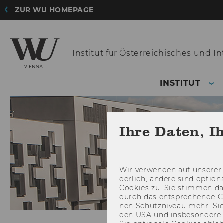
ZUR WU HOMEPAGE
Institut für Österreichisches
und Int
INSTITUT
Ihre Daten, I
Wir ver­wen­den auf un­se­rer 
der­lich, an­de­re sind op­tio
Coo­kies zu. Sie stim­men 
durch das ent­spre­chen­de C
nen Schutz­ni­veau mehr. Sie 
den USA und ins­be­son­de­r