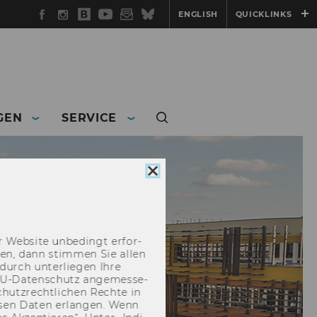
Facebook
Instagram
WU
YouTube
Newsletter
Bluesky
ENGLISH
QUICKLINKS
Blog
GEN
SERVICE
Cookie
Consent
schließen
 Web­site un­be­dingt er­for­
­cken, dann stim­men Sie allen
durch un­ter­lie­gen Ihre
EU-​Datenschutz an­ge­mes­se­
hutz­recht­li­chen Rech­te in
­sen Daten er­lan­gen. Wenn