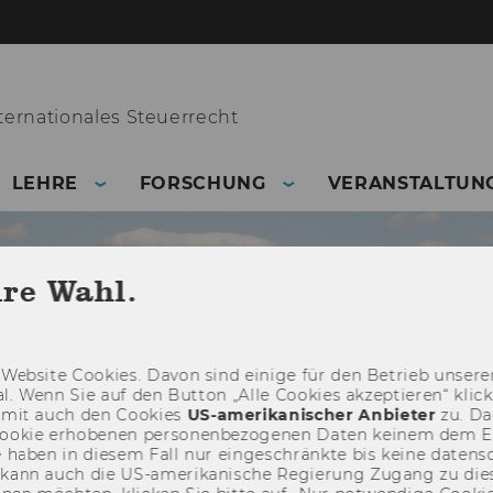
ernationales Steuerrecht
LEHRE
FORSCHUNG
VERANSTALTUN
hre Wahl.
Web­site Coo­kies. Davon sind ei­ni­ge für den Be­trieb un­se­rer
­nal. Wenn Sie auf den But­ton „Alle Coo­kies ak­zep­tie­ren“ kli
damit auch den Coo­kies
US-​amerikanischer An­bie­ter
zu. Da­
oo­kie er­ho­be­nen per­so­nen­be­zo­ge­nen Daten kei­nem dem 
haben in die­sem Fall nur ein­ge­schränk­te bis keine da­ten­sc
e kann auch die US-​amerikanische Re­gie­rung Zu­gang zu die