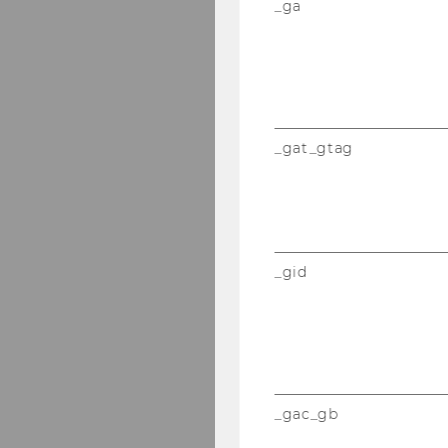
_ga
_gat_gtag
_gid
_gac_gb