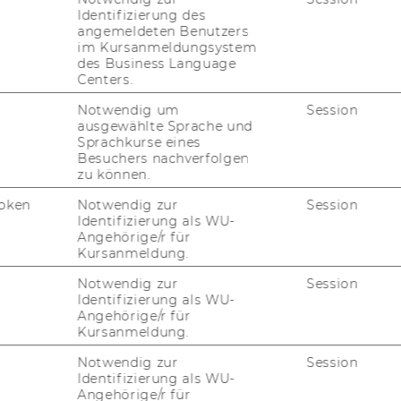
Identifizierung des
angemeldeten Benutzers
im Kursanmeldungsystem
des Business Language
Centers.
Notwendig um
Session
ausgewählte Sprache und
Sprachkurse eines
Besuchers nachverfolgen
zu können.
oken
Notwendig zur
Session
Identifizierung als WU-
Angehörige/r für
Kursanmeldung.
Notwendig zur
Session
Identifizierung als WU-
Angehörige/r für
Kursanmeldung.
Notwendig zur
Session
Identifizierung als WU-
Angehörige/r für