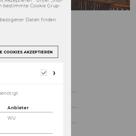
 Ak­zep­tie­ren“. Unter „In­di­
­nen be­stimm­te Coo­kie Grup­
nbezogener Daten finden
E COOKIES AKZEPTIEREN
Erforderliche
Galerie
Cookies
benötigt.
2026
Anbieter
2025
WU
2024