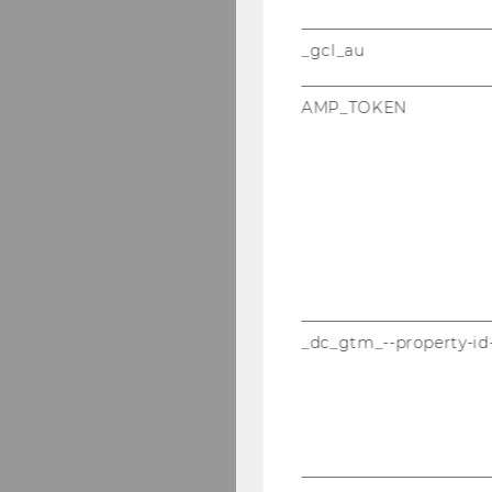
_gcl_au
AMP_TOKEN
_dc_gtm_--property-id