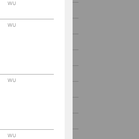
WU
2023
WU
2022
2021
2020
2019
WU
2018
2017
2016
WU
2015