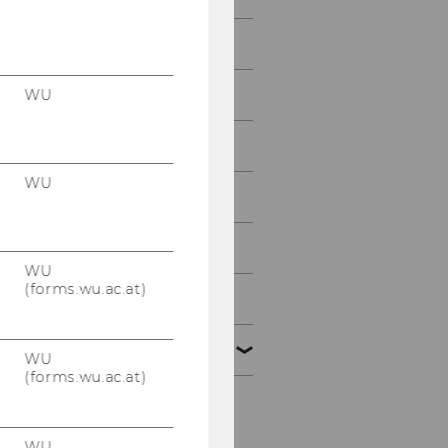
2014
2013
WU
2012
WU
2011
2010
WU
(forms.wu.ac.at)
2009
2008
WU
(forms.wu.ac.at)
Vortrag Prof. Walpole
12.12.2008
WU