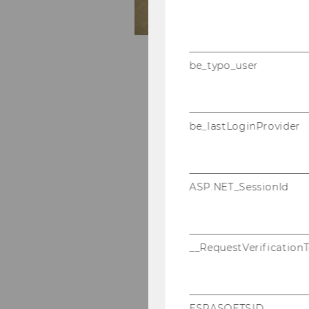
be_typo_user
be_lastLoginProvider
ASP.NET_SessionId
__RequestVerification
ESRASOFTSID