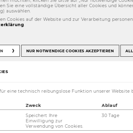
eh­nen möch­ten, kli­cken Sie bitte auf „Nur not­wen­di­ge Coo­kies
fin­den Sie eine voll­stän­di­ge Über­sicht aller Coo­kies und kön
ng) aus­wäh­len.
Research Fellow 08.10.2008
den Cookies auf der Website und zur Verarbeitung persone
erklärung
.
ta Uss -TPA
EN
NUR NOTWENDIGE COOKIES AKZEPTIEREN
ALL
earch Fellow
IES
ür eine technisch reibungslose Funktion unserer Website 
Zweck
Ablauf
Speichert Ihre
30 Tage
Einwilligung zur
t aktuell nur auf Englisch verfügbar.
Verwendung von Cookies.