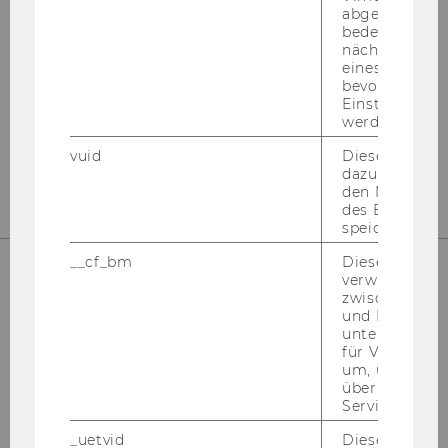
abgespielt wi
bedeutet, das
nächsten Ans
Instagram
LinkedIn
eines Vimeo-V
bevorzugten
Einstellungen
werden.
vuid
Dieser Cookie
dazu eingeset
den Nutzungs
des Benutzers
speichern.
__cf_bm
Dieses Cookie
verwendet, u
zwischen Men
und Bots zu
unterscheiden.
für Vimeo no
um, um gülti
über die Nutz
Service zu s
Bitte klicken Sie hier um sich für
den Newsletter anzumelden!
_uetvid
Dieses Cookie