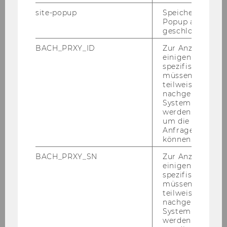
2022
site-popup
Speichert ob ein
Popup ausgefüll
geschlossen wur
2021
BACH_PRXY_ID
Zur Anzeige von
einigen WU-
2020
spezifischen Inh
müssen Informa
teilweise von
2019
nachgelagerten
System abgefra
werden. Notwen
2018
um die Antwort 
Anfrage zuordne
2017
können.
BACH_PRXY_SN
Zur Anzeige von
2016
einigen WU-
spezifischen Inh
müssen Informa
2015
teilweise von
nachgelagerten
System abgefra
2014
werden. Notwen