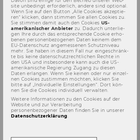
Davon sind ei­ni­ge für den Be­trieb un­se­rer Web­
site un­be­dingt er­for­der­lich, an­de­re sind op­tio­nal.
Wenn Sie auf den But­ton „Alle Coo­kies ak­zep­tie­
ren“ kli­cken, dann stim­men Sie allen Coo­kies zu.
Sie stim­men damit auch den Coo­kies
US-​
amerikanischer An­bie­ter
zu. Da­durch un­ter­lie­
gen Ihre durch das ent­spre­chen­de Coo­kie er­ho­
be­nen per­so­nen­be­zo­ge­nen Daten kei­nem dem
CCCTB Konferenz
EU-​Datenschutz an­ge­mes­se­nen Schutz­ni­veau
mehr. Sie haben in die­sem Fall nur ein­ge­schränk­
te bis keine da­ten­schutz­recht­li­chen Rech­te in
den USA und ins­be­son­de­re kann auch die US-​
amerikanische Re­gie­rung Zu­gang zu die­sen
Daten er­lan­gen. Wenn Sie kei­nen oder nur ein­zel­
nen Coo­kies zu­stim­men möch­ten, kli­cken Sie
bitte auf „In­di­vi­du­el­le Ein­stel­lun­gen“. Dort kön­
nen Sie die Coo­kies in­di­vi­du­ell ver­wal­ten.
Weitere Informationen zu den Cookies auf der
Website und zur Verarbeitung
personenbezogener Daten finden Sie in unserer
Datenschutzerklärung
.