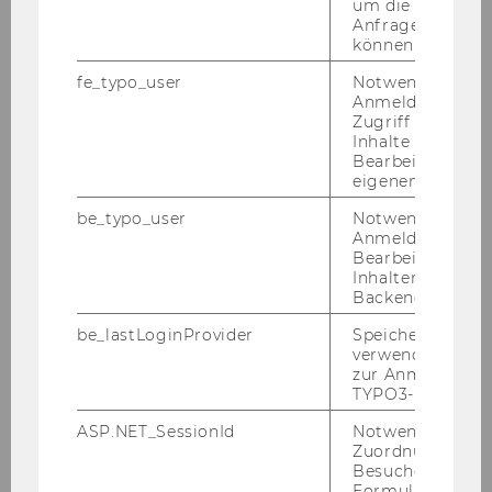
um die Antwort 
Anfrage zuordne
2013
können.
fe_typo_user
Notwendig für d
2012
Anmeldung und
Zugriff auf gesc
Inhalte oder zur
2011
Bearbeitung des
eigenen Profils.
2010
be_typo_user
Notwendig für d
Anmeldung und
2009
Bearbeitung von
Inhalten im TYP
Backend.
2008
be_lastLoginProvider
Speichert die zul
verwendete Met
zur Anmeldung f
Vortrag Prof. Walpole 12.12.2008
TYPO3-Backend.
Podiumsdiskussion Steuerberater
ASP.NET_SessionId
Notwendig, um 
10.12.2008
Zuordnung von
Besucher zu
Formulareingab