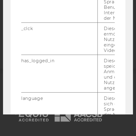
Sprache, Regi
DATENSCHUTZERKLÄRUNG
Benutzernam
STUDIENBEWERBER*INNEN UND STUDIERENDE
Interaktionsd
der Nutzer*in
COOKIE EINSTELLUNGEN
_clck
Dieses Cooki
ermöglicht di
Barrierefreiheitserklärung
Nutzung des
Webseite
eingebettete
Video Players
has_logged_in
Dieses Cooki
speichert
Anmeldeinfo
und ob sich de
Nutzer*in jem
ACCREDITED BY:
angemeldet h
language
Dieses Cooki
EQUIS
AACSB
sich die
Spracheinstel
der Nutzer*in
sichergestellt
Vimeo in der
Nutzer ausge
AMBA