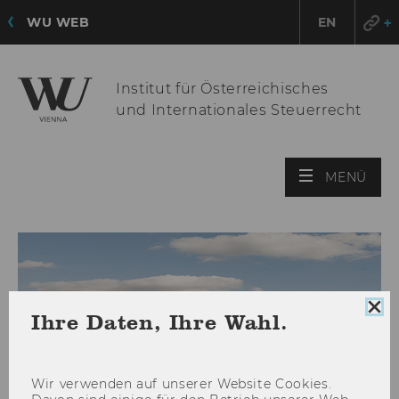
WU WEB
EN
Institut für Österreichisches
und Internationales Steuerrecht
HAU
MENÜ
ÖFF
Coo
Ihre Daten, Ihre Wahl.
Con
sch
Wir ver­wen­den auf un­se­rer Web­site Coo­kies.