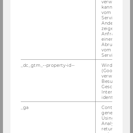
verwendet we
Unabhängiger Finanzsenat 21.4.2008
kann, um eine
vom AMP-Clie
Wolfgang Gassner Gedächtnisvorlesung
Service abzur
Andere mögli
25.04.2008
zeigen Opt-ou
Anfrage im G
PwC Seminar 14.04.2008
einen Fehler 
Abrufen einer
Bilanzrechtstage 2008
vom AMP Clie
Service an.
Moot Court Leuven 2008
_dc_gtm_--property-id--
Wird von Dou
(Google Tag 
Buchpräsentation VwGH Statistik 1.4.2008
verwendet, u
Besucher nach
Geschlecht o
EC Tax Students Conference, EC Corporate
Interessen zu
Taxation - Puzzling Out EC Tax, Queen Mary,
identifizieren.
University of London (13. März 2008)
_ga
Contains a r
generated use
Semesteropening 12.3.2008
Using this ID
Analytics can
PWC Seminar 11.3.2008
returning use