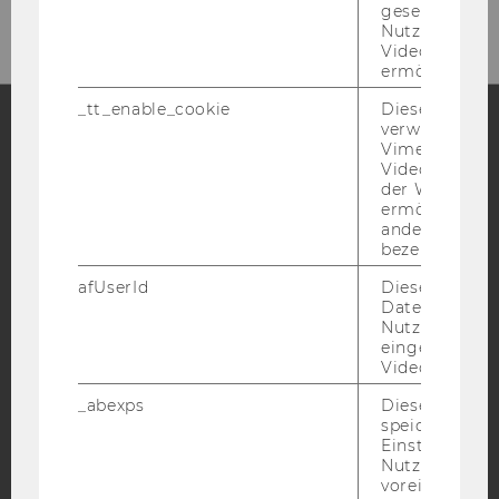
gesetzt, um d
Nutzung des 
Videoplayers 
ermöglichen
_tt_enable_cookie
Dieses Cookie
verwendet, u
Vimeo-
Facebook
Instagram
Blog
Videoeinbett
der WU-Websi
ermöglichen 
andere nicht 
bezeichnete 
YouTube
Newsletter
Bluesky
afUserId
Dieses Cooki
Daten von
Nutzer*innen,
eingebettete
Videos intera
IMPRESSUM
_abexps
Dieses Cooki
BARRIEREFREIHEITSERKLÄRUNG WEBSEITE
speichert get
Einstellungen
DATENSCHUTZERKLÄRUNG
Nutzer*in, zB.
voreingestell
DATENSCHUTZERKLÄRUNG SOCIAL MEDIA