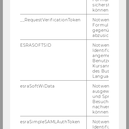
LLM-Vortrag Shauna Pittman 01.12.2008
sicherstellen zu
können.
DBA-Verhandlungen mit Brasilien
__RequestVerificationToken
Notwendig, um 
25.11.2008
Formulareingab
gegenüber Angri
PwC Seminar 24.11.2008
abzusichern.
ESRASOFTSID
Notwendig zur
3. SWI-Tagung 20.11.2008
Identifizierung 
angemeldeten
Symposion Prof.Holoubek Prof.Lang
Benutzers im
21.-22.11.2008
Kursanmeldung
des Business
Language Center
IFA Anrechnungs- und Befreiungsmethode
13.11.2008
esraSoftWiData
Notwendig um
ausgewählte Sp
Klaus Vogel Lecture 24.10.2008
und Sprachkurse
Besuchers
nachverfolgen z
CEE Podiumsdiskussion 10.11.2008
können.
Vortrag Prof. Rosenbloom 03.11.2008
esraSimpleSAMLAuthToken
Notwendig zur
Identifizierung 