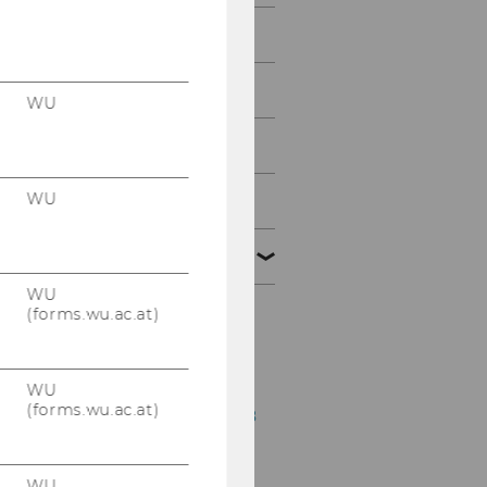
2012
2011
WU
2010
WU
2009
2008
WU
(forms.wu.ac.at)
Vortrag Prof. Walpole
12.12.2008
WU
Podiumsdiskussion
(forms.wu.ac.at)
Steuerberater 10.12.2008
LLM-Vortrag Shauna
Pittman 01.12.2008
WU