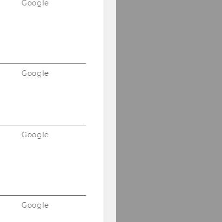
Google
Maisymposion
20.06.2008
Buchpräsentation
CCCTB 16.06.2008
Google
PWC Seminar
09.06.2008
Vernissage Karikaturen
- Dr.Flick 28.05.2008
Google
Podiumsdiskussion der
Rechtsanwälte
15.05.2008
Eucotax 2008 Budapest
Google
PwC-Seminar
05.05.2008