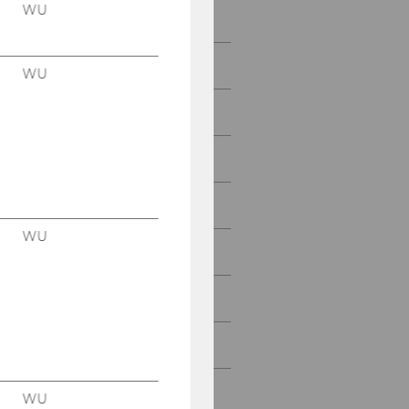
WU
2021
2020
WU
2019
2018
2017
WU
2016
2015
2014
2013
WU