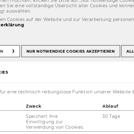
eh­nen möch­ten, kli­cken Sie bitte auf „Nur not­wen­di­ge Coo­kies
fin­den Sie eine voll­stän­di­ge Über­sicht aller Coo­kies und kön
ECJ Conference 25-27.09.2008
ng) aus­wäh­len.
den Cookies auf der Website und zur Verarbeitung persone
erklärung
.
ce 25-27.09.2008
EN
NUR NOTWENDIGE COOKIES AKZEPTIEREN
ALL
IES
t aktuell nur auf Englisch verfügbar.
ür eine technisch reibungslose Funktion unserer Website 
Zweck
Ablauf
Speichert Ihre
30 Tage
Einwilligung zur
Verwendung von Cookies.