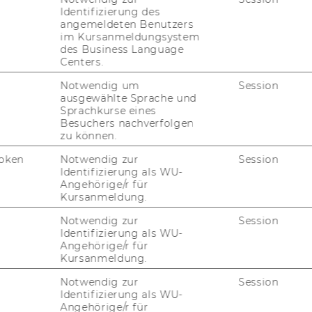
Identifizierung des
angemeldeten Benutzers
im Kursanmeldungsystem
des Business Language
Centers.
Notwendig um
Session
ausgewählte Sprache und
Sprachkurse eines
Besuchers nachverfolgen
zu können.
oken
Notwendig zur
Session
Identifizierung als WU-
Angehörige/r für
Kursanmeldung.
Notwendig zur
Session
Identifizierung als WU-
Angehörige/r für
Kursanmeldung.
Notwendig zur
Session
Identifizierung als WU-
Angehörige/r für