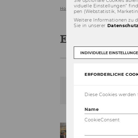
Sie op­tio­na­le Coo­kies ab­l
vi­du­el­le Ein­stel­lun­gen“ 
Home
Service
Galerie
2008
pen (Web­sta­tis­tik, Mar­ke­ti
Weitere Informationen zu 
Sie in unserer
Datenschutz
ECJ Conferen
INDIVIDUELLE EINSTELLUNG
ERFORDERLICHE COOK
Der Inhalt dieser Seite is
Diese Cookies werden f
Name
CookieConsent