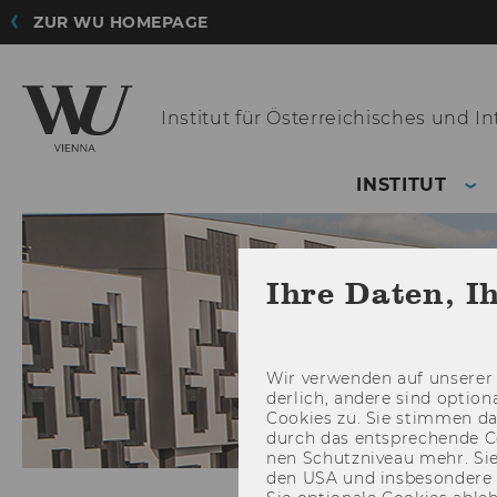
ZUR WU HOMEPAGE
Institut für Österreichisches
und Int
INSTITUT
Ihre Daten, I
Wir ver­wen­den auf un­se­rer 
der­lich, an­de­re sind op­tio
Coo­kies zu. Sie stim­men 
durch das ent­spre­chen­de C
nen Schutz­ni­veau mehr. Sie 
den USA und ins­be­son­de­r