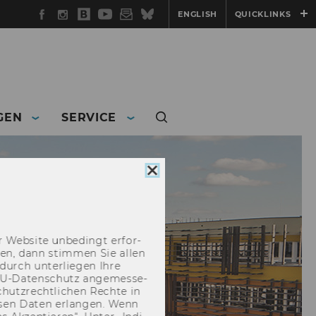
Facebook
Instagram
WU
YouTube
Newsletter
Bluesky
ENGLISH
QUICKLINKS
Blog
GEN
SERVICE
Cookie
Consent
schließen
 Web­site un­be­dingt er­for­
­cken, dann stim­men Sie allen
durch un­ter­lie­gen Ihre
EU-​Datenschutz an­ge­mes­se­
hutz­recht­li­chen Rech­te in
­sen Daten er­lan­gen. Wenn