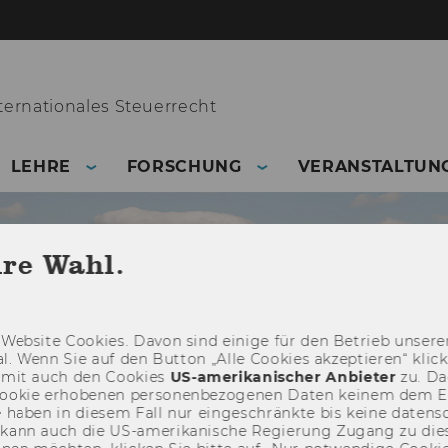
ernationales Steuerrecht
LEHRE
FORSCHUNG
VERANSTALTUN
hre Wahl.
Web­site Coo­kies. Davon sind ei­ni­ge für den Be­trieb un­se­rer
­nal. Wenn Sie auf den But­ton „Alle Coo­kies ak­zep­tie­ren“ kli
damit auch den Coo­kies
US-​amerikanischer An­bie­ter
zu. Da­
oo­kie er­ho­be­nen per­so­nen­be­zo­ge­nen Daten kei­nem dem 
haben in die­sem Fall nur ein­ge­schränk­te bis keine da­ten­sc
e kann auch die US-​amerikanische Re­gie­rung Zu­gang zu die