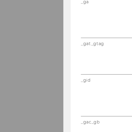
_ga
_gat_gtag
_gid
_gac_gb