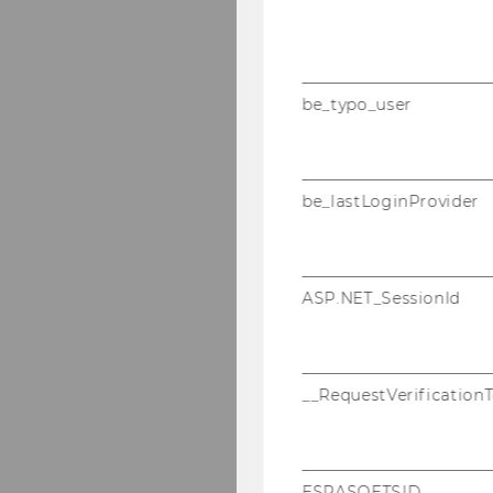
be_typo_user
be_lastLoginProvider
ASP.NET_SessionId
__RequestVerification
ESRASOFTSID