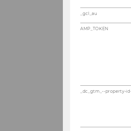
_gcl_au
AMP_TOKEN
_dc_gtm_--property-id