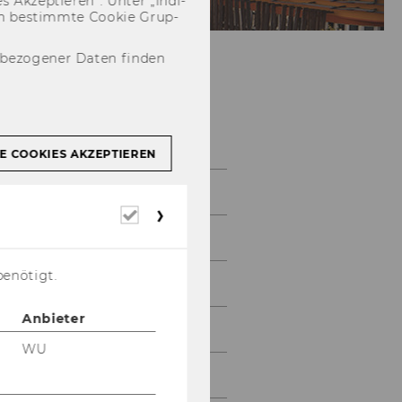
 Ak­zep­tie­ren“. Unter „In­di­
­nen be­stimm­te Coo­kie Grup­
nbezogener Daten finden
Galerie
E COOKIES AKZEPTIEREN
2026
Erforderliche
Cookies
2025
benötigt.
2024
Anbieter
2023
WU
2022