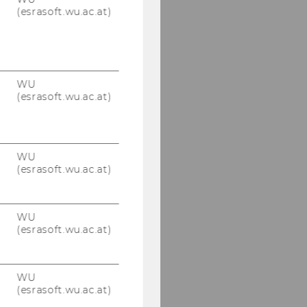
(esrasoft.wu.ac.at)
DBA-Verhandlungen
mit Brasilien 25.11.2008
PwC Seminar 24.11.2008
WU
(esrasoft.wu.ac.at)
3. SWI-Tagung
20.11.2008
Symposion
WU
Prof.Holoubek
(esrasoft.wu.ac.at)
Prof.Lang 21.-22.11.2008
IFA Anrechnungs- und
WU
Befreiungsmethode
(esrasoft.wu.ac.at)
13.11.2008
Klaus Vogel Lecture
24.10.2008
WU
(esrasoft.wu.ac.at)
CEE Podiumsdiskussion