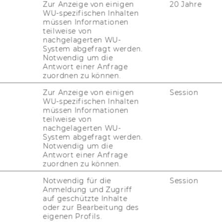
Zur Anzeige von einigen
20 Jahre
WU-spezifischen Inhalten
müssen Informationen
teilweise von
nachgelagerten WU-
System abgefragt werden.
Notwendig um die
Antwort einer Anfrage
zuordnen zu können.
ro­fes­so­rin am In­sti­tut für Pu­blic Ma­nage­ment
Zur Anzeige von einigen
Session
s­uni­ver­si­tät Wien. Sie be­schäf­tigt sich
WU-spezifischen Inhalten
müssen Informationen
d prak­ti­schen Im­pli­ka­tio­nen der di­gi­ta­len
teilweise von
s­be­son­de­re mit dem ethi­schen und ver­ant­
nachgelagerten WU-
I-​Technologien im öf­fent­li­chen Sek­tor aus­
System abgefragt werden.
Notwendig um die
ie sich der Frage, in­wie­fern dis­rup­ti­ve KI
Antwort einer Anfrage
n er­leich­tern und Ent­schei­dungs­fin­dungs­
zuordnen zu können.
 Dies kann bei­spiels­wei­se zu einer ver­bes­
Notwendig für die
Session
o­zia­le Ge­rech­tig­keit bei­tra­gen.
Anmeldung und Zugriff
auf geschützte Inhalte
war She­fa­li Vir­kar am De­part­ment für E-​
oder zur Bearbeitung des
r­wal­tung der Uni­ver­si­tät für Wei­ter­bil­
eigenen Profils.