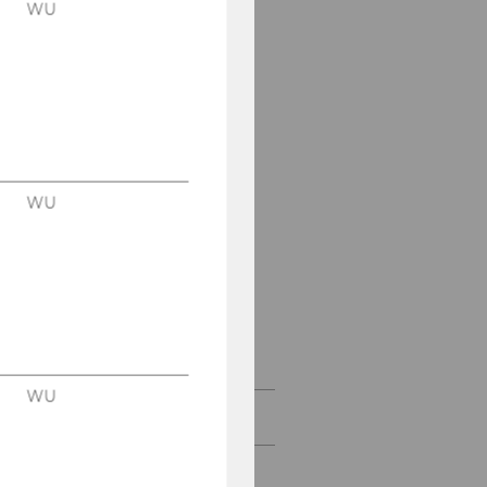
WU
Mag. Schifteh Dohr-
Hashemi, MIM (CEMS)
Kai Klein, MA
Dr. Monika Knassmüller
Dr. Selin Öner
WU
Dr. Ali Ozkes
Dr. Shefali Virkar
Flavia Wiedemann,
LL.M.
WU
Research
Teaching