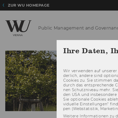
ZUR WU HOMEPAGE
Public
Management and Governan
INSTITUT
TEAM
Ihre Daten, I
Wir ver­wen­den auf un­se­rer 
der­lich, an­de­re sind op­tio
Coo­kies zu. Sie stim­men 
durch das ent­spre­chen­de C
nen Schutz­ni­veau mehr. Sie 
den USA und ins­be­son­de­r
Sie op­tio­na­le Coo­kies ab­l
vi­du­el­le Ein­stel­lun­gen“ 
pen (Web­sta­tis­tik, Mar­ke­ti
Weitere Informationen zu 