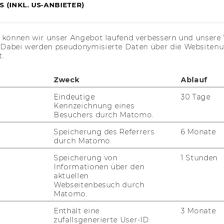
 (INKL. US-ANBIETER)
 Di­gi­tal Trans­for­ma­ti­on
no­va­tions
s können wir unser Angebot laufend verbessern und unsere 
. Dabei werden pseudonymisierte Daten über die Website
t.
Zweck
Ablauf
Eindeutige
30 Tage
Kennzeichnung eines
Besuchers durch Matomo.
Speicherung des Referrers
6 Monate
durch Matomo.
uTube
Newsletter
Bluesky
ACCREDITED B
Speicherung von
1 Stunden
EQUIS
AAC
Informationen über den
aktuellen
Webseitenbesuch durch
Matomo.
Enthält eine
3 Monate
G WEBSEITE
zufallsgenerierte User-ID.