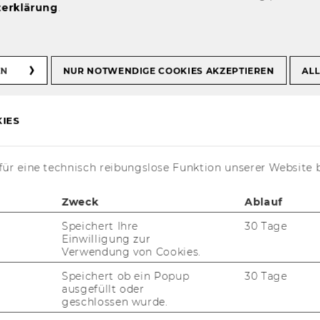
erklärung
.
EN
NUR NOTWENDIGE COOKIES AKZEPTIEREN
ALL
irkar
IES
ür eine technisch reibungslose Funktion unserer Website 
­bäu­de D2, Ein­gang E, 1. Stock, Raum 1.328
Zweck
Ablauf
3/1/31336 - 6860
Speichert Ihre
30 Tage
e­fa­li.vir­kar@wu.ac.at
Einwilligung zur
Verwendung von Cookies.
Speichert ob ein Popup
30 Tage
ausgefüllt oder
geschlossen wurde.