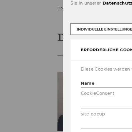
Sie in unserer
Datenschutz
Home
Team
Dr. Shefali Virkar
INDIVIDUELLE EINSTELLUNG
Dr. Shefali V
ERFORDERLICHE COOK
Diese Cookies werden f
Ge
Name
+4
CookieConsent
sh
site-popup