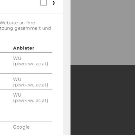
Webstatistik
Cookies
(inkl.
US-
Website an Ihre
Anbieter)
nutzung gesammelt und
Anbieter
WU
(piwik.wu.ac.at)
WU
(piwik.wu.ac.at)
Y:
WU
SB
AMBA
(piwik.wu.ac.at)
Google