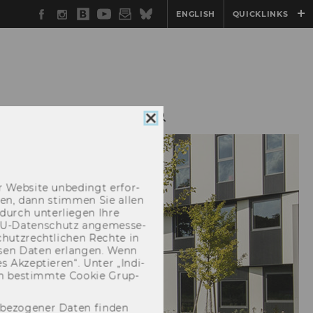
Facebook
Instagram
WU
YouTube
Newsletter
Bluesky
ENGLISH
QUICKLINKS
Blog
EACH
KONTAKT
Cookie
Consent
schließen
 Web­site un­be­dingt er­for­
­cken, dann stim­men Sie allen
durch un­ter­lie­gen Ihre
EU-​Datenschutz an­ge­mes­se­
hutz­recht­li­chen Rech­te in
­sen Daten er­lan­gen. Wenn
 Ak­zep­tie­ren“. Unter „In­di­
­nen be­stimm­te Coo­kie Grup­
nbezogener Daten finden