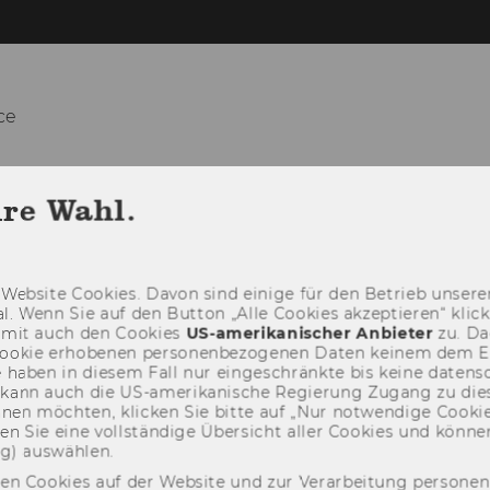
ce
RESEARCH
TEACHING
PMG OUTR
hre Wahl.
Web­site Coo­kies. Davon sind ei­ni­ge für den Be­trieb un­se­rer
­nal. Wenn Sie auf den But­ton „Alle Coo­kies ak­zep­tie­ren“ kli
damit auch den Coo­kies
US-​amerikanischer An­bie­ter
zu. Da­
oo­kie er­ho­be­nen per­so­nen­be­zo­ge­nen Daten kei­nem dem 
haben in die­sem Fall nur ein­ge­schränk­te bis keine da­ten­sc
e kann auch die US-​amerikanische Re­gie­rung Zu­gang zu die
eh­nen möch­ten, kli­cken Sie bitte auf „Nur not­wen­di­ge Coo­kies
fin­den Sie eine voll­stän­di­ge Über­sicht aller Coo­kies und kön
ng) aus­wäh­len.
den Cookies auf der Website und zur Verarbeitung persone