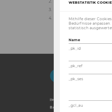
2. Pu­blic Sec­tor In­no­va­ti­on
WEBSTATISTIK COOKIES
3. Human Cent­ric Ap­proa­ches to
4. Sus­tai­na­bi­li­ty of Di­gi­tal In­
Mithilfe dieser Cookie
Bedürfnisse anpassen
statistisch ausgewerte
Name
_pk_id
_pk_ref
Facebook
Instagram
Blog
Yo
_pk_ses
IMPRESSUM
_gcl_au
BARRIEREFREIHEITSERKLÄRUN