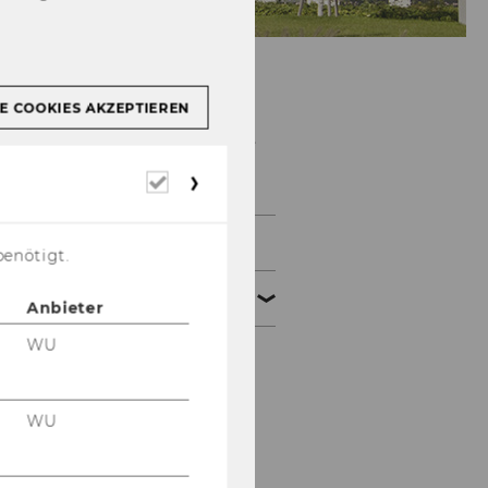
E COOKIES AKZEPTIEREN
Public Management
and Governance
Erforderliche
Cookies
Institut
benötigt.
Team
Anbieter
WU
Univ.-Prof. Dr. Jurgen
Willems
WU
Univ.Doz. Dr. Lisa
Hohensinn