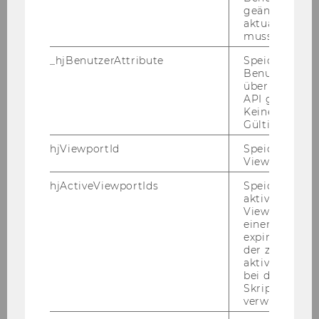
5.-9.7.2009
geändert hat
aktualisiert 
Rust Konferenz 2.7.-5.7.2009
muss.
_hjBenutzerAttribute
Speichert
Semesterclosing 22.06.2009
Benutzerattri
über die Hotja
Maisymposium 22.-23.05.2009
API gesendet
Keine explizit
Gültigkeitsda
EUCOTAX 2009
hjViewportId
Speichert Ben
OECD Delegation 27.5.2009
Viewport-Deta
hjActiveViewportIds
Speichert die
DBA-Verhandlungen 25.-26.5.2009
aktiven Benut
Viewports. Sp
KPMG Workshop 18.5.2009
einen
expirationTi
der zur Valid
Wolfgang Gassner Gedächtnis-Vorlesung
aktiver Ansic
15.5.2009
bei der
Skriptinitiali
China-Konferenz 17.-21.3.2009
verwendet wir