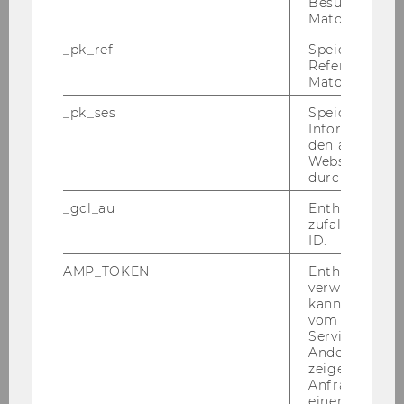
Besuchers du
Matomo.
_pk_ref
Speicherung 
Referrers dur
Matomo.
_pk_ses
Speicherung 
Informatione
den aktuellen
Webseitenbe
durch Matom
_gcl_au
Enthält eine
zufallsgenerie
ID.
AMP_TOKEN
Enthält ein To
verwendet we
kann, um eine
vom AMP-Clie
Service abzur
Andere mögli
zeigen Opt-ou
Anfrage im G
einen Fehler 