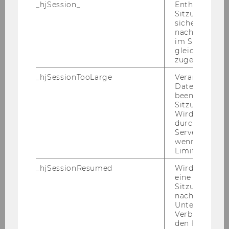
_hjSession_
Enthält die ak
Defensio von Mag. Michael Schilcher am 12.
Sitzungsdaten.
Mai 2009
sicher, dass
nachfolgende
im Sitzungsfe
Steuerrechtstag am 9. Mai 2009
gleichen Sitz
zugeordnet w
Podiumsdiskussion der Anwälte 04.05.2009
_hjSessionTooLarge
Veranlasst Hot
Datenerfassu
Tax Lunch Talks 29.04.2009
beenden, wen
Sitzung zu vie
PwC Seminar 27.04.2009
Wird automat
durch ein Sig
VAT Konferenz von 26. bis 28. März 2009
Servers best
wenn die Sitz
Limit überschr
PwC-Seminar am 23.03.2009
_hjSessionResumed
Wird gesetzt,
KPMG Workshop am 16. März 2009
eine
Sitzung/Aufz
nach einer
Semesteropening am 11. März 2009
Unterbrechun
(Sommersemester 2009)
Verbindung w
den Hotjar-Se