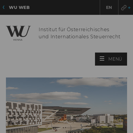
WU WEB
EN
Institut für Österreichisches
und Internationales Steuerrecht
HAU
MENÜ
ÖFF