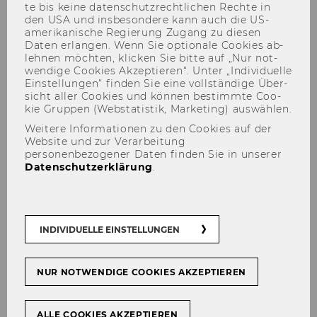
te bis keine da­ten­schutz­recht­li­chen Rech­te in
den USA und ins­be­son­de­re kann auch die US-​
amerikanische Re­gie­rung Zu­gang zu die­sen
Daten er­lan­gen. Wenn Sie op­tio­na­le Coo­kies ab­
leh­nen möch­ten, kli­cken Sie bitte auf „Nur not­
wen­di­ge Coo­kies Ak­zep­tie­ren“. Unter „In­di­vi­du­el­le
Ein­stel­lun­gen“ fin­den Sie eine voll­stän­di­ge Über­
sicht aller Coo­kies und kön­nen be­stimm­te Coo­
kie Grup­pen (Web­sta­tis­tik, Mar­ke­ting) aus­wäh­len.
Weitere Informationen zu den Cookies auf der
Website und zur Verarbeitung
personenbezogener Daten finden Sie in unserer
Datenschutzerklärung
.
INDIVIDUELLE EINSTELLUNGEN
NUR NOTWENDIGE COOKIES AKZEPTIEREN
ALLE COOKIES AKZEPTIEREN