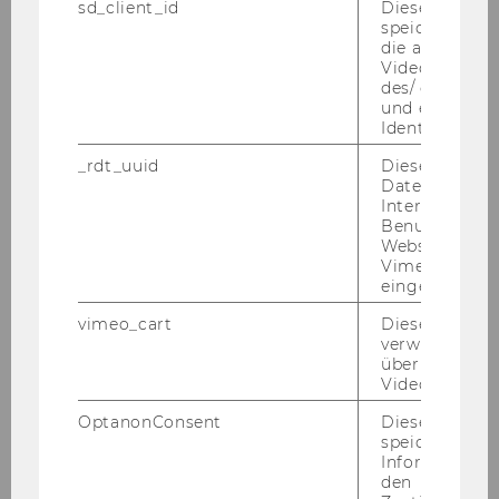
sd_client_id
Dieses Cooki
speichert Dat
die aktuellen
Videoeinstell
des/ der Benu
und einen per
Identifikatio
_rdt_uuid
Dieses Cooki
Daten über di
Interaktionen
Benutzer*inne
Websites, auf
Vimeo-Video
Galerie
eingebettet is
vimeo_cart
Dieses Cookie
verwendet, u
überprüfen, wi
2026
Video abgespi
OptanonConsent
Dieses Cooki
2025
speichert
Informatione
2024
den