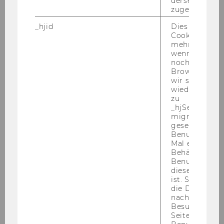
derselben Ben
zugeordnet w
2014
_hjid
Dies ist ein al
Cookie, das wi
mehr setzen, 
2013
wenn ein Benu
noch in sein
Browser hat,
2012
wir seinen We
wiederverwen
zu
2011
_hjSessionUser
migrieren. Wi
2010
gesetzt, wenn
Benutzer zum
Mal eine Seite
2009
Behält die Hot
Benutzer-ID be
diese Seite e
ist. Stellt sic
Defensio von MMMag. Franz Koppensteiner,
die Daten von
LL.M. 16.12.2009
nachfolgende
Besuchen der
PwC-Seminar 14.12.2009
Seite derselb