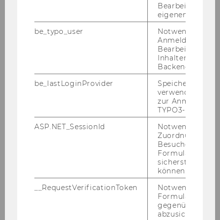
Bearbeitung des
eigenen Profils.
be_typo_user
Notwendig für d
Anmeldung und
Bearbeitung von
Inhalten im TYP
Backend.
be_lastLoginProvider
Speichert die zul
verwendete Met
zur Anmeldung f
TYPO3-Backend.
ASP.NET_SessionId
Notwendig, um 
Zuordnung von
Besucher zu
Formulareingab
sicherstellen zu
können.
__RequestVerificationToken
Notwendig, um 
Formulareingab
gegenüber Angri
abzusichern.