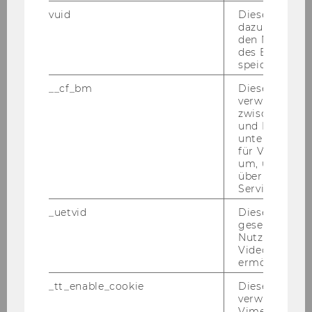
vuid
Dieser Cookie
dazu eingeset
den Nutzungs
des Benutzers
speichern.
__cf_bm
Dieses Cookie
verwendet, u
zwischen Men
und Bots zu
unterscheiden.
für Vimeo no
um, um gülti
über die Nutz
Service zu s
_uetvid
Dieses Cookie
gesetzt, um d
Nutzung des 
Videoplayers 
ermöglichen
_tt_enable_cookie
Dieses Cookie
verwendet, u
Vimeo-