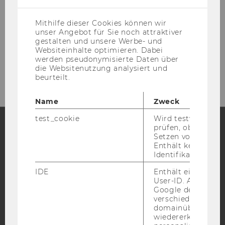
(inkl.
US-
Anbieter)
Mithilfe dieser Cookies können wir
unser Angebot für Sie noch attraktiver
gestalten und unsere Werbe- und
Websiteinhalte optimieren. Dabei
Please click here to subscribe to
werden pseudonymisierte Daten über
our newsletter!
die Websitenutzung analysiert und
beurteilt.
Name
Zweck
test_cookie
Wird testweise ge
prüfen, ob der Br
Setzen von Cookies
Facebook
Instagram
Blog
Enthält keine
Identifikationsme
IDE
Enthält eine zufal
User-ID. Anhand d
YouTube
Newsletter
Bluesky
Google den User ü
verschiedene Webs
domainübergreife
wiedererkennen u