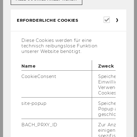
Erforderl
ERFORDERLICHE COOKIES
Cookies
Diese Cookies werden für eine
technisch reibungslose Funktion
unserer Website benötigt.
Name
Zweck
CookieConsent
Speichert Ihre
Einwilligung zur
Verwendung vo
Cookies.
site-popup
Speichert ob ein
Popup ausgefüll
geschlossen wur
BACH_PRXY_ID
Zur Anzeige von
einigen WU-
spezifischen Inh