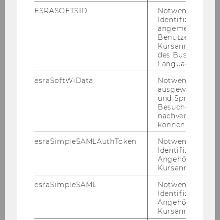
ESRASOFTSID
Notwendig zur
Identifizierung 
angemeldeten
Benutzers im
Kursanmeldung
des Business
Language Center
esraSoftWiData
Notwendig um
ausgewählte Sp
und Sprachkurse
Besuchers
nachverfolgen z
können.
esraSimpleSAMLAuthToken
Notwendig zur
Identifizierung 
Angehörige/r für
Kursanmeldung.
esraSimpleSAML
Notwendig zur
Identifizierung 
Angehörige/r für
Kursanmeldung.