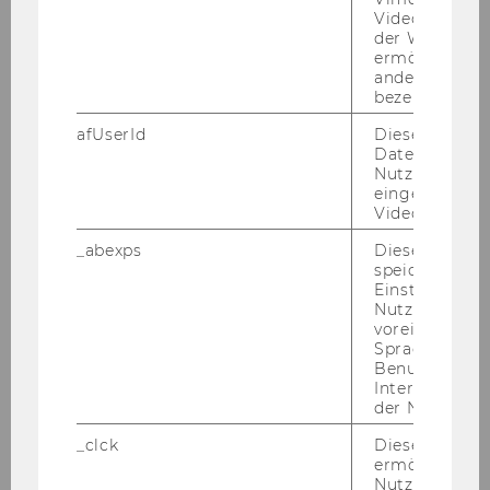
Videoeinbett
der WU-Websi
ermöglichen 
andere nicht 
bezeichnete 
afUserId
Dieses Cooki
Daten von
Nutzer*innen,
eingebettete
Videos intera
_abexps
Dieses Cooki
speichert get
Einstellungen
Nutzer*in, zB.
voreingestell
Sprache, Regi
Benutzernam
Interaktionsd
der Nutzer*in
_clck
Dieses Cooki
ermöglicht di
Nutzung des