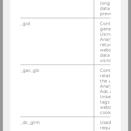
long as it is s
data transfers
prevented.
_gid
Contains a r
generated use
Using this ID
Analytics can
returning use
website and 
data from pre
visits.
_gac_gb
Contains cam
related infor
the user. If G
Analytics and
Ads accounts 
linked, the co
tags on the G
website read 
cookie.
_dc_gtm
Used to throt
request rate.