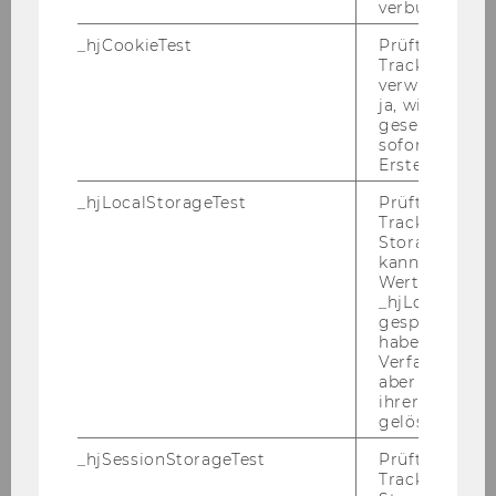
Präsentation KStG Kommentar 2009
verbunden wir
_hjCookieTest
Prüft, ob der 
EATLP Seminar 13.-16.2.2009
Tracking Cod
verwenden ka
Tax Lunch Talks 18.2.2009
ja, wird ein W
gesetzt. Wird 
sofort nach s
PwC-Seminar am 26.1.2009
Erstellung ge
BDO Semesterclosing 21.01.2009
_hjLocalStorageTest
Prüft, ob der 
Tracking Code
Storage verw
Vortrag Prof. Ruth Mason 12./13. 1. 2009
kann. Wenn ja
Wert 1 gesetzt
BFH Moot Court 2009
_hjLocalStora
gespeicherte
haben keine
Verfallszeit, 
2008
aber fast sofo
ihrer Erstellu
gelöscht.
2007
_hjSessionStorageTest
Prüft, ob der 
Tracking Cod
2006