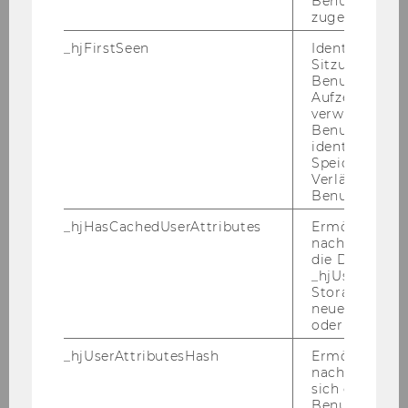
Benutzer-ID
zugeordnet w
Tax Lunch Talks 9.12.2009
_hjFirstSeen
Identifiziert d
IFA Bankgeheimnis 23.11.2009
Sitzung eines
Benutzers. Wi
Aufzeichnungs
Inaugural Lecture Prof. Storck Prof. Wiman
verwendet, u
and ECJ Conference 12.-14.11.2009
Benutzersitz
identifizieren.
LL.M. Alumni Reunion 2009
Speicherdaue
Verlängert sic
Benutzeraktivi
Semesteropening WS200910 am 15.10.2009
_hjHasCachedUserAttributes
Ermöglicht e
Vortrag Prof. Lang in Santiago/Chile,
nachzuvollzie
28.9.2009
die Daten in
_hjUserAttrib
Storage auf 
CEE Summer School 13.-17.7.2009
neuesten Stan
oder nicht.
Institutsexkursion nach Slowenien
26.-30.6.2009
_hjUserAttributesHash
Ermöglicht e
nachzuvollzie
sich ein
8th Taxlaw Summer Conference in Rust
Benutzerattri