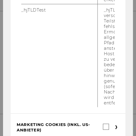
_hjTLDTest
_hjTLDTest-Co
verschiedene
Teilstrings, bi
fehlschlägt.
UNSERE SOCIAL MEDIA KANÄLE
Ermöglicht, 
allgemeinsten
Pfad zu ermitt
anstelle des
Hostnamens d
zu verwenden 
Instagram
LinkedIn
bedeutet, das
über Subdom
hinweg geme
genutzt werd
(sofern zutref
Nach dieser 
wird das Cook
entfernt.
MARKETING COOKIES (INKL. US-
Marketin
ANBIETER)
Cookies