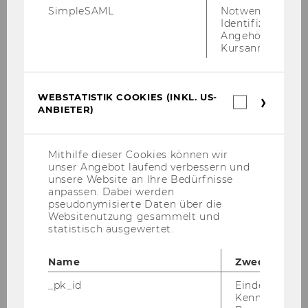
SimpleSAML
Notwendig zur
Identifizierung 
Angehörige/r für
Kursanmeldung.
WEBSTATISTIK COOKIES (INKL. US-
Webstatis
ANBIETER)
Cookies
(inkl.
US-
Anbieter)
Mithilfe dieser Cookies können wir
unser Angebot laufend verbessern und
unsere Website an Ihre Bedürfnisse
anpassen. Dabei werden
pseudonymisierte Daten über die
Websitenutzung gesammelt und
statistisch ausgewertet.
Name
Zweck
_pk_id
Eindeutige
Kennzeichnun