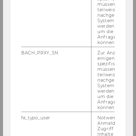
müssen Informa
teilweise von
nachgelagerten
System abgefra
werden. Notwen
um die Antwort 
Anfrage zuordne
können.
BACH_PRXY_SN
Zur Anzeige von
einigen WU-
spezifischen Inh
müssen Informa
teilweise von
nachgelagerten
System abgefra
werden. Notwen
um die Antwort 
Anfrage zuordne
können.
fe_typo_user
Notwendig für d
Anmeldung und
Zugriff auf gesc
Inhalte oder zur