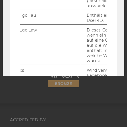
personalisierte W
ausspielen.
IMPRESSUM
_gcl_au
Enthält eine zufal
BARRIEREFREIHEITSERKLÄRUNG WEBSEITE
User-ID.
DATENSCHUTZERKLÄRUNG
_gcl_aw
Dieses Cookie wird
wenn ein User über
DATENSCHUTZERKLÄRUNG SOCIAL MEDIA
auf eine Google W
DATENSCHUTZERKLÄRUNG
auf die Website ge
enthält Informatio
STUDIENBEWERBER*INNEN UND STUDIERENDE
welche Werbeanzei
COOKIE EINSTELLUNGEN
wurde.
xs
Wird verwendet, u
Barrierefreiheitserklärung
Facebook-Sitzung
Webseite
aufrechtzuerhalten
funktioniert in Ve
dem c_user-Cookie
Identität des Users
Facebook zu authen
fr
Wird verwendet, 
Werbeanzeigen aus
ACCREDITED BY:
ihre Relevanz zu 
verbessern.