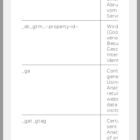
Abrufen einer
vom AMP Clie
Service an.
_dc_gtm_--property-id--
Wird von Dou
(Google Tag 
verwendet, u
Besucher nach
Geschlecht o
Interessen zu
identifizieren.
_ga
Contains a r
generated use
Using this ID
Analytics can
returning use
website and 
data from pre
visits.
_gat_gtag
Certain data i
sent to Googl
Analytics a 
of once per m