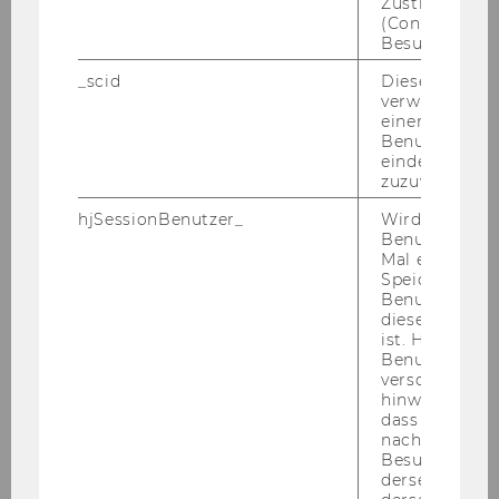
Zustimmungs
(Consent) ein
2023
Besuchers.
_scid
Dieses Cookie
2022
verwendet, u
einem/einer
Benutzer*in e
2021
eindeutige ID
zuzuweisen
2020
hjSessionBenutzer_
Wird gesetzt,
Benutzer zum
Mal eine Seite
2019
Speichert die 
Benutzer-ID, d
diese Seite e
2018
ist. Hotjar ver
Benutzer nich
2017
verschiedene
hinweg.Stellt 
dass Daten v
2016
nachfolgende
Besuchen auf
derselben We
2015