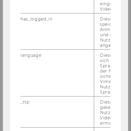
eingebettete
Video Players
has_logged_in
Dieses Cooki
speichert
Anmeldeinfo
und ob sich de
Nutzer*in jem
angemeldet h
language
Dieses Cooki
sich die
Spracheinstel
der Nutzer*in
sichergestellt
Vimeo in der
Nutzer ausge
Sprache ersch
_ttp
Dieser Cookie
gesetzt, um d
Nutzung des 
Videoplayers 
ermöglichen