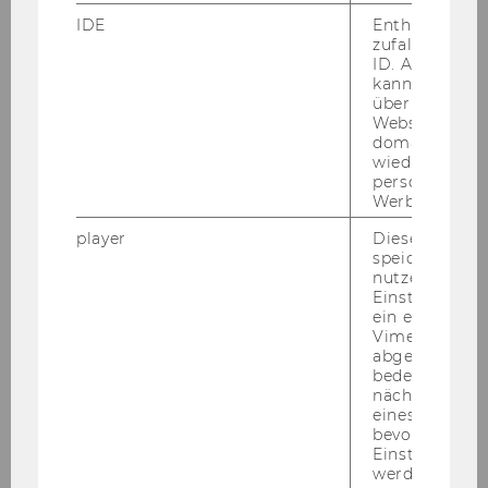
IDE
Enthält eine
zufallsgenerie
ID. Anhand di
kann Google 
über verschie
Websites
domainübergr
wiedererkenn
personalisiert
Werbung auss
player
Dieses Cooki
speichert
nutzerspezifi
Einstellungen
ein eingebett
Vimeo-Video
abgespielt wi
bedeutet, das
nächsten Ans
eines Vimeo-V
bevorzugten
Einstellungen
werden.