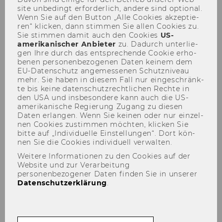
site un­be­dingt er­for­der­lich, an­de­re sind op­tio­nal.
Wenn Sie auf den But­ton „Alle Coo­kies ak­zep­tie­
ren“ kli­cken, dann stim­men Sie allen Coo­kies zu.
Sie stim­men damit auch den Coo­kies
US-​
amerikanischer An­bie­ter
zu. Da­durch un­ter­lie­
gen Ihre durch das ent­spre­chen­de Coo­kie er­ho­
be­nen per­so­nen­be­zo­ge­nen Daten kei­nem dem
Defensio von MMMag. Franz
EU-​Datenschutz an­ge­mes­se­nen Schutz­ni­veau
mehr. Sie haben in die­sem Fall nur ein­ge­schränk­
Koppensteiner, LL.M.
te bis keine da­ten­schutz­recht­li­chen Rech­te in
den USA und ins­be­son­de­re kann auch die US-​
16.12.2009
amerikanische Re­gie­rung Zu­gang zu die­sen
Daten er­lan­gen. Wenn Sie kei­nen oder nur ein­zel­
nen Coo­kies zu­stim­men möch­ten, kli­cken Sie
bitte auf „In­di­vi­du­el­le Ein­stel­lun­gen“. Dort kön­
nen Sie die Coo­kies in­di­vi­du­ell ver­wal­ten.
Weitere Informationen zu den Cookies auf der
Website und zur Verarbeitung
personenbezogener Daten finden Sie in unserer
Datenschutzerklärung
.