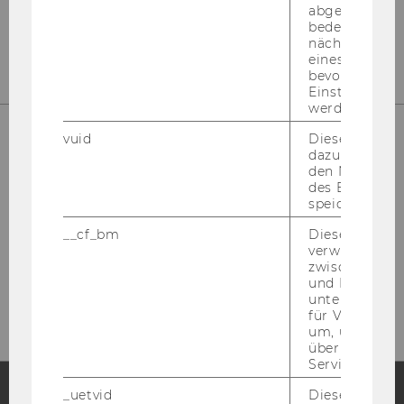
abgespielt wi
bedeutet, das
nächsten Ans
eines Vimeo-V
bevorzugten
Einstellungen
werden.
vuid
Dieser Cookie
dazu eingeset
den Nutzungs
des Benutzers
speichern.
__cf_bm
Dieses Cookie
verwendet, u
Bitte klicken Sie hier um sich für
zwischen Men
und Bots zu
den Newsletter anzumelden!
unterscheiden.
für Vimeo no
um, um gülti
über die Nutz
Service zu s
_uetvid
Dieses Cookie