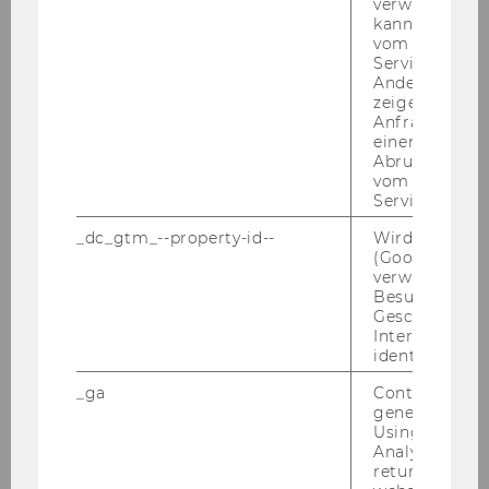
verwendet we
PwC-Seminar am 23.03.2009
kann, um eine
vom AMP-Clie
KPMG Workshop am 16. März 2009
Service abzur
Andere mögli
zeigen Opt-ou
Semesteropening am 11. März 2009
Anfrage im G
(Sommersemester 2009)
einen Fehler 
Abrufen einer
Präsentation KStG Kommentar 2009
vom AMP Clie
Service an.
EATLP Seminar 13.-16.2.2009
_dc_gtm_--property-id--
Wird von Dou
(Google Tag 
Tax Lunch Talks 18.2.2009
verwendet, u
Besucher nach
Geschlecht o
PwC-Seminar am 26.1.2009
Interessen zu
identifizieren.
BDO Semesterclosing 21.01.2009
_ga
Contains a r
generated use
Vortrag Prof. Ruth Mason 12./13. 1. 2009
Using this ID
Analytics can
BFH Moot Court 2009
returning use