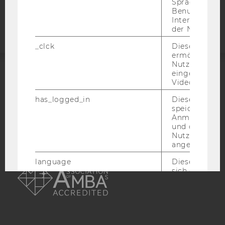
Sprache, Regi
Benutzernam
Webseite
Interaktionsd
der Nutzer*in
_clck
Dieses Cooki
ermöglicht di
Nutzung des
eingebettete
ACCREDITED BY:
Video Players
has_logged_in
Dieses Cooki
EQUIS
AACSB
speichert
Anmeldeinfo
und ob sich de
Nutzer*in jem
angemeldet h
AMBA
language
Dieses Cooki
sich die
Spracheinstel
der Nutzer*in
sichergestellt
Vimeo in der
Nutzer ausge
Sprache ersch