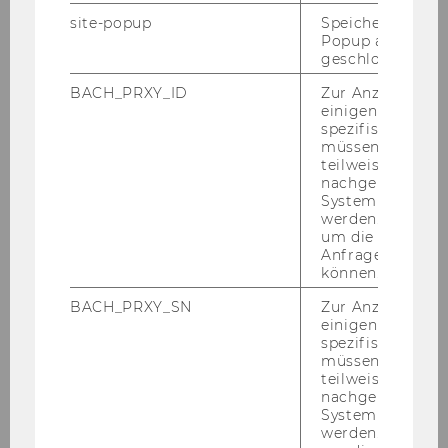
site-popup
Speichert ob ein
2026
Popup ausgefüll
geschlossen wur
2025
BACH_PRXY_ID
Zur Anzeige von
einigen WU-
spezifischen Inh
2024
müssen Informa
teilweise von
nachgelagerten
2023
System abgefra
werden. Notwen
um die Antwort 
2022
Anfrage zuordne
können.
2021
BACH_PRXY_SN
Zur Anzeige von
einigen WU-
spezifischen Inh
2020
müssen Informa
teilweise von
2019
nachgelagerten
System abgefra
werden. Notwen
2018