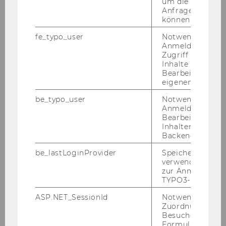
um die Antwort 
Anfrage zuordne
können.
2017
fe_typo_user
Notwendig für d
Anmeldung und
2016
Zugriff auf gesc
Inhalte oder zur
Bearbeitung des
2015
eigenen Profils.
be_typo_user
Notwendig für d
2014
Anmeldung und
Bearbeitung von
Inhalten im TYP
2013
Backend.
be_lastLoginProvider
Speichert die zul
2012
verwendete Met
zur Anmeldung f
2011
TYPO3-Backend.
ASP.NET_SessionId
Notwendig, um 
2010
Zuordnung von
Besucher zu
Formulareingab