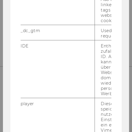
linked, the co
tags on the G
Departmentgebäude D3, 2. Stock
website read 
Welthandelsplatz 1
cookie.
1020
Wien
_dc_gtm
Used to throt
Tel:
+43-1-31336-4890
request rate.
E-Mail:
officetaxlaw@wu.ac.at
IDE
Enthält eine
zufallsgenerie
ID. Anhand di
kann Google 
über verschie
Websites
domainübergr
wiedererkenn
UNSERE SOCIAL MEDIA KANÄLE
personalisiert
Werbung auss
player
Dieses Cooki
speichert
nutzerspezifi
Instagram
LinkedIn
Einstellungen
ein eingebett
Vimeo-Video