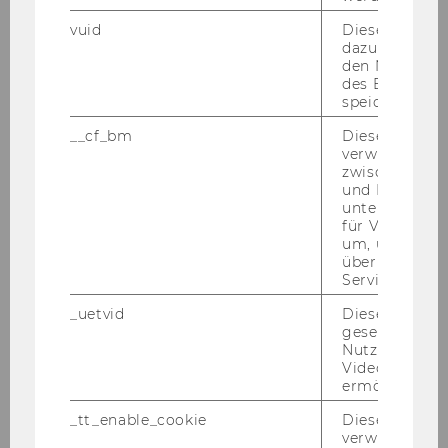
vuid
Dieser Cookie
dazu eingeset
den Nutzungs
des Benutzers
speichern.
__cf_bm
Dieses Cookie
verwendet, u
zwischen Men
und Bots zu
unterscheiden.
für Vimeo no
um, um gülti
über die Nutz
Service zu s
_uetvid
Dieses Cookie
gesetzt, um d
Nutzung des 
Videoplayers 
ermöglichen
_tt_enable_cookie
Dieses Cookie
verwendet, u