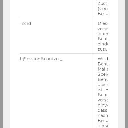
Zustimmungs
(Consent) ein
2025
Besuchers.
_scid
Dieses Cookie
2024
verwendet, u
einem/einer
Benutzer*in e
2023
eindeutige ID
zuzuweisen
2022
hjSessionBenutzer_
Wird gesetzt,
Benutzer zum
Mal eine Seite
2021
Speichert die 
Benutzer-ID, d
diese Seite e
2020
ist. Hotjar ver
Benutzer nich
2019
verschiedene
hinweg.Stellt 
dass Daten v
2018
nachfolgende
Besuchen auf
derselben We