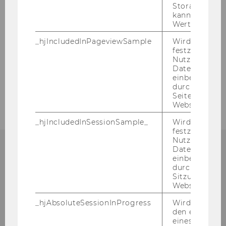
Storage verw
Prof. Lang bei der Jahrstagung der
kann. Wenn ja
Australasian Tax Teachers Association in
Wert von 1 ges
Brisbane vom 22. - 24. 1. 2007
_hjIncludedInPageviewSample
Wird gesetzt
festzustellen,
2006
Nutzer in die
Datenstichpr
einbezogen wi
2005
durch das
Seitenaufrufli
Website defini
_hjIncludedInSessionSample_
Wird gesetzt
festzustellen,
Nutzer in die
Datenstichpr
einbezogen wi
durch das täg
Institute for Austrian and
Sitzungslimit 
Website defini
International Tax Law
_hjAbsoluteSessionInProgress
Wird verwend
den ersten Se
Departmentbuilding D3, 2nd Floor
eines Benutze