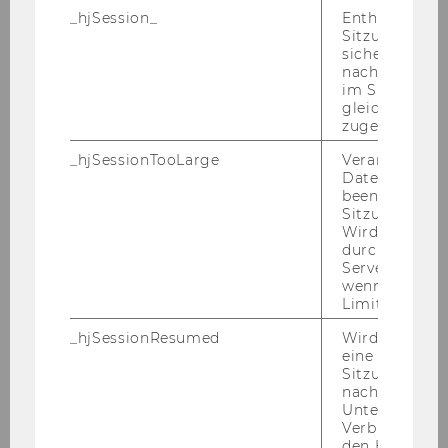
Institutsexkursion München, 28.06 -
_hjSession_
Enthält die ak
01.07.2007
Sitzungsdaten.
sicher, dass
Prof. Pistone lecturing at University of Sao
nachfolgende
im Sitzungsfe
Paulo, 25 June 2007
gleichen Sitz
zugeordnet w
EATLP Annual Conference in Helsinki, June
7 - 9, 2007
_hjSessionTooLarge
Veranlasst Hot
Datenerfassu
beenden, wen
European-Asian Law Congress, May 17-18,
Sitzung zu vie
2007
Wird automat
durch ein Sig
Internationaler Steuerrechtstag, Berlin
Servers best
15./16.Mai 2007
wenn die Sitz
Limit überschr
Wolfgang Gassner-Gedächtnisvorlesung
_hjSessionResumed
Wird gesetzt,
am 2. Mai 2007
eine
Sitzung/Aufz
Gastvorlesung Prof. Lang an der NYU 2007
nach einer
Unterbrechun
Verbindung w
Karriere-Event mit Leitner+Leitner, März
den Hotjar-Se