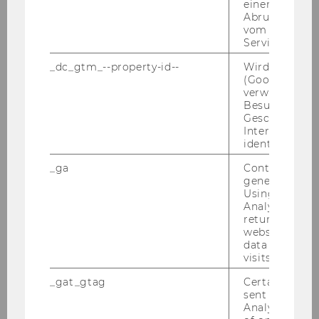
einen Fehler 
Abrufen einer
vom AMP Clie
Service an.
_dc_gtm_--property-id--
Wird von Dou
(Google Tag 
verwendet, u
Besucher nach
Geschlecht o
Interessen zu
identifizieren.
_ga
Contains a r
generated use
Using this ID
Analytics can
returning use
website and 
data from pre
visits.
_gat_gtag
Certain data i
sent to Googl
Analytics a 