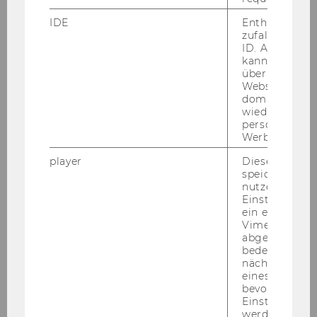
IDE
Enthält eine
zufallsgenerie
ID. Anhand di
kann Google 
über verschie
Websites
domainübergr
wiedererkenn
personalisiert
Werbung auss
player
Dieses Cooki
speichert
nutzerspezifi
Einstellungen
ein eingebett
Vimeo-Video
abgespielt wi
bedeutet, das
nächsten Ans
eines Vimeo-V
bevorzugten
Einstellungen
werden.