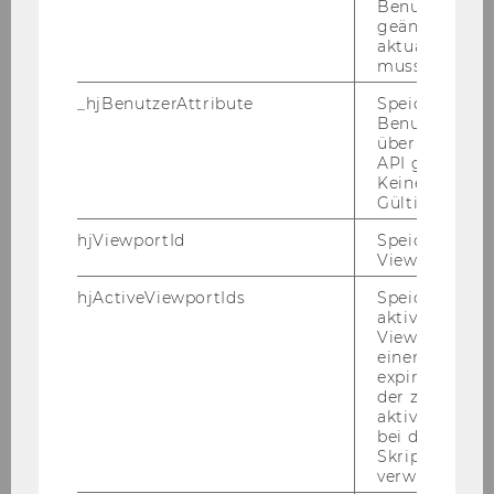
Benutzerattri
08.11.2007-10.11.2007
geändert hat
aktualisiert 
muss.
Novemberfest 5.11.2007
_hjBenutzerAttribute
Speichert
LL.M. Alumnitreff in Wien, 26. Oktober 2007
Benutzerattri
über die Hotja
API gesendet
Klaus Vogel Lecture 25.10.2007
Keine explizit
Gültigkeitsda
PWC Seminar 22.10.2007
hjViewportId
Speichert Ben
Viewport-Deta
Semesteropening WS 2007/08
hjActiveViewportIds
Speichert die
EU-Taxes Conference in Rust, July 5-7, 2007
aktiven Benut
Viewports. Sp
einen
Prof. Pistone at the Congress in
expirationTi
Yekaterinburg, Russia 2007
der zur Valid
aktiver Ansic
Wiener Symposion zum Internationalen
bei der
Steuerrecht, 22 Juni 2007
Skriptinitiali
verwendet wir