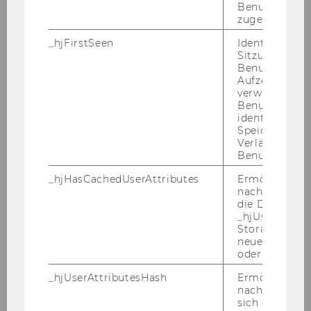
Benutzer-ID
2008
zugeordnet w
_hjFirstSeen
Identifiziert d
2007
Sitzung eines
Benutzers. Wi
Aufzeichnungs
BFH Moot Court
verwendet, u
Benutzersitz
identifizieren.
PWC Seminar 3.12.2007
Speicherdaue
Verlängert sic
Podiumsdiskussion "Die Praxis der
Benutzeraktivi
Steuerberatung - Karriereperspektiven in
einem dynamischen Umfeld", 28.
_hjHasCachedUserAttributes
Ermöglicht e
November 2007
nachzuvollzie
die Daten in
_hjUserAttrib
Symposion "Die Schaffung einer
Storage auf 
Verwaltungsgerichtsbarkeit erster Instanz"
neuesten Stan
16. und 17.11.2007
oder nicht.
_hjUserAttributesHash
Ermöglicht e
PWC-Seminar 12.11.2007
nachzuvollzie
sich ein
Source versus Residence Conference