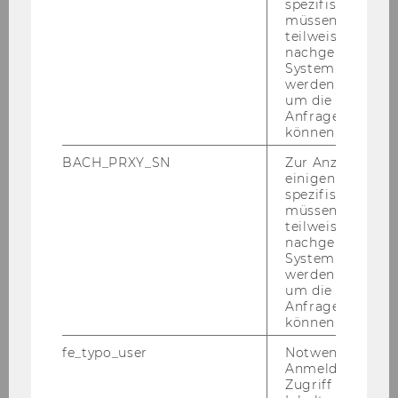
spezifischen Inh
müssen Informa
teilweise von
nachgelagerten
System abgefra
werden. Notwen
um die Antwort 
Anfrage zuordne
können.
BACH_PRXY_SN
Zur Anzeige von
einigen WU-
spezifischen Inh
müssen Informa
teilweise von
nachgelagerten
System abgefra
werden. Notwen
um die Antwort 
Anfrage zuordne
können.
fe_typo_user
Notwendig für d
Anmeldung und
Zugriff auf gesc