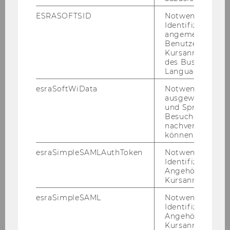
ESRASOFTSID
Notwendig zur
Identifizierung 
angemeldeten
Benutzers im
Kursanmeldung
des Business
Language Center
esraSoftWiData
Notwendig um
ausgewählte Sp
und Sprachkurse
Besuchers
nachverfolgen z
können.
esraSimpleSAMLAuthToken
Notwendig zur
Identifizierung 
Angehörige/r für
Kursanmeldung.
esraSimpleSAML
Notwendig zur
Identifizierung 
Angehörige/r für
Kursanmeldung.