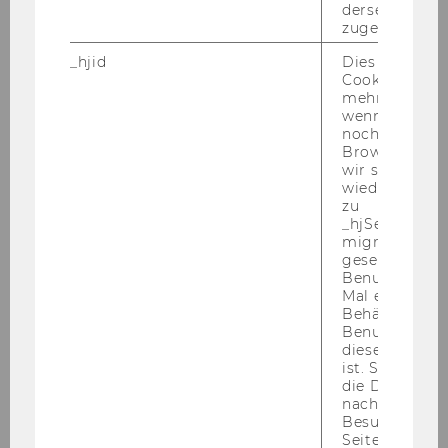
2017
derselben Ben
zugeordnet w
2016
_hjid
Dies ist ein al
Cookie, das wi
mehr setzen, 
2015
wenn ein Benu
noch in sein
Browser hat,
2014
wir seinen We
wiederverwen
2013
zu
_hjSessionUser
migrieren. Wi
2012
gesetzt, wenn
Benutzer zum
Mal eine Seite
2011
Behält die Hot
Benutzer-ID be
diese Seite e
2010
ist. Stellt sic
die Daten von
nachfolgende
2009
Besuchen der
Seite derselb