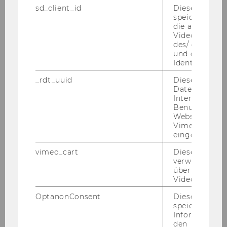
sd_client_id
Dieses Cooki
speichert Dat
die aktuellen
Videoeinstell
des/ der Benu
und einen per
Identifikatio
_rdt_uuid
Dieses Cooki
Daten über di
Interaktionen
Benutzer*inne
Websites, auf
Vimeo-Video
eingebettet is
vimeo_cart
Dieses Cookie
verwendet, u
überprüfen, wi
Video abgespi
Galerie
OptanonConsent
Dieses Cooki
speichert
Informatione
2026
den