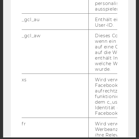
personalisierte W
ausspielen.
YouTube
Newsletter
Bluesky
_gcl_au
Enthält eine zufal
User-ID.
_gcl_aw
Dieses Cookie wird
wenn ein User über
auf eine Google W
IMPRESSUM
auf die Website ge
enthält Informatio
BARRIEREFREIHEITSERKLÄRUNG WEBSEITE
welche Werbeanzei
wurde.
DATENSCHUTZERKLÄRUNG
xs
Wird verwendet, u
DATENSCHUTZERKLÄRUNG SOCIAL MEDIA
Facebook-Sitzung
DATENSCHUTZERKLÄRUNG
aufrechtzuerhalten
STUDIENBEWERBER*INNEN UND STUDIERENDE
funktioniert in Ve
dem c_user-Cookie
COOKIE EINSTELLUNGEN
Identität des Users
Facebook zu authen
Barrierefreiheitserklärung
fr
Wird verwendet, 
Webseite
Werbeanzeigen aus
ihre Relevanz zu 