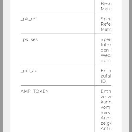
Besuchers du
Matomo.
_pk_ref
Speicherung 
Referrers dur
Matomo.
_pk_ses
Speicherung 
Informatione
den aktuellen
Webseitenbe
durch Matom
_gcl_au
Enthält eine
zufallsgenerie
ID.
AMP_TOKEN
Enthält ein To
verwendet we
kann, um eine
vom AMP-Clie
Service abzur
Andere mögli
zeigen Opt-ou
Anfrage im G