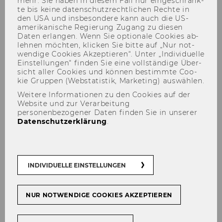
mehr. Sie haben in die­sem Fall nur ein­ge­schränk­
te bis keine da­ten­schutz­recht­li­chen Rech­te in
den USA und ins­be­son­de­re kann auch die US-​
amerikanische Re­gie­rung Zu­gang zu die­sen
Daten er­lan­gen. Wenn Sie op­tio­na­le Coo­kies ab­
leh­nen möch­ten, kli­cken Sie bitte auf „Nur not­
wen­di­ge Coo­kies Ak­zep­tie­ren“. Unter „In­di­vi­du­el­le
Ein­stel­lun­gen“ fin­den Sie eine voll­stän­di­ge Über­
sicht aller Coo­kies und kön­nen be­stimm­te Coo­
kie Grup­pen (Web­sta­tis­tik, Mar­ke­ting) aus­wäh­len.
Weitere Informationen zu den Cookies auf der
Website und zur Verarbeitung
personenbezogener Daten finden Sie in unserer
Datenschutzerklärung
.
INDIVIDUELLE EINSTELLUNGEN
NUR NOTWENDIGE COOKIES AKZEPTIEREN