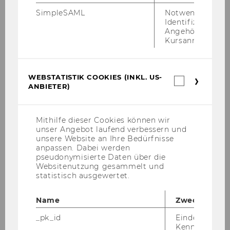
SimpleSAML
Notwendig zur
Identifizierung 
Angehörige/r für
Kursanmeldung.
WEBSTATISTIK COOKIES (INKL. US-
Webstatis
ANBIETER)
Cookies
(inkl.
US-
Anbieter)
Mithilfe dieser Cookies können wir
unser Angebot laufend verbessern und
unsere Website an Ihre Bedürfnisse
anpassen. Dabei werden
pseudonymisierte Daten über die
Websitenutzung gesammelt und
statistisch ausgewertet.
Name
Zweck
_pk_id
Eindeutige
Kennzeichnun