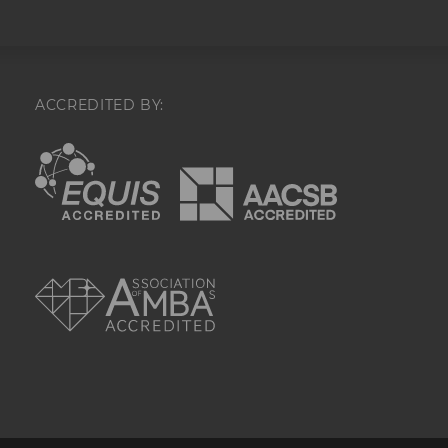
verbessern.
m_pixel_ratio
Performance-Cooki
Facebook mit Face
verwendet wird.
ACCREDITED BY:
wd
Wird für Analyse-
verwendet. Unter
werden technisch
EQUIS
AACSB
protokolliert (z.B.
Seitenverhältnis u
Abmessungen des 
damit facebook Ap
dargestellt werde
AMBA
dpr
Wird für Analyse-
verwendet. Unter
werden technisch
protokolliert (z.B.
Seitenverhältnis u
Abmessungen des 
damit facebook Ap
dargestellt werde
sb
Wird verwendet, 
Details und