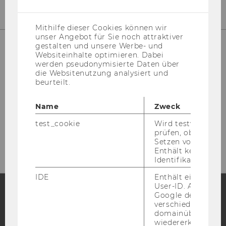
(inkl.
US-
Anbieter)
Mithilfe dieser Cookies können wir
unser Angebot für Sie noch attraktiver
gestalten und unsere Werbe- und
Websiteinhalte optimieren. Dabei
werden pseudonymisierte Daten über
die Websitenutzung analysiert und
beurteilt.
Name
Zweck
Please click here to subscribe to
test_cookie
Wird testweise ge
our newsletter!
prüfen, ob der Br
Setzen von Cookies
Enthält keine
Identifikationsme
IDE
Enthält eine zufal
User-ID. Anhand d
Google den User ü
verschiedene Webs
Facebook
Instagram
Blog
domainübergreife
wiedererkennen u