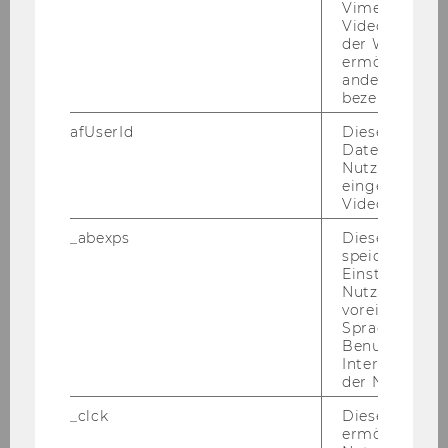
Vimeo-
Videoeinbett
der WU-Websi
ermöglichen 
andere nicht 
bezeichnete 
afUserId
Dieses Cooki
Daten von
Nutzer*innen,
eingebettete
Videos intera
_abexps
Dieses Cooki
speichert get
Einstellungen
Nutzer*in, zB.
voreingestell
Sprache, Regi
Benutzernam
Interaktionsd
der Nutzer*in
_clck
Dieses Cooki
ermöglicht di