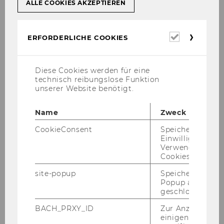
ALLE COOKIES AKZEPTIEREN
Erforderl
ERFORDERLICHE COOKIES
Cookies
Diese Cookies werden für eine
technisch reibungslose Funktion
unserer Website benötigt.
Name
Zweck
CookieConsent
Speichert Ihre
Einwilligung zur
Verwendung vo
Cookies.
site-popup
Speichert ob ein
Popup ausgefüll
geschlossen wur
BACH_PRXY_ID
Zur Anzeige von
einigen WU-