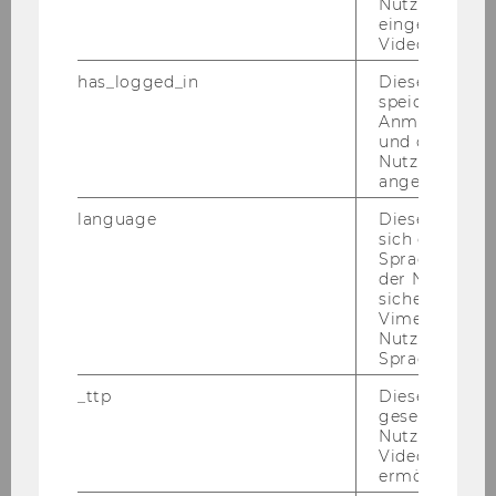
Nutzung des
eingebettete
Video Players
has_logged_in
Dieses Cooki
speichert
Anmeldeinfo
und ob sich de
Nutzer*in jem
angemeldet h
language
Dieses Cooki
sich die
Spracheinstel
der Nutzer*in
sichergestellt
Vimeo in der
Nutzer ausge
Sprache ersch
_ttp
Dieser Cookie
gesetzt, um d
Nutzung des 
Videoplayers 
ermöglichen