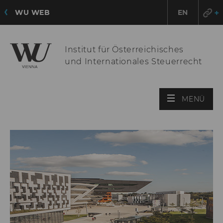
WU WEB
EN
Institut für Österreichisches
und Internationales Steuerrecht
HAU
MENÜ
ÖFF