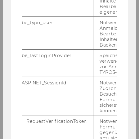
Inhalte oder zur
Bearbeitung des
eigenen Profils.
be_typo_user
Notwendig für d
Anmeldung und
Bearbeitung von
Inhalten im TYP
Backend.
be_lastLoginProvider
Speichert die zul
verwendete Met
zur Anmeldung f
TYPO3-Backend.
ASP.NET_SessionId
Notwendig, um 
Zuordnung von
Besucher zu
Formulareingab
sicherstellen zu
können.
__RequestVerificationToken
Notwendig, um 
Formulareingab
gegenüber Angri
abzusichern.