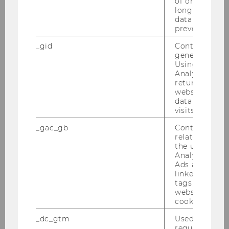
of once per m
long as it is s
data transfers
prevented.
_gid
Contains a r
generated use
Using this ID
Analytics can
returning use
website and 
data from pre
visits.
_gac_gb
Contains cam
related infor
the user. If G
Analytics and
Ads accounts 
linked, the co
tags on the G
website read 
cookie.
_dc_gtm
Used to throt
request rate.