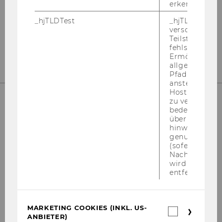
Welthandelsplatz 1
erkennen.
1020
Vienna
_hjTLDTest
_hjTLDTest-Co
Tel:
+43-1-31336-4890
verschiedene
Teilstrings, bi
E-Mail:
officetaxlaw@wu.ac.at
fehlschlägt.
Ermöglicht, 
allgemeinsten
Pfad zu ermitt
anstelle des
Hostnamens d
zu verwenden 
bedeutet, das
UNSERE SOCIAL MEDIA KANÄLE
über Subdom
hinweg geme
genutzt werd
(sofern zutref
Nach dieser 
wird das Cook
Instagram
LinkedIn
entfernt.
MARKETING COOKIES (INKL. US-
Marketin
ANBIETER)
Cookies