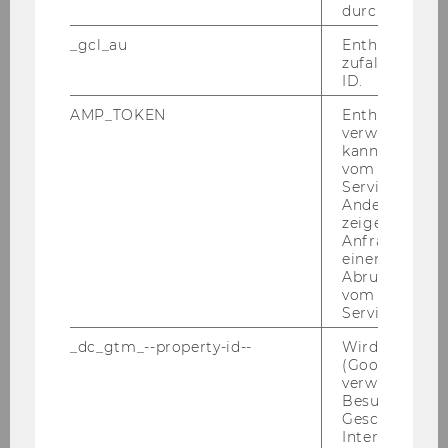
durch Matom
2020
_gcl_au
Enthält eine
zufallsgenerie
ID.
2019
AMP_TOKEN
Enthält ein To
verwendet we
2018
kann, um eine
vom AMP-Clie
Service abzur
2017
Andere mögli
zeigen Opt-ou
2016
Anfrage im G
einen Fehler 
Abrufen einer
2015
vom AMP Clie
Service an.
2014
_dc_gtm_--property-id--
Wird von Dou
(Google Tag 
verwendet, u
2013
Besucher nach
Geschlecht o
Interessen zu
2012