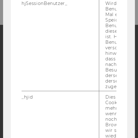
hjSessionBenutzer_
Wird gesetzt,
Benutzer zum
Mal eine Seite
Speichert die 
Benutzer-ID, d
diese Seite e
ist. Hotjar ver
Benutzer nich
Facebook
Instagram
Blog
verschiedene
hinweg.Stellt 
dass Daten v
nachfolgende
Besuchen auf
YouTube
Newsletter
Bluesky
derselben We
derselben Ben
zugeordnet w
_hjid
Dies ist ein al
Cookie, das wi
mehr setzen, 
IMPRESSUM
wenn ein Benu
BARRIEREFREIHEITSERKLÄRUNG WEBSEITE
noch in sein
Browser hat,
DATENSCHUTZERKLÄRUNG
wir seinen We
wiederverwen
DATENSCHUTZERKLÄRUNG SOCIAL MEDIA