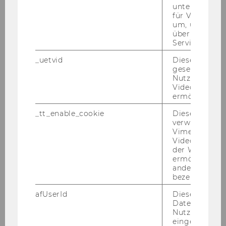
Internationaler Steuerrechtstag, Berlin
unterscheiden.
15./16.Mai 2007
für Vimeo no
um, um gülti
Wolfgang Gassner-Gedächtnisvorlesung
über die Nutz
am 2. Mai 2007
Service zu s
_uetvid
Dieses Cookie
Gastvorlesung Prof. Lang an der NYU 2007
gesetzt, um d
Nutzung des 
Karriere-Event mit Leitner+Leitner, März
Videoplayers 
ermöglichen
2007
_tt_enable_cookie
Dieses Cookie
Semesteropening SS 2007
verwendet, u
Vimeo-
Videoeinbett
WiRe-Heuriger März 2007
der WU-Websi
ermöglichen 
Moot Court 2007 in Leuven (Bel)
andere nicht 
bezeichnete 
BMF Regionalmanagement Ost, 8. März
afUserId
Dieses Cooki
2007
Daten von
Nutzer*innen,
EATLP Seminar "Tax Treaty Law", March 2-5,
eingebettete