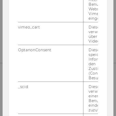
Benutzer*inne
Websites, auf
Vimeo-Video
Instagram
LinkedIn
eingebettet is
vimeo_cart
Dieses Cookie
verwendet, u
überprüfen, wi
Video abgespi
OptanonConsent
Dieses Cooki
speichert
Informatione
den
Zustimmungs
(Consent) ein
Besuchers.
_scid
Dieses Cookie
verwendet, u
einem/einer
Benutzer*in e
eindeutige ID
Please click here to subscribe to
zuzuweisen
our newsletter!