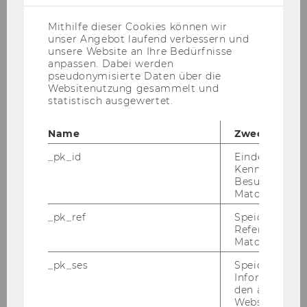
US-
Anbieter)
Mithilfe dieser Cookies können wir
unser Angebot laufend verbessern und
unsere Website an Ihre Bedürfnisse
anpassen. Dabei werden
Galerie
pseudonymisierte Daten über die
Websitenutzung gesammelt und
statistisch ausgewertet.
2026
Name
Zweck
2025
_pk_id
Eindeutige
Kennzeichnun
Besuchers du
2024
Matomo.
_pk_ref
Speicherung 
2023
Referrers dur
Matomo.
2022
_pk_ses
Speicherung 
Informatione
den aktuellen
2021
Webseitenbe