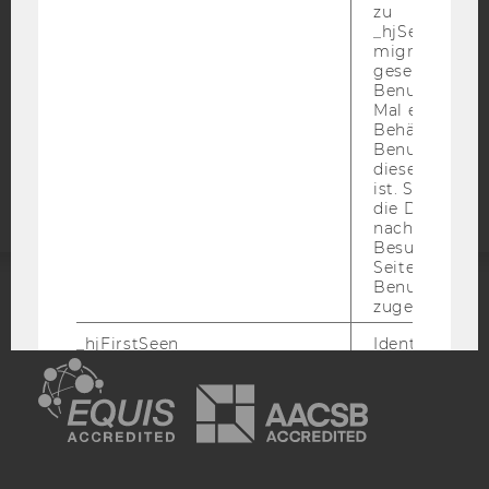
zu
DATENSCHUTZERKLÄRUNG
_hjSessionUser
STUDIENBEWERBER*INNEN UND STUDIERENDE
migrieren. Wi
gesetzt, wenn
COOKIE EINSTELLUNGEN
Benutzer zum
Mal eine Seite
Behält die Hot
Barrierefreiheitserklärung
Benutzer-ID be
Webseite
diese Seite e
ist. Stellt sic
die Daten von
nachfolgende
Besuchen der
Seite derselb
Benutzer-ID
zugeordnet w
ACCREDITED BY:
_hjFirstSeen
Identifiziert d
EQUIS
AACSB
Sitzung eines
Benutzers. Wi
Aufzeichnungs
verwendet, u
Benutzersitz
identifizieren.
Speicherdaue
AMBA