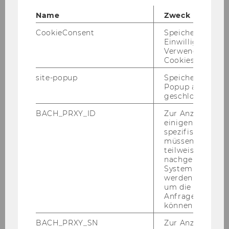
Name
Zweck
CookieConsent
Speichert Ihre
Einwilligung zur
Verwendung vo
Cookies.
site-popup
Speichert ob ein
Popup ausgefüll
geschlossen wur
BACH_PRXY_ID
Zur Anzeige von
einigen WU-
spezifischen Inh
müssen Informa
teilweise von
nachgelagerten
System abgefra
werden. Notwen
um die Antwort 
Anfrage zuordne
können.
BACH_PRXY_SN
Zur Anzeige von