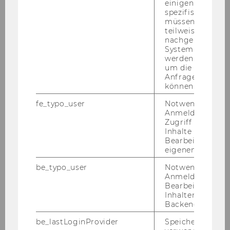
einigen WU-
spezifischen Inh
müssen Informa
teilweise von
nachgelagerten
System abgefra
werden. Notwen
um die Antwort 
Anfrage zuordne
können.
fe_typo_user
Notwendig für d
Anmeldung und
Zugriff auf gesc
Inhalte oder zur
Bearbeitung des
eigenen Profils.
be_typo_user
Notwendig für d
Anmeldung und
Bearbeitung von
Inhalten im TYP
Backend.
be_lastLoginProvider
Speichert die zul