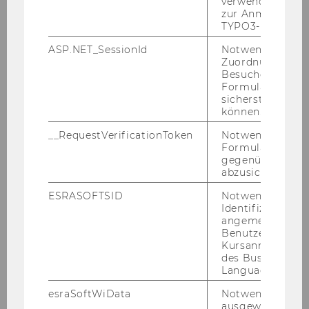
verwendete Met
zur Anmeldung f
TYPO3-Backend.
ASP.NET_SessionId
Notwendig, um 
Zuordnung von
Besucher zu
Formulareingab
sicherstellen zu
können.
__RequestVerificationToken
Notwendig, um 
Formulareingab
gegenüber Angri
abzusichern.
ESRASOFTSID
Notwendig zur
Identifizierung 
angemeldeten
Benutzers im
Kursanmeldung
des Business
Language Center
esraSoftWiData
Notwendig um
ausgewählte Sp