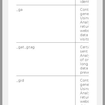
identifizieren.
_ga
Contains a r
2011
generated use
Using this ID
Analytics can
2010
returning use
website and 
2009
data from pre
visits.
2008
_gat_gtag
Certain data i
sent to Googl
Analytics a 
2007
of once per m
long as it is s
data transfers
prevented.
BFH Moot Court
_gid
Contains a r
PWC Seminar 3.12.2007
generated use
Using this ID
Analytics can
Podiumsdiskussion "Die Praxis der
returning use
Steuerberatung - Karriereperspektiven in
website and 
einem dynamischen Umfeld", 28.