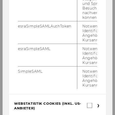
und Sprachkurse
Besuchers
nachverfolgen z
können.
esraSimpleSAMLAuthToken
Notwendig zur
Identifizierung 
Angehörige/r für
Kursanmeldung.
esraSimpleSAML
Notwendig zur
Identifizierung 
Angehörige/r für
Kursanmeldung.
SimpleSAML
Notwendig zur
Identifizierung 
Angehörige/r für
Kursanmeldung.
WEBSTATISTIK COOKIES (INKL. US-
Webstatis
ANBIETER)
Cookies
(inkl.