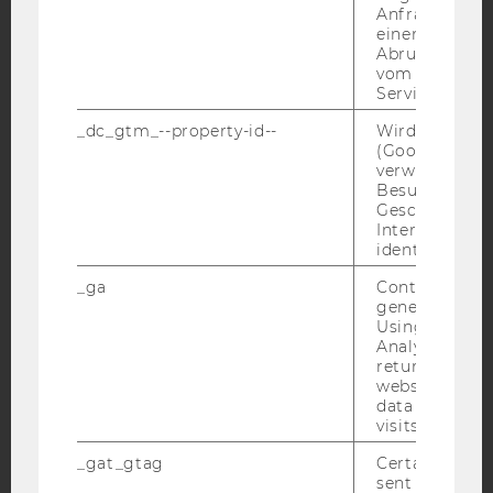
Anfrage im G
einen Fehler 
Abrufen einer
vom AMP Clie
Service an.
_dc_gtm_--property-id--
Wird von Dou
IMPRESSUM
(Google Tag 
BARRIEREFREIHEITSERKLÄRUNG WEBSEITE
verwendet, u
Besucher nach
DATENSCHUTZERKLÄRUNG
Geschlecht o
Interessen zu
DATENSCHUTZERKLÄRUNG SOCIAL MEDIA
identifizieren.
DATENSCHUTZERKLÄRUNG
_ga
Contains a r
STUDIENBEWERBER*INNEN UND STUDIERENDE
generated use
COOKIE EINSTELLUNGEN
Using this ID
Analytics can
returning use
Barrierefreiheitserklärung
website and 
Webseite
data from pre
visits.
_gat_gtag
Certain data i
sent to Googl