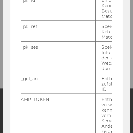
_pk_id
Eindeutige
Kennzeichnun
Besuchers du
INSTITUT FÜR
Matomo.
PRODUKTIONSMANAGEMENT
_pk_ref
Speicherung 
Referrers dur
Matomo.
D2, Eingang C, Front Office im 2. Stock
_pk_ses
Speicherung 
Tel:
+43-1-31336-5615, 5634 oder 6054
Informatione
den aktuellen
E-Mail:
tutor-prodman@wu.ac.at | prodman-
Webseitenbe
office@wu.ac.at
durch Matom
_gcl_au
Enthält eine
zufallsgenerie
ID.
AMP_TOKEN
Enthält ein To
verwendet we
Facebook
Instagram
Blog
kann, um eine
vom AMP-Clie
Service abzur
Andere mögli
zeigen Opt-ou
YouTube
Newsletter
Bluesky