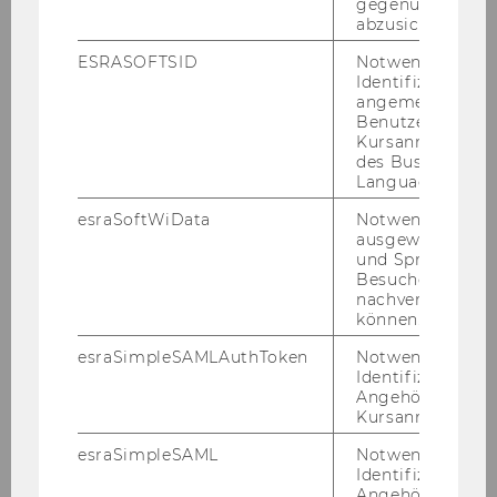
27. August - 3. September 2026
gegenüber Angri
abzusichern.
Hochladen der Dateien in
ESRASOFTSID
Notwendig zur
Canvas
Identifizierung 
angemeldeten
Benutzers im
bis 3. September 2026
Kursanmeldung
des Business
Bekanntgabe der Aufnahme in
Language Center
die SBWL
esraSoftWiData
Notwendig um
ausgewählte Sp
bis 14. September 2026
und Sprachkurse
Besuchers
nachverfolgen z
Anmeldezeitraum für Kurs I
können.
esraSimpleSAMLAuthToken
Notwendig zur
17. - 20. September 2026
Identifizierung 
Angehörige/r für
Kursanmeldung.
esraSimpleSAML
Notwendig zur
Identifizierung 
Angehörige/r für