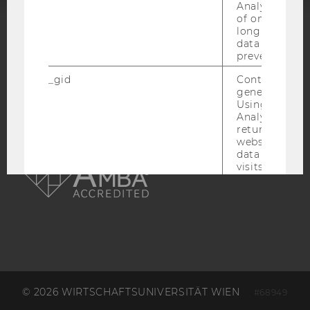
Analytics a 
of once per m
long as it is s
ACCREDITED BY:
data transfers
prevented.
EQUIS
AACSB
_gid
Contains a r
generated use
Using this ID
Analytics can
returning use
website and 
AMBA
data from pre
visits.
_gac_gb
Contains cam
related infor
the user. If G
Analytics and
Ads accounts 
linked, the co
tags on the G
website read 
cookie.
© 2026 WIRTSCHAFTSUNIVERSITÄT WIEN
#68949