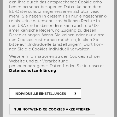
gen Ihre durch das ent­spre­chen­de Coo­kie er­ho­
be­nen per­so­nen­be­zo­ge­nen Daten kei­nem dem
EU-​Datenschutz an­ge­mes­se­nen Schutz­ni­veau
mehr. Sie haben in die­sem Fall nur ein­ge­schränk­
te bis keine da­ten­schutz­recht­li­chen Rech­te in
den USA und ins­be­son­de­re kann auch die US-​
amerikanische Re­gie­rung Zu­gang zu die­sen
Daten er­lan­gen. Wenn Sie kei­nen oder nur ein­zel­
Aufnahmeverfahren
nen Coo­kies zu­stim­men möch­ten, kli­cken Sie
bitte auf „In­di­vi­du­el­le Ein­stel­lun­gen“. Dort kön­
nen Sie die Coo­kies in­di­vi­du­ell ver­wal­ten.
Weitere Informationen zu den Cookies auf der
Website und zur Verarbeitung
Die SBWL Pro­duk­ti­ons­ma­nage­ment
personenbezogener Daten finden Sie in unserer
kann so­wohl im Winter-​, als auch im
Datenschutzerklärung
.
Som­mer­se­mes­ter be­gon­nen wer­den.
Jedes Se­mes­ter ste­hen 90 Plät­ze zur
Ver­fü­gung.
INDIVIDUELLE EINSTELLUNGEN
NUR NOTWENDIGE COOKIES AKZEPTIEREN
Die ver­füg­ba­ren SBWL Plät­ze wer­den an­hand