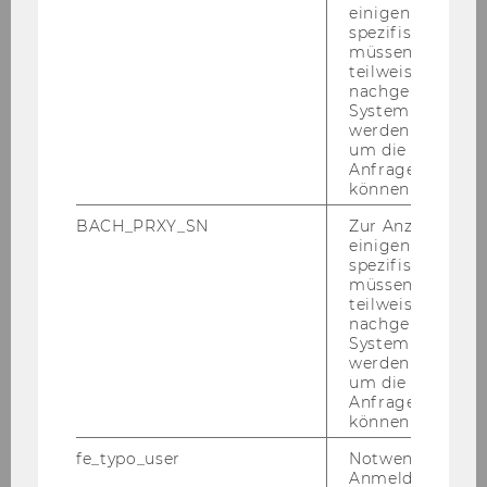
Ran­king nach No­ten­schnitt).
einigen WU-
spezifischen Inh
müssen Informa
teilweise von
An­mel­dung zur SBWL
nachgelagerten
System abgefra
werden. Notwen
Die An­mel­dung zur SBWL er­folgt über das An­
um die Antwort 
mel­de­tool @myWU - Ein­stieg in die Spe­zia­li­sie­
Anfrage zuordne
können.
run­gen. Be­ach­ten Sie et­wai­ge Vor­aus­set­zung
laut Ihrem je­wei­li­gen Stu­di­en­plan.
BACH_PRXY_SN
Zur Anzeige von
einigen WU-
Nach der An­mel­dung er­scheint die Lehr­ver­an­
spezifischen Inh
stal­tung auf "Can­vas". Dort laden Sie in den
müssen Informa
teilweise von
Auf­ga­ben
eine ta­ges­ak­tu­el­le Kopie Ihres
Er­
nachgelagerten
folgs­nach­weis
(Sam­mel­zeug­nis)hoch. (Nur
System abgefra
wenn Sie zu den Top 5% im Stu­dent Ran­king
werden. Notwen
um die Antwort 
nach No­ten­schnitt zäh­len, laden Sie statt­des­
Anfrage zuordne
sen die ent­spre­chen­de Be­stä­ti­gung hoch.)
können.
We­ni­ge Tage nach dem Ende der An­mel­de­frist
fe_typo_user
Notwendig für d
wer­den Sie über das Er­geb­nis des Auf­nah­me­
Anmeldung und