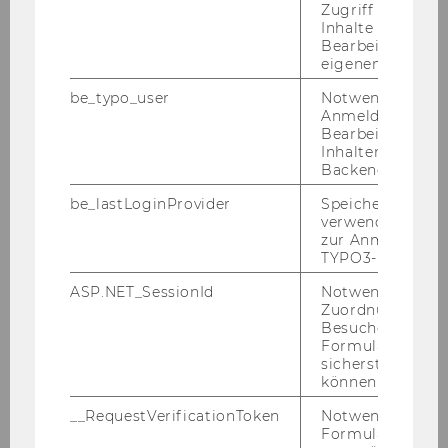
Zugriff auf gesc
ver­fah­rens in­for­miert.
Inhalte oder zur
Bei er­folg­rei­cher Auf­nah­me in die SBWL Pro­
Bearbeitung des
eigenen Profils.
duk­ti­ons­ma­nage­ment mel­den Sie sich selbst­
stän­dig (via LPIS) im An­mel­de­zeit­raum zu Kurs
be_typo_user
Notwendig für d
Anmeldung und
I
„Stra­te­gi­sches und Tak­ti­sches Pro­duk­ti­
Bearbeitung von
ons­ma­nage­ment“
an. Nach der er­folg­rei­chen
Inhalten im TYP
An­mel­dung zu Kurs I kön­nen Sie sich selbst zu
Backend.
allen an­de­ren
Kur­sen der SBWL an­mel­den.
be_lastLoginProvider
Speichert die zul
verwendete Met
Kurs I muss je­den­falls im ers­ten SBWL Se­
zur Anmeldung f
mes­ter ab­sol­viert wer­den!
TYPO3-Backend.
ASP.NET_SessionId
Notwendig, um 
Zuordnung von
Wich­ti­ge Ter­mi­ne (WS
Besucher zu
2026_27)
Formulareingab
sicherstellen zu
können.
Anmeldezeitraum für die SBWL
__RequestVerificationToken
Notwendig, um 
Formulareingab