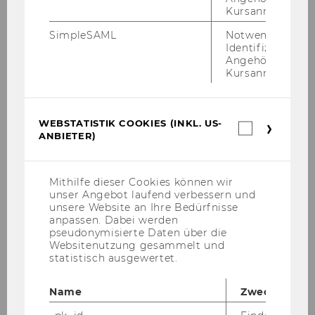
Teaching
Kursanmeldung.
SimpleSAML
Notwendig zur
Identifizierung 
Angehörige/r für
SBWL Produktionsmanagement
Kursanmeldung.
Aufbau der SBWL
WEBSTATISTIK COOKIES (INKL. US-
Webstatis
ANBIETER)
Aufnahmeverfahren
Cookies
(inkl.
US-
Bachelorarbeit am Institut für
Anbieter)
Mithilfe dieser Cookies können wir
Produktionsmanagement
unser Angebot laufend verbessern und
unsere Website an Ihre Bedürfnisse
Weitere Informationen zur SBWL
anpassen. Dabei werden
pseudonymisierte Daten über die
Websitenutzung gesammelt und
statistisch ausgewertet.
Master SCM
Name
Zweck