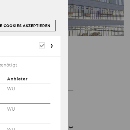
E COOKIES AKZEPTIEREN
Erforderliche
Cookies
Institute for
benötigt.
Production
Management
Anbieter
WU
Home
WU
News
Team
WU