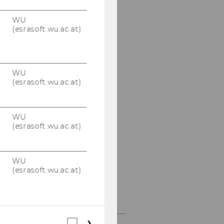
Katja Wölfl
WU
(esrasoft.wu.ac.at)
Bettina Martin
Birgit Langitz
WU
(esrasoft.wu.ac.at)
Christine Pinter
Eveline Dietz
WU
(esrasoft.wu.ac.at)
Georg Krommer
Dennis Parkash
WU
(esrasoft.wu.ac.at)
Rebecca Runge
Tutors
Webstatistik