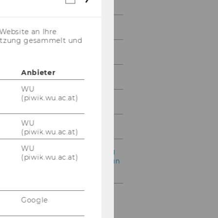
Courses
Cookies
(inkl.
US-
Teaching
Website an Ihre
Anbieter)
nutzung gesammelt und
Projects
Anbieter
Conferences
WU
(piwik.wu.ac.at)
Vacancies
WU
Contact
(piwik.wu.ac.at)
WU
Anmeldung Veranstaltung
(piwik.wu.ac.at)
Lebensmittelverschwendun
g reduzieren-13-09-2023
Google