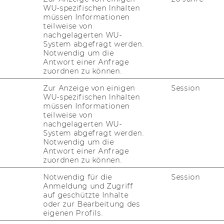
WU-spezifischen Inhalten
müssen Informationen
BWL-Tutors
teilweise von
nachgelagerten WU-
System abgefragt werden.
 (Vi­en­na Uni­ver­si­ty of Eco­no­mics and
Notwendig um die
si­ness)
Antwort einer Anfrage
­part­ment of In­for­ma­ti­on Sys­tems and
zuordnen zu können.
e­ra­ti­ons Ma­nage­ment
Zur Anzeige von einigen
Session
­sti­tu­te for Pro­duc­tion Ma­nage­ment
WU-spezifischen Inhalten
il­ding D2, Ent­ran­ce C
müssen Informationen
teilweise von
lt­han­dels­platz 1, 1020 Vi­en­na, Aus­tria
nachgelagerten WU-
mail: tutor-​prodman(at)wu.ac.at
System abgefragt werden.
­fice hours: by ap­point­ment (e-​mail)
Notwendig um die
Antwort einer Anfrage
zuordnen zu können.
Notwendig für die
Session
Anmeldung und Zugriff
CM-Master Tutors
auf geschützte Inhalte
oder zur Bearbeitung des
o­no­mics and Busi­ness)
eigenen Profils.
 Sys­tems and Ope­ra­ti­ons Ma­nage­ment