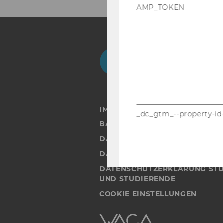
AMP_TOKEN
Facebook
Instagram
Blog
Yo
IMPRESSUM
_dc_gtm_--property-id
BARRIEREFREIHEITSERKLÄRUN
DATENSCHUTZERKLÄRUNG
DATENSCHUTZERKLÄRUNG SOC
DATENSCHUTZERKLÄRUNG ST
UND STUDIERENDE
_ga
COOKIE EINSTELLUNGEN
Barrierefreiheitserklärung