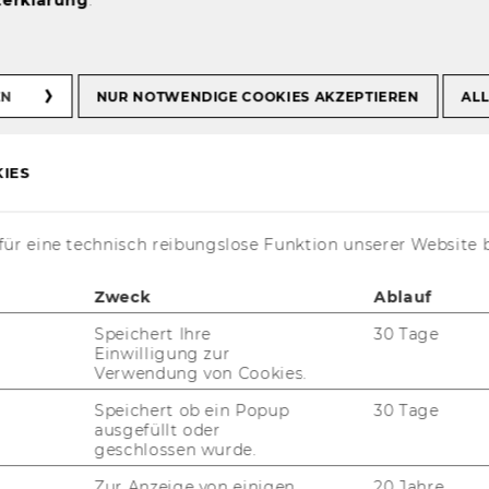
erklärung
.
EN
NUR NOTWENDIGE COOKIES AKZEPTIEREN
ALL
IES
ür eine technisch reibungslose Funktion unserer Website 
Zweck
Ablauf
Speichert Ihre
30 Tage
Einwilligung zur
Verwendung von Cookies.
Speichert ob ein Popup
30 Tage
t aktuell nur auf Englisch verfügbar.
ausgefüllt oder
geschlossen wurde.
Zur Anzeige von einigen
20 Jahre