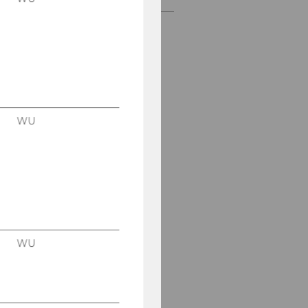
Gerald Reiner
Alfred Taudes
Miriam Wilhelm
WU
Emel Arikan
Lena Silbermayr
Andreas Mild
Alexander Prosser
WU
Werner Jammernegg
Charlotte Both