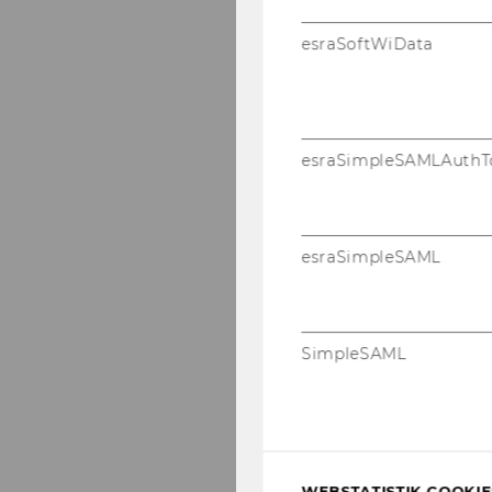
esraSoftWiData
esraSimpleSAMLAuthT
esraSimpleSAML
SimpleSAML
WEBSTATISTIK COOKIES