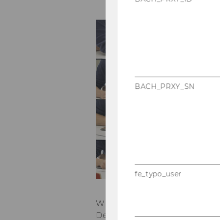
S
WU
Bu
De
Op
BACH_PRXY_SN
In
Bu
We
E
of
fe_typo_user
S
WU (Vi­en­na Uni­ver­si­ty of Ec
De­part­ment of In­for­ma­ti­on