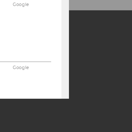
Google
Y:
SB
AMBA
Google
Google