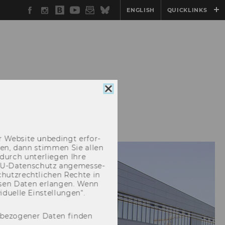
Facebook
Instagram
WU
YouTube
Newsletter
Bluesky
ENGLISH
QUICKLINKS
Blog
CONFERENCES
Cookie
Consent
schließen
N-13-09-2023
 Web­site un­be­dingt er­for­
­cken, dann stim­men Sie allen
durch un­ter­lie­gen Ihre
EU-​Datenschutz an­ge­mes­se­
hutz­recht­li­chen Rech­te in
­sen Daten er­lan­gen. Wenn
u­el­le Ein­stel­lun­gen“.
nbezogener Daten finden