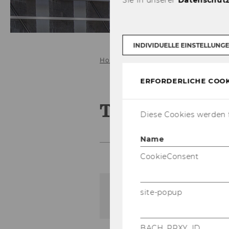
Sie in unserer
Datenschutz
INDIVIDUELLE EINSTELLUNG
Home
Team
Tutors
ERFORDERLICHE COOK
Tutors
Diese Cookies werden f
Name
CookieConsent
site-popup
Der Inhalt dieser Seite is
BACH_PRXY_ID