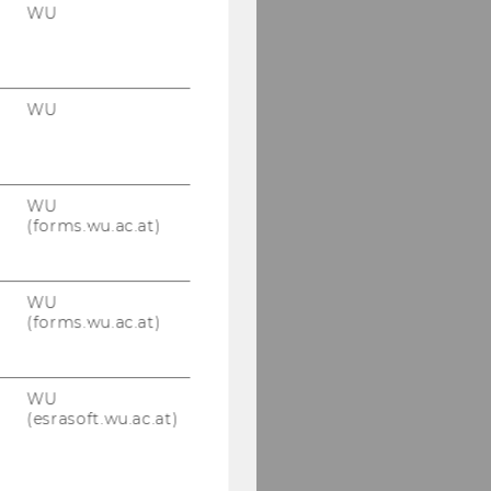
Quentin Botha
WU
Peter Cilek
Martin Hrusovsky
WU
Adhurim Imeri
Matin Mohaghegh
WU
(forms.wu.ac.at)
Romana Polt
Venugopal Ramadasu
WU
(forms.wu.ac.at)
Nina Schulze
Alexandra Thomik
WU
(esrasoft.wu.ac.at)
Stefan Treitl
Martin Waitz