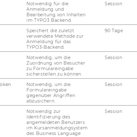
Notwendig für die
Session
Anmeldung und
na, Aus­tria
Bearbeitung von Inhalten
t
im TYPO3 Backend.
(e-​mail)
Speichert die zuletzt
90 Tage
verwendete Methode zur
Anmeldung für das
TYPO3-Backend.
Notwendig, um die
Session
Zuordnung von Besucher
zu Formulareingabe
sicherstellen zu können.
Token
Notwendig, um die
Session
Formulareingabe
gegenüber Angriffen
abzusichern.
Notwendig zur
Session
Identifizierung des
angemeldeten Benutzers
im Kursanmeldungsystem
des Business Language