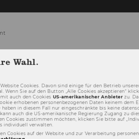
nt
COURSES
TEACHING
PROJECTS
hre Wahl.
UNG LEBENSMITTELVERSCHWENDUNG REDUZIERE
Web­site Coo­kies. Davon sind ei­ni­ge für den Be­trieb un­se­rer
­nal. Wenn Sie auf den But­ton „Alle Coo­kies ak­zep­tie­ren“ kli
damit auch den Coo­kies
US-​amerikanischer An­bie­ter
zu. Da­
oo­kie er­ho­be­nen per­so­nen­be­zo­ge­nen Daten kei­nem dem 
haben in die­sem Fall nur ein­ge­schränk­te bis keine da­ten­sc
e kann auch die US-​amerikanische Re­gie­rung Zu­gang zu die
n Coo­kies zu­stim­men möch­ten, kli­cken Sie bitte auf „In­di­vi­d
n­di­vi­du­ell ver­wal­ten.
den Cookies auf der Website und zur Verarbeitung persone