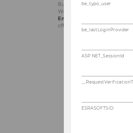
be_typo_user
Buil­ding D2, Ent­ran­ce C
Welt­han­dels­platz 1, 1020 Vi­en­
Email: scm-​tutor(at)wu.ac.a
of­fice hours: by ap­point­ment 
be_lastLoginProvider
ASP.NET_SessionId
__RequestVerification
ESRASOFTSID