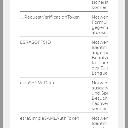
sicherstellen zu
können.
Lectures at WU
__RequestVerificationToken
Notwendig, um 
Formulareingab
gegenüber Angri
Cur­rent Lec­tu­res
abzusichern.
ESRASOFTSID
Notwendig zur
Identifizierung 
Research Database
angemeldeten
Benutzers im
Kursanmeldung
PURE
(Pu­bli­ca­ti­ons, Pro­jects, Ac­ti­vi­
des Business
ties)
Language Center
esraSoftWiData
Notwendig um
ausgewählte Sp
und Sprachkurse
Besuchers
nachverfolgen z
Institute for Production Management
können.
esraSimpleSAMLAuthToken
Notwendig zur
Identifizierung 