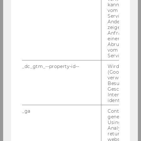
kann, um eine
Alexandra Thomik
vom AMP-Clie
Service abzur
Stefan Treitl
Andere mögli
zeigen Opt-ou
Anfrage im G
Martin Waitz
einen Fehler 
Abrufen einer
Katja Wölfl
vom AMP Clie
Service an.
Bettina Martin
_dc_gtm_--property-id--
Wird von Dou
(Google Tag 
Birgit Langitz
verwendet, u
Besucher nach
Geschlecht o
Christine Pinter
Interessen zu
identifizieren.
Eveline Dietz
_ga
Contains a r
generated use
Georg Krommer
Using this ID
Analytics can
Dennis Parkash
returning use
website and 