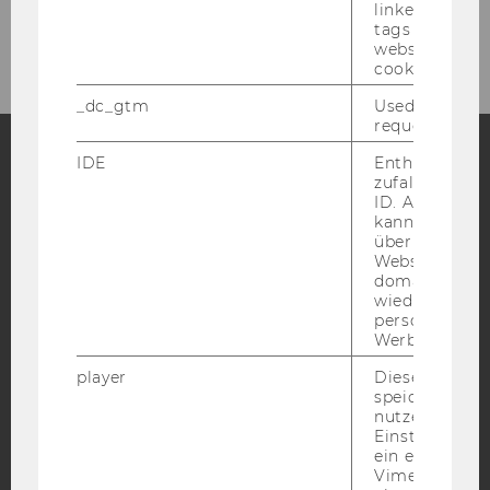
linked, the co
09-2023
tags on the G
website read 
cookie.
_dc_gtm
Used to throt
request rate.
IDE
Enthält eine
zufallsgenerie
Facebook
Instagram
Blog
ID. Anhand di
kann Google 
über verschie
Websites
YouTube
Newsletter
Bluesky
domainübergr
wiedererkenn
personalisiert
Werbung auss
player
Dieses Cooki
speichert
IMPRESSUM
nutzerspezifi
Einstellungen
BARRIEREFREIHEITSERKLÄRUNG WEBSEITE
ein eingebett
Vimeo-Video
DATENSCHUTZERKLÄRUNG