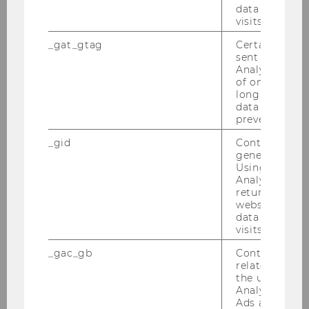
Rebecca Runge
data from pre
visits.
Tutors
_gat_gtag
Certain data i
sent to Googl
Analytics a 
Courses
of once per m
long as it is s
data transfers
Teaching
prevented.
_gid
Contains a r
Projects
generated use
Using this ID
Analytics can
Conferences
returning use
website and 
data from pre
Vacancies
visits.
_gac_gb
Contains cam
Contact
related infor
the user. If G
Analytics and
Anmeldung Veranstaltung
Ads accounts 
Lebensmittelverschwendung reduzieren-13-