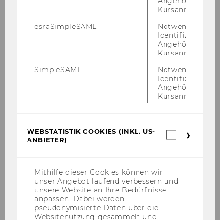
Angehörige/r für
Home
Kursanmeldung.
News
esraSimpleSAML
Notwendig zur
Identifizierung 
Angehörige/r für
Team
Kursanmeldung.
SimpleSAML
Notwendig zur
Identifizierung 
Gerald Reiner
Angehörige/r für
Kursanmeldung.
Alfred Taudes
Miriam Wilhelm
WEBSTATISTIK COOKIES (INKL. US-
Webstatis
ANBIETER)
Cookies
Emel Arikan
(inkl.
US-
Lena Silbermayr
Anbieter)
Mithilfe dieser Cookies können wir
unser Angebot laufend verbessern und
unsere Website an Ihre Bedürfnisse
Andreas Mild
anpassen. Dabei werden
pseudonymisierte Daten über die
Alexander Prosser
Websitenutzung gesammelt und