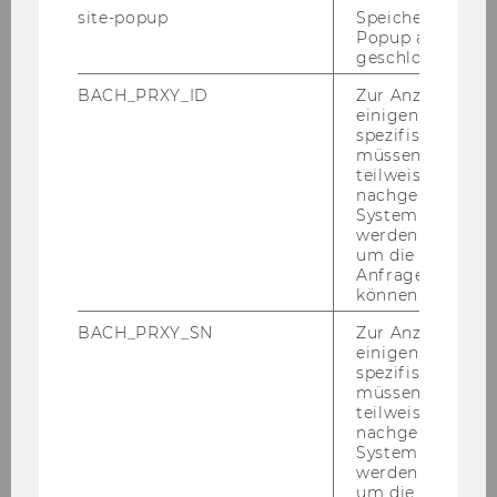
ness)
site-popup
Speichert ob ein
Popup ausgefüll
De­part­ment of In­for­ma­ti­on Sys­tems and Ope­
geschlossen wur
ra­ti­ons Ma­nage­ment
In­sti­tu­te for Pro­duc­tion Ma­nage­ment
BACH_PRXY_ID
Zur Anzeige von
einigen WU-
Buil­ding D2, Ent­ran­ce C, 3rd Floor
spezifischen Inh
müssen Informa
Welt­han­dels­platz 1, 1020 Vi­en­na, Aus­tria
teilweise von
Email: lena.sil­ber­mayr(at)wu.ac.at
nachgelagerten
System abgefra
Phone: +43-​1-31336/6194
werden. Notwen
of­fice hours: by ap­point­ment (e-​mail)
um die Antwort 
Anfrage zuordne
können.
Background
BACH_PRXY_SN
Zur Anzeige von
einigen WU-
Lena holds a Di­plo­ma in Busi­ness Ma­the­ma­tics
spezifischen Inh
from Vi­en­na Uni­ver­si­ty of Tech­no­lo­gy, a PhD in
müssen Informa
Lo­gistics and Ope­ra­ti­ons Ma­nage­ment from
teilweise von
nachgelagerten
Uni­ver­si­ty of Vi­en­na and a ha­bi­li­ta­ti­on in Busi­
System abgefra
ness Ad­mi­nis­tra­ti­on from WU Vi­en­na Uni­ver­si­
werden. Notwen
ty of Eco­no­mics and Busi­ness. Her re­se­arch in­
um die Antwort 