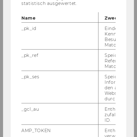
statistisch ausgewertet.
Werner Jammernegg
Name
Zweck
Charlotte Both
_pk_id
Eindeutige
Kennzeichnun
Quentin Botha
Besuchers du
Matomo.
Peter Cilek
_pk_ref
Speicherung 
Referrers dur
Martin Hrusovsky
Matomo.
Adhurim Imeri
_pk_ses
Speicherung 
Informatione
den aktuellen
Matin Mohaghegh
Webseitenbe
durch Matom
Romana Polt
_gcl_au
Enthält eine
zufallsgenerie
Venugopal Ramadasu
ID.
Nina Schulze
AMP_TOKEN
Enthält ein To
verwendet we