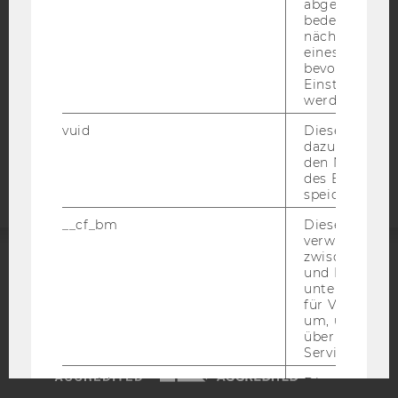
abgespielt wi
DATENSCHUTZERKLÄRUNG SOCIAL MEDIA
bedeutet, das
nächsten Ans
DATENSCHUTZERKLÄRUNG
eines Vimeo-V
STUDIENBEWERBER*INNEN UND STUDIERENDE
bevorzugten
Einstellungen
COOKIE EINSTELLUNGEN
werden.
vuid
Dieser Cookie
Barrierefreiheitserklärung
dazu eingeset
Webseite
den Nutzungs
des Benutzers
speichern.
__cf_bm
Dieses Cookie
verwendet, u
zwischen Men
und Bots zu
ACCREDITED BY:
unterscheiden.
für Vimeo no
EQUIS
AACSB
um, um gülti
über die Nutz
Service zu s
_uetvid
Dieses Cookie