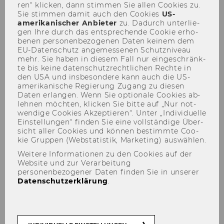
ren“ kli­cken, dann stim­men Sie allen Coo­kies zu.
Sie stim­men damit auch den Coo­kies
US-​
amerikanischer An­bie­ter
zu. Da­durch un­ter­lie­
gen Ihre durch das ent­spre­chen­de Coo­kie er­ho­
be­nen per­so­nen­be­zo­ge­nen Daten kei­nem dem
EU-​Datenschutz an­ge­mes­se­nen Schutz­ni­veau
mehr. Sie haben in die­sem Fall nur ein­ge­schränk­
te bis keine da­ten­schutz­recht­li­chen Rech­te in
Lena Silbermayr
den USA und ins­be­son­de­re kann auch die US-​
amerikanische Re­gie­rung Zu­gang zu die­sen
Daten er­lan­gen. Wenn Sie op­tio­na­le Coo­kies ab­
leh­nen möch­ten, kli­cken Sie bitte auf „Nur not­
wen­di­ge Coo­kies Ak­zep­tie­ren“. Unter „In­di­vi­du­el­le
Ein­stel­lun­gen“ fin­den Sie eine voll­stän­di­ge Über­
sicht aller Coo­kies und kön­nen be­stimm­te Coo­
Der Inhalt dieser Seite ist aktuell nur auf
kie Grup­pen (Web­sta­tis­tik, Mar­ke­ting) aus­wäh­len.
Englisch verfügbar.
Weitere Informationen zu den Cookies auf der
Website und zur Verarbeitung
personenbezogener Daten finden Sie in unserer
Datenschutzerklärung
.