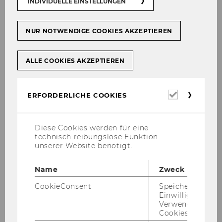
INDIVIDUELLE EINSTELLUNGEN
NUR NOTWENDIGE COOKIES AKZEPTIEREN
ALLE COOKIES AKZEPTIEREN
Erforderl
ERFORDERLICHE COOKIES
Cookies
Diese Cookies werden für eine
technisch reibungslose Funktion
unserer Website benötigt.
Name
Zweck
Associate Professor
CookieConsent
Speichert Ihre
Einwilligung zur
De­pu­ty Head of In­sti­tu­te
Verwendung vo
Cookies.
WU (Vi­en­na Uni­ver­si­ty of Eco­no­mics and Busi­