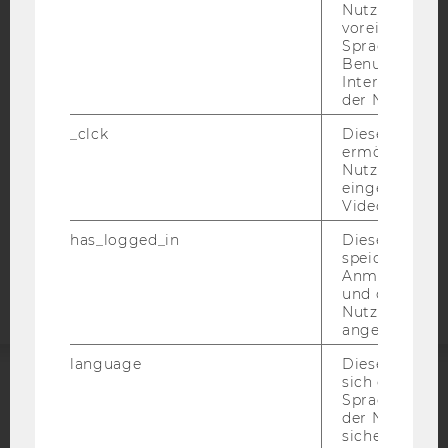
Nutzer*in, zB.
IMPRESSUM
voreingestell
Sprache, Regi
BARRIEREFREIHEITSERKLÄRUNG WEBSEITE
Benutzernam
DATENSCHUTZERKLÄRUNG
Interaktionsd
der Nutzer*in
DATENSCHUTZERKLÄRUNG SOCIAL MEDIA
_clck
Dieses Cooki
DATENSCHUTZERKLÄRUNG
ermöglicht di
STUDIENBEWERBER*INNEN UND STUDIERENDE
Nutzung des
COOKIE EINSTELLUNGEN
eingebettete
Video Players
Barrierefreiheitserklärung
has_logged_in
Dieses Cooki
speichert
Webseite
Anmeldeinfo
und ob sich de
Nutzer*in jem
angemeldet h
language
Dieses Cooki
sich die
Spracheinstel
ACCREDITED BY:
der Nutzer*in
sichergestellt
EQUIS
AACSB