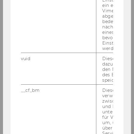
Einstellungen
Georg Krommer
ein eingebett
Vimeo-Video
abgespielt wi
Dennis Parkash
bedeutet, das
nächsten Ans
Rebecca Runge
eines Vimeo-V
bevorzugten
Tutors
Einstellungen
werden.
vuid
Dieser Cookie
Courses
dazu eingeset
den Nutzungs
des Benutzers
Teaching
speichern.
__cf_bm
Dieses Cookie
Projects
verwendet, u
zwischen Men
und Bots zu
Conferences
unterscheiden.
für Vimeo no
Vacancies
um, um gülti
über die Nutz
Service zu s