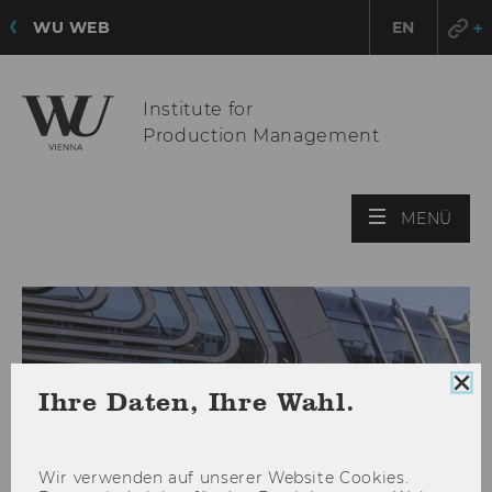
WU WEB
EN
Institute for
Production Management
HAU
MENÜ
ÖFF
Coo
Ihre Daten, Ihre Wahl.
Con
sch
Wir ver­wen­den auf un­se­rer Web­site Coo­kies.