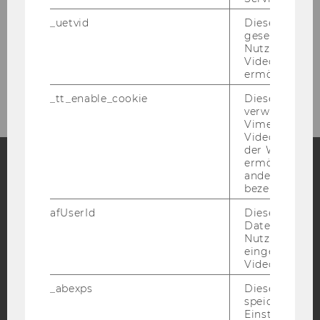
Contact
_uetvid
Dieses Cookie
gesetzt, um d
Anmeldung Veranstaltung
Nutzung des 
Lebensmittelverschwendung reduzieren-13-
Videoplayers 
09-2023
ermöglichen
_tt_enable_cookie
Dieses Cookie
verwendet, u
Vimeo-
Videoeinbett
der WU-Websi
ermöglichen 
andere nicht 
Facebook
Instagram
Blog
bezeichnete 
afUserId
Dieses Cooki
Daten von
Nutzer*innen,
YouTube
Newsletter
Bluesky
eingebettete
Videos intera
_abexps
Dieses Cooki
speichert get
Einstellungen