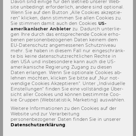
Davon sind ei­ni­ge für den Be­trieb un­se­rer Web­
site un­be­dingt er­for­der­lich, an­de­re sind op­tio­nal.
Wenn Sie auf den But­ton „Alle Coo­kies ak­zep­tie­
ren“ kli­cken, dann stim­men Sie allen Coo­kies zu.
Sie stim­men damit auch den Coo­kies
US-​
amerikanischer An­bie­ter
zu. Da­durch un­ter­lie­
gen Ihre durch das ent­spre­chen­de Coo­kie er­ho­
be­nen per­so­nen­be­zo­ge­nen Daten kei­nem dem
Gerald Reiner
EU-​Datenschutz an­ge­mes­se­nen Schutz­ni­veau
mehr. Sie haben in die­sem Fall nur ein­ge­schränk­
te bis keine da­ten­schutz­recht­li­chen Rech­te in
den USA und ins­be­son­de­re kann auch die US-​
amerikanische Re­gie­rung Zu­gang zu die­sen
Daten er­lan­gen. Wenn Sie op­tio­na­le Coo­kies ab­
leh­nen möch­ten, kli­cken Sie bitte auf „Nur not­
wen­di­ge Coo­kies Ak­zep­tie­ren“. Unter „In­di­vi­du­el­le
Der Inhalt dieser Seite ist aktuell nur auf
Ein­stel­lun­gen“ fin­den Sie eine voll­stän­di­ge Über­
Englisch verfügbar.
sicht aller Coo­kies und kön­nen be­stimm­te Coo­
kie Grup­pen (Web­sta­tis­tik, Mar­ke­ting) aus­wäh­len.
Weitere Informationen zu den Cookies auf der
Website und zur Verarbeitung
personenbezogener Daten finden Sie in unserer
Datenschutzerklärung
.