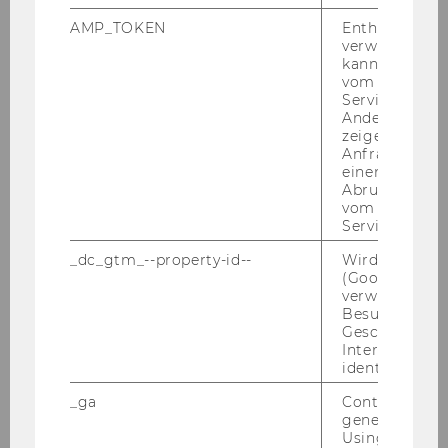
Institute for Production Management
AMP_TOKEN
Enthält ein To
verwendet we
kann, um eine
vom AMP-Clie
Home
Service abzur
Andere mögli
zeigen Opt-ou
News
Anfrage im G
einen Fehler 
Abrufen einer
Team
vom AMP Clie
Service an.
Gerald Reiner
_dc_gtm_--property-id--
Wird von Dou
(Google Tag 
verwendet, u
Alfred Taudes
Besucher nach
Geschlecht o
Miriam Wilhelm
Interessen zu
identifizieren.
Emel Arikan
_ga
Contains a r
generated use
Lena Silbermayr
Using this ID