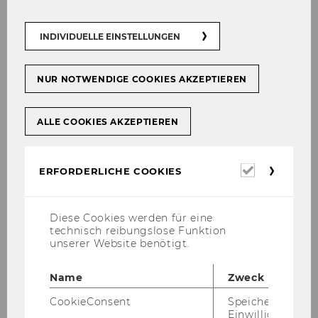
INDIVIDUELLE EINSTELLUNGEN
NUR NOTWENDIGE COOKIES AKZEPTIEREN
ALLE COOKIES AKZEPTIEREN
Erforderl
ERFORDERLICHE COOKIES
Head of Department
Cookies
WU (Vi­en­na Uni­ver­si­ty of Eco­no­mics and Busi­
Diese Cookies werden für eine
technisch reibungslose Funktion
ness)
unserer Website benötigt.
De­part­ment of In­for­ma­ti­on Sys­tems and Ope­
ra­ti­ons Ma­nage­ment
Name
Zweck
In­sti­tu­te for Pro­duc­tion Ma­nage­ment
CookieConsent
Speichert Ihre
Buil­ding D2, Ent­ran­ce C, 3rd Floor
Einwilligung zur