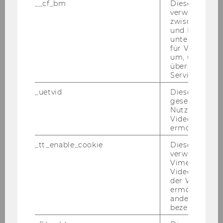
__cf_bm
Dieses Cookie
verwendet, u
praxisWorkshop: Entwicklung von KI-
zwischen Men
und Bots zu
Angeboten/Chatbot für NPOs
unterscheiden.
für Vimeo no
Workshop: Erfolgsfaktor authentisches
um, um gülti
über die Nutz
Networking
Service zu s
praxisWorkshop: AI/Künstliche Intelligenz für
_uetvid
Dieses Cookie
gesetzt, um d
NPOs
Nutzung des 
Videoplayers 
Workshop: Risikomanagement und Haftung
ermöglichen
_tt_enable_cookie
Dieses Cookie
ProEuropeanValuesAT npoFokusgruppe
verwendet, u
Bedarfserhebung Resilienz
Vimeo-
Videoeinbett
der WU-Websi
Workshop Resilienz: die eigene Stärke
ermöglichen 
erkennen
andere nicht 
bezeichnete 