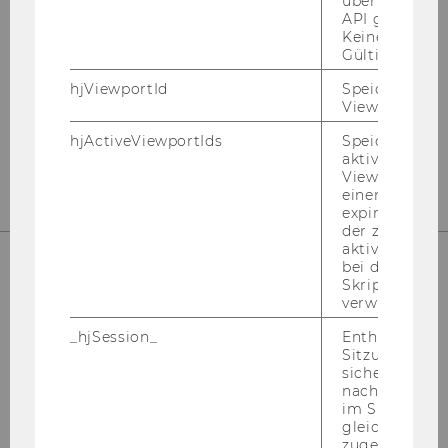
über die Hotja
API gesendet
Keine explizit
Gültigkeitsda
npo­Aus­tria
hjViewportId
Speichert Ben
D2 - Welt­han­dels­platz 1
Viewport-Deta
Wien 1020
hjActiveViewportIds
Speichert die
Ös­ter­reich
aktiven Benut
Viewports. Sp
einen
expirationTi
der zur Valid
aktiver Ansic
bei der
Skriptinitiali
Kon­takt
verwendet wir
Tel: +43 1 31336 4288
_hjSession_
Enthält die ak
Sitzungsdaten.
E-​Mail:
npo­aus­tria@wu.ac.at
sicher, dass
Büro: Mo.-Fr. 09:00 bis 17:00
nachfolgende
im Sitzungsfe
gleichen Sitz
zugeordnet w