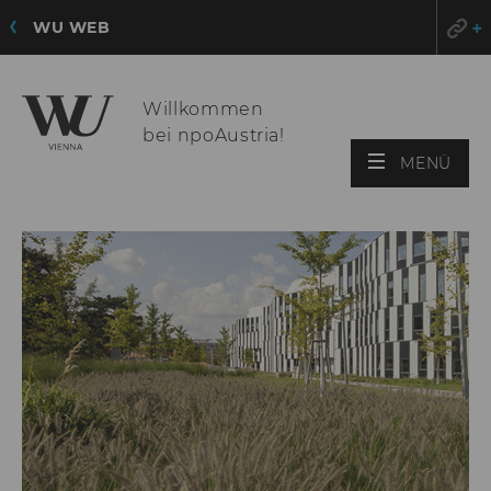
WU WEB
Willkommen
bei npoAustria!
HAU
MENÜ
ÖFF