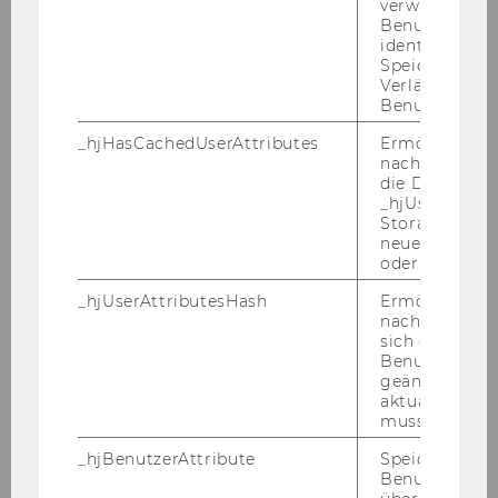
verwendet, u
Zielgruppen für alte Anliegen gewinnen
Benutzersitz
identifizieren.
Speicherdaue
Workshop Soziale Ungleichheit in der
Verlängert sic
Freiwilligenarbeit
Benutzeraktivi
_hjHasCachedUserAttributes
Ermöglicht e
Workshop Covid-Impfung für MitarbeiterInnen
nachzuvollzie
und Freiwillige
die Daten in
_hjUserAttrib
Storage auf 
Workshop Mein Verein im Internet
neuesten Stan
oder nicht.
Workshop Faire Entlohnung in NPOs
_hjUserAttributesHash
Ermöglicht e
nachzuvollzie
sich ein
Workshop Die Kraft der Mitgliedschaft
Benutzerattri
geändert hat
Workshop Wirkungsanalyse in der Praxis
aktualisiert 
muss.
_hjBenutzerAttribute
Speichert
Benutzerattri