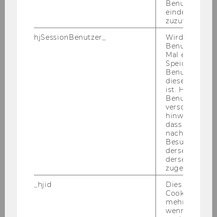
Benutzer*in e
Praxis-Workshop: AI/Künstliche Intelligenz für
eindeutige ID
NPOs
zuzuweisen
hjSessionBenutzer_
Wird gesetzt,
Workshop-Serie: Resilienz und
Benutzer zum
Handlungsfähigkeit in der Klimakrise
Mal eine Seite
Speichert die 
Benutzer-ID, d
Workshop Resilienz: Thema Selbstfürsorge -
diese Seite e
Herbst 2023
ist. Hotjar ver
Benutzer nich
verschiedene
Workshop Resilienz: Thema Selbstfürsorge
hinweg.Stellt 
dass Daten v
nachfolgende
Workshop: NPO und Steuern – aus der
Besuchen auf
Adlerperspektive
derselben We
derselben Ben
zugeordnet w
Workshop Einführung in das Email-Marketing
_hjid
Dies ist ein al
Cookie, das wi
Workshop: Design Thinking und Service
mehr setzen, 
Design für NPOs
wenn ein Benu