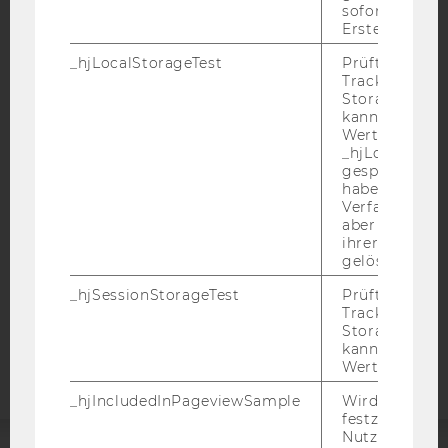
sofort nach s
Erstellung ge
_hjLocalStorageTest
Prüft, ob der 
Tracking Code
IMPRESSUM
Storage verw
kann. Wenn ja
BARRIEREFREIHEITSERKLÄRUNG WEBSEITE
Wert 1 gesetzt
DATENSCHUTZERKLÄRUNG
_hjLocalStora
gespeicherte
DATENSCHUTZERKLÄRUNG SOCIAL MEDIA
haben keine
Verfallszeit, 
DATENSCHUTZERKLÄRUNG
aber fast sofo
STUDIENBEWERBER*INNEN UND STUDIERENDE
ihrer Erstellu
gelöscht.
COOKIE EINSTELLUNGEN
_hjSessionStorageTest
Prüft, ob der 
Barrierefreiheitserklärung
Tracking Cod
Storage verw
Webseite
kann. Wenn ja
Wert von 1 ges
_hjIncludedInPageviewSample
Wird gesetzt
festzustellen,
Nutzer in die