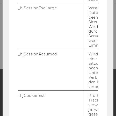
_hjSessionTooLarge
Veranlasst Hot
Datenerfassu
beenden, wen
Sitzung zu vie
Wird automat
durch ein Sig
Servers best
wenn die Sitz
Limit überschr
_hjSessionResumed
Wird gesetzt,
eine
Sitzung/Aufz
nach einer
Unterbrechun
Verbindung w
den Hotjar-Se
verbunden wir
Facebook
Instagram
Blog
_hjCookieTest
Prüft, ob der 
Tracking Cod
verwenden ka
YouTube
Newsletter
Bluesky
ja, wird ein W
gesetzt. Wird 