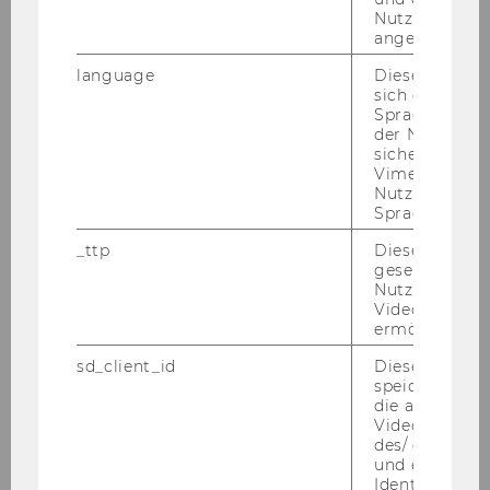
Nutzer*in jem
angemeldet h
praxisWorkshop (2 Tage): Einführung in die
KonsenT-Moderation aus dem
language
Dieses Cooki
Organisationsmodell der Soziokratie
sich die
Spracheinstel
der Nutzer*in
Nachhaltigkeitsberichterstattung in NPOs
sichergestellt
Vimeo in der
Nutzer ausge
Schnupper-Workshop: Einführung in die
Sprache ersch
Soziokratie
_ttp
Dieser Cookie
gesetzt, um d
FlowSession ClearTheAir Herbst 2024
Nutzung des 
Videoplayers 
ermöglichen
Workshop: Resilienz im Beruf
sd_client_id
Dieses Cooki
speichert Dat
Schnupper-Workshop: Einführung in die
die aktuellen
KonsenT-Moderation aus dem
Videoeinstell
Organisationsmodell der Soziokratie
des/ der Benu
und einen per
Identifikatio
Seminar: Gemeinnützigkeitsreformgesetz 2023