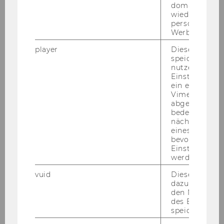
domainübergr
ProEuropeanValuesAT ClearTheAir
wiedererkenn
FlowSessions - Herbst 2025
personalisiert
Werbung auss
ProEuropeanValuesAT Online Resilienz Training
player
Dieses Cooki
speichert
nutzerspezifi
ProEuropeanValuesAT ClearTheAir
Einstellungen
FlowSessions - Frühjahr 2025
ein eingebett
Vimeo-Video
ProEuropeanValuesAT Co-Creation Workshops
abgespielt wi
bedeutet, das
nächsten Ans
2. npoAustauschforum:
eines Vimeo-V
Nachhaltigkeitsberichterstattung - VSME-
bevorzugten
Einstellungen
Standards und Änderungen
werden.
npoSeminar: Wie komme ich zur
vuid
Dieser Cookie
dazu eingeset
Spendenbegünstigung?
den Nutzungs
des Benutzers
Ablauf Lehrgang und Retreat: Positive
speichern.
Leadership - Frühjahr 2025