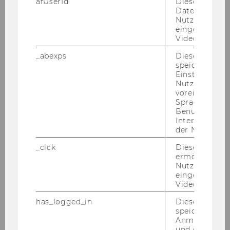
Workshop: Innere Antreiber
afUserId
Dieses Cooki
Daten von
Nutzer*innen,
1. npoAustauschforum:
eingebettete
Nachhaltigkeitsberichterstattung für NPOs
Videos intera
_abexps
Dieses Cooki
Workshop: Organisationale Resilienz
speichert get
Einstellungen
Nutzer*in, zB.
Workshop: Introduction to Resilience
voreingestell
Sprache, Regi
Benutzernam
praxisWorkshop: Entwicklung von KI-
Interaktionsd
Angeboten/Chatbot für NPOs (12.11.2024)
der Nutzer*in
_clck
Dieses Cooki
Workshop: Projektmanagement in NPOs
ermöglicht di
Nutzung des
eingebettete
Workshop Resilienz: die eigene Stärke
Video Players
erkennen
has_logged_in
Dieses Cooki
speichert
praxisWorkshop: AI/Künstliche Intelligenz für
Anmeldeinfo
NPOs
und ob sich de