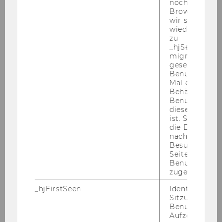
noch in sein
Browser hat,
Workshop: Berufliche Veränderungen und ihre
wir seinen We
Dynamiken
wiederverwen
zu
_hjSessionUser
Workshop: Der Weg zur agilen NPO
migrieren. Wi
gesetzt, wenn
Workshop Selbstorganisation und
Benutzer zum
Mal eine Seite
Partizipation
Behält die Hot
Benutzer-ID be
Workshop Resilienz im Beruf
diese Seite e
ist. Stellt sic
die Daten von
Workshop Digitalisierung konkret
nachfolgende
Besuchen der
Seite derselb
Workshop Funktionen & Dimensionen des
Benutzer-ID
Nonprofit Sektors
zugeordnet w
_hjFirstSeen
Identifiziert d
Workshop Digitalisierung konkret
Sitzung eines
Benutzers. Wi
Aufzeichnungs
Framing anhand moralischer Werte: Neue