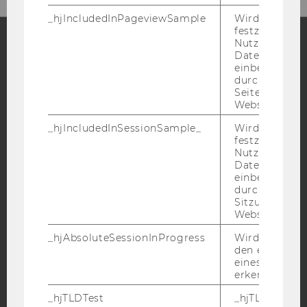
_hjIncludedInPageviewSample
Wird gesetzt
festzustellen,
Nutzer in die
Datenstichpr
Facebook
Instagram
Blog
einbezogen wi
durch das
Seitenaufrufli
Website defini
YouTube
Newsletter
Bluesky
_hjIncludedInSessionSample_
Wird gesetzt
festzustellen,
Nutzer in die
Datenstichpr
einbezogen wi
durch das täg
Sitzungslimit 
IMPRESSUM
Website defini
BARRIEREFREIHEITSERKLÄRUNG WEBSEITE
_hjAbsoluteSessionInProgress
Wird verwend
DATENSCHUTZERKLÄRUNG
den ersten Se
eines Benutze
DATENSCHUTZERKLÄRUNG SOCIAL MEDIA
erkennen.
DATENSCHUTZERKLÄRUNG
_hjTLDTest
_hjTLDTest-Co
STUDIENBEWERBER*INNEN UND STUDIERENDE