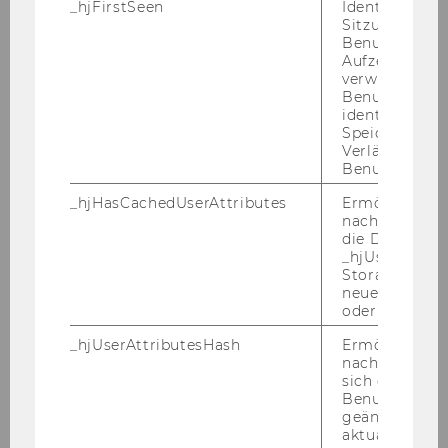
_hjFirstSeen
Identifiziert d
Sitzung eines
Workshop: NPO und Steuern – aus der
Benutzers. Wi
Adlerperspektive
Aufzeichnungs
verwendet, u
Benutzersitz
Workshop Einführung in das Email-Marketing
identifizieren.
Speicherdaue
Verlängert sic
Workshop: Design Thinking und Service
Benutzeraktivi
Design für NPOs
_hjHasCachedUserAttributes
Ermöglicht e
nachzuvollzie
Workshop: Berufliche Veränderungen und ihre
die Daten in
Dynamiken
_hjUserAttrib
Storage auf 
neuesten Stan
Workshop: Der Weg zur agilen NPO
oder nicht.
_hjUserAttributesHash
Ermöglicht e
Workshop Selbstorganisation und
nachzuvollzie
Partizipation
sich ein
Benutzerattri
geändert hat
Workshop Resilienz im Beruf
aktualisiert 