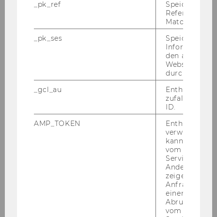
_pk_ref
Speicherung 
Referrers dur
Matomo.
Die An­zahl der ver­füg­ba­ren Plät­ze bei die­ser
_pk_ses
Speicherung 
Informatione
Ver­an­stal­tung ist be­grenzt.
den aktuellen
Webseitenbe
durch Matom
Stor­no­be­din­gun­gen:
Bitte be­ach­ten Sie, dass
die Stor­nie­rung der An­mel­dung auf Grund der
_gcl_au
Enthält eine
zufallsgenerie
be­grenz­ten Teil­neh­mer:in­nen­zahl wie folgt ge­
ID.
re­gelt ist:
AMP_TOKEN
Enthält ein To
verwendet we
bei Ab­mel­dung
we­ni­ger als 3 Wo­chen
kann, um eine
vor der Ver­an­stal­tung sind 30% der Teil­
vom AMP-Clie
Service abzur
nah­me­ge­bühr zu be­zah­len,
Andere mögli
zeigen Opt-ou
bei Ab­mel­dung
we­ni­ger als 2 Wo­chen
Anfrage im G
vor Ver­an­stal­tungs­be­ginn fal­len 50% der
einen Fehler 
Teil­nah­me­ge­bühr an, und
Abrufen einer
vom AMP Clie