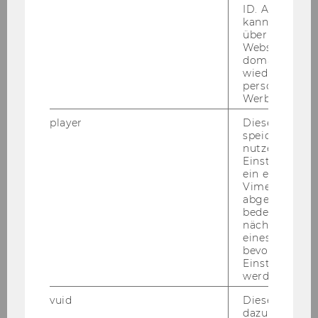
ID. Anhand di
ProEuropeanValuesAT Workshopreihe „Humor:
kann Google 
Workshop 1" - Frühjahr 2026
über verschie
Websites
domainübergr
Workshop: Förderwesen für kleine Vereine
wiedererkenn
personalisiert
Werbung auss
praxisWorkshop: AI/Künstliche Intelligenz für
NPOs - Frühjahr 2026
player
Dieses Cooki
speichert
nutzerspezifi
Workshop: Ubuntu Leadership - ich bin, weil
Einstellungen
wir sind
ein eingebett
Vimeo-Video
abgespielt wi
3. npoAustauschforum:
bedeutet, das
Nachhaltigkeitsberichterstattung – OMNIBUS-
nächsten Ans
Updates und Praxiseinblicke
eines Vimeo-V
bevorzugten
Einstellungen
Workshop: Understanding Your Inner Drivers
werden.
(in English)
vuid
Dieser Cookie
dazu eingeset
npoLehrgang Fit4Future 2025