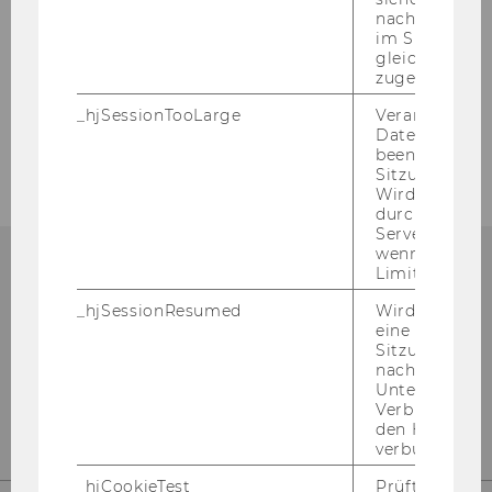
Workshop Faire Entlohnung in NPOs
nachfolgende
im Sitzungsfe
gleichen Sitz
Workshop Die Kraft der Mitgliedschaft
zugeordnet w
_hjSessionTooLarge
Veranlasst Hot
Workshop Wirkungsanalyse in der Praxis
Datenerfassu
beenden, wen
Sitzung zu vie
Wird automat
durch ein Sig
Servers best
wenn die Sitz
Limit überschr
npo­Aus­tria
_hjSessionResumed
Wird gesetzt,
eine
D2 - Welt­han­dels­platz 1
Sitzung/Aufz
Wien 1020
nach einer
Ös­ter­reich
Unterbrechun
Verbindung w
den Hotjar-Se
verbunden wir
_hjCookieTest
Prüft, ob der 