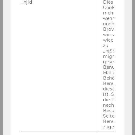
_hjid
Dies ist ein al
Kinderkrebsforschung
Cookie, das wi
mehr setzen, 
Schnupper-Workshop: Einführung in die
wenn ein Benu
noch in sein
KonsenT-Moderation aus dem
Browser hat,
Organisationsmodell der Soziokratie
wir seinen We
wiederverwen
zu
Workshop Resilienz: Thema Burnout-
_hjSessionUser
Prävention für NPOs
migrieren. Wi
gesetzt, wenn
Praxis-Workshop: AI/Künstliche Intelligenz für
Benutzer zum
Mal eine Seite
NPOs
Behält die Hot
Benutzer-ID be
Workshop-Serie: Resilienz und
diese Seite e
ist. Stellt sic
Handlungsfähigkeit in der Klimakrise
die Daten von
nachfolgende
Workshop Resilienz: Thema Selbstfürsorge -
Besuchen der
Herbst 2023
Seite derselb
Benutzer-ID
zugeordnet w
Workshop Resilienz: Thema Selbstfürsorge