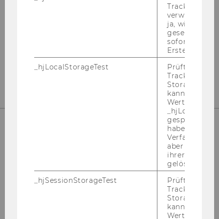
Tracking Cod
verwenden ka
ja, wird ein W
Kon­takt
gesetzt. Wird 
sofort nach s
Tel: +43 1 31336 4288
Erstellung ge
E-​Mail:
npo­aus­tria@wu.ac.at
_hjLocalStorageTest
Prüft, ob der 
Büro: Mo.-Fr. 09:00 bis 17:00
Tracking Code
Storage verw
kann. Wenn ja
Wert 1 gesetzt
_hjLocalStora
gespeicherte
haben keine
Verfallszeit, 
aber fast sofo
ihrer Erstellu
gelöscht.
_hjSessionStorageTest
Prüft, ob der 
Tracking Cod
Storage verw
kann. Wenn ja
Wert von 1 ges