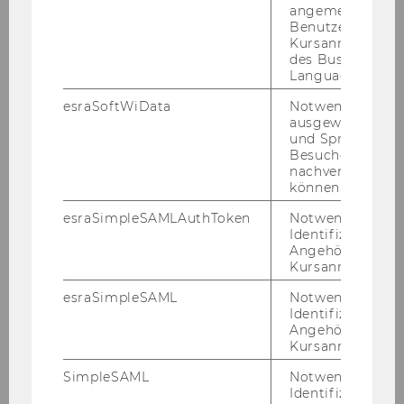
angemeldeten
Moderation in einem ge­schütz­ten Rah­
Benutzers im
men ge­sam­melt und ge­mein­sam re­flek­
Kursanmeldung
des Business
tiert
Language Center
Wis­sen, wie man die KonsenT-​
esraSoftWiData
Notwendig um
Moderation ganz prak­tisch im ei­ge­nen
ausgewählte Sp
Team um­set­zen kann
und Sprachkurse
Besuchers
nachverfolgen z
können.
Über den Vor­tra­gen­den:
esraSimpleSAMLAuthToken
Notwendig zur
Identifizierung 
Angehörige/r für
Kursanmeldung.
esraSimpleSAML
Notwendig zur
Identifizierung 
Angehörige/r für
Kursanmeldung.
SimpleSAML
Notwendig zur
Identifizierung 