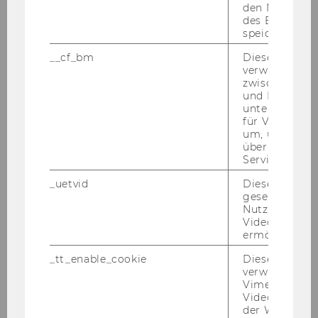
den Nutzungs
des Benutzers
Ablauf des Lehrgangs: Positive Leadership -
speichern.
Herbst 2025
__cf_bm
Dieses Cookie
verwendet, u
zwischen Men
Online-Impulsreihe Führungskräfte-Impulse
und Bots zu
unterscheiden.
ProEuropeanValuesAT Toolkit Presentations
für Vimeo no
um, um gülti
über die Nutz
ProEuropeanValuesAT ClearTheAir
Service zu s
FlowSessions - Herbst 2025
_uetvid
Dieses Cookie
gesetzt, um d
ProEuropeanValuesAT Online Resilienz Training
Nutzung des 
Videoplayers 
ermöglichen
ProEuropeanValuesAT ClearTheAir
FlowSessions - Frühjahr 2025
_tt_enable_cookie
Dieses Cookie
verwendet, u
Vimeo-
ProEuropeanValuesAT Co-Creation Workshops
Videoeinbett
der WU-Websi