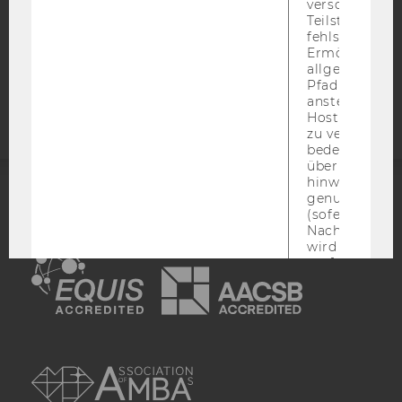
verschiedene
COOKIE EINSTELLUNGEN
Teilstrings, bi
fehlschlägt.
Ermöglicht, 
Barrierefreiheitserklärung
allgemeinsten
Webseite
Pfad zu ermitt
anstelle des
Hostnamens d
zu verwenden 
bedeutet, das
über Subdom
hinweg geme
genutzt werd
ACCREDITED BY:
(sofern zutref
Nach dieser 
wird das Cook
EQUIS
AACSB
entfernt.
MARKETING COOKIES (INKL. US-
Marketin
ANBIETER)
AMBA
Cookies
(inkl.
US-
Anbieter)
Mithilfe dieser Cookies können wir