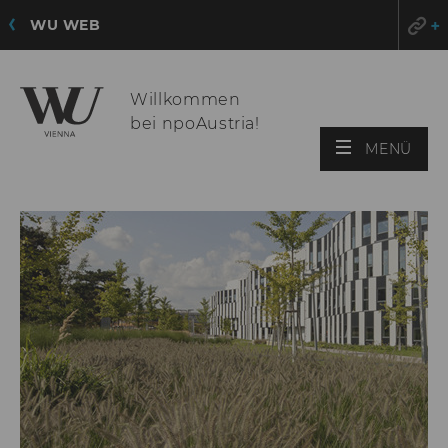
WU WEB
Willkommen
bei npoAustria!
HAU
MENÜ
ÖFF