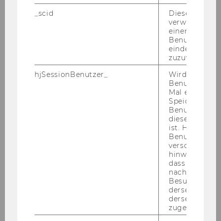
FlowSession ClearTheAir Herbst 2024
_scid
Dieses Cookie
verwendet, u
Workshop: Resilienz im Beruf
einem/einer
Benutzer*in e
eindeutige ID
Schnupper-Workshop: Einführung in die
zuzuweisen
KonsenT-Moderation aus dem
hjSessionBenutzer_
Wird gesetzt,
Organisationsmodell der Soziokratie
Benutzer zum
Mal eine Seite
Seminar: Gemeinnützigkeitsreformgesetz 2023
Speichert die 
Benutzer-ID, d
– Steuerliche Auswirkungen auf NPO
diese Seite e
ist. Hotjar ver
Workshop: Beeindrucken sie schon? Oder
Benutzer nich
verschiedene
posten sie noch?
hinweg.Stellt 
dass Daten v
Workshop: Digital Fundraising
nachfolgende
Besuchen auf
derselben We
Workshop: Effektives
derselben Ben
Schnittstellenmanagement rund um das
zugeordnet w
Fundraising der St. Anna