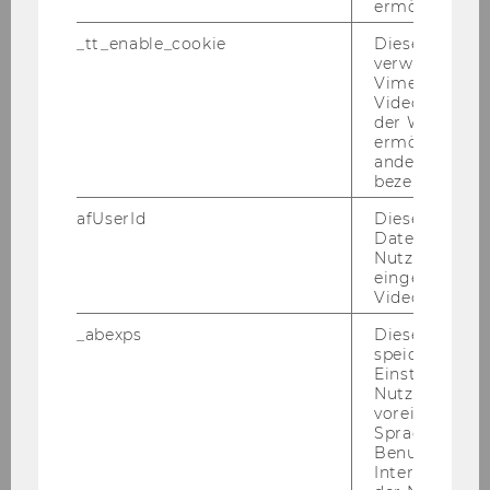
ermöglichen
sa­tio­nen re­si­li­en­ter zu ma­chen und auf zu­künf­
ti­ge Her­aus­for­de­run­gen op­ti­mal vor­zu­be­rei­ten.
_tt_enable_cookie
Dieses Cookie
verwendet, u
Vimeo-
Nach der Ver­an­stal­tung
Videoeinbett
der WU-Websi
Nach Ab­schluss des Mo­duls „Or­ga­ni­sa­tio­na­le
ermöglichen 
Re­si­li­enz“ wer­den die Teil­neh­men­den in der
andere nicht 
Lage sein, kon­kre­te Stra­te­gien zur Stär­kung
bezeichnete 
der Re­si­li­enz ihrer Or­ga­ni­sa­tio­nen um­zu­set­zen.
afUserId
Dieses Cooki
Sie wer­den ge­lernt haben, wie sie Ri­si­ken früh­
Daten von
zei­tig er­ken­nen, ad­äqua­te Maß­nah­men er­grei­
Nutzer*innen,
eingebettete
fen und ihre Or­ga­ni­sa­tio­nen sta­bil und an­pas­
Videos intera
sungs­fä­hig hal­ten kön­nen. Die er­ar­bei­te­ten
Me­tho­den und Tools un­ter­stüt­zen die Teil­neh­
_abexps
Dieses Cooki
speichert get
men­den dabei, ihre Or­ga­ni­sa­ti­on nach­hal­tig zu
Einstellungen
si­chern und auf zu­künf­ti­ge Her­aus­for­de­run­gen
Nutzer*in, zB.
bes­ser vor­be­rei­tet zu sein. Dies trägt nicht nur
voreingestell
Sprache, Regi
zur Sta­bi­li­tät der ein­zel­nen Or­ga­ni­sa­ti­on bei,
Benutzernam
son­dern auch zur Stär­kung der ge­sam­ten zi­vil­
Interaktionsd