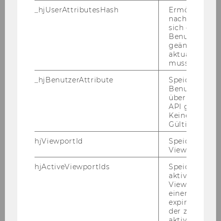
neh­men­den über ein kla­res Ver­ständ­nis ihrer
_hjUserAttributesHash
Ermöglicht e
per­sön­li­chen Werte und deren Be­deu­tung für
nachzuvollzie
ihren All­tag und ihre be­ruf­li­che Pra­xis. Sie er­
sich ein
ken­nen, in­wie­fern ihre Werte mit den EU- und
Benutzerattri
geändert hat
De­mo­kra­tie­wer­ten über­ein­stim­men, und er­
aktualisiert 
hal­ten Im­pul­se, um diese aktiv zu leben und
muss.
wei­ter­zu­tra­gen.
_hjBenutzerAttribute
Speichert
Ziel die­ses Work­shops ist es, die in­di­vi­du­el­len
Benutzerattri
über die Hotja
Stär­ken und Werte be­wusst zu ma­chen und
API gesendet
ge­zielt ein­zu­set­zen – für mehr per­sön­li­che
Keine explizit
Klar­heit, be­ruf­li­che Er­fül­lung und eine re­si­li­en­
Gültigkeitsda
te­re Zi­vil­ge­sell­schaft.
hjViewportId
Speichert Ben
Viewport-Deta
Die Work­shoplei­te­rin:
hjActiveViewportIds
Speichert die
aktiven Benut
Viewports. Sp
einen
expirationTi
der zur Valid
aktiver Ansic