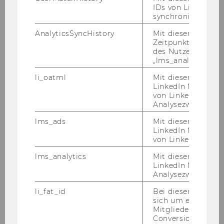
IDs von LinkedIn 
synchronisiert.
Workshop: Introduction to Resilience
AnalyticsSyncHistory
Mit diesem Cookie
Zeitpunkt der Syn
praxisWorkshop: Entwicklung von KI-
des Nutzers mit d
Angeboten/Chatbot für NPOs (12.11.2024)
„lms_analytics“ ge
li_oatml
Mit diesem Cooki
Workshop: Projektmanagement in NPOs
LinkedIn Mitgliede
von LinkedIn zu W
Workshop Resilienz: die eigene Stärke
Analysezwecke iden
erkennen
lms_ads
Mit diesem Cooki
LinkedIn Mitgliede
von LinkedIn identi
praxisWorkshop: AI/Künstliche Intelligenz für
NPOs
lms_analytics
Mit diesem Cooki
LinkedIn Mitgliede
Analysezwecken ide
praxisWorkshop (2 Tage): Einführung in die
KonsenT-Moderation aus dem
li_fat_id
Bei diesem Cookie
Organisationsmodell der Soziokratie
sich um eine indir
Mitgliederkennung,
Conversion-Tracki
Nachhaltigkeitsberichterstattung in NPOs