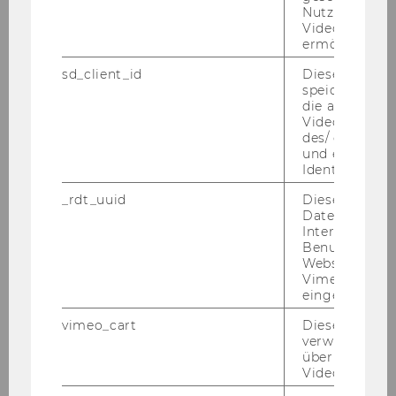
Nutzung des 
Con­sult. Zu sei­nen be­ruf­li­chen Sta­tio­
Videoplayers 
nen zäh­len die Ar­bei­ter­kam­mer Wien,
ermöglichen
die Re­gu­lie­rungs­be­hör­de RTR und die
sd_client_id
Dieses Cooki
Te­le­kom Aus­tria, wo er ver­schie­de­ne
speichert Dat
Füh­rungs­po­si­tio­nen in den Be­rei­chen
die aktuellen
Videoeinstell
Kom­mu­ni­ka­ti­on und stra­te­gi­sches Ma­
des/ der Benu
nage­ment in­ne­hat­te. Er berät Un­ter­
und einen per
neh­men und öf­fent­li­che In­sti­tu­tio­nen
Identifikatio
in Stra­te­gie­ent­wick­lung und Pro­zess­ge­
_rdt_uuid
Dieses Cooki
stal­tung. Er war Vor­stands­mit­glied der
Daten über di
Interaktionen
ISPA. Dar­über hin­aus ist er Mit­glied in
Benutzer*inne
ver­schie­de­nen Nor­mungs­gre­mi­en
Websites, auf
(Aus­tria Stan­dards) im The­men­be­reich
Vimeo-Video
eingebettet is
Re­si­li­enz.
vimeo_cart
Dieses Cookie
verwendet, u
überprüfen, wi
Video abgespi