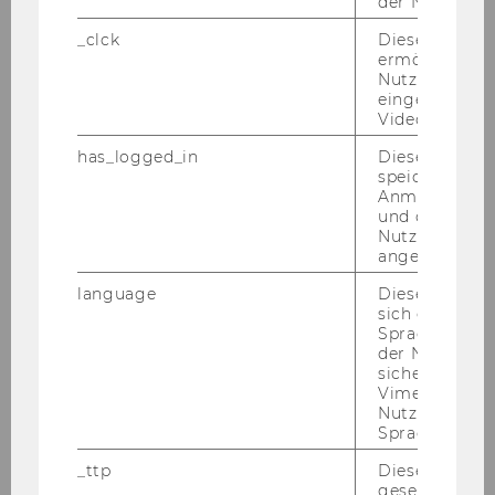
ge­sell­schaft­li­chen Land­schaft.
der Nutzer*in
_clck
Dieses Cooki
Der Work­shoplei­ter:
ermöglicht di
Nutzung des
eingebettete
Video Players
has_logged_in
Dieses Cooki
speichert
Anmeldeinfo
und ob sich de
Nutzer*in jem
angemeldet h
language
Dieses Cooki
sich die
Spracheinstel
der Nutzer*in
sichergestellt
Vimeo in der
Nutzer ausge
Sprache ersch
Mag. Alois Schrems
ist stu­dier­ter Volks­
wirt und Ge­schäfts­füh­rer des
_ttp
Dieser Cookie
gesetzt, um d
Beratungs-​unternehmens Re­si­li­en­ce