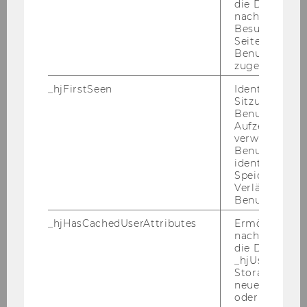
die Daten von
Im drit­ten Modul der Reihe ler­nen die Teil­neh­
nachfolgende
Besuchen der
men­den den Zu­sam­men­hang zwi­schen Wer­
Seite derselb
ten, Stär­ken und Cha­rak­ter­ei­gen­schaf­ten ken­
Benutzer-ID
nen. Sie er­fah­ren, wie der be­wuss­te Ein­satz
zugeordnet w
die­ser Aspek­te nicht nur das per­sön­li­che Wohl­
_hjFirstSeen
Identifiziert d
be­fin­den stei­gert, son­dern auch die be­ruf­li­che
Sitzung eines
Zu­frie­den­heit und Ef­fi­zi­enz för­dert.
Benutzers. Wi
Aufzeichnungs
Ge­ra­de in Zei­ten po­li­ti­scher und ge­sell­schaft­li­
verwendet, u
Benutzersitz
cher Un­si­cher­hei­ten ist es be­deut­sam, über
identifizieren.
die ei­ge­nen Werte hin­aus auch ge­samt­ge­sell­
Speicherdaue
schaft­li­che Werte zu re­flek­tie­ren: Wel­che
Verlängert sic
Benutzeraktivi
Werte ver­tritt die EU? Was be­deu­tet De­mo­kra­
tie für uns? Und wie sehr de­cken sich diese mit
_hjHasCachedUserAttributes
Ermöglicht e
den ei­ge­nen Über­zeu­gun­gen?
nachzuvollzie
die Daten in
_hjUserAttrib
Nach der Ver­an­stal­tung
Storage auf 
neuesten Stan
Nach Ab­schluss des Trai­nings ver­fü­gen die Teil­
oder nicht.