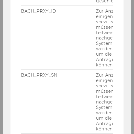
geschlossen wur
Eu­r­opeanVa­lue­sAT kön­
BACH_PRXY_ID
Zur Anzeige von
nen die Work­shops, un­ab­
einigen WU-
hän­gig vom Er­folg der
spezifischen Inh
Ein­rei­chung, kos­ten­los
müssen Informa
teilweise von
be­su­chen.
nachgelagerten
System abgefra
werden. Notwen
um die Antwort 
Anfrage zuordne
können.
BACH_PRXY_SN
Zur Anzeige von
1. Pro­Eu­r­opeanVa­lue­sAT Online-​Resilienz
einigen WU-
Trai­ning - Modul: „Per­sön­li­che Re­si­li­enz“
spezifischen Inh
müssen Informa
(10. Juni 2025)
teilweise von
nachgelagerten
System abgefra
werden. Notwen
um die Antwort 
Anfrage zuordne
können.