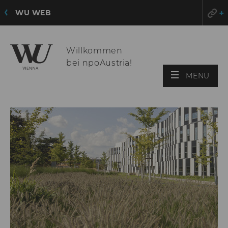
WU WEB
Willkommen
bei npoAustria!
HAU
MENÜ
ÖFF