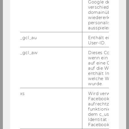
Google den User ü
verschiedene Webs
domainübergreife
ProEuropeanValuesAT Workshop: Die Macht
wiedererkennen u
der positiven Emotionen
personalisierte W
ausspielen.
ProEuropeanValuesAT Workshopreihe „Humor:
_gcl_au
Enthält eine zufal
Workshop 1" - Frühjahr 2026
User-ID.
_gcl_aw
Dieses Cookie wird
Workshop: Förderwesen für kleine Vereine
wenn ein User über
auf eine Google W
auf die Website ge
praxisWorkshop: AI/Künstliche Intelligenz für
enthält Informatio
NPOs - Frühjahr 2026
welche Werbeanzei
wurde.
Workshop: Ubuntu Leadership - ich bin, weil
xs
Wird verwendet, u
wir sind
Facebook-Sitzung
aufrechtzuerhalten
funktioniert in Ve
3. npoAustauschforum:
dem c_user-Cookie
Nachhaltigkeitsberichterstattung – OMNIBUS-
Identität des Users
Updates und Praxiseinblicke
Facebook zu authen