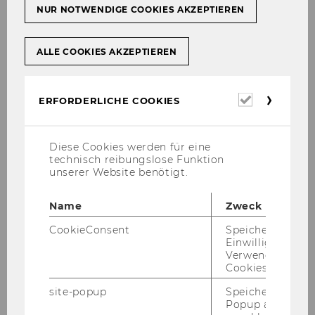
Trai­ner:innen:
Mag. Alois
NUR NOTWENDIGE COOKIES AKZEPTIEREN
Schrems (
Re­si­li­en­ce
Con­sult
)
ALLE COOKIES AKZEPTIEREN
3. On­line Trai­ning "Werte
als Kom­pass"
- 16.
Erforderl
Juli 2025, 15:00-17:00
ERFORDERLICHE COOKIES
Cookies
in
Trai­ne­rin:
Dr.
Doris
Scho­ber (npo­Aus­tria)
Diese Cookies werden für eine
technisch reibungslose Funktion
Wo:
On­line
unserer Website benötigt.
Teil­nah­me­ge­bühr:
Name
Zweck
Nor­mal­preis pro Work­
shop: €79.-
CookieConsent
Speichert Ihre
Einwilligung zur
Preis für npo­Aus­tria Mit­
Verwendung vo
Cookies.
glie­der pro Work­shop:
€59.-
site-popup
Speichert ob ein
Popup ausgefüll
Alle An­trag­stel­ler von Pro­