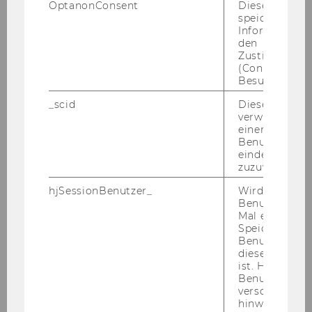
OptanonConsent
Dieses Cooki
speichert
Informatione
3. Pro­Eu­r­opeanVa­lue­sAT Online-​
den
Zustimmungs
Resilienz Trai­ning - Modul: "Werte als
(Consent) ein
Kom­pass: das ei­ge­ne Po­ten­zi­al er­ken­
Besuchers.
nen und wer­te­be­wusst ein­set­zen" (16.
_scid
Dieses Cookie
Juli 2025)
verwendet, u
einem/einer
Benutzer*in e
eindeutige ID
zuzuweisen
hjSessionBenutzer_
Wird gesetzt,
Benutzer zum
Mal eine Seite
Speichert die 
Benutzer-ID, d
diese Seite e
ist. Hotjar ver
Benutzer nich
Hin­ter­grund der Ver­an­stal­tung
verschiedene
hinweg.Stellt 
Das drit­te
"Pro­Eu­r­opeanVa­lue­sAT Online-​