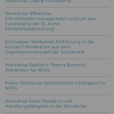
Workshop: Digital Fundraising
aam_uuid
Dieses Cookie dien
Synchronisierung
Audience Manager
Workshop: Effektives
Schnittstellenmanagement rund um das
AMCV_XXX_at_AdobeOrg
Dieses Cookie enth
Fundraising der St. Anna
eindeutige Kennun
Kinderkrebsforschung
Adobe Experience 
li_mc
Dieses Cookie wird
Schnupper-Workshop: Einführung in die
temporärer Cache
KonsenT-Moderation aus dem
Es dient dazu,
Organisationsmodell der Soziokratie
Einwilligungsinfo
des/ der Nutzer*in
Datenbank client-s
Workshop Resilienz: Thema Burnout-
verfügbar zu habe
Prävention für NPOs
lang
Dieses Cookie merk
Spracheinstellung 
Praxis-Workshop: AI/Künstliche Intelligenz für
Nutzer*in. So wird
NPOs
sichergestellt, das
LinkedIn.com-Webs
vom Nutzer ausge
Workshop-Serie: Resilienz und
Sprache erscheint.
Handlungsfähigkeit in der Klimakrise
twll
Dieses Cookie wird