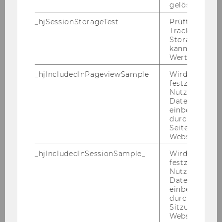
gelöscht.
_hjSessionStorageTest
Prüft, ob der 
Tracking Cod
Die An­zahl der ver­füg­ba­ren Plät­ze bei die­ser
Storage verw
Ver­an­stal­tung ist be­grenzt.
kann. Wenn ja
Wert von 1 ges
_hjIncludedInPageviewSample
Wird gesetzt
Stor­no­be­din­gun­gen:
Bitte be­ach­ten Sie, dass
festzustellen,
die Stor­nie­rung der An­mel­dung auf Grund der
Nutzer in die
be­grenz­ten Teil­neh­mer:in­nen­zahl wie folgt ge­
Datenstichpr
einbezogen wi
re­gelt ist:
durch das
Seitenaufrufli
Website defini
bei Ab­mel­dung
we­ni­ger als 3 Wo­chen
vor der Ver­an­stal­tung sind 30% der Teil­
_hjIncludedInSessionSample_
Wird gesetzt
nah­me­ge­bühr zu be­zah­len,
festzustellen,
Nutzer in die
bei Ab­mel­dung
we­ni­ger als 2 Wo­chen
Datenstichpr
einbezogen wi
vor Ver­an­stal­tungs­be­ginn fal­len 50% der
durch das täg
Teil­nah­me­ge­bühr an, und
Sitzungslimit 
Website defini
bei Ab­mel­dung von
we­ni­ger als einer