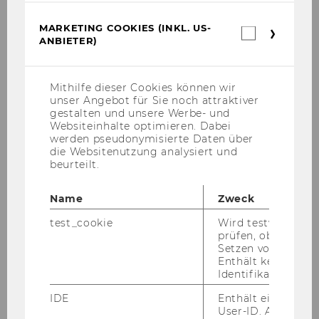
ProEuropeanValuesAT Co-Creation Workshop:
Humor und Emotionen - Entwicklung
MARKETING COOKIES (INKL. US-
Marketin
ANBIETER)
Cookies
Workshop: ProEuropeanValuesAT Resilience
(inkl.
Toolkit (in English)
US-
Anbieter)
Mithilfe dieser Cookies können wir
unser Angebot für Sie noch attraktiver
ProEuropeanValuesAT Workshopreihe „Humor:
gestalten und unsere Werbe- und
Workshop 3" - Frühjahr 2026
Websiteinhalte optimieren. Dabei
werden pseudonymisierte Daten über
die Websitenutzung analysiert und
ProEuropeanValuesAT Workshopreihe „Humor:
beurteilt.
Workshop 2" - Frühjahr 2026
Name
Zweck
Workshop: Energieverbrauch von Künstlicher
Intelligenz
test_cookie
Wird testweise ge
prüfen, ob der Br
Setzen von Cookies
praxisWorkshop: Entwicklung von KI-
Enthält keine
Angeboten für NPOs - Frühjahr 2026
Identifikationsme
IDE
Enthält eine zufal
Positive Leadership: Lehrgang und Retreat -
User-ID. Anhand d
Frühjahr 2026