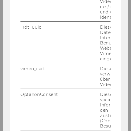
erkennen
Videoeinstell
des/ der Benu
und einen per
praxisWorkshop: AI/Künstliche Intelligenz für
Identifikatio
NPOs
_rdt_uuid
Dieses Cooki
Daten über di
praxisWorkshop (2 Tage): Einführung in die
Interaktionen
KonsenT-Moderation aus dem
Benutzer*inne
Websites, auf
Organisationsmodell der Soziokratie
Vimeo-Video
eingebettet is
Nachhaltigkeitsberichterstattung in NPOs
vimeo_cart
Dieses Cookie
verwendet, u
Schnupper-Workshop: Einführung in die
überprüfen, wi
Soziokratie
Video abgespi
OptanonConsent
Dieses Cooki
FlowSession ClearTheAir Herbst 2024
speichert
Informatione
den
Workshop: Resilienz im Beruf
Zustimmungs
(Consent) ein
Besuchers.
Schnupper-Workshop: Einführung in die