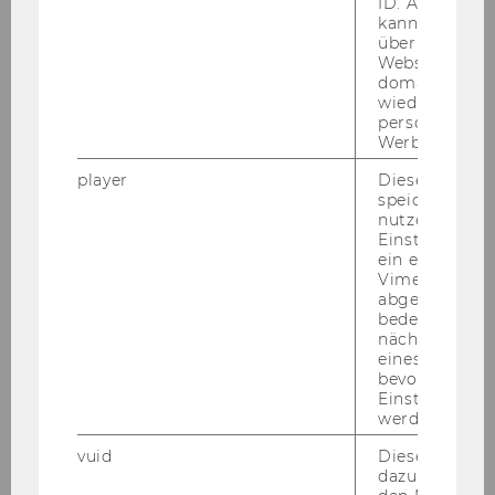
ID. Anhand di
praxisWorkshop: AI/Künstliche Intelligenz für
kann Google 
über verschie
NPOs - Frühjahr 2026
Websites
domainübergr
Workshop: Ubuntu Leadership - ich bin, weil
wiedererkenn
wir sind
personalisiert
Werbung auss
3. npoAustauschforum:
player
Dieses Cooki
speichert
Nachhaltigkeitsberichterstattung – OMNIBUS-
nutzerspezifi
Updates und Praxiseinblicke
Einstellungen
ein eingebett
Workshop: Understanding Your Inner Drivers
Vimeo-Video
abgespielt wi
(in English)
bedeutet, das
nächsten Ans
npoLehrgang Fit4Future 2025
eines Vimeo-V
bevorzugten
Einstellungen
Ablauf des Lehrgangs: Positive Leadership -
werden.
Herbst 2025
vuid
Dieser Cookie
dazu eingeset
Online-Impulsreihe Führungskräfte-Impulse