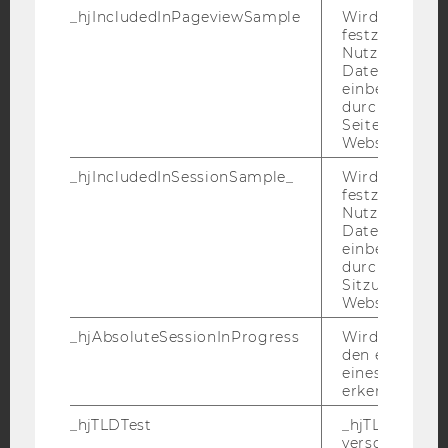
_hjIncludedInPageviewSample
Wird gesetzt
festzustellen,
Nutzer in die
YouTube
Newsletter
Bluesky
Datenstichpr
einbezogen wi
durch das
Seitenaufrufli
Website defini
_hjIncludedInSessionSample_
Wird gesetzt
IMPRESSUM
festzustellen,
BARRIEREFREIHEITSERKLÄRUNG WEBSEITE
Nutzer in die
Datenstichpr
DATENSCHUTZERKLÄRUNG
einbezogen wi
durch das täg
DATENSCHUTZERKLÄRUNG SOCIAL MEDIA
Sitzungslimit 
DATENSCHUTZERKLÄRUNG
Website defini
STUDIENBEWERBER*INNEN UND STUDIERENDE
_hjAbsoluteSessionInProgress
Wird verwend
COOKIE EINSTELLUNGEN
den ersten Se
eines Benutze
erkennen.
Barrierefreiheitserklärung
Webseite
_hjTLDTest
_hjTLDTest-Co
verschiedene