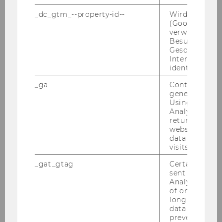
_dc_gtm_--property-id--
Wird von Dou
(Google Tag 
verwendet, u
Vergangene Veranstaltungen
Besucher nach
Geschlecht o
Interessen zu
identifizieren.
ProEuropeanValuesAT ClearTheAir
_ga
Contains a r
FlowSessions - Frühjahr 2026
generated use
Using this ID
Analytics can
ProEuropeanValuesAT Co-Creation Workshop:
returning use
Humor und Emotionen - Entwicklung
website and 
data from pre
Workshop: ProEuropeanValuesAT Resilience
visits.
Toolkit (in English)
_gat_gtag
Certain data i
sent to Googl
Analytics a 
ProEuropeanValuesAT Workshopreihe „Humor:
of once per m
Workshop 3" - Frühjahr 2026
long as it is s
data transfers
ProEuropeanValuesAT Workshopreihe „Humor:
prevented.