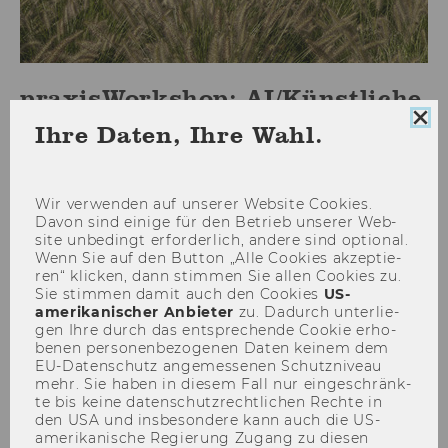
praxisWorkshop: AI/Künstliche
Intelligenz für NPOs -
Coo
Ihre Daten, Ihre Wahl.
Con
Frühjahr 2026
sch
Wir ver­wen­den auf un­se­rer Web­site Coo­kies.
Davon sind ei­ni­ge für den Be­trieb un­se­rer Web­
site un­be­dingt er­for­der­lich, an­de­re sind op­tio­nal.
Wenn Sie auf den But­ton „Alle Coo­kies ak­zep­tie­
ren“ kli­cken, dann stim­men Sie allen Coo­kies zu.
Sie stim­men damit auch den Coo­kies
US-​
amerikanischer An­bie­ter
zu. Da­durch un­ter­lie­
gen Ihre durch das ent­spre­chen­de Coo­kie er­ho­
be­nen per­so­nen­be­zo­ge­nen Daten kei­nem dem
EU-​Datenschutz an­ge­mes­se­nen Schutz­ni­veau
mehr. Sie haben in die­sem Fall nur ein­ge­schränk­
te bis keine da­ten­schutz­recht­li­chen Rech­te in
den USA und ins­be­son­de­re kann auch die US-​
amerikanische Re­gie­rung Zu­gang zu die­sen