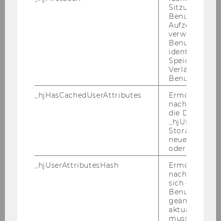
Sitzung eines
Benutzers. Wi
Workshop: Design Thinking und Service
Aufzeichnungs
Design für NPOs
verwendet, u
Benutzersitz
identifizieren.
Workshop: Berufliche Veränderungen und ihre
Speicherdaue
Dynamiken
Verlängert sic
Benutzeraktivi
Workshop: Der Weg zur agilen NPO
_hjHasCachedUserAttributes
Ermöglicht e
nachzuvollzie
die Daten in
Workshop Selbstorganisation und
_hjUserAttrib
Partizipation
Storage auf 
neuesten Stan
oder nicht.
Workshop Resilienz im Beruf
_hjUserAttributesHash
Ermöglicht e
nachzuvollzie
Workshop Digitalisierung konkret
sich ein
Benutzerattri
Workshop Funktionen & Dimensionen des
geändert hat
aktualisiert 
Nonprofit Sektors
muss.