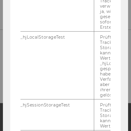
Tracking Cod
Büro: Mo.-Fr. 09:00 bis 17:00
verwenden ka
ja, wird ein W
gesetzt. Wird 
sofort nach s
Erstellung ge
_hjLocalStorageTest
Prüft, ob der 
Tracking Code
Storage verw
kann. Wenn ja
Wert 1 gesetzt
_hjLocalStora
gespeicherte
haben keine
Verfallszeit, 
aber fast sofo
ihrer Erstellu
gelöscht.
_hjSessionStorageTest
Prüft, ob der 
Tracking Cod
Storage verw
kann. Wenn ja
Facebook
Instagram
Blog
Wert von 1 ges