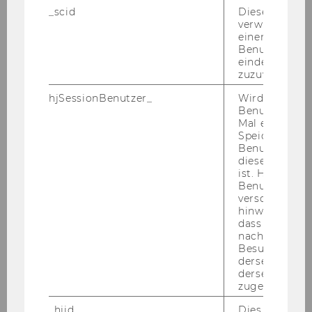
KonsenT-Moderation aus dem
_scid
Dieses Cookie
Organisationsmodell der Soziokratie
verwendet, u
einem/einer
Benutzer*in e
Seminar: Gemeinnützigkeitsreformgesetz 2023
eindeutige ID
– Steuerliche Auswirkungen auf NPO
zuzuweisen
hjSessionBenutzer_
Wird gesetzt,
Workshop: Beeindrucken sie schon? Oder
Benutzer zum
posten sie noch?
Mal eine Seite
Speichert die 
Benutzer-ID, d
Workshop: Digital Fundraising
diese Seite e
ist. Hotjar ver
Benutzer nich
Workshop: Effektives
verschiedene
Schnittstellenmanagement rund um das
hinweg.Stellt 
Fundraising der St. Anna
dass Daten v
Kinderkrebsforschung
nachfolgende
Besuchen auf
derselben We
Schnupper-Workshop: Einführung in die
derselben Ben
KonsenT-Moderation aus dem
zugeordnet w
Organisationsmodell der Soziokratie
_hjid
Dies ist ein al