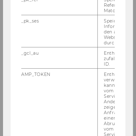
Referrers dur
braucht es Wis­sen, Ver­ant­wor­tung und
Matomo.
Pra­xis­be­zug.“
_pk_ses
Speicherung 
Informatione
den aktuellen
Webseitenbe
durch Matom
Die An­zahl der ver­füg­ba­ren Plät­ze bei die­ser
Ver­an­stal­tung ist be­grenzt.
_gcl_au
Enthält eine
zufallsgenerie
Stor­no­be­din­gun­gen: Bitte be­ach­ten Sie, dass
ID.
wir bei Stor­nie­rung der An­mel­dung bis 1
AMP_TOKEN
Enthält ein To
Woche vor dem Ver­an­stal­tungs­ter­min eine Be­
verwendet we
ar­bei­tungs­ge­bühr in Höhe von € 10,– ver­rech­
kann, um eine
vom AMP-Clie
nen müs­sen. Auf Grund der be­grenz­ten Teil­
Service abzur
neh­mer:in­nen­zahl wird bei Ab­mel­dung nach
Andere mögli
die­sem Zeit­punkt die ge­sam­te Teil­nah­me­ge­
zeigen Opt-ou
Anfrage im G
bühr fäl­lig. Selbst­ver­ständ­lich ist die Nen­nung
einen Fehler 
von Er­satz­teil­neh­mer:innen mög­lich.
Abrufen einer
vom AMP Clie
Service an.