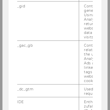
Workshop 2" - Frühjahr 2026
_gid
Contains a r
generated use
Using this ID
Workshop: Energieverbrauch von Künstlicher
Analytics can
Intelligenz
returning use
website and 
praxisWorkshop: Entwicklung von KI-
data from pre
visits.
Angeboten für NPOs - Frühjahr 2026
_gac_gb
Contains cam
related infor
Positive Leadership: Lehrgang und Retreat -
the user. If G
Frühjahr 2026
Analytics and
Ads accounts 
ProEuropeanValuesAT Workshop: Die Macht
linked, the co
tags on the G
der positiven Emotionen
website read 
cookie.
ProEuropeanValuesAT Workshopreihe „Humor:
_dc_gtm
Used to throt
Workshop 1" - Frühjahr 2026
request rate.
IDE
Enthält eine
Workshop: Förderwesen für kleine Vereine
zufallsgenerie