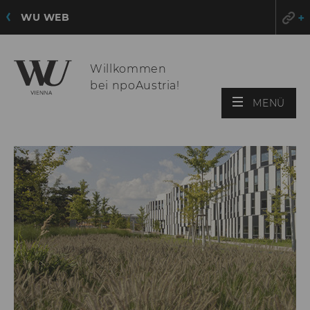
WU WEB
Willkommen
bei npoAustria!
HAU
MENÜ
ÖFF