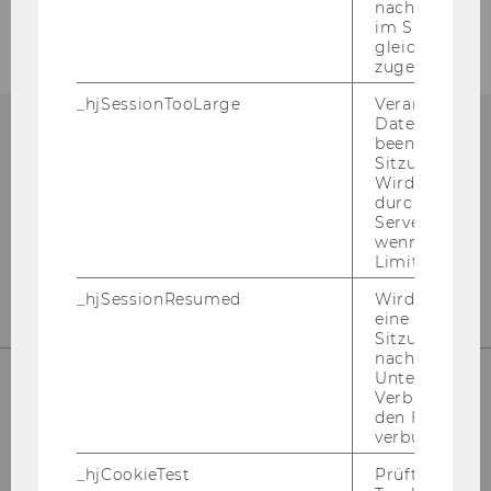
nachfolgende
im Sitzungsfe
gleichen Sitz
zugeordnet w
_hjSessionTooLarge
Veranlasst Hot
Datenerfassu
beenden, wen
Sitzung zu vie
npo­Aus­tria
Wird automat
durch ein Sig
D2 - Welt­han­dels­platz 1
Servers best
Wien 1020
wenn die Sitz
Ös­ter­reich
Limit überschr
_hjSessionResumed
Wird gesetzt,
eine
Sitzung/Aufz
nach einer
Unterbrechun
Verbindung w
den Hotjar-Se
Kon­takt
verbunden wir
Tel: +43 1 31336 4288
_hjCookieTest
Prüft, ob der 
E-​Mail:
npo­aus­tria@wu.ac.at