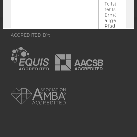
Teilstrings, bi
fehlschlägt.
Ermöglicht, 
allgemeinsten
Pfad zu ermitt
anstelle des
ACCREDITED BY:
Hostnamens d
zu verwenden 
EQUIS
AACSB
bedeutet, das
über Subdom
hinweg geme
genutzt werd
(sofern zutref
Nach dieser 
wird das Cook
AMBA
entfernt.
MARKETING COOKIES (INKL. US-
Marketin
ANBIETER)
Cookies
(inkl.
US-
Anbieter)
Mithilfe dieser Cookies können wir