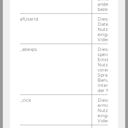
Spendenbegünstigung?
andere nicht 
bezeichnete 
Ablauf Lehrgang und Retreat: Positive
afUserId
Dieses Cooki
Leadership - Frühjahr 2025
Daten von
Nutzer*innen,
eingebettete
praxisWorkshop: Entwicklung von KI-
Videos intera
Angeboten/Chatbot für NPOs
_abexps
Dieses Cooki
speichert get
Workshop: Erfolgsfaktor authentisches
Einstellungen
Networking
Nutzer*in, zB.
voreingestell
Sprache, Regi
praxisWorkshop: AI/Künstliche Intelligenz für
Benutzernam
NPOs
Interaktionsd
der Nutzer*in
Workshop: Risikomanagement und Haftung
_clck
Dieses Cooki
ermöglicht di
Nutzung des
ProEuropeanValuesAT npoFokusgruppe
eingebettete
Bedarfserhebung Resilienz
Video Players