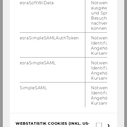
ar­bei­tungs­ge­bühr in Höhe von € 10,– ver­rech­
esraSoftWiData
Notwendig um
nen müs­sen. Auf Grund der be­grenz­ten Teil­
ausgewählte Sp
und Sprachkurse
neh­mer:in­nen­zahl wird bei Ab­mel­dung nach
Besuchers
die­sem Zeit­punkt die ge­sam­te Teil­nah­me­ge­
nachverfolgen z
bühr fäl­lig. Selbst­ver­ständ­lich ist die Nen­nung
können.
von Er­satz­teil­neh­mer:innen mög­lich.
esraSimpleSAMLAuthToken
Notwendig zur
Identifizierung 
Angehörige/r für
Kursanmeldung.
esraSimpleSAML
Notwendig zur
Identifizierung 
Vergangene Veranstaltungen
Angehörige/r für
Kursanmeldung.
SimpleSAML
Notwendig zur
ProEuropeanValuesAT ClearTheAir
Identifizierung 
FlowSessions - Frühjahr 2026
Angehörige/r für
Kursanmeldung.
ProEuropeanValuesAT Co-Creation Workshop:
Humor und Emotionen - Entwicklung
WEBSTATISTIK COOKIES (INKL. US-
Webstatis