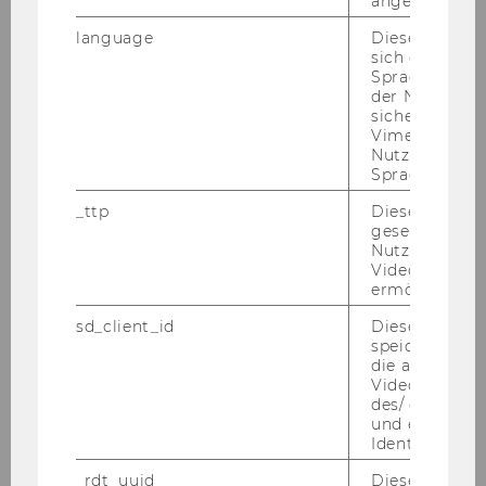
angemeldet h
Schnittstellenmanagement rund um das
language
Dieses Cooki
Fundraising der St. Anna
sich die
Kinderkrebsforschung
Spracheinstel
der Nutzer*in
sichergestellt
Schnupper-Workshop: Einführung in die
Vimeo in der
KonsenT-Moderation aus dem
Nutzer ausge
Organisationsmodell der Soziokratie
Sprache ersch
_ttp
Dieser Cookie
Workshop Resilienz: Thema Burnout-
gesetzt, um d
Prävention für NPOs
Nutzung des 
Videoplayers 
ermöglichen
Praxis-Workshop: AI/Künstliche Intelligenz für
NPOs
sd_client_id
Dieses Cooki
speichert Dat
die aktuellen
Workshop-Serie: Resilienz und
Videoeinstell
Handlungsfähigkeit in der Klimakrise
des/ der Benu
und einen per
Identifikatio
Workshop Resilienz: Thema Selbstfürsorge -
Herbst 2023
_rdt_uuid
Dieses Cooki