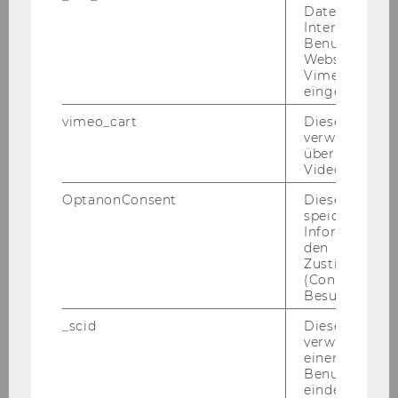
Daten über di
Interaktionen
Workshop Resilienz: Thema Selbstfürsorge
Benutzer*inne
Websites, auf
Vimeo-Video
Workshop: NPO und Steuern – aus der
eingebettet is
Adlerperspektive
vimeo_cart
Dieses Cookie
verwendet, u
Workshop Einführung in das Email-Marketing
überprüfen, wi
Video abgespi
Workshop: Design Thinking und Service
OptanonConsent
Dieses Cooki
Design für NPOs
speichert
Informatione
Workshop: Berufliche Veränderungen und ihre
den
Zustimmungs
Dynamiken
(Consent) ein
Besuchers.
Workshop: Der Weg zur agilen NPO
_scid
Dieses Cookie
verwendet, u
Workshop Selbstorganisation und
einem/einer
Partizipation
Benutzer*in e
eindeutige ID