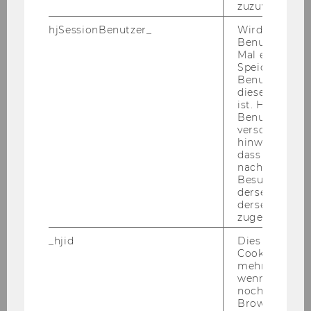
zuzuweisen
Workshop Resilienz im Beruf
hjSessionBenutzer_
Wird gesetzt,
Benutzer zum
Workshop Digitalisierung konkret
Mal eine Seite
Speichert die 
Benutzer-ID, d
Workshop Funktionen & Dimensionen des
diese Seite e
Nonprofit Sektors
ist. Hotjar ver
Benutzer nich
verschiedene
Workshop Digitalisierung konkret
hinweg.Stellt 
dass Daten v
nachfolgende
Framing anhand moralischer Werte: Neue
Besuchen auf
Zielgruppen für alte Anliegen gewinnen
derselben We
derselben Ben
zugeordnet w
Workshop Soziale Ungleichheit in der
Freiwilligenarbeit
_hjid
Dies ist ein al
Cookie, das wi
mehr setzen, 
Workshop Covid-Impfung für MitarbeiterInnen
wenn ein Benu
und Freiwillige
noch in sein
Browser hat,