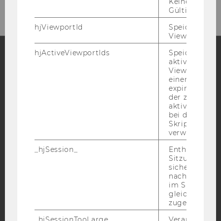
Keine explizit
Gültigkeitsda
hjViewportId
Speichert Ben
Viewport-Deta
hjActiveViewportIds
Speichert die
aktiven Benut
Facebook
Instagram
Blog
Viewports. Sp
einen
expirationTi
der zur Valid
aktiver Ansic
YouTube
Newsletter
Bluesky
bei der
Skriptinitiali
verwendet wir
_hjSession_
Enthält die ak
Sitzungsdaten.
sicher, dass
IMPRESSUM
nachfolgende
im Sitzungsfe
BARRIEREFREIHEITSERKLÄRUNG WEBSEITE
gleichen Sitz
DATENSCHUTZERKLÄRUNG
zugeordnet w
DATENSCHUTZERKLÄRUNG SOCIAL MEDIA
_hjSessionTooLarge
Veranlasst Hot