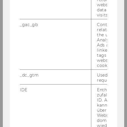
ProEuropeanValuesAT Co-Creation Workshops
website and 
data from pre
visits.
2. npoAustauschforum:
Nachhaltigkeitsberichterstattung - VSME-
_gac_gb
Contains cam
Standards und Änderungen
related infor
the user. If G
Analytics and
npoSeminar: Wie komme ich zur
Ads accounts 
Spendenbegünstigung?
linked, the co
tags on the G
website read 
Ablauf Lehrgang und Retreat: Positive
cookie.
Leadership - Frühjahr 2025
_dc_gtm
Used to throt
request rate.
praxisWorkshop: Entwicklung von KI-
Angeboten/Chatbot für NPOs
IDE
Enthält eine
zufallsgenerie
ID. Anhand di
Workshop: Erfolgsfaktor authentisches
kann Google 
Networking
über verschie
Websites
domainübergr
praxisWorkshop: AI/Künstliche Intelligenz für
wiedererkenn