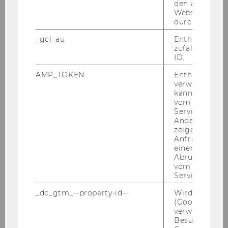
den aktuellen
der positiven Emotionen
Webseitenbe
durch Matom
ProEuropeanValuesAT Workshopreihe „Humor:
_gcl_au
Enthält eine
Workshop 1" - Frühjahr 2026
zufallsgenerie
ID.
Workshop: Förderwesen für kleine Vereine
AMP_TOKEN
Enthält ein To
verwendet we
kann, um eine
praxisWorkshop: AI/Künstliche Intelligenz für
vom AMP-Clie
NPOs - Frühjahr 2026
Service abzur
Andere mögli
zeigen Opt-ou
Workshop: Ubuntu Leadership - ich bin, weil
Anfrage im G
wir sind
einen Fehler 
Abrufen einer
vom AMP Clie
3. npoAustauschforum:
Service an.
Nachhaltigkeitsberichterstattung – OMNIBUS-
Updates und Praxiseinblicke
_dc_gtm_--property-id--
Wird von Dou
(Google Tag 
verwendet, u
Workshop: Understanding Your Inner Drivers
Besucher nach
(in English)