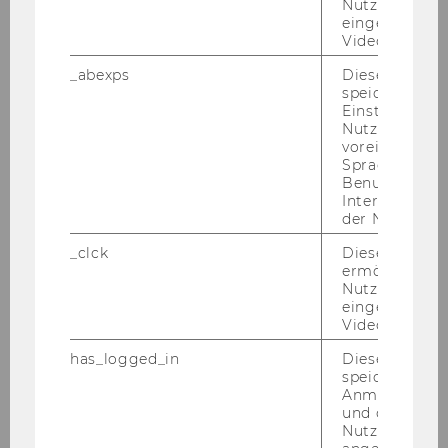
Nutzer*innen,
Soziokratie
eingebettete
Videos intera
FlowSession ClearTheAir Herbst 2024
_abexps
Dieses Cooki
speichert get
Workshop: Resilienz im Beruf
Einstellungen
Nutzer*in, zB.
voreingestell
Schnupper-Workshop: Einführung in die
Sprache, Regi
KonsenT-Moderation aus dem
Benutzernam
Organisationsmodell der Soziokratie
Interaktionsd
der Nutzer*in
Seminar: Gemeinnützigkeitsreformgesetz 2023
_clck
Dieses Cooki
ermöglicht di
– Steuerliche Auswirkungen auf NPO
Nutzung des
eingebettete
Workshop: Beeindrucken sie schon? Oder
Video Players
posten sie noch?
has_logged_in
Dieses Cooki
speichert
Workshop: Digital Fundraising
Anmeldeinfo
und ob sich de
Nutzer*in jem
Workshop: Effektives