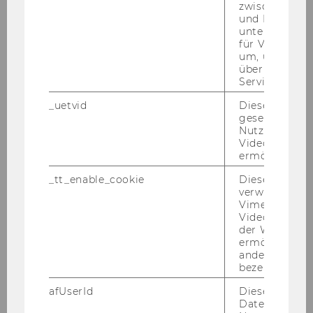
zwischen Men
und Bots zu
praxisWorkshop: Entwicklung von KI-
unterscheiden.
Angeboten/Chatbot für NPOs (12.11.2024)
für Vimeo no
um, um gülti
über die Nutz
Workshop: Projektmanagement in NPOs
Service zu s
_uetvid
Dieses Cookie
Workshop Resilienz: die eigene Stärke
gesetzt, um d
erkennen
Nutzung des 
Videoplayers 
praxisWorkshop: AI/Künstliche Intelligenz für
ermöglichen
NPOs
_tt_enable_cookie
Dieses Cookie
verwendet, u
Vimeo-
praxisWorkshop (2 Tage): Einführung in die
Videoeinbett
KonsenT-Moderation aus dem
der WU-Websi
Organisationsmodell der Soziokratie
ermöglichen 
andere nicht 
bezeichnete 
Nachhaltigkeitsberichterstattung in NPOs
afUserId
Dieses Cooki
Daten von
Schnupper-Workshop: Einführung in die