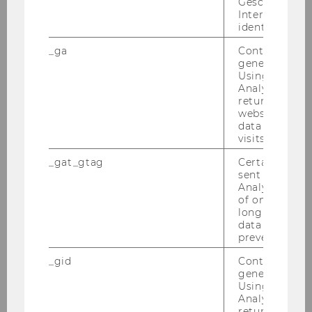
Geschlecht o
Interessen zu
identifizieren.
npoLehrgang Fit4Future 2025
_ga
Contains a r
generated use
Ablauf des Lehrgangs: Positive Leadership -
Using this ID
Herbst 2025
Analytics can
returning use
website and 
Online-Impulsreihe Führungskräfte-Impulse
data from pre
visits.
ProEuropeanValuesAT Toolkit Presentations
_gat_gtag
Certain data i
sent to Googl
ProEuropeanValuesAT ClearTheAir
Analytics a 
FlowSessions - Herbst 2025
of once per m
long as it is s
data transfers
ProEuropeanValuesAT Online Resilienz Training
prevented.
_gid
Contains a r
ProEuropeanValuesAT ClearTheAir
generated use
FlowSessions - Frühjahr 2025
Using this ID
Analytics can
returning use