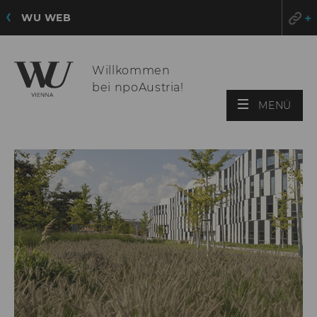
WU WEB
Willkommen
bei npoAustria!
HAU
MENÜ
ÖFF