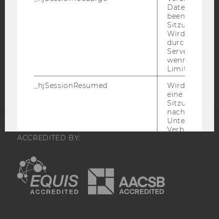
Datenerfassu
DATENSCHUTZERKLÄRUNG
beenden, wen
STUDIENBEWERBER*INNEN UND STUDIERENDE
Sitzung zu vie
COOKIE EINSTELLUNGEN
Wird automat
durch ein Sig
Servers best
Barrierefreiheitserklärung
wenn die Sitz
Limit überschr
Webseite
_hjSessionResumed
Wird gesetzt,
eine
Sitzung/Aufz
nach einer
Unterbrechun
Verbindung w
ACCREDITED BY:
den Hotjar-Se
verbunden wir
EQUIS
AACSB
_hjCookieTest
Prüft, ob der 
Tracking Cod
verwenden ka
ja, wird ein W
gesetzt. Wird 
sofort nach s
AMBA
Erstellung ge