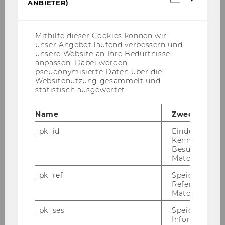
ANBIETER)
Cookies
Workshop: ProEuropeanValuesAT Resilience
(inkl.
Toolkit (in English)
US-
Anbieter)
Mithilfe dieser Cookies können wir
ProEuropeanValuesAT Workshopreihe „Humor:
unser Angebot laufend verbessern und
Workshop 3" - Frühjahr 2026
unsere Website an Ihre Bedürfnisse
anpassen. Dabei werden
pseudonymisierte Daten über die
ProEuropeanValuesAT Workshopreihe „Humor:
Websitenutzung gesammelt und
Workshop 2" - Frühjahr 2026
statistisch ausgewertet.
Name
Zweck
Workshop: Energieverbrauch von Künstlicher
Intelligenz
_pk_id
Eindeutige
Kennzeichnun
Besuchers du
praxisWorkshop: Entwicklung von KI-
Matomo.
Angeboten für NPOs - Frühjahr 2026
_pk_ref
Speicherung 
Referrers dur
Positive Leadership: Lehrgang und Retreat -
Matomo.
Frühjahr 2026
_pk_ses
Speicherung 
Informatione
ProEuropeanValuesAT Workshop: Die Macht