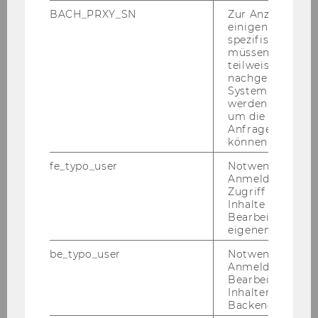
Di­gi­ta­li­sie­rungs­fra­gen von NPOs zu be­kom­
BACH_PRXY_SN
Zur Anzeige von
einigen WU-
men und Ihre kon­kre­ten Fra­gen, Mög­lich­kei­ten
spezifischen Inh
und Best-​Practices für die er­prob­te, schnel­le
müssen Informa
und ef­fek­ti­ve Um­set­zung von Di­gi­ta­li­sie­rungs­
teilweise von
nachgelagerten
pro­jek­ten ken­nen zu ler­nen und zu dis­ku­tie­
System abgefra
ren. Es wer­den für alle Teil­neh­me­rIn­nen Hil­fe­
werden. Notwen
stel­lung, Pra­xis­tipps bzw. Me­tho­den für Ihre Di­
um die Antwort 
Anfrage zuordne
gi­ta­li­sie­rungs­her­aus­for­de­run­gen er­ar­bei­tet.
können.
fe_typo_user
Notwendig für d
Nach die­sem Work­shop:
Anmeldung und
Zugriff auf gesc
Inhalte oder zur
Ken­nen Sie er­prob­te und in­no­va­ti­ve Me­
Bearbeitung des
tho­den, um Di­gi­ta­li­sie­rungs­pro­jek­te
eigenen Profils.
schnell und ef­fek­tiv um­zu­set­zen
be_typo_user
Notwendig für d
Anmeldung und
Haben Sie neue Ideen und Im­pul­se, um
Bearbeitung von
Ihre Di­gi­ta­li­sie­rungs­her­aus­for­de­run­gen
Inhalten im TYP
er­folg­reich zu be­wäl­ti­gen
Backend.