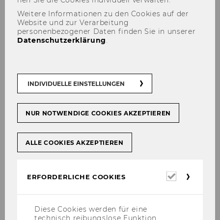
Ronald
Weitere Informationen zu den Cookies auf der
Hechenberger, MBA
(Ko
Website und zur Verarbeitung
mpetenzzentrum
personenbezogener Daten finden Sie in unserer
Datenschutzerklärung
.
Digitalisierung)
Wann:
19. Oktober 2022,
09:00 bis 12:00 Uhr
Wo:
Online
INDIVIDUELLE EINSTELLUNGEN
Teilnahmegebühr:
€
49; Mitglieder können
NUR NOTWENDIGE COOKIES AKZEPTIEREN
den Workshop für € 20
besuchen.
ALLE COOKIES AKZEPTIEREN
Erforderl
ERFORDERLICHE COOKIES
Cookies
Diese Cookies werden für eine
technisch reibungslose Funktion