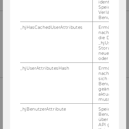
identifizieren.
Speicherdaue
Verlängert sic
Benutzeraktivi
_hjHasCachedUserAttributes
Ermöglicht e
Kon­takt
nachzuvollzie
die Daten in
Tel: +43 1 31336 4288
_hjUserAttrib
E-​Mail:
npo­aus­tria@wu.ac.at
Storage auf 
neuesten Stan
Büro: Mo.-Fr. 09:00 bis 17:00
oder nicht.
_hjUserAttributesHash
Ermöglicht e
nachzuvollzie
sich ein
Benutzerattri
geändert hat
aktualisiert 
muss.
_hjBenutzerAttribute
Speichert
Benutzerattri
über die Hotja
API gesendet