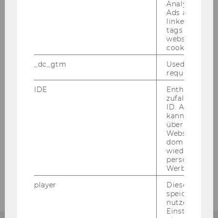
Analytics and
Ads accounts 
2011
linked, the co
tags on the G
website read 
2010
cookie.
_dc_gtm
Used to throt
2009
request rate.
IDE
Enthält eine
2008
zufallsgenerie
ID. Anhand di
kann Google 
2007
über verschie
Websites
domainübergr
2006
wiedererkenn
personalisiert
Werbung auss
2005
player
Dieses Cooki
speichert
nutzerspezifi
Einstellungen