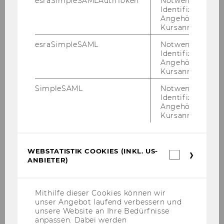
esraSimpleSAMLAuthToken
Notwendig zur
Identifizierung 
Angehörige/r für
2025
Kursanmeldung.
esraSimpleSAML
Notwendig zur
2024
Identifizierung 
Angehörige/r für
Kursanmeldung.
2023
SimpleSAML
Notwendig zur
Identifizierung 
2022
Angehörige/r für
Kursanmeldung.
2021
2020
WEBSTATISTIK COOKIES (INKL. US-
Webstatis
ANBIETER)
Cookies
(inkl.
2019
US-
Anbieter)
Mithilfe dieser Cookies können wir
2018
unser Angebot laufend verbessern und
unsere Website an Ihre Bedürfnisse
anpassen. Dabei werden