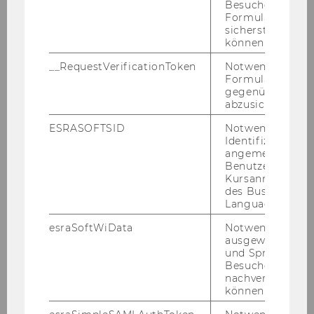
Besucher zu
Formulareingab
sicherstellen zu
können.
__RequestVerificationToken
Notwendig, um 
Formulareingab
gegenüber Angri
abzusichern.
ESRASOFTSID
Notwendig zur
Identifizierung 
angemeldeten
Benutzers im
Kursanmeldung
des Business
Language Center
esraSoftWiData
Notwendig um
ausgewählte Sp
und Sprachkurse
Galerie
Besuchers
nachverfolgen z
können.
2026