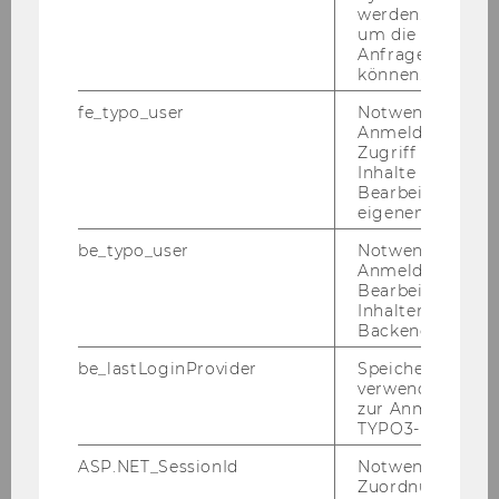
werden. Notwen
um die Antwort 
Anfrage zuordne
können.
fe_typo_user
Notwendig für d
Anmeldung und
Zugriff auf gesc
Inhalte oder zur
Bearbeitung des
eigenen Profils.
be_typo_user
Notwendig für d
Anmeldung und
Bearbeitung von
Inhalten im TYP
Backend.
be_lastLoginProvider
Speichert die zul
verwendete Met
zur Anmeldung f
TYPO3-Backend.
ASP.NET_SessionId
Notwendig, um 
Zuordnung von