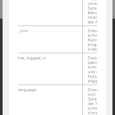
voreingestell
Sprache, Regi
Benutzernam
Interaktionsd
der Nutzer*in
_clck
Dieses Cooki
ermöglicht di
Facebook
Instagram
Blog
Nutzung des
eingebettete
Video Players
YouTube
Newsletter
Bluesky
has_logged_in
Dieses Cooki
speichert
Anmeldeinfo
und ob sich de
Nutzer*in jem
angemeldet h
IMPRESSUM
language
Dieses Cooki
sich die
BARRIEREFREIHEITSERKLÄRUNG WEBSEITE
Spracheinstel
der Nutzer*in
DATENSCHUTZERKLÄRUNG
sichergestellt
DATENSCHUTZERKLÄRUNG SOCIAL MEDIA
Vimeo in der