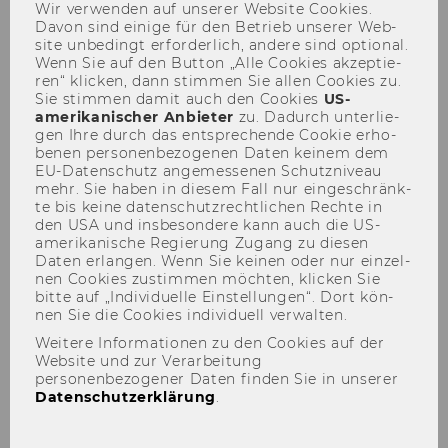
Wir ver­wen­den auf un­se­rer Web­site Coo­kies.
Davon sind ei­ni­ge für den Be­trieb un­se­rer Web­
site un­be­dingt er­for­der­lich, an­de­re sind op­tio­nal.
Wenn Sie auf den But­ton „Alle Coo­kies ak­zep­tie­
ren“ kli­cken, dann stim­men Sie allen Coo­kies zu.
Sie stim­men damit auch den Coo­kies
US-​
amerikanischer An­bie­ter
zu. Da­durch un­ter­lie­
gen Ihre durch das ent­spre­chen­de Coo­kie er­ho­
Tax Treaty Arbitration
be­nen per­so­nen­be­zo­ge­nen Daten kei­nem dem
EU-​Datenschutz an­ge­mes­se­nen Schutz­ni­veau
conference - Rust, 5-7 July
mehr. Sie haben in die­sem Fall nur ein­ge­schränk­
2018
te bis keine da­ten­schutz­recht­li­chen Rech­te in
den USA und ins­be­son­de­re kann auch die US-​
amerikanische Re­gie­rung Zu­gang zu die­sen
Daten er­lan­gen. Wenn Sie kei­nen oder nur ein­zel­
nen Coo­kies zu­stim­men möch­ten, kli­cken Sie
bitte auf „In­di­vi­du­el­le Ein­stel­lun­gen“. Dort kön­
nen Sie die Coo­kies in­di­vi­du­ell ver­wal­ten.
Der Inhalt dieser Seite ist aktuell nur auf
Weitere Informationen zu den Cookies auf der
Englisch verfügbar.
Website und zur Verarbeitung
personenbezogener Daten finden Sie in unserer
Datenschutzerklärung
.