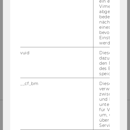
ein eingebett
Vimeo-Video
abgespielt wi
bedeutet, das
nächsten Ans
Institute for Austrian and
eines Vimeo-V
International Tax Law
bevorzugten
Einstellungen
werden.
Departmentbuilding D3, 2nd Floor
Welthandelsplatz 1
vuid
Dieser Cookie
dazu eingeset
1020
Vienna
den Nutzungs
des Benutzers
Tel:
+43-1-31336-4890
speichern.
E-Mail:
officetaxlaw@wu.ac.at
__cf_bm
Dieses Cookie
verwendet, u
zwischen Men
und Bots zu
unterscheiden.
für Vimeo no
um, um gülti
UNSERE SOCIAL MEDIA KANÄLE
über die Nutz
Service zu s