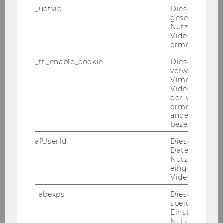
_uetvid
Dieses Cookie
gesetzt, um d
Nutzung des 
Instagram
LinkedIn
Videoplayers 
ermöglichen
_tt_enable_cookie
Dieses Cookie
verwendet, u
Vimeo-
Videoeinbett
der WU-Websi
ermöglichen 
andere nicht 
bezeichnete 
afUserId
Dieses Cooki
Daten von
Nutzer*innen,
eingebettete
Videos intera
_abexps
Dieses Cooki
speichert get
Please click here to subscribe to
Einstellungen
our newsletter!
Nutzer*in, zB.