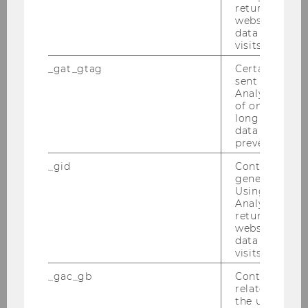
KSW-Informationsabend - 19.03.2018
returning use
website and 
data from pre
TP Conference 2018
visits.
CJEU: Recent VAT Case Law, 11-13 January
_gat_gtag
Certain data i
sent to Googl
2018
Analytics a 
of once per m
long as it is s
2017
data transfers
prevented.
2016
_gid
Contains a r
generated use
Using this ID
2015
Analytics can
returning use
website and 
2014
data from pre
visits.
2013
_gac_gb
Contains cam
related infor
2012
the user. If G