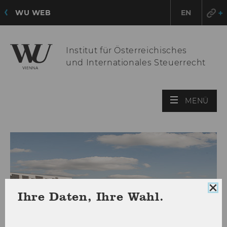
WU WEB
EN
Institut für Österreichisches
und Internationales Steuerrecht
HAU
MENÜ
ÖFF
Coo
Ihre Daten, Ihre Wahl.
Con
sch