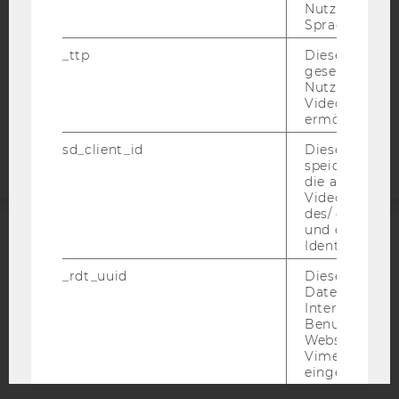
Nutzer ausge
DATENSCHUTZERKLÄRUNG
Sprache ersch
STUDIENBEWERBER*INNEN UND STUDIERENDE
_ttp
Dieser Cookie
COOKIE EINSTELLUNGEN
gesetzt, um d
Nutzung des 
Videoplayers 
Barrierefreiheitserklärung
ermöglichen
Webseite
sd_client_id
Dieses Cooki
speichert Dat
die aktuellen
Videoeinstell
des/ der Benu
und einen per
Identifikatio
ACCREDITED BY:
_rdt_uuid
Dieses Cooki
EQUIS
AACSB
Daten über di
Interaktionen
Benutzer*inne
Websites, auf
Vimeo-Video
eingebettet is
AMBA