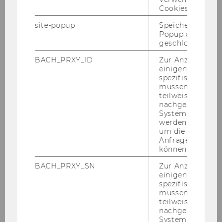
Cookies.
site-popup
Speichert ob ein
Popup ausgefüll
geschlossen wur
BACH_PRXY_ID
Zur Anzeige von
einigen WU-
spezifischen Inh
müssen Informa
teilweise von
nachgelagerten
System abgefra
werden. Notwen
um die Antwort 
Anfrage zuordne
können.
BACH_PRXY_SN
Zur Anzeige von
einigen WU-
spezifischen Inh
müssen Informa
teilweise von
nachgelagerten
System abgefra