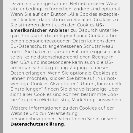
Davon sind ei­ni­ge für den Be­trieb un­se­rer Web­
site un­be­dingt er­for­der­lich, an­de­re sind op­tio­nal.
Wenn Sie auf den But­ton „Alle Coo­kies ak­zep­tie­
ren“ kli­cken, dann stim­men Sie allen Coo­kies zu.
Sie stim­men damit auch den Coo­kies
US-​
amerikanischer An­bie­ter
zu. Da­durch un­ter­lie­
gen Ihre durch das ent­spre­chen­de Coo­kie er­ho­
be­nen per­so­nen­be­zo­ge­nen Daten kei­nem dem
Symposium
EU-​Datenschutz an­ge­mes­se­nen Schutz­ni­veau
Unternehmenssteuerrecht
mehr. Sie haben in die­sem Fall nur ein­ge­schränk­
te bis keine da­ten­schutz­recht­li­chen Rech­te in
22.01.2014
den USA und ins­be­son­de­re kann auch die US-​
amerikanische Re­gie­rung Zu­gang zu die­sen
Daten er­lan­gen. Wenn Sie op­tio­na­le Coo­kies ab­
leh­nen möch­ten, kli­cken Sie bitte auf „Nur not­
wen­di­ge Coo­kies Ak­zep­tie­ren“. Unter „In­di­vi­du­el­le
Ein­stel­lun­gen“ fin­den Sie eine voll­stän­di­ge Über­
sicht aller Coo­kies und kön­nen be­stimm­te Coo­
kie Grup­pen (Web­sta­tis­tik, Mar­ke­ting) aus­wäh­len.
Weitere Informationen zu den Cookies auf der
Website und zur Verarbeitung
personenbezogener Daten finden Sie in unserer
Datenschutzerklärung
.