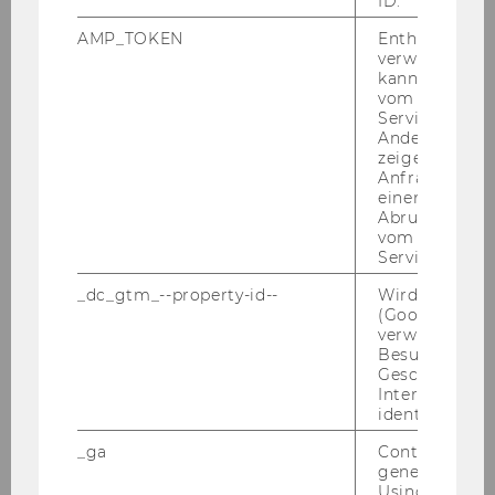
ID.
Symposion „Das Verfahren vor dem
AMP_TOKEN
Enthält ein To
Verwaltungsgerichtshof in Steuersachen“ -
verwendet we
14.-15.11.2014
kann, um eine
vom AMP-Clie
The Future of VAT in a Digital Global
Service abzur
Economy, Vienna (24-26.9. 2014)
Andere mögli
zeigen Opt-ou
Anfrage im G
Austrian-Chinese Tax Research Network -
einen Fehler 
June 2014
Abrufen einer
vom AMP Clie
CEE Vienna International Tax Law Summer
Service an.
School 2014
_dc_gtm_--property-id--
Wird von Dou
(Google Tag 
"General Anti-Avoidance Rules (GAARs) - A
verwendet, u
Key Element of Tax Systems in the Post-
Besucher nach
BEPS Tax World?" - RUST July 3-5, 2014
Geschlecht o
Interessen zu
identifizieren.
Verleihung der Honorarprofessur in
Yekaterinburg
_ga
Contains a r
generated use
Symposium Unternehmenssteuerrecht
Using this ID