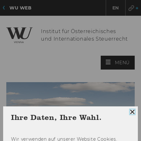
WU WEB
EN
Institut für Österreichisches
und Internationales Steuerrecht
HAU
MENÜ
ÖFF
Coo
Ihre Daten, Ihre Wahl.
Con
sch
Wir ver­wen­den auf un­se­rer Web­site Coo­kies.