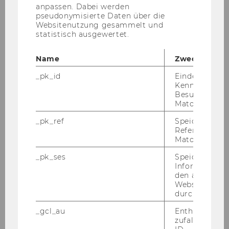
2019
anpassen. Dabei werden
pseudonymisierte Daten über die
Websitenutzung gesammelt und
2018
statistisch ausgewertet.
2017
Name
Zweck
_pk_id
Eindeutige
2016
Kennzeichnun
Besuchers du
Matomo.
2015
_pk_ref
Speicherung 
2014
Referrers dur
Matomo.
_pk_ses
Speicherung 
Conference Court of Justice of the
Informatione
European Union: Recent VAT Case Law (Dec
den aktuellen
2014)
Webseitenbe
durch Matom
Recent and Pending Cases at the ECJ on
_gcl_au
Enthält eine
Direct Taxation, Vienna (20-22.11.2014)
zufallsgenerie