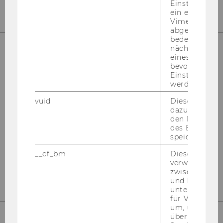
Einstellungen
ein eingebett
Vimeo-Video
abgespielt wi
bedeutet, das
nächsten Ans
eines Vimeo-V
UNSERE SOCIAL MEDIA KANÄLE
bevorzugten
Einstellungen
werden.
vuid
Dieser Cookie
dazu eingeset
Instagram
LinkedIn
den Nutzungs
des Benutzers
speichern.
__cf_bm
Dieses Cookie
verwendet, u
zwischen Men
und Bots zu
unterscheiden.
für Vimeo no
um, um gülti
über die Nutz