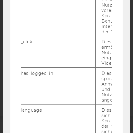
Nutzer*in, zB.
voreingestell
Sprache, Regi
IMPRESSUM
Benutzernam
Interaktionsd
BARRIEREFREIHEITSERKLÄRUNG WEBSEITE
der Nutzer*in
DATENSCHUTZERKLÄRUNG
_clck
Dieses Cooki
DATENSCHUTZERKLÄRUNG SOCIAL MEDIA
ermöglicht di
Nutzung des
DATENSCHUTZERKLÄRUNG
eingebettete
STUDIENBEWERBER*INNEN UND STUDIERENDE
Video Players
COOKIE EINSTELLUNGEN
has_logged_in
Dieses Cooki
speichert
Anmeldeinfo
Barrierefreiheitserklärung
und ob sich de
Webseite
Nutzer*in jem
angemeldet h
language
Dieses Cooki
sich die
Spracheinstel
der Nutzer*in
sichergestellt