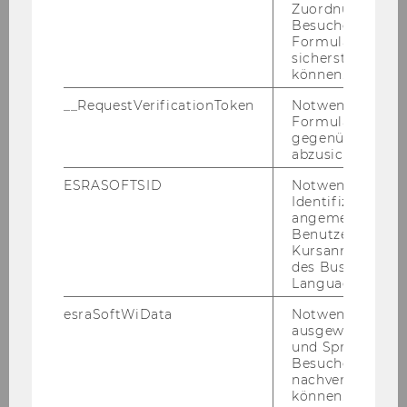
Zuordnung von
Besucher zu
Formulareingab
sicherstellen zu
können.
__RequestVerificationToken
Notwendig, um 
Formulareingab
gegenüber Angri
abzusichern.
ESRASOFTSID
Notwendig zur
Identifizierung 
angemeldeten
Benutzers im
Kursanmeldung
des Business
Language Center
esraSoftWiData
Notwendig um
ausgewählte Sp
und Sprachkurse
Besuchers
nachverfolgen z
können.