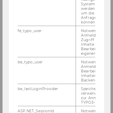
System abgefra
werden. Notwen
um die Antwort 
Anfrage zuordne
können.
fe_typo_user
Notwendig für d
Anmeldung und
Zugriff auf gesc
Inhalte oder zur
Bearbeitung des
eigenen Profils.
be_typo_user
Notwendig für d
Anmeldung und
Bearbeitung von
Inhalten im TYP
Backend.
be_lastLoginProvider
Speichert die zul
verwendete Met
zur Anmeldung f
TYPO3-Backend.
ASP.NET_SessionId
Notwendig, um 