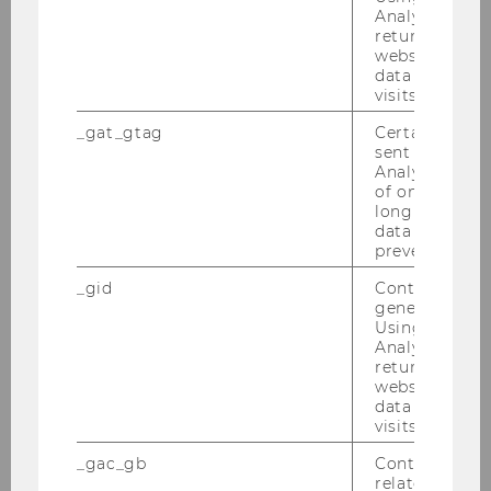
22.01.2014
Analytics can
returning use
website and 
data from pre
2013
visits.
_gat_gtag
Certain data i
2012
sent to Googl
Analytics a 
of once per m
2011
long as it is s
data transfers
prevented.
2010
_gid
Contains a r
2009
generated use
Using this ID
Analytics can
2008
returning use
website and 
data from pre
2007
visits.
_gac_gb
Contains cam
2006
related infor