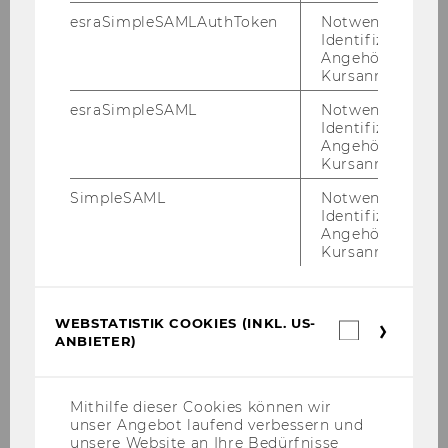
Galerie
esraSimpleSAMLAuthToken
Notwendig zur
Identifizierung 
Angehörige/r für
Kursanmeldung.
2026
esraSimpleSAML
Notwendig zur
Identifizierung 
2025
Angehörige/r für
Kursanmeldung.
2024
SimpleSAML
Notwendig zur
Identifizierung 
Angehörige/r für
2023
Kursanmeldung.
2022
WEBSTATISTIK COOKIES (INKL. US-
Webstatis
ANBIETER)
2021
Cookies
(inkl.
US-
2020
Anbieter)
Mithilfe dieser Cookies können wir
unser Angebot laufend verbessern und
unsere Website an Ihre Bedürfnisse