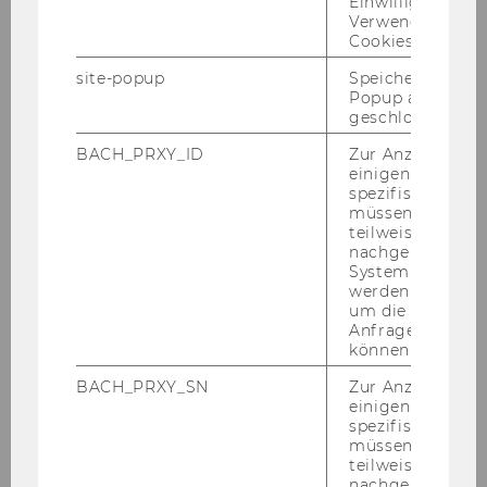
Einwilligung zur
Verwendung vo
Cookies.
site-popup
Speichert ob ein
Popup ausgefüll
geschlossen wur
BACH_PRXY_ID
Zur Anzeige von
einigen WU-
spezifischen Inh
müssen Informa
teilweise von
nachgelagerten
System abgefra
werden. Notwen
um die Antwort 
Anfrage zuordne
können.
BACH_PRXY_SN
Zur Anzeige von
einigen WU-
spezifischen Inh
müssen Informa
teilweise von
nachgelagerten