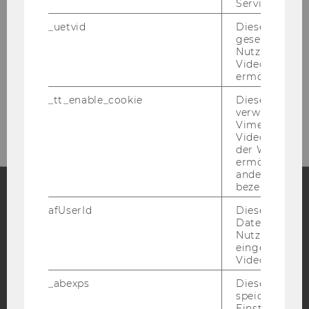
Service zu s
_uetvid
Dieses Cookie
gesetzt, um d
Nutzung des 
Videoplayers 
ermöglichen
Bitte klicken Sie hier um sich für
_tt_enable_cookie
Dieses Cookie
den Newsletter anzumelden!
verwendet, u
Vimeo-
Videoeinbett
der WU-Websi
ermöglichen 
andere nicht 
bezeichnete 
afUserId
Dieses Cooki
Facebook
Instagram
Blog
Daten von
Nutzer*innen,
eingebettete
Videos intera
YouTube
Newsletter
Bluesky
_abexps
Dieses Cooki
speichert get
Einstellungen