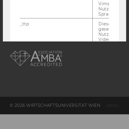
ACCREDITED BY:
Vimeo in der
Nutzer ausge
EQUIS
AACSB
Sprache ersch
_ttp
Dieser Cookie
gesetzt, um d
Nutzung des 
Videoplayers 
ermöglichen
AMBA
sd_client_id
Dieses Cooki
speichert Dat
die aktuellen
Videoeinstell
des/ der Benu
und einen per
Identifikatio
_rdt_uuid
Dieses Cooki
Daten über di
© 2026 WIRTSCHAFTSUNIVERSITÄT WIEN
Interaktionen
#16582
Benutzer*inne
Websites, auf
Vimeo-Video
eingebettet is