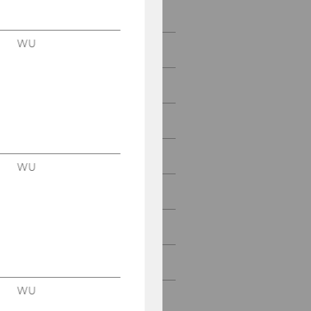
2021
WU
2020
2019
2018
2017
WU
2016
2015
2014
WU
2013