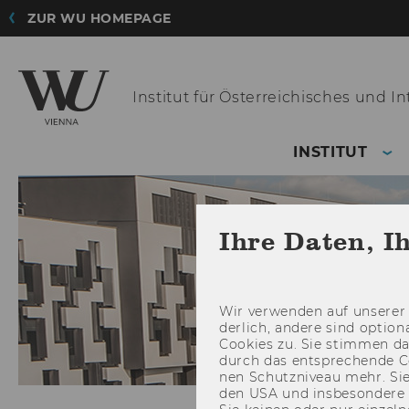
ZUR WU HOMEPAGE
Institut für Österreichisches
und Int
INSTITUT
Ihre Daten, I
Wir ver­wen­den auf un­se­rer 
der­lich, an­de­re sind op­tio
Coo­kies zu. Sie stim­men 
durch das ent­spre­chen­de C
nen Schutz­ni­veau mehr. Sie 
den USA und ins­be­son­de­r