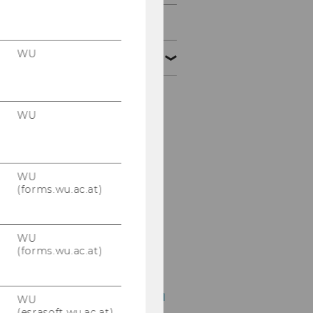
2012
WU
2011
Tax Library Talk 12/2011
WU
Podiumsdiskussion der
Steuerberater 12/2011
WU
SWI Jahrestagung
(forms.wu.ac.at)
12/2011
IFA - Veranstaltung
11/2011
WU
(forms.wu.ac.at)
ECJ - Conference 11/2011
OECD Delegation 11/2011
WU
(esrasoft.wu.ac.at)