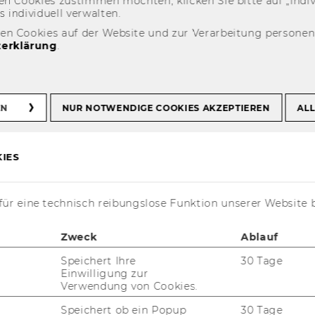
n Coo­kies zu­stim­men möch­ten, kli­cken Sie bitte auf „In­di­vi­d
n­di­vi­du­ell ver­wal­ten.
Semesterclosing am 27.6.2011
den Cookies auf der Website und zur Verarbeitung persone
erklärung
.
ing am 27.6.2011
EN
NUR NOTWENDIGE COOKIES AKZEPTIEREN
ALL
IES
ür eine technisch reibungslose Funktion unserer Website 
Zweck
Ablauf
Speichert Ihre
30 Tage
Einwilligung zur
Verwendung von Cookies.
Speichert ob ein Popup
30 Tage