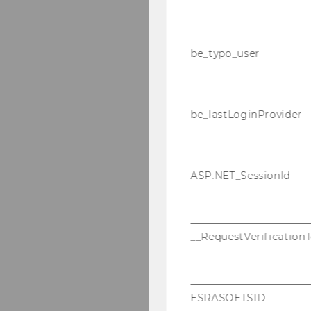
be_typo_user
be_lastLoginProvider
ASP.NET_SessionId
__RequestVerification
ESRASOFTSID