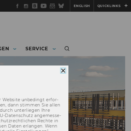
Facebook
Instagram
WU
YouTube
Newsletter
Bluesky
ENGLISH
QUICKLINKS
Blog
GEN
SERVICE
Cookie
Consent
schließen
 Web­site un­be­dingt er­for­
­cken, dann stim­men Sie allen
durch un­ter­lie­gen Ihre
EU-​Datenschutz an­ge­mes­se­
hutz­recht­li­chen Rech­te in
­sen Daten er­lan­gen. Wenn