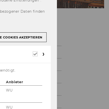
u­el­le Ein­stel­lun­gen“.
nbezogener Daten finden
Galerie
E COOKIES AKZEPTIEREN
2026
Erforderliche
Cookies
2025
benötigt.
2024
Anbieter
2023
WU
2022
WU