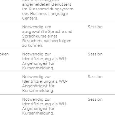
angemeldeten Benutzers
im Kursanmeldungsystem
des Business Language
Centers.
Notwendig um
Session
ausgewählte Sprache und
Sprachkurse eines
Besuchers nachverfolgen
zu können.
oken
Notwendig zur
Session
Identifizierung als WU-
Angehörige/r für
Kursanmeldung.
Notwendig zur
Session
Identifizierung als WU-
Angehörige/r für
Kursanmeldung.
Notwendig zur
Session
Identifizierung als WU-
Angehörige/r für
Kursanmeldung.