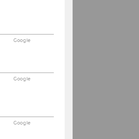
Semesterclosing am
27.6.2011
Maisymposium am
17.6.2011
Google
DBA-Verhandlung im
Campus Lab am 8.6.2011
Alles was 'Recht' ist am
23.5.2011
Google
Konferenz "Tax Treaty
Case Law Around The
Globe" vom 19.-21.5.2011
EUCOTAX in Rom,
6.-15.Mai 2011
Google
Tax Lunch Talk am
19.05.2011