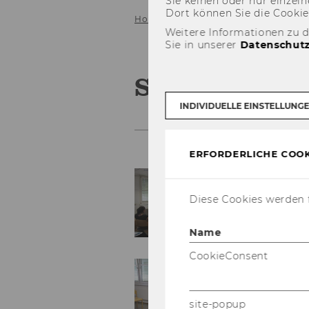
Sie kei­nen oder nur ein­zel­ne
Dort kön­nen Sie die Coo­kies i
Home
Service
Galerie
2011
Weitere Informationen zu 
Sie in unserer
Datenschutz
Semesterclos
INDIVIDUELLE EINSTELLUNG
ERFORDERLICHE COOK
Diese Cookies werden f
Name
CookieConsent
site-popup