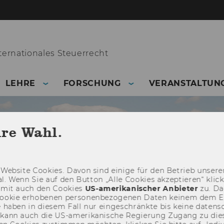
ernationales Steuerrecht
LEHRE
FORSCHUNG
VERANSTALTUN
hre Wahl.
Web­site Coo­kies. Davon sind ei­ni­ge für den Be­trieb un­se­rer
­nal. Wenn Sie auf den But­ton „Alle Coo­kies ak­zep­tie­ren“ kli
damit auch den Coo­kies
US-​amerikanischer An­bie­ter
zu. Da­
oo­kie er­ho­be­nen per­so­nen­be­zo­ge­nen Daten kei­nem dem 
haben in die­sem Fall nur ein­ge­schränk­te bis keine da­ten­sc
e kann auch die US-​amerikanische Re­gie­rung Zu­gang zu die