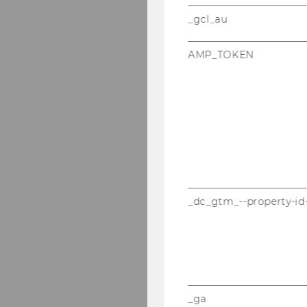
_gcl_au
AMP_TOKEN
_dc_gtm_--property-id
_ga