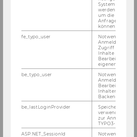
System abgefra
2014
werden. Notwen
um die Antwort 
2013
Anfrage zuordne
können.
2012
fe_typo_user
Notwendig für d
Anmeldung und
Zugriff auf gesc
2011
Inhalte oder zur
Bearbeitung des
eigenen Profils.
2010
be_typo_user
Notwendig für d
Anmeldung und
2009
Bearbeitung von
Inhalten im TYP
Backend.
2008
be_lastLoginProvider
Speichert die zul
verwendete Met
2007
zur Anmeldung f
TYPO3-Backend.
2006
ASP.NET_SessionId
Notwendig, um 