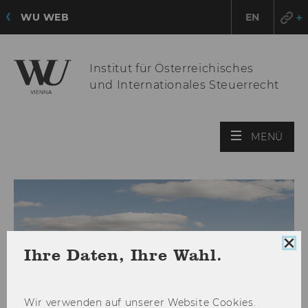
WU WEB
EN
Institut für Österreichisches
und Internationales Steuerrecht
HAU
MENÜ
ÖFF
Coo
Ihre Daten, Ihre Wahl.
Con
sch
Wir ver­wen­den auf un­se­rer Web­site Coo­kies.