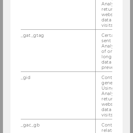
Analytics can
returning use
Feierliche Übergabe der Festschrift anl. des
website and 
65. Geburtstages von Prof. Helmut Loukota
data from pre
visits.
Prof. Lang an der NYU
_gat_gtag
Certain data i
sent to Googl
Vorlesung und Abendveranstaltung mit
Analytics a 
Gastprofessor Dr. Richard Beck am 10. März
of once per m
2005
long as it is s
data transfers
prevented.
Semesteropening am 2. März 2005
_gid
Contains a r
Verleihung des goldenen Ehrenzeichens
generated use
Using this ID
der WU an Doz. Schürer-Waldheim
Analytics can
returning use
Abschiedsvorlesung von Prof. Blankart
website and 
data from pre
EATLP Seminar in Vienna Jan 7th to 10 2005
visits.
_gac_gb
Contains cam
related infor