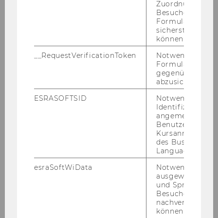
Zuordnung von
Besucher zu
2005
Formulareingab
sicherstellen zu
können.
PWC Seminar "Aktuelle Fragen zum
Europäischen Steuerrecht" am 12.12.2005
__RequestVerificationToken
Notwendig, um 
Formulareingab
gegenüber Angri
Wr. Vorlesung und Talenta-Preisverleihung
abzusichern.
am 30. November 2005
ESRASOFTSID
Notwendig zur
Symposion zur Gruppenbesteuerung
Identifizierung 
28.11.2005
angemeldeten
Benutzers im
Kursanmeldung
Neuseelandabend mit Prof. Prebble am 24.
des Business
November 2005
Language Center
esraSoftWiData
Notwendig um
Bilder vom Symposion
ausgewählte Sp
und Sprachkurse
Empfang der chinesischer Teilnehmer am
Besuchers
OECD-Lehrgang
nachverfolgen z
können.