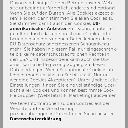
Davon sind ei­ni­ge für den Be­trieb un­se­rer Web­
site un­be­dingt er­for­der­lich, an­de­re sind op­tio­nal.
Wenn Sie auf den But­ton „Alle Coo­kies ak­zep­tie­
ren“ kli­cken, dann stim­men Sie allen Coo­kies zu.
Sie stim­men damit auch den Coo­kies
US-​
amerikanischer An­bie­ter
zu. Da­durch un­ter­lie­
gen Ihre durch das ent­spre­chen­de Coo­kie er­ho­
be­nen per­so­nen­be­zo­ge­nen Daten kei­nem dem
Seminar "Aktuelle
EU-​Datenschutz an­ge­mes­se­nen Schutz­ni­veau
Entwicklungen des
mehr. Sie haben in die­sem Fall nur ein­ge­schränk­
te bis keine da­ten­schutz­recht­li­chen Rech­te in
Europäischen Steuerrechts" 14.
den USA und ins­be­son­de­re kann auch die US-​
amerikanische Re­gie­rung Zu­gang zu die­sen
11. 2005
Daten er­lan­gen. Wenn Sie op­tio­na­le Coo­kies ab­
leh­nen möch­ten, kli­cken Sie bitte auf „Nur not­
wen­di­ge Coo­kies Ak­zep­tie­ren“. Unter „In­di­vi­du­el­le
Ein­stel­lun­gen“ fin­den Sie eine voll­stän­di­ge Über­
sicht aller Coo­kies und kön­nen be­stimm­te Coo­
kie Grup­pen (Web­sta­tis­tik, Mar­ke­ting) aus­wäh­len.
Weitere Informationen zu den Cookies auf der
Website und zur Verarbeitung
personenbezogener Daten finden Sie in unserer
Datenschutzerklärung
.