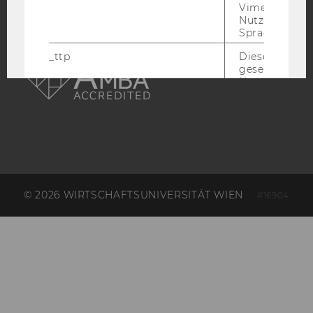
Vimeo in der
Nutzer ausge
Sprache ersch
AMBA
_ttp
Dieser Cookie
gesetzt, um d
Nutzung des 
Videoplayers 
ermöglichen
sd_client_id
Dieses Cooki
speichert Dat
die aktuellen
Videoeinstell
des/ der Benu
und einen per
© 2026 WIRTSCHAFTSUNIVERSITÄT WIEN
#16904
Identifikatio
_rdt_uuid
Dieses Cooki
Daten über di
Interaktionen
Benutzer*inne
Websites, auf
Vimeo-Video
eingebettet is