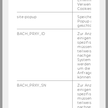
Einwilligung zur
2023
Verwendung vo
Cookies.
2022
site-popup
Speichert ob ein
Popup ausgefüll
geschlossen wur
2021
BACH_PRXY_ID
Zur Anzeige von
2020
einigen WU-
spezifischen Inh
müssen Informa
2019
teilweise von
nachgelagerten
System abgefra
2018
werden. Notwen
um die Antwort 
Anfrage zuordne
2017
können.
BACH_PRXY_SN
Zur Anzeige von
2016
einigen WU-
spezifischen Inh
müssen Informa
2015
teilweise von
nachgelagerten