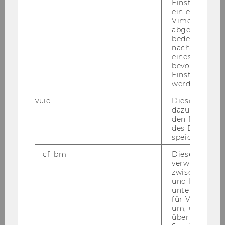
Einstellungen
ein eingebett
Vimeo-Video
UNSERE SOCIAL MEDIA KANÄLE
abgespielt wi
bedeutet, das
nächsten Ans
eines Vimeo-V
bevorzugten
Instagram
LinkedIn
Einstellungen
werden.
vuid
Dieser Cookie
dazu eingeset
den Nutzungs
des Benutzers
speichern.
__cf_bm
Dieses Cookie
verwendet, u
zwischen Men
und Bots zu
unterscheiden.
für Vimeo no
um, um gülti
über die Nutz