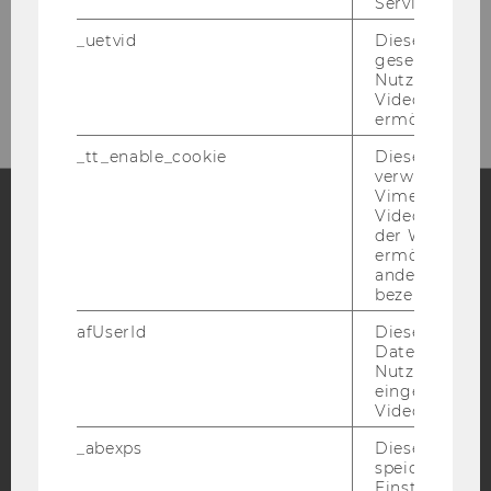
Service zu s
_uetvid
Dieses Cookie
Bitte klicken Sie hier um sich für
gesetzt, um d
den Newsletter anzumelden!
Nutzung des 
Videoplayers 
ermöglichen
_tt_enable_cookie
Dieses Cookie
verwendet, u
Vimeo-
Videoeinbett
der WU-Websi
Facebook
Instagram
Blog
ermöglichen 
andere nicht 
bezeichnete 
YouTube
afUserId
Dieses Cooki
Newsletter
Bluesky
Daten von
Nutzer*innen,
eingebettete
Videos intera
_abexps
Dieses Cooki
IMPRESSUM
speichert get
Einstellungen