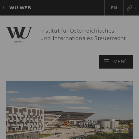
WU WEB
EN
Institut für Österreichisches
und Internationales Steuerrecht
HAU
MENÜ
ÖFF