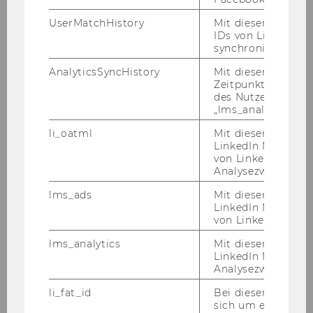
ECJ – Re­cent De­ve­lo­p­ments in Di­rect
UserMatchHistory
Mit diesem Cookie
Ta­xa­ti­on 2014 (with Mi­cha­el
IDs von LinkedIn 
Lang/Pas­qua­le Pistone/Alex­an­der
synchronisiert.
Rust/Claus Sta­rin­ger/Al­fred Storck),
AnalyticsSyncHistory
Mit diesem Cookie
Linde, Vi­en­na 2015.
Zeitpunkt der Syn
des Nutzers mit d
„lms_analytics“ ge
Re­form der Rech­nungs­le­gung in Ös­
ter­reich (with Ro­mu­ald Bertl/Eva
li_oatml
Mit diesem Cooki
Eber­har­tin­ger/Anton Egger/Chris­ti­an
LinkedIn Mitgliede
von LinkedIn zu W
Rieg­ler/Su­san­ne Kalss/Mi­cha­el
Analysezwecke iden
Lang/Chris­ti­an No­wot­ny/Claus Sta­rin­
ger), Linde, Vi­en­na 2015.
lms_ads
Mit diesem Cooki
LinkedIn Mitgliede
von LinkedIn identi
Ak­tu­el­le Fra­gen des Un­ter­neh­mens­
kaufs (with Mi­cha­el Lang/Chris­toph
lms_analytics
Mit diesem Cooki
LinkedIn Mitgliede
March­gra­ber/Claus Sta­rin­ger), Linde,
Analysezwecken ide
Wien 2016.
li_fat_id
Bei diesem Cookie
sich um eine indir
In­tro­duc­tion to Eu­ropean Tax Law on