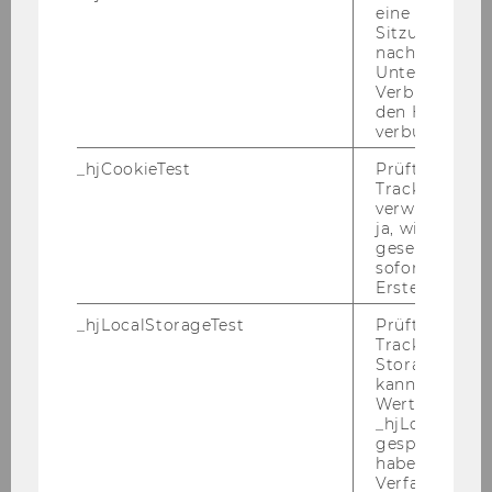
eine
Ein­künf­te­zu­rech­nung im In­ter­na­tio­
Sitzung/Aufz
na­len Steu­er­recht (with Mi­cha­el
nach einer
Lang / Pas­qua­le Pistone / Claus Sta­
Unterbrechun
Verbindung w
rin­ger), Linde, Wien 2011.
den Hotjar-Se
verbunden wir
Tax Trea­ty Case Law Around the
_hjCookieTest
Prüft, ob der 
Globe - 2010, (with Mi­cha­el Lang /
Tracking Cod
Pas­qua­le Pistone / Claus Sta­rin­ger
verwenden ka
/Al­fred Storck/ Luc De Broe / Peter
ja, wird ein W
gesetzt. Wird 
Es­sers / David Kem­me­ren), 2011.
sofort nach s
Erstellung ge
Stif­tungs­be­steue­rung (mit Gün­ter
Cerha / Peter Haunold / Edgar Hu­e­
_hjLocalStorageTest
Prüft, ob der 
Tracking Code
mer / Klaus Wie­der­mann), 2. Auf­la­ge,
Storage verw
Wien 2011.
kann. Wenn ja
Wert 1 gesetzt
_hjLocalStora
ECJ - Re­cent De­ve­lo­p­ments in Di­rect
gespeicherte
Ta­xa­ti­on 2011 (mit Mi­cha­el Lang/Pas­
haben keine
qua­le Pistone/Claus Sta­rin­ger/Al­fred
Verfallszeit, 