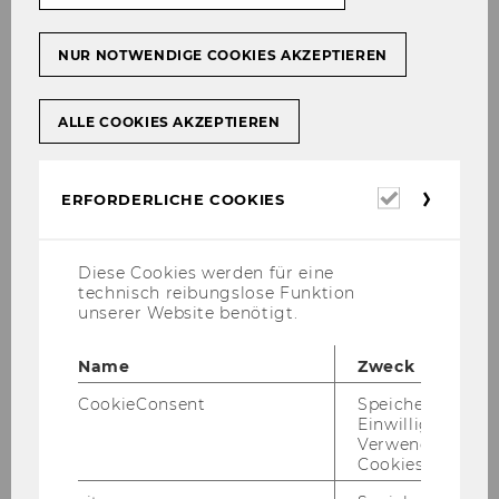
Gas­s­ner, Mi­cha­el Ho­lou­bek, Mi­cha­el
Lang und Claus Sta­rin­ger), Wien
NUR NOTWENDIGE COOKIES AKZEPTIEREN
2003.
Steu­er­recht und seine Grund­la­gen
ALLE COOKIES AKZEPTIEREN
im Un­ter­neh­mens­recht (ge­mein­sam
mit Wolf­gang Gas­s­ner, Mi­cha­el Lang
Erforderl
ERFORDERLICHE COOKIES
und Claus Sta­rin­ger), Wien 2003.
Cookies
Steu­er­recht I + II, (ge­mein­sam mit
Diese Cookies werden für eine
Wolf­gang Gas­s­ner, Mi­cha­el Ho­lou­
technisch reibungslose Funktion
bek, Mi­cha­el Lang und Claus Sta­rin­
unserer Website benötigt.
ger), 2. Aufl., Wien 2003.
Name
Zweck
Steu­er­recht I + II, (ge­mein­sam mit
CookieConsent
Speichert Ihre
Wolf­gang Gas­s­ner, Mi­cha­el Ho­lou­
Einwilligung zur
bek, Mi­cha­el Lang und Claus Sta­rin­
Verwendung vo
ger), 3. Aufl., Wien 2004.
Cookies.