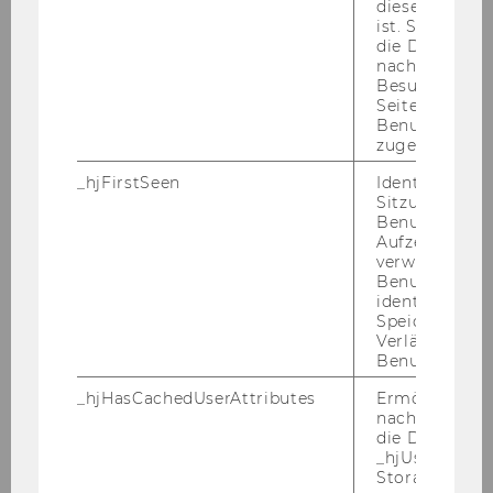
diese Seite e
2009.
ist. Stellt sic
die Daten von
Quel­len­steu­ern - Der Steu­er­ab­zug
nachfolgende
bei Zah­lun­gen an aus­län­di­sche
Besuchen der
Seite derselb
Emp­fän­ger (ge­mein­sam mit Mi­cha­el
Benutzer-ID
Lang und Claus Sta­rin­ger), Wien
zugeordnet w
2010.
_hjFirstSeen
Identifiziert d
Sitzung eines
Dop­pel­be­steue­rung - OECD-​
Benutzers. Wi
Musterabkommen DBA Ös­ter­reich -
Aufzeichnungs
verwendet, u
Deutsch­land, Kom­men­tar² (ge­mein­
Benutzersitz
sam mit Mi­cha­el Lang und Franz
identifizieren.
Was­ser­mey­er, C.H. Beck Ver­lag und
Speicherdaue
Verlängert sic
Linde Ver­lag, Wien/Mün­chen 2010.
Benutzeraktivi
In­tro­duc­tion to Eu­ropean Tax Law
_hjHasCachedUserAttributes
Ermöglicht e
on Di­rect Ta­xa­ti­on²
(mit Mi­cha­el
nachzuvollzie
die Daten in
Lang, Pas­qua­le Pistone und Claus
_hjUserAttrib
Sta­rin­ger), 2. Aufl., Wien 2010.
Storage auf 