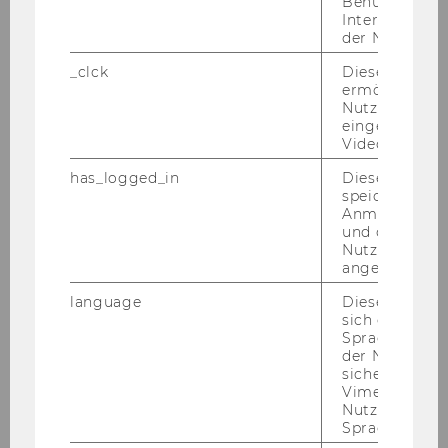
Benutzernam
tä­ten zwi­schen den VAE und
Interaktionsd
Deutsch­land/Ös­ter­reich/Schweiz,
der Nutzer*in
(ge­mein­sam mit Isa­bell Claus, Chris­
_clck
Dieses Cooki
ti­an Eh­ler­mann and Reto Sa­voia),
ermöglicht di
Wien 2007.
Nutzung des
eingebettete
Video Players
Grup­pen­be­steue­rung (ge­mein­sam
mit Mi­cha­el Lang, Claus Sta­rin­ger
has_logged_in
Dieses Cooki
speichert
und An­dre­as Ste­fa­ner), Wien 2006.
Anmeldeinfo
und ob sich de
Tax Com­pli­an­ce Costs in an En­lar­ged
Nutzer*in jem
Eu­ropean Union (ge­mein­sam mit
angemeldet h
Chris­ti­ne Ober­mai­er und Pa­trick We­
language
Dieses Cooki
nin­ger), Wien 2007.
sich die
Spracheinstel
der Nutzer*in
Dou­ble Ta­xa­ti­on and EC Law (ge­
sichergestellt
mein­sam mit Mi­cha­el Lang und
Vimeo in der
Claus Sta­rin­ger), Wien/Lon­don 2007.
Nutzer ausge
Sprache ersch