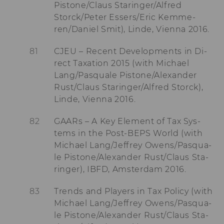
Pistone/Claus Sta­rin­ger/Al­fred
von LinkedIn.
Storck/Peter Es­sers/Eric Kem­me­
aam_uuid
Dieses Cookie dien
ren/Da­ni­el Smit), Linde, Vi­en­na 2016.
Synchronisierung
Audience Manager
CJEU – Re­cent De­ve­lo­p­ments in Di­
AMCV_XXX_at_AdobeOrg
Dieses Cookie enth
rect Ta­xa­ti­on 2015 (with Mi­cha­el
eindeutige Kennun
Lang/Pas­qua­le Pistone/Alex­an­der
Adobe Experience 
Rust/Claus Sta­rin­ger/Al­fred Storck),
li_mc
Dieses Cookie wird
Linde, Vi­en­na 2016.
temporärer Cache
Es dient dazu,
GAARs – A Key Ele­ment of Tax Sys­
Einwilligungsinfo
des/ der Nutzer*in
tems in the Post-​BEPS World (with
Datenbank client-s
Mi­cha­el Lang/Jef­frey Owens/Pas­qua­
verfügbar zu habe
le Pistone/Alex­an­der Rust/Claus Sta­
lang
Dieses Cookie merk
rin­ger), IBFD, Ams­ter­dam 2016.
Spracheinstellung 
Nutzer*in. So wird
Trends and Play­ers in Tax Po­li­cy (with
sichergestellt, das
LinkedIn.com-Webs
Mi­cha­el Lang/Jef­frey Owens/Pas­qua­
vom Nutzer ausge
le Pistone/Alex­an­der Rust/Claus Sta­
Sprache erscheint.