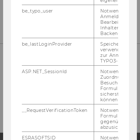
eigenen Profils.
be_typo_user
Notwendig für d
Anmeldung und
Bearbeitung von
Inhalten im TYP
Backend.
be_lastLoginProvider
Speichert die zul
verwendete Met
zur Anmeldung f
TYPO3-Backend.
ASP.NET_SessionId
Notwendig, um 
Zuordnung von
Besucher zu
Formulareingab
sicherstellen zu
Bitte klicken Sie hier um sich für
können.
den Newsletter anzumelden!
__RequestVerificationToken
Notwendig, um 
Formulareingab
gegenüber Angri
abzusichern.
ESRASOFTSID
Notwendig zur