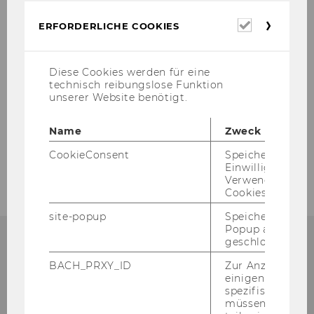
Erforderl
ERFORDERLICHE COOKIES
Cookies
Diese Cookies werden für eine
technisch reibungslose Funktion
unserer Website benötigt.
Name
Zweck
CookieConsent
Speichert Ihre
Einwilligung zur
Verwendung vo
Cookies.
site-popup
Speichert ob ein
Popup ausgefüll
geschlossen wur
BACH_PRXY_ID
Zur Anzeige von
einigen WU-
Institut für
spezifischen Inh
Österreichisches und
müssen Informa