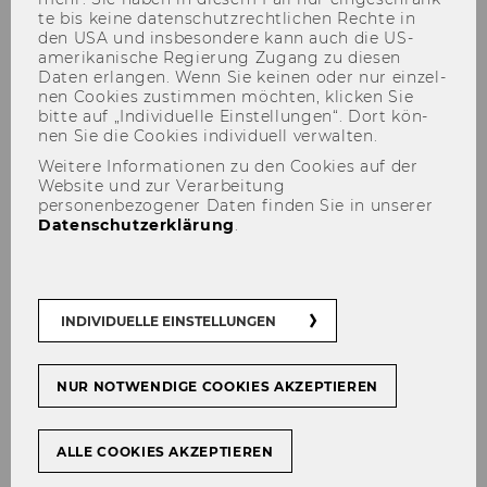
te bis keine da­ten­schutz­recht­li­chen Rech­te in
den USA und ins­be­son­de­re kann auch die US-​
amerikanische Re­gie­rung Zu­gang zu die­sen
Daten er­lan­gen. Wenn Sie kei­nen oder nur ein­zel­
nen Coo­kies zu­stim­men möch­ten, kli­cken Sie
bitte auf „In­di­vi­du­el­le Ein­stel­lun­gen“. Dort kön­
nen Sie die Coo­kies in­di­vi­du­ell ver­wal­ten.
Dr. Christian Knotzer, MSc
Weitere Informationen zu den Cookies auf der
(WU), BSc
Website und zur Verarbeitung
personenbezogener Daten finden Sie in unserer
Datenschutzerklärung
.
E-​Mail:
chris­ti­an.knot­zer@wu.ac.at
INDIVIDUELLE EINSTELLUNGEN
CV + Pu­bli­ka­tio­nen PURE
NUR NOTWENDIGE COOKIES AKZEPTIEREN
ALLE COOKIES AKZEPTIEREN