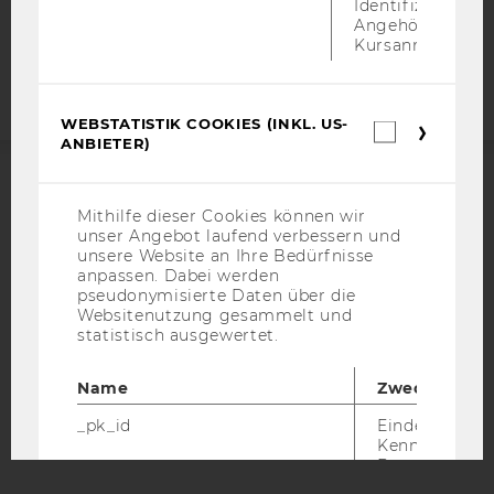
Identifizierung 
Barrierefreiheitserklärung
Angehörige/r für
Kursanmeldung.
Webseite
WEBSTATISTIK COOKIES (INKL. US-
Webstatis
ANBIETER)
Cookies
(inkl.
US-
ACCREDITED BY:
Anbieter)
Mithilfe dieser Cookies können wir
unser Angebot laufend verbessern und
EQUIS
AACSB
unsere Website an Ihre Bedürfnisse
anpassen. Dabei werden
pseudonymisierte Daten über die
Websitenutzung gesammelt und
statistisch ausgewertet.
AMBA
Name
Zweck
_pk_id
Eindeutige
Kennzeichnun
Besuchers du
Matomo.