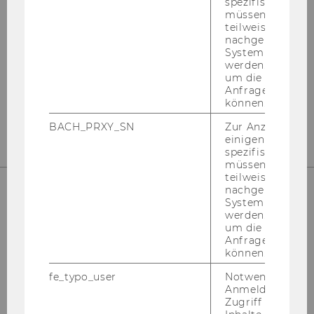
Internationales Steuerrecht
spezifischen Inh
müssen Informa
teilweise von
Departmentgebäude D3, 2. Stock
nachgelagerten
Welthandelsplatz 1
System abgefra
werden. Notwen
1020
Wien
um die Antwort 
Anfrage zuordne
Tel:
+43-1-31336-4890
können.
E-Mail:
officetaxlaw@wu.ac.at
BACH_PRXY_SN
Zur Anzeige von
einigen WU-
spezifischen Inh
müssen Informa
teilweise von
nachgelagerten
System abgefra
UNSERE SOCIAL MEDIA KANÄLE
werden. Notwen
um die Antwort 
Anfrage zuordne
können.
fe_typo_user
Notwendig für d
Instagram
LinkedIn
Anmeldung und
Zugriff auf gesc