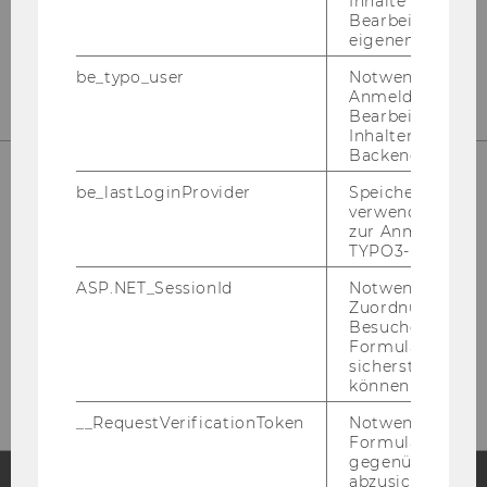
Inhalte oder zur
Bearbeitung des
eigenen Profils.
be_typo_user
Notwendig für d
Anmeldung und
Bearbeitung von
Inhalten im TYP
Backend.
be_lastLoginProvider
Speichert die zul
verwendete Met
zur Anmeldung f
TYPO3-Backend.
ASP.NET_SessionId
Notwendig, um 
Zuordnung von
Besucher zu
Bitte klicken Sie hier um sich für
Formulareingab
den Newsletter anzumelden!
sicherstellen zu
können.
__RequestVerificationToken
Notwendig, um 
Formulareingab
gegenüber Angri
abzusichern.