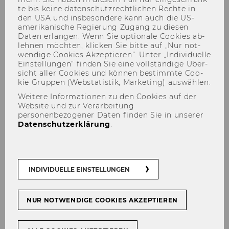
te bis keine da­ten­schutz­recht­li­chen Rech­te in
den USA und ins­be­son­de­re kann auch die US-​
amerikanische Re­gie­rung Zu­gang zu die­sen
Daten er­lan­gen. Wenn Sie op­tio­na­le Coo­kies ab­
leh­nen möch­ten, kli­cken Sie bitte auf „Nur not­
wen­di­ge Coo­kies Ak­zep­tie­ren“. Unter „In­di­vi­du­el­le
Ein­stel­lun­gen“ fin­den Sie eine voll­stän­di­ge Über­
Prof. Dr. Daniel W. Blum,
sicht aller Coo­kies und kön­nen be­stimm­te Coo­
kie Grup­pen (Web­sta­tis­tik, Mar­ke­ting) aus­wäh­len.
LL.M. (NYU), BSc.
Weitere Informationen zu den Cookies auf der
Website und zur Verarbeitung
personenbezogener Daten finden Sie in unserer
Datenschutzerklärung
.
Email
:
da­ni­el.blum@wu.ac.at
CV + Pu­bli­ka­tio­nen PURE
INDIVIDUELLE EINSTELLUNGEN
NUR NOTWENDIGE COOKIES AKZEPTIEREN