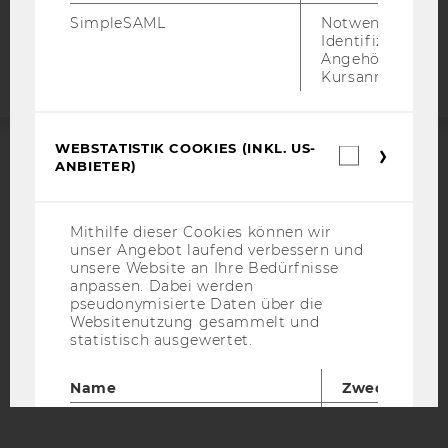
Barrierefreiheitserklärung
SimpleSAML
Notwendig zur
Webseite
Identifizierung 
Angehörige/r für
Kursanmeldung.
WEBSTATISTIK COOKIES (INKL. US-
Webstatis
ANBIETER)
Cookies
ACCREDITED BY:
(inkl.
US-
EQUIS
AACSB
Anbieter)
Mithilfe dieser Cookies können wir
unser Angebot laufend verbessern und
unsere Website an Ihre Bedürfnisse
anpassen. Dabei werden
pseudonymisierte Daten über die
Websitenutzung gesammelt und
AMBA
statistisch ausgewertet.
Name
Zweck
_pk_id
Eindeutige
Kennzeichnun