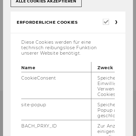
ALLE COOKIES AKZEPTIEREN
Erforderl
ERFORDERLICHE COOKIES
Cookies
Diese Cookies werden für eine
technisch reibungslose Funktion
unserer Website benötigt.
Name
Zweck
CookieConsent
Speichert Ihre
Einwilligung zur
Verwendung vo
Cookies.
site-popup
Speichert ob ein
Popup ausgefüll
geschlossen wur
Institut für
BACH_PRXY_ID
Zur Anzeige von
Österreichisches und
einigen WU-