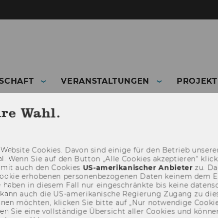
DSCHAFT
VERANSTALTUNGEN
PROJEKT
ONEN
NEWSLETTER
hre Wahl.
Web­site Coo­kies. Davon sind ei­ni­ge für den Be­trieb un­se­rer
­nal. Wenn Sie auf den But­ton „Alle Coo­kies ak­zep­tie­ren“ kli
damit auch den Coo­kies
US-​amerikanischer An­bie­ter
zu. Da­
oo­kie er­ho­be­nen per­so­nen­be­zo­ge­nen Daten kei­nem dem 
haben in die­sem Fall nur ein­ge­schränk­te bis keine da­ten­sc
e kann auch die US-​amerikanische Re­gie­rung Zu­gang zu die
eh­nen möch­ten, kli­cken Sie bitte auf „Nur not­wen­di­ge Coo­kies
fin­den Sie eine voll­stän­di­ge Über­sicht aller Coo­kies und kön