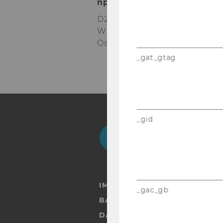
npo­Aus­tria
D2 - Welt­han­dels­platz 1
Wien 1020
Ös­ter­reich
_gat_gtag
_gid
Facebook
Instagram
Blog
Yo
IMPRESSUM
_gac_gb
BARRIEREFREIHEITSERKLÄRUN
DATENSCHUTZERKLÄRUNG