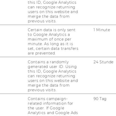
Kon­takt
this ID, Google Analytics
can recognize returning
Tel: +43 1 31336 4288
users on this website and
E-​Mail:
npo­aus­tria@wu.ac.at
merge the data from
previous visits.
Büro: Mo.-Fr. 09:00 bis 17:00
Certain data is only sent
1 Minute
to Google Analytics a
maximum of once per
minute. As long as it is
set, certain data transfers
are prevented.
Contains a randomly
24 Stunde
generated user ID. Using
uTube
Newsletter
Bluesky
ACCREDITED B
this ID, Google Analytics
can recognize returning
EQUIS
AAC
users on this website and
merge the data from
previous visits.
Contains campaign-
90 Tag
related information for
G WEBSEITE
the user. If Google
Analytics and Google Ads