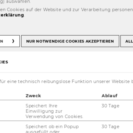
ng) aus­wäh­len.
den Cookies auf der Website und zur Verarbeitung persone
erklärung
.
rtTalks
1. npoExpertTalk: Manuela Vollmann
EN
NUR NOTWENDIGE COOKIES AKZEPTIEREN
ALL
Talk: Manuela
IES
ür eine technisch reibungslose Funktion unserer Website 
Zweck
Ablauf
tier­tes NPO-​
Speichert Ihre
30 Tage
Einwilligung zur
­ti­per­spek­ti­vi­sches
Verwendung von Cookies.
Speichert ob ein Popup
30 Tage
nage­ment statt ein­sa­
ausgefüllt oder