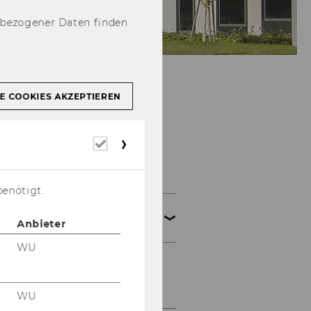
nbezogener Daten finden
E COOKIES AKZEPTIEREN
Erforderliche
Cookies
npoExpertTalks
benötigt.
1. npoExpertTalk:
Anbieter
Manuela Vollmann
WU
Nachlese zum 1.
npoExpertTalk
WU