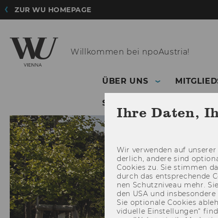
ZUR WU HOMEPAGE
Willkommen
bei npoAustria!
ÜBER UNS
MITGLIE
SERVICE
PUBLIKATI
Ihre Daten, I
Wir ver­wen­den auf un­se­rer 
der­lich, an­de­re sind op­tio
Coo­kies zu. Sie stim­men 
durch das ent­spre­chen­de C
nen Schutz­ni­veau mehr. Sie 
den USA und ins­be­son­de­r
Sie op­tio­na­le Coo­kies ab­l
vi­du­el­le Ein­stel­lun­gen“ 