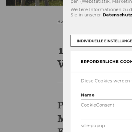
pen (Web­sta­tis­tik, Mar­ke­ti
Weitere Informationen zu 
Sie in unserer
Datenschutz
Home
Veranstaltungen
npoExpe
INDIVIDUELLE EINSTELLUNG
1. npoExpert
Vollmann
ERFORDERLICHE COOK
Diese Cookies werden f
Name
Pur­po­se ori­en­
CookieConsent
Management - Mul
site-popup
Füh­ren und Ma­