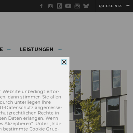
Facebook
Instagram
WU
YouTube
Newsletter
Bluesky
QUICKLINKS
Blog
E
LEISTUNGEN
Cookie
Consent
schließen
 Web­site un­be­dingt er­for­
­cken, dann stim­men Sie allen
durch un­ter­lie­gen Ihre
EU-​Datenschutz an­ge­mes­se­
hutz­recht­li­chen Rech­te in
­sen Daten er­lan­gen. Wenn
 Ak­zep­tie­ren“. Unter „In­di­
­nen be­stimm­te Coo­kie Grup­