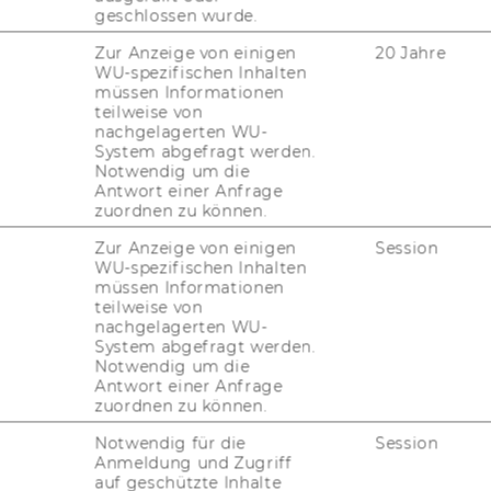
geschlossen wurde.
p
Zur Anzeige von einigen
20 Jahre
WU-spezifischen Inhalten
müssen Informationen
teilweise von
nachgelagerten WU-
System abgefragt werden.
nd am 16.03.2021 statt
Notwendig um die
Antwort einer Anfrage
zuordnen zu können.
lmann, Geschäftsführerin, ABZ*AUSTRIA
Zur Anzeige von einigen
Session
WU-spezifischen Inhalten
rner Kerschbaum
müssen Informationen
teilweise von
nachgelagerten WU-
System abgefragt werden.
Notwendig um die
er­gan­ge­nen Mo­na­te hat dem NPO-​Sektor
Antwort einer Anfrage
agement im Brenn­glas stand bzw. steht.
zuordnen zu können.
wurde deut­lich, was gut funk­tio­niert. Es
Notwendig für die
Session
n: Schwach­stel­len wur­den oft­mals ganz
Anmeldung und Zugriff
Of­fen­ba­rung soll­te das Licht auf Schwach­
auf geschützte Inhalte