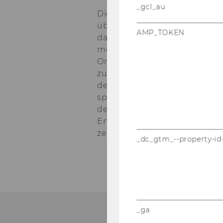
_gcl_au
Die in der ABZ*AUSTRIA-​DNA ver
über Jahr­zehn­te immer wei­ter 
AMP_TOKEN
dazu bei, dass ABZ*AUS­TRIA die a
meis­tern konn­te. ABZ*AUS­TRI
Or­ga­ni­sa­ti­ons­ent­wick­lungs­
zu­kunfts­ori­en­tier­ter, agi­ler u
der­zeit das von ABZ*AUS­TRIA s
spon­si­bi­li­ty, Re­sults, Re­por­
der po­si­ti­ven Un­ter­neh­mens­
Ent­fal­tungs­mög­lich­kei­ten fü
zen­tral.
_dc_gtm_--property-id
_ga