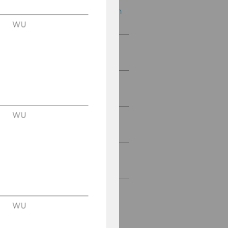
2. npoExpertTalk: Christian
Moser
WU
3. npoExpertTalk: Maria
Katharina Moser
4. npoExpertTalk: Monica
Culen
WU
5. npoExpertTalk: Manfred
Bouda
6. npoExpertTalk: Ruth
Simsa
WU