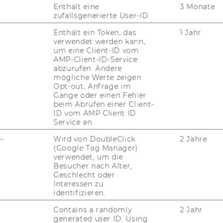
Enthält eine
3 Monate
­an­ker­te In­no­va­ti­ons­freu­de und das
zufallsgenerierte User-ID.
pro­fes­sio­na­li­sier­te Ma­nage­ment tru­gen
Enthält ein Token, das
1 Jahr
k­tu­el­le Kri­sen­si­tua­ti­on bis­lang gut
verwendet werden kann,
A hat – be­fruch­tet durch die Krise – einen
um eine Client-ID vom
AMP-Client-ID-Service
pro­zess ge­star­tet. Um die Or­ga­ni­sa­ti­on noch
abzurufen. Andere
nd gleich­zei­tig sta­bi­ler auf­zu­stel­len, wird
mögliche Werte zeigen
elbst ent­wi­ckel­te 4-​R-Modell (Role, Re­
Opt-out, Anfrage im
Gange oder einen Fehler
ting) im­ple­men­tiert. Die Wei­ter­ent­wick­lung
beim Abrufen einer Client-
kul­tur, die Partizipations-​, Gestaltungs-​ und
ID vom AMP Client ID
r Mit­ar­bei­ter*innen sind dabei eben­falls
Service an.
--
Wird von DoubleClick
2 Jahre
(Google Tag Manager)
verwendet, um die
Besucher nach Alter,
Geschlecht oder
Interessen zu
identifizieren.
Contains a randomly
2 Jahr
generated user ID. Using