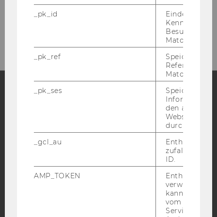
_pk_id
Eindeutige
Kennzeichnun
Besuchers du
Matomo.
_pk_ref
Speicherung 
Referrers dur
Matomo.
_pk_ses
Speicherung 
Informatione
Facebook
Instagram
Blog
den aktuellen
Webseitenbe
durch Matom
_gcl_au
Enthält eine
YouTube
Newsletter
Bluesky
zufallsgenerie
ID.
AMP_TOKEN
Enthält ein To
verwendet we
kann, um eine
vom AMP-Clie
IMPRESSUM
Service abzur