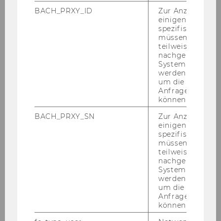
BACH_PRXY_ID
Zur Anzeige von
einigen WU-
spezifischen Inh
müssen Informa
teilweise von
nachgelagerten
System abgefra
werden. Notwen
um die Antwort 
Anfrage zuordne
können.
BACH_PRXY_SN
Zur Anzeige von
einigen WU-
spezifischen Inh
müssen Informa
teilweise von
nachgelagerten
System abgefra
Ruth Simsa ist Pro­fes­so­rin am In­sti­tut für So­zio­
werden. Notwen
lo­gie und Em­pi­ri­sche So­zi­al­for­schung der Wirt­
um die Antwort 
Anfrage zuordne
schafts­uni­ver­si­tät Wien und Vor­stand von Dis­
können.
kurs.Das Wis­sen­schafts­netz.