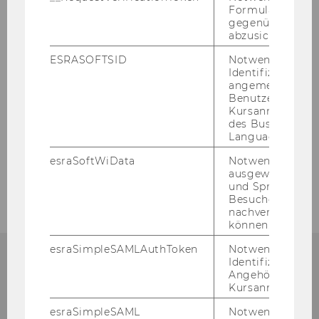
Formulareingab
gegenüber Angri
2. npoExpertTalk: Christian Moser
abzusichern.
ESRASOFTSID
Notwendig zur
3. npoExpertTalk: Maria Katharina Moser
Identifizierung 
angemeldeten
4. npoExpertTalk: Monica Culen
Benutzers im
Kursanmeldung
des Business
5. npoExpertTalk: Manfred Bouda
Language Center
esraSoftWiData
Notwendig um
6. npoExpertTalk: Ruth Simsa
ausgewählte Sp
und Sprachkurse
Besuchers
nachverfolgen z
können.
esraSimpleSAMLAuthToken
Notwendig zur
Identifizierung 
Angehörige/r für
npo­Aus­tria
Kursanmeldung.
D2 - Welt­han­dels­platz 1
esraSimpleSAML
Notwendig zur