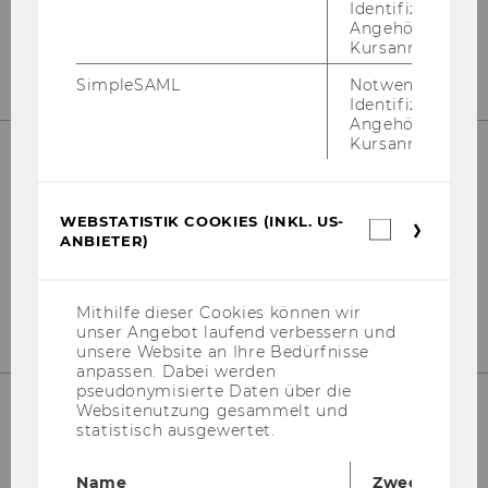
Wien 1020
Identifizierung 
Angehörige/r für
Ös­ter­reich
Kursanmeldung.
SimpleSAML
Notwendig zur
Identifizierung 
Angehörige/r für
Kursanmeldung.
Kon­takt
WEBSTATISTIK COOKIES (INKL. US-
Webstatis
Tel: +43 1 31336 4288
ANBIETER)
Cookies
E-​Mail:
npo­aus­tria@wu.ac.at
(inkl.
Büro: Mo.-Fr. 09:00 bis 17:00
US-
Anbieter)
Mithilfe dieser Cookies können wir
unser Angebot laufend verbessern und
unsere Website an Ihre Bedürfnisse
anpassen. Dabei werden
pseudonymisierte Daten über die
Websitenutzung gesammelt und
statistisch ausgewertet.
Name
Zweck