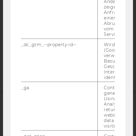
BARRIEREFREIHEITSERKLÄRUNG WEBSEITE
Andere mögli
zeigen Opt-ou
DATENSCHUTZERKLÄRUNG
Anfrage im G
einen Fehler 
DATENSCHUTZERKLÄRUNG SOCIAL MEDIA
Abrufen einer
DATENSCHUTZERKLÄRUNG
vom AMP Clie
STUDIENBEWERBER*INNEN UND STUDIERENDE
Service an.
COOKIE EINSTELLUNGEN
_dc_gtm_--property-id--
Wird von Dou
(Google Tag 
verwendet, u
Barrierefreiheitserklärung
Besucher nach
Webseite
Geschlecht o
Interessen zu
identifizieren.
_ga
Contains a r
generated use
Using this ID
Analytics can
ACCREDITED BY:
returning use
website and 
EQUIS
AACSB
data from pre
visits.