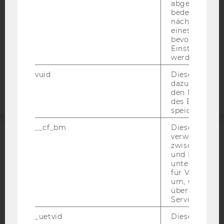
abgespielt wi
DATENSCHUTZERKLÄRUNG
bedeutet, das
STUDIENBEWERBER*INNEN UND STUDIERENDE
nächsten Ans
eines Vimeo-V
COOKIE EINSTELLUNGEN
bevorzugten
Einstellungen
werden.
Barrierefreiheitserklärung
Webseite
vuid
Dieser Cookie
dazu eingeset
den Nutzungs
des Benutzers
speichern.
__cf_bm
Dieses Cookie
verwendet, u
ACCREDITED BY:
zwischen Men
und Bots zu
unterscheiden.
EQUIS
AACSB
für Vimeo no
um, um gülti
über die Nutz
Service zu s
_uetvid
Dieses Cookie
AMBA