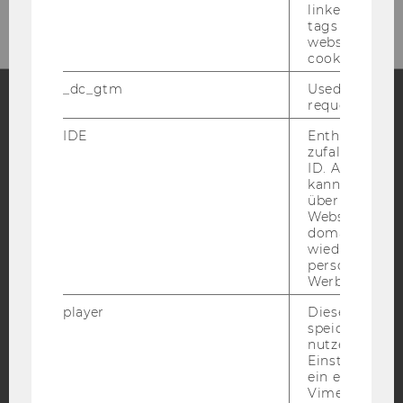
linked, the co
tags on the G
website read 
cookie.
_dc_gtm
Used to throt
request rate.
Facebook
Instagram
Blog
IDE
Enthält eine
zufallsgenerie
ID. Anhand di
kann Google 
über verschie
YouTube
Newsletter
Bluesky
Websites
domainübergr
wiedererkenn
personalisiert
Werbung auss
player
Dieses Cooki
IMPRESSUM
speichert
BARRIEREFREIHEITSERKLÄRUNG WEBSEITE
nutzerspezifi
Einstellungen
DATENSCHUTZERKLÄRUNG
ein eingebett
Vimeo-Video
DATENSCHUTZERKLÄRUNG SOCIAL MEDIA