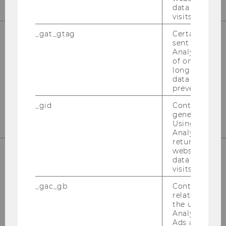
data from pre
visits.
_gat_gtag
Certain data i
sent to Googl
Analytics a 
Kon­takt
of once per m
long as it is s
Tel: +43 1 31336 4288
data transfers
E-​Mail:
npo­aus­tria@wu.ac.at
prevented.
Büro: Mo.-Fr. 09:00 bis 17:00
_gid
Contains a r
generated use
Using this ID
Analytics can
returning use
website and 
data from pre
visits.
_gac_gb
Contains cam
related infor
the user. If G
Analytics and
Ads accounts 