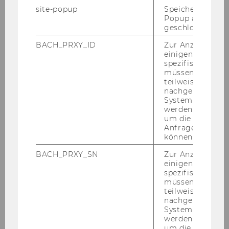
der Be­darf stark ge­stie­gen, gleich­zei­tig stei­gen
site-popup
Speichert ob ein
Popup ausgefüll
so­zia­le Bud­gets nicht im sel­ben Maß, son­dern
geschlossen wur
es be­steht sogar die Ge­fahr, dass diese ein­ge­
fro­ren oder ge­kürzt wer­den. Diese Ent­wick­lung
BACH_PRXY_ID
Zur Anzeige von
einigen WU-
birgt Her­aus­for­de­rung und Chan­ce zu­gleich.
spezifischen Inh
Die Di­gi­ta­li­sie­rung ist in die­sem Span­nungs­fall
müssen Informa
eine Mög­lich­keit, Po­ten­zia­le für den Be­ra­tungs­
teilweise von
nachgelagerten
kon­text und die Prä­ven­ti­on zu heben.
System abgefra
werden. Notwen
Die Not­ruf­num­mer Rat auf Draht ist 24/7 für
um die Antwort 
Kin­der und Ju­gend­li­che er­reich­bar. Die­ses
Anfrage zuordne
lang­jäh­ri­ge Beratungs-​ und Prä­ven­tiv­an­ge­bot
können.
von SOS-​Kinderdorf hat schnell auf die ak­tu­el­
BACH_PRXY_SN
Zur Anzeige von
len Her­aus­for­de­run­gen re­agiert.
einigen WU-
spezifischen Inh
Im Rah­men des 2. npo­Ex­pert­Talks wird Chris­ti­
müssen Informa
an Moser die Her­aus­for­de­run­gen nach­zeich­
teilweise von
nachgelagerten
nen, den Sta­tus quo be­schrei­ben und ver­su­
System abgefra
chen, Er­folgs­kri­te­ri­en fest­zu­le­gen, die so­wohl
werden. Notwen
Pro­gramm als auch Fi­nan­zie­rung er­mög­li­chen.
um die Antwort 