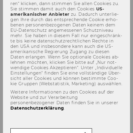
ren“ kli­cken, dann stim­men Sie allen Coo­kies zu.
Sie stim­men damit auch den Coo­kies
US-​
amerikanischer An­bie­ter
zu. Da­durch un­ter­lie­
gen Ihre durch das ent­spre­chen­de Coo­kie er­ho­
be­nen per­so­nen­be­zo­ge­nen Daten kei­nem dem
2. npoExpertTalk: Christian
EU-​Datenschutz an­ge­mes­se­nen Schutz­ni­veau
mehr. Sie haben in die­sem Fall nur ein­ge­schränk­
Moser
te bis keine da­ten­schutz­recht­li­chen Rech­te in
den USA und ins­be­son­de­re kann auch die US-​
amerikanische Re­gie­rung Zu­gang zu die­sen
Daten er­lan­gen. Wenn Sie op­tio­na­le Coo­kies ab­
leh­nen möch­ten, kli­cken Sie bitte auf „Nur not­
Her­aus­for­de­run­gen und Chan­
wen­di­ge Coo­kies Ak­zep­tie­ren“. Unter „In­di­vi­du­el­le
Ein­stel­lun­gen“ fin­den Sie eine voll­stän­di­ge Über­
cen in der Di­gi­ta­li­sie­rung für
sicht aller Coo­kies und kön­nen be­stimm­te Coo­
kie Grup­pen (Web­sta­tis­tik, Mar­ke­ting) aus­wäh­len.
so­zia­le NPOs
Weitere Informationen zu den Cookies auf der
Website und zur Verarbeitung
personenbezogener Daten finden Sie in unserer
Datenschutzerklärung
.
Die Veranstaltung fand
am 09. November 2021
statt