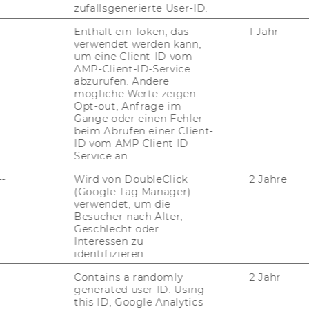
zufallsgenerierte User-ID.
Enthält ein Token, das
1 Jahr
Kon­takt
verwendet werden kann,
um eine Client-ID vom
Tel: +43 1 31336 4288
AMP-Client-ID-Service
E-​Mail:
npo­aus­tria@wu.ac.at
abzurufen. Andere
Büro: Mo.-Fr. 09:00 bis 17:00
mögliche Werte zeigen
Opt-out, Anfrage im
Gange oder einen Fehler
beim Abrufen einer Client-
ID vom AMP Client ID
Service an.
--
Wird von DoubleClick
2 Jahre
(Google Tag Manager)
verwendet, um die
uTube
Newsletter
Bluesky
ACCREDITED B
Besucher nach Alter,
Geschlecht oder
EQUIS
AAC
Interessen zu
identifizieren.
Contains a randomly
2 Jahr
generated user ID. Using
this ID, Google Analytics