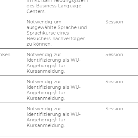
im Kursanmeldungsystem
des Business Language
Centers.
Notwendig um
Session
ausgewählte Sprache und
Sprachkurse eines
Besuchers nachverfolgen
zu können.
oken
Notwendig zur
Session
Identifizierung als WU-
Angehörige/r für
Kursanmeldung.
Notwendig zur
Session
Identifizierung als WU-
Angehörige/r für
Kursanmeldung.
Notwendig zur
Session
Identifizierung als WU-
Angehörige/r für
Kursanmeldung.