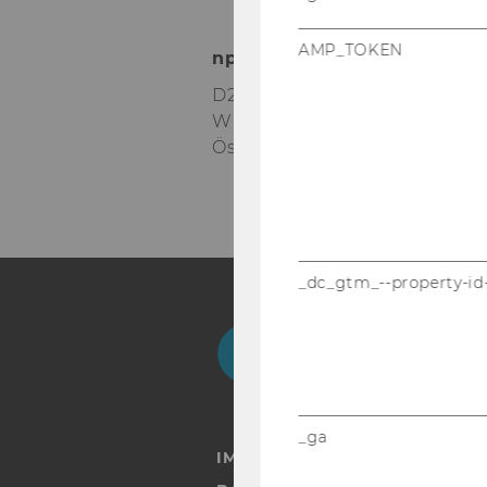
AMP_TOKEN
npo­Aus­tria
D2 - Welt­han­dels­platz 1
Wien 1020
Ös­ter­reich
_dc_gtm_--property-id
Facebook
Instagram
Blog
Yo
_ga
IMPRESSUM