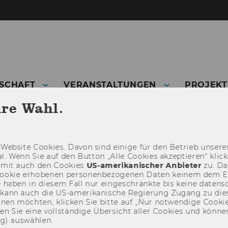
DSCHAFT
VERANSTALTUNGEN
PROJEKT
hre Wahl.
ONEN
NEWSLETTER
Web­site Coo­kies. Davon sind ei­ni­ge für den Be­trieb un­se­rer
­nal. Wenn Sie auf den But­ton „Alle Coo­kies ak­zep­tie­ren“ kli
damit auch den Coo­kies
US-​amerikanischer An­bie­ter
zu. Da­
oo­kie er­ho­be­nen per­so­nen­be­zo­ge­nen Daten kei­nem dem 
haben in die­sem Fall nur ein­ge­schränk­te bis keine da­ten­sc
e kann auch die US-​amerikanische Re­gie­rung Zu­gang zu die
eh­nen möch­ten, kli­cken Sie bitte auf „Nur not­wen­di­ge Coo­kies
fin­den Sie eine voll­stän­di­ge Über­sicht aller Coo­kies und kön
ng) aus­wäh­len.