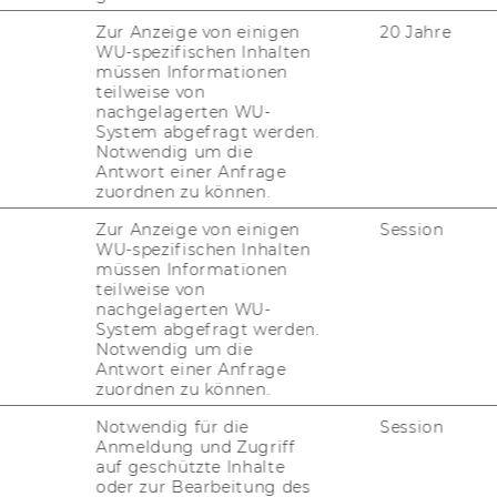
­tei­lig­ten Or­ga­ni­sa­tio­nen ex­klu­siv zur
Zur Anzeige von einigen
20 Jahre
WU-spezifischen Inhalten
müssen Informationen
teilweise von
nachgelagerten WU-
ore@wu.ac.at
System abgefragt werden.
Notwendig um die
Antwort einer Anfrage
zuordnen zu können.
Zur Anzeige von einigen
Session
WU-spezifischen Inhalten
müssen Informationen
teilweise von
nachgelagerten WU-
System abgefragt werden.
Notwendig um die
Antwort einer Anfrage
zuordnen zu können.
Notwendig für die
Session
Anmeldung und Zugriff
auf geschützte Inhalte
oder zur Bearbeitung des