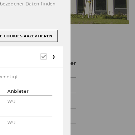
nbezogener Daten finden
E COOKIES AKZEPTIEREN
Erforderliche
Cookies
Ältere npoNewsletter
benötigt.
npoNewsletter 4/2023
Anbieter
npoNewsletter 3/2023
WU
npoNewsletter 2/2023
WU
npoNewsletter 1/2023