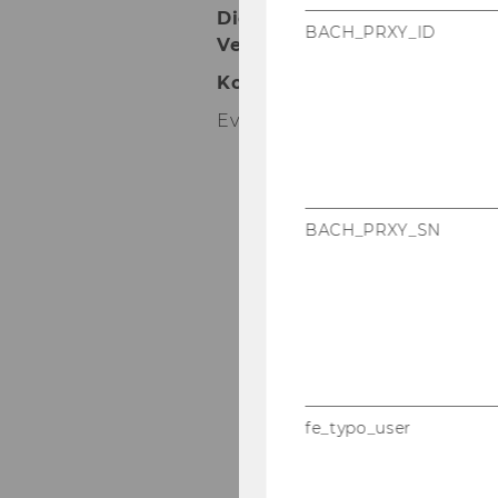
Die Er­geb­nis­se ste­hen den be
BACH_PRXY_ID
Ver­fü­gung.
Kon­takt:
Eva More-​Hollerweger
eva.m
BACH_PRXY_SN
fe_typo_user