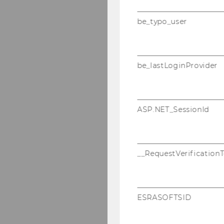
be_typo_user
be_lastLoginProvider
ASP.NET_SessionId
__RequestVerification
ESRASOFTSID