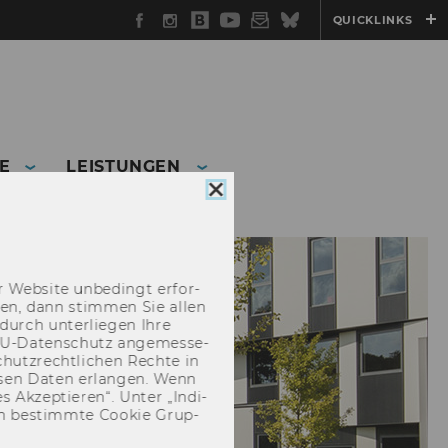
Facebook
Instagram
WU
YouTube
Newsletter
Bluesky
QUICKLINKS
Blog
E
LEISTUNGEN
Cookie
Consent
schließen
 Web­site un­be­dingt er­for­
­cken, dann stim­men Sie allen
durch un­ter­lie­gen Ihre
EU-​Datenschutz an­ge­mes­se­
hutz­recht­li­chen Rech­te in
­sen Daten er­lan­gen. Wenn
 Ak­zep­tie­ren“. Unter „In­di­
­nen be­stimm­te Coo­kie Grup­