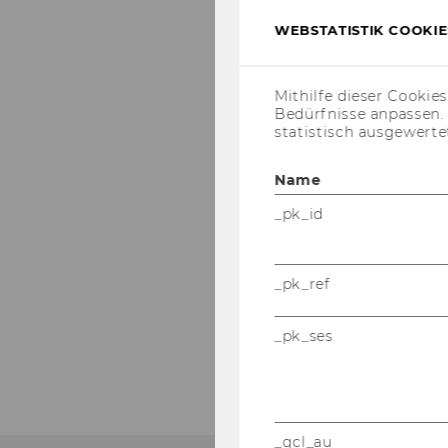
WEBSTATISTIK COOKIES
Mithilfe dieser Cookie
Bedürfnisse anpassen
statistisch ausgewerte
Name
_pk_id
_pk_ref
_pk_ses
_gcl_au