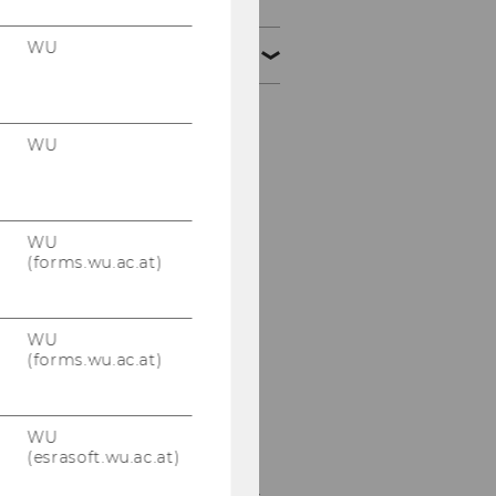
WU
npoNewsletter 3/2020
INHALTSVERZEICHNIS
WU
npoNewsletter
1. npoReport zum
Thema "Faire
Entlohnung in NPOs"
WU
(forms.wu.ac.at)
Flavia Bogorin auf der
#YOVO2020:
Volunteering - was
WU
bringt das beim
(forms.wu.ac.at)
Berufseinstieg?
Erhebung zur
WU
Digitalisierung in NPOs
(esrasoft.wu.ac.at)