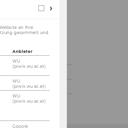
Lesetipps
Webstatistik
Cookies
VEREINS- UND
(inkl.
US-
STEUERRECHT
Website an Ihre
Anbieter)
nutzung gesammelt und
IT-ECKE
BEITRÄGE UNSERER
Anbieter
MITGLIEDER
WU
(piwik.wu.ac.at)
npoNewsletter 2/2020
WU
(piwik.wu.ac.at)
npoNewsletter 1/2020
WU
(piwik.wu.ac.at)
Google