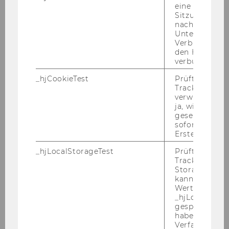
eine
Sitzung/Aufz
nach einer
Unterbrechun
Verbindung w
Bis­her (mit Pro­jekt­start im Jän­ner 2019) wur­
den Hotjar-Se
den im Rah­men von „Wings4Youth“ 199 KMUs
verbunden wir
und in die­sem Be­reich tä­ti­ge NGOs über das
_hjCookieTest
Prüft, ob der 
Pro­jekt und die Mög­lich­kei­ten zur Un­ter­stüt­
Tracking Cod
zung von „care lea­vers“ in­for­miert. Über 50
verwenden ka
ja, wird ein W
KMU­Ver­tre­te­rIn­nen nah­men an 4 Work­shops
gesetzt. Wird 
teil, die so­wohl in Ru­mä­ni­en als auch in Bul­ga­
sofort nach s
ri­en or­ga­ni­siert wur­den. Die KMUs in­for­mier­ten
Erstellung ge
sich über die Be­dürf­nis­se und das Po­ten­zi­al
_hjLocalStorageTest
Prüft, ob der 
der „care lea­vers“, und wie sie sich en­ga­gie­ren
Tracking Code
und Ver­ant­wor­tung über­neh­men kön­nen.
Storage verw
kann. Wenn ja
Etwa 40 KMUs ver­pflich­te­ten sich, „care lea­
Wert 1 gesetzt
vers“ auf ver­schie­de­ne Weise zu un­ter­stüt­zen.
_hjLocalStora
gespeicherte
"Wings4Youth" wird von CON­COR­DIA So­zi­al­pro­
haben keine
jek­te in Ru­mä­ni­en ge­lei­tet, ge­mein­sam mit
Verfallszeit, 