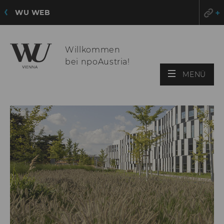
WU WEB
Willkommen
bei npoAustria!
HAU
MENÜ
ÖFF