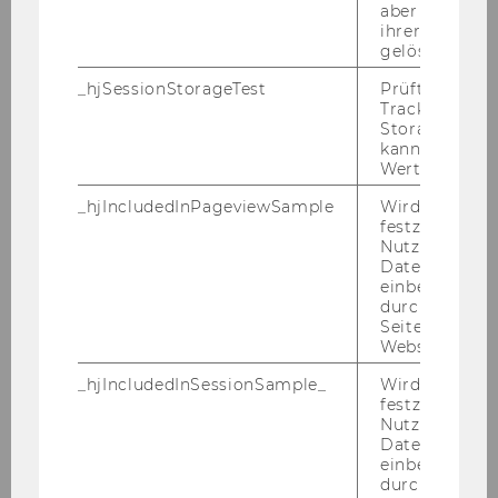
aber fast sofo
CSR Nest Ru­mä­ni­en um­ge­setzt, und vom Pro­
ihrer Erstellu
gramm der Eu­ro­päi­schen Union für Rech­te,
gelöscht.
Gleich­be­rech­ti­gung und Staats­bür­ger­schaft
_hjSessionStorageTest
Prüft, ob der 
(REC) ko­fi­nan­ziert.
Tracking Cod
Storage verw
Wei­te­re Infos unter:
https://www.con­cor­
kann. Wenn ja
dia.or.at/pro­jek­te/ru­maeni­en/wings4youth
Wert von 1 ges
_hjIncludedInPageviewSample
Wird gesetzt
CON­TROL­LER IN­STI­TUT | An­
festzustellen,
Nutzer in die
kün­di­gung NPO-​Kongress
Datenstichpr
einbezogen wi
durch das
Seitenaufrufli
Website defini
_hjIncludedInSessionSample_
Wird gesetzt
festzustellen,
Nutzer in die
Datenstichpr
einbezogen wi
durch das täg