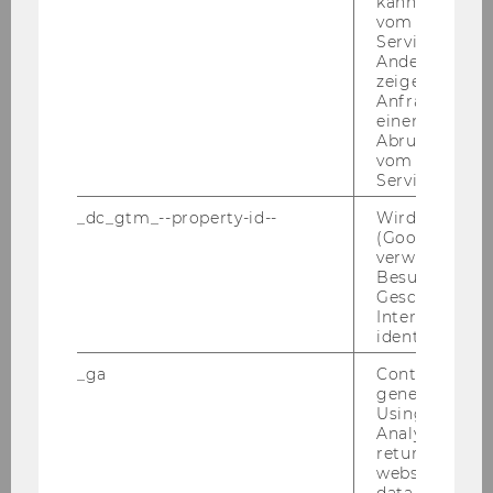
kann, um eine
te Revue pas­sie­ren zu las­sen und sich in­spi­rie­
vom AMP-Clie
Service abzur
ren zu las­sen.
Andere mögli
zeigen Opt-ou
wei­ter­füh­ren­de In­for­ma­tio­nen unter:
Anfrage im G
www.asom.at/ueber-​uns/reader-​
einen Fehler 
transformationen-durch-die-und-nach-der-
Abrufen einer
vom AMP Clie
krise
Service an.
_dc_gtm_--property-id--
Wird von Dou
ASB Ös­ter­reich | Fünf Ster­ne
(Google Tag 
verwendet, u
für Pfle­ge­kom­pe­tenz­zen­tren
Besucher nach
Geschlecht o
Interessen zu
identifizieren.
_ga
Contains a r
generated use
Using this ID
Analytics can
returning use
website and 
data from pre