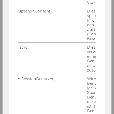
Video abgespi
https://www.sa­ma­ri­ter­bund.net/wohnen-​
OptanonConsent
Dieses Cooki
und-soziale-dienstleistungen/so­zi­al­ma­erk­te/
speichert
Informatione
den
B.A.S | Fach­stel­le für Glücks­
Zustimmungs
(Consent) ein
spiel­sucht
Besuchers.
_scid
Dieses Cookie
verwendet, u
einem/einer
Benutzer*in e
eindeutige ID
zuzuweisen
hjSessionBenutzer_
Wird gesetzt,
Um­fra­ge zur Er­he­bung der Ver­än­de­rung der
Benutzer zum
Glücks­spiel­nut­zung auf­grund der COVID-​19
Mal eine Seite
Si­tua­ti­on in Ös­ter­reich
Speichert die 
Benutzer-ID, d
Am 16.03.2020 wur­den von der Bun­des­re­gie­
diese Seite e
ist. Hotjar ver
rung Aus­gangs­be­schrän­kun­gen ein­ge­führt,
Benutzer nich
wel­che im Mai etwas ge­lo­ckert wur­den. Das