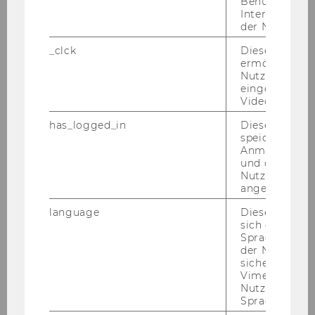
Benutzernam
ein­zu­kau­fen, wie all jenen, die auf­grund der
Interaktionsd
Krise plötz­lich in fi­nan­zi­el­le Schwie­rig­kei­ten
der Nutzer*in
ge­ra­ten sind.
_clck
Dieses Cooki
„Es ist ge­ra­de jetzt sehr wich­tig, dass sich be­
ermöglicht di
Nutzung des
stehen­de und neue Kun­din­nen und Kun­den
eingebettete
mit aku­ten fi­nan­zi­el­len Pro­ble­men auf die So­zi­
Video Players
al­märk­te ver­las­sen kön­nen", sagt Georg Je­len­
has_logged_in
Dieses Cooki
ko, Lei­ter aller So­zi­al­märk­te des Sa­ma­ri­ter­bund
speichert
Wiens.
Anmeldeinfo
und ob sich de
Der Sa­ma­ri­ter­bund be­treibt fünf So­zi­al­märk­te
Nutzer*in jem
in Wien, die Le­bens­mit­tel und Hy­gie­ne­ar­ti­kel
angemeldet h
zu be­son­ders güns­ti­gen Prei­sen ver­kau­fen.
language
Dieses Cooki
sich die
Fi­lia­len:
Spracheinstel
der Nutzer*in
sichergestellt
SOMA Donau Zen­trum, Wa­gra­mer Stra­
Vimeo in der
ße 94, (Ein­gang Lam­pa­weg) 1220 Wien
Nutzer ausge
Sprache ersch
SOMA Pil­ler­gas­se, Pil­ler­gas­se 20, 1150