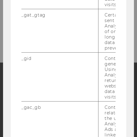
visits.
_gat_gtag
Certain data i
sent to Googl
Analytics a 
of once per m
long as it is s
data transfers
prevented.
_gid
Contains a r
generated use
Using this ID
Analytics can
returning use
Facebook
Instagram
Blog
website and 
data from pre
visits.
_gac_gb
Contains cam
YouTube
Newsletter
Bluesky
related infor
the user. If G
Analytics and
Ads accounts 
linked, the co