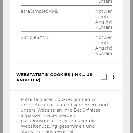
Kursanmeldung.
npoNewsletter 3/2022
esraSimpleSAML
Notwendig zur
Identifizierung 
npoNewsletter 2/2022
Angehörige/r für
Kursanmeldung.
npoNewsletter 1/2022
SimpleSAML
Notwendig zur
Identifizierung 
Angehörige/r für
npoNewsletter 4/2021
Kursanmeldung.
npoNewsletter 3/2021
WEBSTATISTIK COOKIES (INKL. US-
Webstatis
npoNewsletter 2/2021
ANBIETER)
Cookies
(inkl.
US-
npoNewsletter 1/2021
Anbieter)
Mithilfe dieser Cookies können wir
unser Angebot laufend verbessern und
npoNewsletter 4/2020
unsere Website an Ihre Bedürfnisse
anpassen. Dabei werden
pseudonymisierte Daten über die
npoNewsletter 3/2020
Websitenutzung gesammelt und
statistisch ausgewertet.