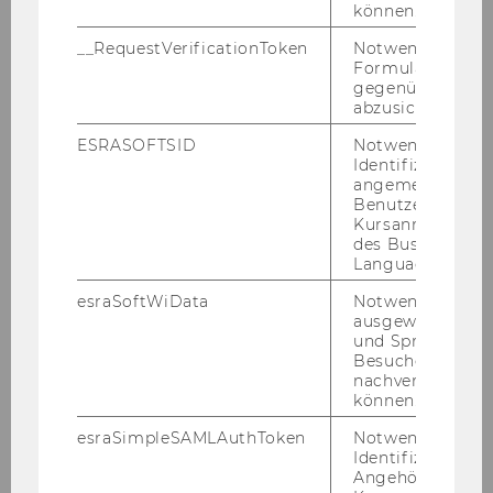
können.
__RequestVerificationToken
Notwendig, um 
Formulareingab
gegenüber Angri
abzusichern.
Ältere npoNewsletter
ESRASOFTSID
Notwendig zur
Identifizierung 
angemeldeten
Benutzers im
npoNewsletter 4/2023
Kursanmeldung
des Business
Language Center
npoNewsletter 3/2023
esraSoftWiData
Notwendig um
ausgewählte Sp
npoNewsletter 2/2023
und Sprachkurse
Besuchers
nachverfolgen z
npoNewsletter 1/2023
können.
esraSimpleSAMLAuthToken
Notwendig zur
npoNewsletter 4/2022
Identifizierung 
Angehörige/r für