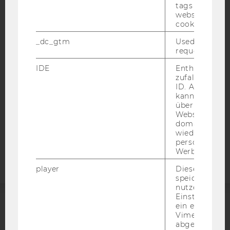
tags on the G
website read 
IMPRESSUM
cookie.
BARRIEREFREIHEITSERKLÄRUNG WEBSEITE
_dc_gtm
Used to throt
DATENSCHUTZERKLÄRUNG
request rate.
DATENSCHUTZERKLÄRUNG SOCIAL MEDIA
IDE
Enthält eine
DATENSCHUTZERKLÄRUNG
zufallsgenerie
ID. Anhand di
STUDIENBEWERBER*INNEN UND STUDIERENDE
kann Google 
COOKIE EINSTELLUNGEN
über verschie
Websites
domainübergr
Barrierefreiheitserklärung
wiedererkenn
Webseite
personalisiert
Werbung auss
player
Dieses Cooki
speichert
nutzerspezifi
Einstellungen
ein eingebett
ACCREDITED BY:
Vimeo-Video
abgespielt wi