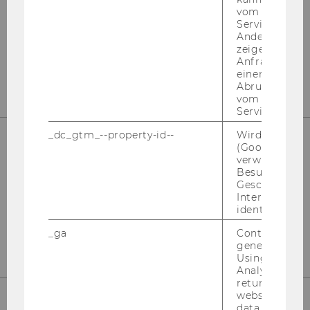
npo­Aus­tria
vom AMP-Clie
Service abzur
D2 - Welt­han­dels­platz 1
Andere mögli
Wien 1020
zeigen Opt-ou
Ös­ter­reich
Anfrage im G
einen Fehler 
Abrufen einer
vom AMP Clie
Service an.
_dc_gtm_--property-id--
Wird von Dou
(Google Tag 
verwendet, u
Kon­takt
Besucher nach
Geschlecht o
Tel: +43 1 31336 4288
Interessen zu
E-​Mail:
npo­aus­tria@wu.ac.at
identifizieren.
Büro: Mo.-Fr. 09:00 bis 17:00
_ga
Contains a r
generated use
Using this ID
Analytics can
returning use
website and 
data from pre