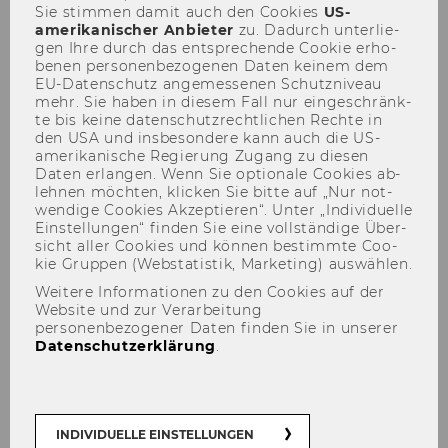
Sie stim­men damit auch den Coo­kies
US-​
amerikanischer An­bie­ter
zu. Da­durch un­ter­lie­
gen Ihre durch das ent­spre­chen­de Coo­kie er­ho­
be­nen per­so­nen­be­zo­ge­nen Daten kei­nem dem
EU-​Datenschutz an­ge­mes­se­nen Schutz­ni­veau
npoNewsletter 1/2020
mehr. Sie haben in die­sem Fall nur ein­ge­schränk­
te bis keine da­ten­schutz­recht­li­chen Rech­te in
den USA und ins­be­son­de­re kann auch die US-​
amerikanische Re­gie­rung Zu­gang zu die­sen
Daten er­lan­gen. Wenn Sie op­tio­na­le Coo­kies ab­
leh­nen möch­ten, kli­cken Sie bitte auf „Nur not­
Liebe Le­se­rin, lie­ber Leser!
wen­di­ge Coo­kies Ak­zep­tie­ren“. Unter „In­di­vi­du­el­le
Ein­stel­lun­gen“ fin­den Sie eine voll­stän­di­ge Über­
sicht aller Coo­kies und kön­nen be­stimm­te Coo­
kie Grup­pen (Web­sta­tis­tik, Mar­ke­ting) aus­wäh­len.
Weitere Informationen zu den Cookies auf der
Website und zur Verarbeitung
personenbezogener Daten finden Sie in unserer
Datenschutzerklärung
.
INDIVIDUELLE EINSTELLUNGEN
Herz­lich Will­kom­men im Neuen Jahr!