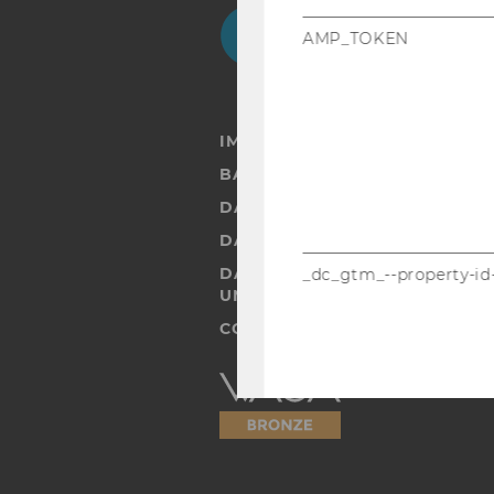
Facebook
Instagram
Blog
Yo
AMP_TOKEN
IMPRESSUM
BARRIEREFREIHEITSERKLÄRUN
DATENSCHUTZERKLÄRUNG
DATENSCHUTZERKLÄRUNG SOC
DATENSCHUTZERKLÄRUNG ST
_dc_gtm_--property-id
UND STUDIERENDE
COOKIE EINSTELLUNGEN
Barrierefreiheitserklärung
Webseite
_ga