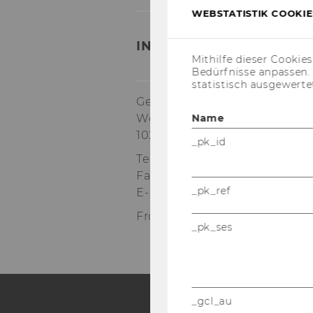
WEBSTATISTIK COOKIES
INSTITUT FÜR GENDER U
Mithilfe dieser Cookie
Bedürfnisse anpassen
statistisch ausgewerte
Gebäude D2, Eingang E, 1. St
Name
Welthandelsplatz 1
1020
Wien
_pk_id
Tel:
+43-1-31336-5182
Fax
:
+43-1-31336-905182
_pk_ref
E-Mail:
robert.bettinger@wu.a
Front Office Department Man
_pk_ses
_gcl_au