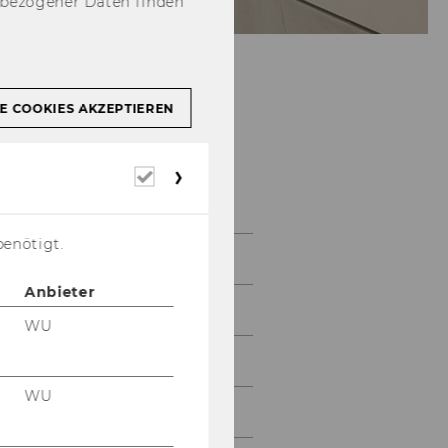
nbezogener Daten finden
E COOKIES AKZEPTIEREN
Institut für Gender
und Diversität in
Erforderliche
Organisationen
Cookies
benötigt.
Institut
Anbieter
Team
WU
Lehre
WU
Forschung