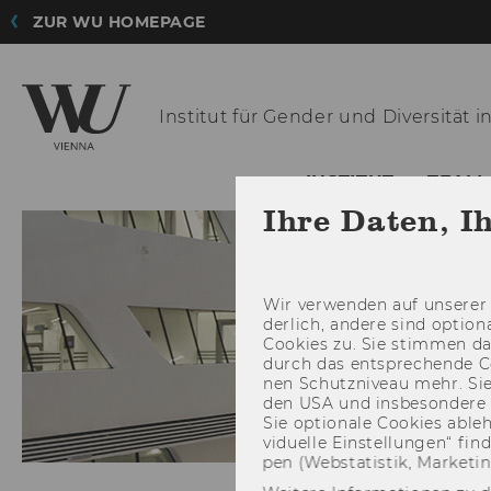
ZUR WU HOMEPAGE
Institut für Gender und
Diversität 
INSTITUT
TEAM
Ihre Daten, I
Wir ver­wen­den auf un­se­rer 
der­lich, an­de­re sind op­tio
Coo­kies zu. Sie stim­men 
durch das ent­spre­chen­de C
nen Schutz­ni­veau mehr. Sie 
den USA und ins­be­son­de­r
Sie op­tio­na­le Coo­kies ab­l
vi­du­el­le Ein­stel­lun­gen“ 
pen (Web­sta­tis­tik, Mar­ke­ti