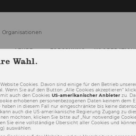
in Organisationen
LEHRE
FORSCHUNG
KOOPERATION
hre Wahl.
Web­site Coo­kies. Davon sind ei­ni­ge für den Be­trieb un­se­rer
­nal. Wenn Sie auf den But­ton „Alle Coo­kies ak­zep­tie­ren“ kli
damit auch den Coo­kies
US-​amerikanischer An­bie­ter
zu. Da­
oo­kie er­ho­be­nen per­so­nen­be­zo­ge­nen Daten kei­nem dem 
haben in die­sem Fall nur ein­ge­schränk­te bis keine da­ten­sc
e kann auch die US-​amerikanische Re­gie­rung Zu­gang zu die
eh­nen möch­ten, kli­cken Sie bitte auf „Nur not­wen­di­ge Coo­kies
fin­den Sie eine voll­stän­di­ge Über­sicht aller Coo­kies und kön
ng) aus­wäh­len.