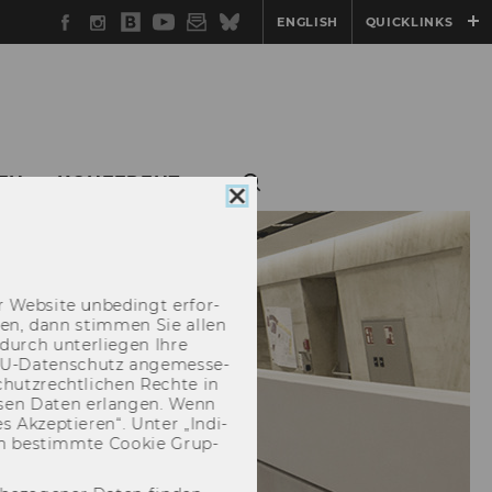
Facebook
Instagram
WU
YouTube
Newsletter
Bluesky
ENGLISH
QUICKLINKS
Blog
EN
KONFERENZ
Cookie
Consent
schließen
 Web­site un­be­dingt er­for­
­cken, dann stim­men Sie allen
durch un­ter­lie­gen Ihre
EU-​Datenschutz an­ge­mes­se­
hutz­recht­li­chen Rech­te in
­sen Daten er­lan­gen. Wenn
 Ak­zep­tie­ren“. Unter „In­di­
­nen be­stimm­te Coo­kie Grup­