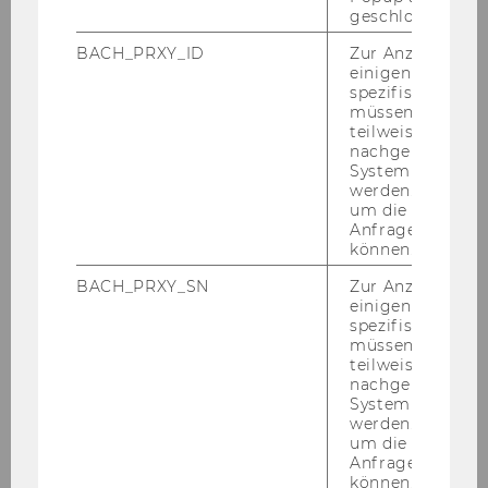
Dr. Richard Fortmüller und Dr. Gerhard
geschlossen wur
Geissler
BACH_PRXY_ID
Zur Anzeige von
einigen WU-
spezifischen Inh
Des einen Freud ist des an­de­
müssen Informa
ren Leid! Warum im Fach­be­
teilweise von
reich Kos­ten­rech­nung nie
nachgelagerten
System abgefra
beide - Prüf­ling und Prü­fe­rIn -
werden. Notwen
zu­frie­den sind
um die Antwort 
Mag. Birgit Gatterer
Anfrage zuordne
können.
BACH_PRXY_SN
Zur Anzeige von
Ein Blick in die Pra­xis - Er­geb­
einigen WU-
spezifischen Inh
nis­se einer em­pi­ri­schen Un­ter­
müssen Informa
su­chung zur Bu­chungs­pra­xis
teilweise von
bei Stan­dard­bu­chungs­fäl­len
nachgelagerten
System abgefra
FH-Doz. MMag. Dr. Stefan Grbenic
werden. Notwen
um die Antwort 
Anfrage zuordne
SCHU­LE trifft Wirt­schaft -
können.