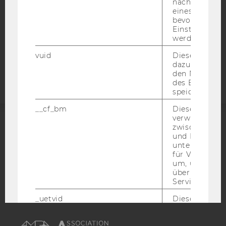
nächsten Ans
STUDIENBEWERBER*INNEN UND STUDIERENDE
eines Vimeo-V
bevorzugten
COOKIE EINSTELLUNGEN
Einstellungen
werden.
Barrierefreiheitserklärung
vuid
Dieser Cookie
Webseite
dazu eingeset
den Nutzungs
des Benutzers
speichern.
__cf_bm
Dieses Cookie
verwendet, u
zwischen Men
ACCREDITED BY:
und Bots zu
unterscheiden.
EQUIS
AACSB
für Vimeo no
um, um gülti
über die Nutz
Service zu s
_uetvid
Dieses Cookie
gesetzt, um d
AMBA
Nutzung des 
Videoplayers 