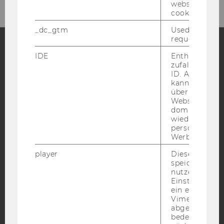
website read 
cookie.
_dc_gtm
Used to throt
request rate.
IDE
Enthält eine
Facebook
Instagram
Blog
zufallsgenerie
ID. Anhand di
kann Google 
über verschie
Websites
YouTube
Newsletter
Bluesky
domainübergr
wiedererkenn
personalisiert
Werbung auss
player
Dieses Cooki
speichert
IMPRESSUM
nutzerspezifi
BARRIEREFREIHEITSERKLÄRUNG WEBSEITE
Einstellungen
ein eingebett
DATENSCHUTZERKLÄRUNG
Vimeo-Video
abgespielt wi
DATENSCHUTZERKLÄRUNG SOCIAL MEDIA
bedeutet, das
DATENSCHUTZERKLÄRUNG