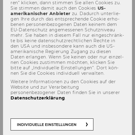
ren“ kli­cken, dann stim­men Sie allen Coo­kies zu.
Sie stim­men damit auch den Coo­kies
US-​
amerikanischer An­bie­ter
zu. Da­durch un­ter­lie­
gen Ihre durch das ent­spre­chen­de Coo­kie er­ho­
be­nen per­so­nen­be­zo­ge­nen Daten kei­nem dem
3. Wiener WiDi-Kongress
EU-​Datenschutz an­ge­mes­se­nen Schutz­ni­veau
mehr. Sie haben in die­sem Fall nur ein­ge­schränk­
te bis keine da­ten­schutz­recht­li­chen Rech­te in
den USA und ins­be­son­de­re kann auch die US-​
amerikanische Re­gie­rung Zu­gang zu die­sen
Daten er­lan­gen. Wenn Sie kei­nen oder nur ein­zel­
Motto und Pro­gramm des 3. Wie­ner
nen Coo­kies zu­stim­men möch­ten, kli­cken Sie
WiDi-​Kongresses
bitte auf „In­di­vi­du­el­le Ein­stel­lun­gen“. Dort kön­
nen Sie die Coo­kies in­di­vi­du­ell ver­wal­ten.
Wege und Irr­we­ge einer mo­der­nen
Weitere Informationen zu den Cookies auf der
Rechnungswesen-​Didaktik: Fach­di­dak­ti­sche
Website und zur Verarbeitung
personenbezogener Daten finden Sie in unserer
Her­aus­for­de­run­gen an einen mo­der­nen
Datenschutzerklärung
.
Rechnungswesen-​Unterricht
PRO­GRAMM DES 3. WIE­NER WIDI-​KONGRESSES
AM 9. NO­VEM­BER 2012
INDIVIDUELLE EINSTELLUNGEN