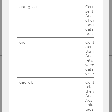
_gat_gtag
Certain data i
sent to Googl
Analytics a 
In­sti­tut für Wirt­schafts­päd­ago­gik
of once per m
Ge­bäu­de D2, Ein­gang B, 1. Stock
long as it is s
Front Of­fice
data transfers
prevented.
Ge­bäu­de D2, Ein­gang E, 1. Stock
_gid
Contains a r
generated use
Using this ID
Analytics can
returning use
website and 
data from pre
Welt­han­dels­platz 1
visits.
1020 Wien
_gac_gb
Contains cam
Ös­ter­reich
related infor
the user. If G
Fon: +43-​1-31336-4628
Analytics and
Fax: +43-​1-31336-904628
Ads accounts 
Mail: wi­pa­ed@wu.ac.at
linked, the co
tags on the G