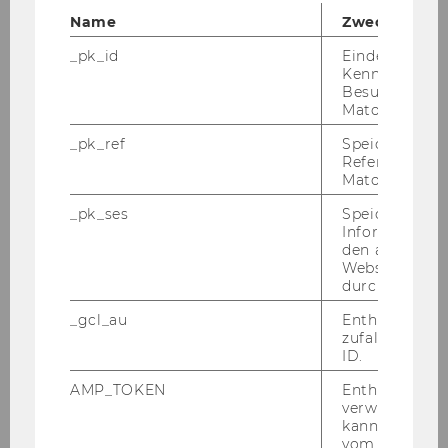
Name
Zweck
Wipäd-Kongresse
_pk_id
Eindeutige
Kennzeichnun
Besuchers du
WiDi-Kongresse
Matomo.
_pk_ref
Speicherung 
10. Wiener WiDi-Kongress
Referrers dur
Matomo.
9. Wiener Widi-Kongress
_pk_ses
Speicherung 
Informatione
8. Wiener Widi-Kongress
den aktuellen
Webseitenbe
durch Matom
7. Wiener WiDi-Kongress
_gcl_au
Enthält eine
6. Wiener WiDi-Kongress
zufallsgenerie
ID.
5. Wiener WiDi-Kongress
AMP_TOKEN
Enthält ein To
verwendet we
4. Wiener WiDi-Kongress
kann, um eine
vom AMP-Clie