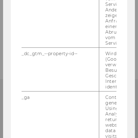
Service abzur
3. Wiener WiDi-Kongress
Andere mögli
zeigen Opt-ou
2. Wiener WiDi-Kongress
Anfrage im G
einen Fehler 
Abrufen einer
1. Wiener WiDi-Kongress
vom AMP Clie
Service an.
Professional Prosecco
_dc_gtm_--property-id--
Wird von Dou
(Google Tag 
verwendet, u
Besucher nach
Geschlecht o
Interessen zu
identifizieren.
_ga
Contains a r
generated use
Using this ID
Analytics can
returning use
website and 
data from pre
visits.