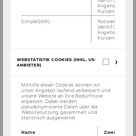
Identifizierung 
Angehörige/r für
Institut für Wirtschaftspädagogik
Kursanmeldung.
SimpleSAML
Notwendig zur
Identifizierung 
Aktuelles
Angehörige/r für
Kursanmeldung.
Über uns
WEBSTATISTIK COOKIES (INKL. US-
Webstatis
Lehre
ANBIETER)
Cookies
(inkl.
US-
Forschung
Anbieter)
Mithilfe dieser Cookies können wir
unser Angebot laufend verbessern und
Schule & Gesellschaft
unsere Website an Ihre Bedürfnisse
anpassen. Dabei werden
pseudonymisierte Daten über die
Netzwerken
Websitenutzung gesammelt und
statistisch ausgewertet.
Veranstaltungen
Name
Zweck