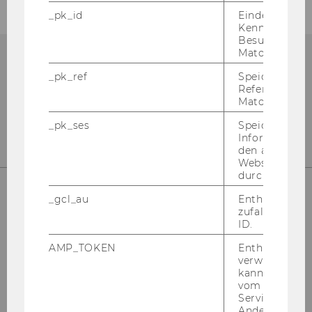
_pk_id
Eindeutige
Kennzeichnun
Besuchers du
Matomo.
_pk_ref
Speicherung 
Referrers dur
Matomo.
_pk_ses
Speicherung 
Informatione
den aktuellen
Webseitenbe
durch Matom
_gcl_au
Enthält eine
zufallsgenerie
In­sti­tut für Wirt­schafts­päd­ago­gik
ID.
Ge­bäu­de D2, Ein­gang B, 1. Stock
Front Of­fice
AMP_TOKEN
Enthält ein To
verwendet we
Ge­bäu­de D2, Ein­gang E, 1. Stock
kann, um eine
vom AMP-Clie
Service abzur
Andere mögli