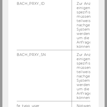
BACH_PRXY_ID
Zur Anzeige von
einigen WU-
13. Juli 2026
spezifischen Inh
Johanna Seeliger bei der EDULEARN26
müssen Informa
in Palma, Spanien
teilweise von
nachgelagerten
Vom 29.06. bis 01.07.2026 nahm Jo­han­na See­li­
System abgefra
ger an der "EDULEARN26 - 18th In­ter­na­tio­nal
werden. Notwen
um die Antwort 
Con­fe­rence on Edu­ca­ti­on and New Lear­ning
Anfrage zuordne
Tech­no­lo­gies" teil.
können.
BACH_PRXY_SN
Zur Anzeige von
einigen WU-
spezifischen Inh
müssen Informa
teilweise von
nachgelagerten
System abgefra
werden. Notwen
um die Antwort 
Anfrage zuordne
können.
fe_typo_user
Notwendig für d