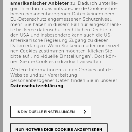
amerikanischer An­bie­ter
zu. Da­durch un­ter­lie­
gen Ihre durch das ent­spre­chen­de Coo­kie er­ho­
be­nen per­so­nen­be­zo­ge­nen Daten kei­nem dem
EU-​Datenschutz an­ge­mes­se­nen Schutz­ni­veau
mehr. Sie haben in die­sem Fall nur ein­ge­schränk­
Aktuelles
te bis keine da­ten­schutz­recht­li­chen Rech­te in
den USA und ins­be­son­de­re kann auch die US-​
amerikanische Re­gie­rung Zu­gang zu die­sen
Daten er­lan­gen. Wenn Sie kei­nen oder nur ein­zel­
nen Coo­kies zu­stim­men möch­ten, kli­cken Sie
bitte auf „In­di­vi­du­el­le Ein­stel­lun­gen“. Dort kön­
nen Sie die Coo­kies in­di­vi­du­ell ver­wal­ten.
Weitere Informationen zu den Cookies auf der
Website und zur Verarbeitung
personenbezogener Daten finden Sie in unserer
Datenschutzerklärung
.
INDIVIDUELLE EINSTELLUNGEN
NUR NOTWENDIGE COOKIES AKZEPTIEREN