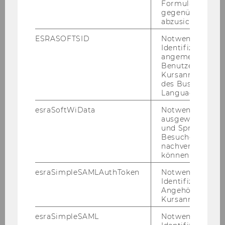
Formulareingab
gegenüber Angri
abzusichern.
ESRASOFTSID
Notwendig zur
Identifizierung 
22. Juni 2026
angemeldeten
EDEN 2026 in Porto, Portugal
Benutzers im
Kursanmeldung
Ger­hard Geiss­ler und Franz-​Karl Skala ver­tra­ten
des Business
Language Center
das In­sti­tut für Wirt­schafts­päd­ago­gik der WU
Wien auf der EDEN-​Jahreskonferenz 2026 in
esraSoftWiData
Notwendig um
Porto, Por­tu­gal.
ausgewählte Sp
und Sprachkurse
Besuchers
nachverfolgen z
können.
esraSimpleSAMLAuthToken
Notwendig zur
ZUM NEWS AR­CHIV
Identifizierung 
Angehörige/r für
Kursanmeldung.
esraSimpleSAML
Notwendig zur