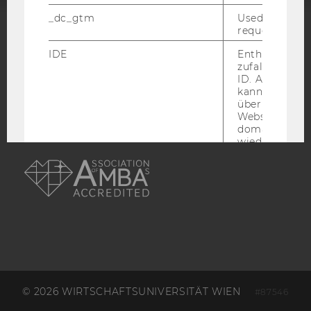
_dc_gtm
Used to throt
request rate.
ACCREDITED BY:
IDE
Enthält eine
zufallsgenerie
EQUIS
AACSB
ID. Anhand di
kann Google 
über verschie
Websites
domainübergr
wiedererkenn
AMBA
personalisiert
Werbung auss
player
Dieses Cooki
speichert
nutzerspezifi
Einstellungen
ein eingebett
Vimeo-Video
abgespielt wi
bedeutet, das
nächsten Ans
© 2026 WIRTSCHAFTSUNIVERSITÄT WIEN
#87546
eines Vimeo-V