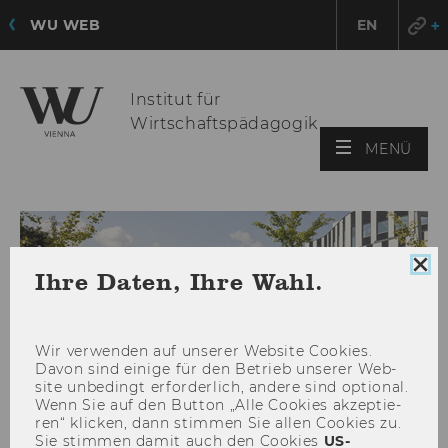
WU WEB
EN
Institut für
Wirtschaftspädagogik
HAU
MENÜ
ÖFF
Coo
Ihre Daten, Ihre Wahl.
Con
sch
Wir ver­wen­den auf un­se­rer Web­site Coo­kies.
Davon sind ei­ni­ge für den Be­trieb un­se­rer Web­
site un­be­dingt er­for­der­lich, an­de­re sind op­tio­nal.
Wenn Sie auf den But­ton „Alle Coo­kies ak­zep­tie­
ren“ kli­cken, dann stim­men Sie allen Coo­kies zu.
Sie stim­men damit auch den Coo­kies
US-​