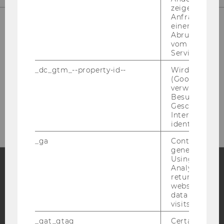
zeigen Opt-ou
Anfrage im G
einen Fehler 
Abrufen einer
Welt­han­dels­platz 1
vom AMP Clie
1020 Wien
Service an.
Ös­ter­reich
_dc_gtm_--property-id--
Wird von Dou
(Google Tag 
Fon: +43-​1-31336-4628
verwendet, u
Fax: +43-​1-31336-904628
Besucher nach
Mail: wi­pa­ed@wu.ac.at
Geschlecht o
Interessen zu
identifizieren.
_ga
Contains a r
generated use
Using this ID
Analytics can
returning use
Facebook
Instagram
Blog
website and 
data from pre
visits.
_gat_gtag
Certain data i
YouTube
Newsletter
Bluesky