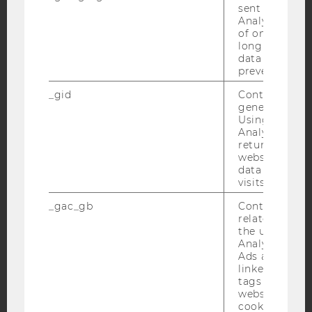
sent to Googl
Analytics a 
of once per m
long as it is s
data transfers
prevented.
IMPRESSUM
_gid
Contains a r
BARRIEREFREIHEITSERKLÄRUNG WEBSEITE
generated use
Using this ID
DATENSCHUTZERKLÄRUNG
Analytics can
returning use
DATENSCHUTZERKLÄRUNG SOCIAL MEDIA
website and 
DATENSCHUTZERKLÄRUNG
data from pre
STUDIENBEWERBER*INNEN UND STUDIERENDE
visits.
COOKIE EINSTELLUNGEN
_gac_gb
Contains cam
related infor
the user. If G
Barrierefreiheitserklärung
Analytics and
Webseite
Ads accounts 
linked, the co
tags on the G
website read 
cookie.