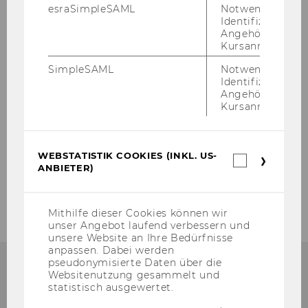
esraSimpleSAML
Notwendig zur
Identifizierung 
Angehörige/r für
Kursanmeldung.
SimpleSAML
Notwendig zur
Identifizierung 
Angehörige/r für
Kursanmeldung.
WEBSTATISTIK COOKIES (INKL. US-
Webstatis
ANBIETER)
Cookies
(inkl.
US-
Anbieter)
Mithilfe dieser Cookies können wir
unser Angebot laufend verbessern und
unsere Website an Ihre Bedürfnisse
anpassen. Dabei werden
pseudonymisierte Daten über die
Websitenutzung gesammelt und
statistisch ausgewertet.