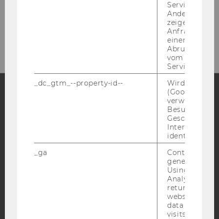
Service abzur
Fon: +43-​1-31336-4628
Andere mögli
Fax: +43-​1-31336-904628
zeigen Opt-ou
Anfrage im G
Mail: wi­pa­ed@wu.ac.at
einen Fehler 
Abrufen einer
vom AMP Clie
Service an.
_dc_gtm_--property-id--
Wird von Dou
(Google Tag 
verwendet, u
Facebook
Instagram
Blog
Besucher nach
Geschlecht o
Interessen zu
identifizieren.
YouTube
Newsletter
Bluesky
_ga
Contains a r
generated use
Using this ID
Analytics can
returning use
website and 
data from pre
IMPRESSUM
visits.