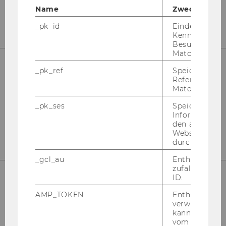
Name
Zweck
_pk_id
Eindeutige
Kennzeichnun
Besuchers du
Matomo.
_pk_ref
Speicherung 
Referrers dur
In­sti­tut für Wirt­schafts­päd­ago­gik
Matomo.
Ge­bäu­de D2, Ein­gang B, 1. Stock
Front Of­fice
_pk_ses
Speicherung 
Informatione
Ge­bäu­de D2, Ein­gang E, 1. Stock
den aktuellen
Webseitenbe
durch Matom
_gcl_au
Enthält eine
zufallsgenerie
ID.
Welt­han­dels­platz 1
AMP_TOKEN
Enthält ein To
verwendet we
1020 Wien
kann, um eine
Ös­ter­reich
vom AMP-Clie