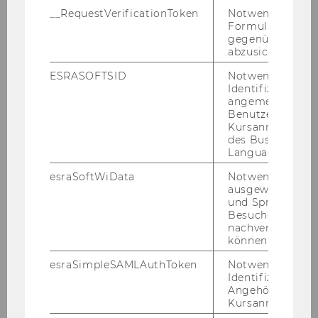
__RequestVerificationToken
Notwendig, um 
3. Wiener WiDi-Kongress
Formulareingab
gegenüber Angri
abzusichern.
2. Wiener WiDi-Kongress
ESRASOFTSID
Notwendig zur
1. Wiener WiDi-Kongress
Identifizierung 
angemeldeten
Benutzers im
Kursanmeldung
Professional Prosecco
des Business
Language Center
esraSoftWiData
Notwendig um
Wir danken unseren Sponsor:innen
ausgewählte Sp
und Sprachkurse
alphabetisch
Besuchers
nachverfolgen z
können.
esraSimpleSAMLAuthToken
Notwendig zur
Identifizierung 
Angehörige/r für
Kursanmeldung.