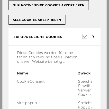
NUR NOTWENDIGE COOKIES AKZEPTIEREN
Nach einer Corona-​Pause fand am
21. Ok­to­ber
2022
fand unser
8. Wie­ner
Wirtschaftsdidaktik-​Kongress
unter dem
ALLE COOKIES AKZEPTIEREN
Motto
Wipäd trifft Schu­le
statt.
Wie­der soll­te die­ser Nach­mit­tag in­spi­rie­ren
Erforderl
ERFORDERLICHE COOKIES
und neue, di­rekt ein­setz­ba­re Ideen und Un­ter­
Cookies
la­gen für die Un­ter­richts­pla­nung und Un­ter­
richts­durch­füh­rung brin­gen. An kon­kre­ten Bei­
Diese Cookies werden für eine
technisch reibungslose Funktion
spie­len woll­ten wir die Um­set­zung von ver­
unserer Website benötigt.
schie­de­nen ak­tu­el­len Trends aus Theo­rie und
Pra­xis für den Schul­un­ter­richt prä­sen­tie­ren
Name
Zweck
und dis­ku­tie­ren.
CookieConsent
Speichert Ihre
Das Wipäd-​Forum wurde wei­ter­ge­führt und
Einwilligung zur
hat wie­der die Mög­lich­keit zu einem in­ten­si­ven
Verwendung vo
Cookies.
Aus­tausch von Un­ter­richts­ideen unter Kol­
leg:innen von ver­schie­de­nen Schu­len ge­bo­ten.
site-popup
Speichert ob ein
In den Schu­len gibt es zwei­fel­los viele span­
Popup ausgefüll