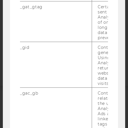
BARRIEREFREIHEITSERKLÄRUNG WEBSEITE
_gat_gtag
Certain data i
DATENSCHUTZERKLÄRUNG
sent to Googl
Analytics a 
DATENSCHUTZERKLÄRUNG SOCIAL MEDIA
of once per m
DATENSCHUTZERKLÄRUNG
long as it is s
data transfers
STUDIENBEWERBER*INNEN UND STUDIERENDE
prevented.
COOKIE EINSTELLUNGEN
_gid
Contains a r
generated use
Barrierefreiheitserklärung
Using this ID
Webseite
Analytics can
returning use
website and 
data from pre
visits.
_gac_gb
Contains cam
related infor
ACCREDITED BY:
the user. If G
Analytics and
Ads accounts 
EQUIS
AACSB
linked, the co
tags on the G