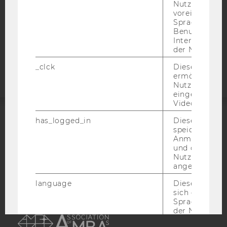
STUDIENBEWERBER*INNEN UND STUDIERENDE
Nutzer*in, zB.
voreingestell
COOKIE EINSTELLUNGEN
Sprache, Regi
Benutzernam
Interaktionsd
Barrierefreiheitserklärung
der Nutzer*in
Webseite
_clck
Dieses Cooki
ermöglicht di
Nutzung des
eingebettete
Video Players
has_logged_in
Dieses Cooki
ACCREDITED BY:
speichert
Anmeldeinfo
EQUIS
AACSB
und ob sich de
Nutzer*in jem
angemeldet h
language
Dieses Cooki
sich die
Spracheinstel
AMBA
der Nutzer*in
sichergestellt