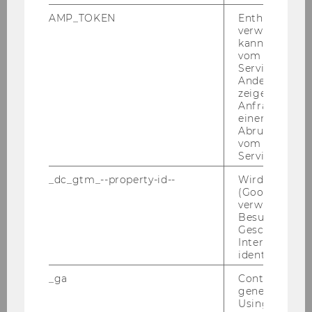
Eucotax
AMP_TOKEN
Enthält ein To
verwendet we
Moot Court
kann, um eine
vom AMP-Clie
Service abzur
Colloquium
Andere mögli
zeigen Opt-ou
Anfrage im G
BFG-Verwaltungspraktikum
einen Fehler 
Abrufen einer
vom AMP Clie
Bachelorarbeiten
Service an.
_dc_gtm_--property-id--
Wird von Dou
Masterarbeiten
(Google Tag 
verwendet, u
Besucher nach
Dissertationen
Geschlecht o
Interessen zu
identifizieren.
Studienzertifikat
_ga
Contains a r
LLM International Tax Law
generated use
Using this ID