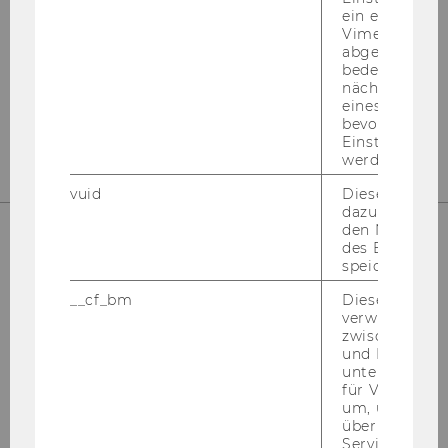
ein eingebett
Instagram
LinkedIn
Vimeo-Video
abgespielt wi
bedeutet, das
nächsten Ans
eines Vimeo-V
bevorzugten
Einstellungen
werden.
vuid
Dieser Cookie
dazu eingeset
den Nutzungs
des Benutzers
speichern.
__cf_bm
Dieses Cookie
verwendet, u
zwischen Men
und Bots zu
unterscheiden.
Bitte klicken Sie hier um sich für
für Vimeo no
den Newsletter anzumelden!
um, um gülti
über die Nutz
Service zu s