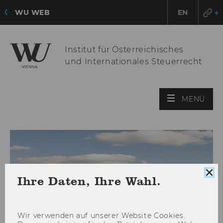
WU WEB
EN
Institut für Österreichisches
und Internationales Steuerrecht
HAU
MENÜ
ÖFF
Coo
Ihre Daten, Ihre Wahl.
Con
sch
Wir ver­wen­den auf un­se­rer Web­site Coo­kies.