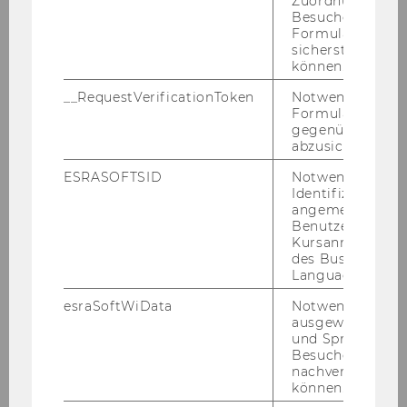
Körperschaftsteuer I
Zuordnung von
Besucher zu
Formulareingab
D/R Band I, 479-503; 525-624
sicherstellen zu
können.
Körperschaftsteuer II
__RequestVerificationToken
Notwendig, um 
Formulareingab
D/R Band I, 435-443; 503-525; 613-
gegenüber Angri
620
abzusichern.
ESRASOFTSID
Notwendig zur
Grunderwerbsteuer
Identifizierung 
angemeldeten
Benutzers im
D/R Band II, 483-511
Kursanmeldung
des Business
Umsatzsteuer I
Language Center
esraSoftWiData
Notwendig um
D/R Band II, 159-192; 192-246; 363-
ausgewählte Sp
376
und Sprachkurse
Besuchers
nachverfolgen z
können.
Umsatzsteuer II