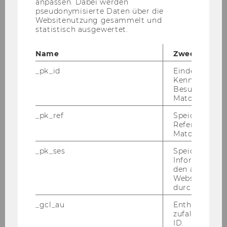
anpassen. Dabei werden
sowie 544-610
;
Lang
,
pseudonymisierte Daten über die
Websitenutzung gesammelt und
Introduction to the Law of
statistisch ausgewertet.
2
Double Taxation Conventions
(2013);
Walter
,
Name
Zweck
12
Umgründungssteuerrecht 2018
_pk_id
Eindeutige
(2018).
Kennzeichnun
Besuchers du
Matomo.
_pk_ref
Speicherung 
Referrers dur
Matomo.
Lehre
_pk_ses
Speicherung 
Informatione
den aktuellen
Webseitenbe
Übersicht Lehrveranstaltungen
durch Matom
_gcl_au
Enthält eine
Studienverlauf
zufallsgenerie
ID.