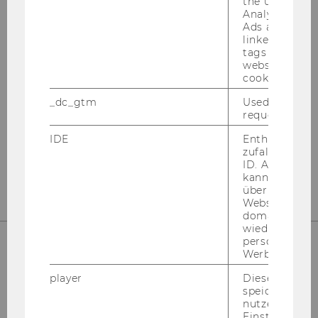
the user. If G
Institut für
Analytics and
Ads accounts 
Österreichisches und
linked, the co
Internationales Steuerrecht
tags on the G
website read 
cookie.
Departmentgebäude D3, 2. Stock
_dc_gtm
Used to throt
Welthandelsplatz 1
request rate.
1020
Wien
IDE
Enthält eine
Tel:
+43-1-31336-4890
zufallsgenerie
E-Mail:
officetaxlaw@wu.ac.at
ID. Anhand di
kann Google 
über verschie
Websites
domainübergr
wiedererkenn
personalisiert
Werbung auss
UNSERE SOCIAL MEDIA KANÄLE
player
Dieses Cooki
speichert
nutzerspezifi
Einstellungen