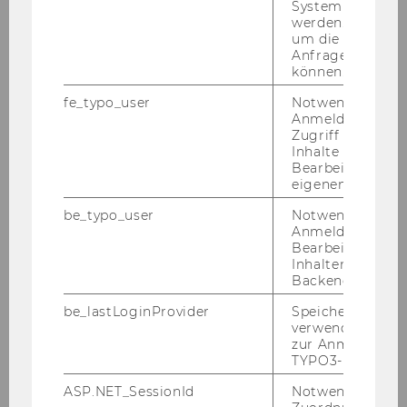
System abgefra
MANZ , 8. Auf­la­ge, 2019
werden. Notwen
um die Antwort 
Literatur Prüfung aus
Anfrage zuordne
können.
Grundkurs Steuerrecht:
fe_typo_user
Notwendig für d
Einkommensteuer I
Anmeldung und
Zugriff auf gesc
Inhalte oder zur
D/R Band I, 19-148; 374-377; 327-
Bearbeitung des
367; 459-467
eigenen Profils.
be_typo_user
Notwendig für d
Einkommensteuer II
Anmeldung und
Bearbeitung von
D/R Band I, 148-327; 327-348
Inhalten im TYP
Backend.
Einkommensteuer III
be_lastLoginProvider
Speichert die zul
verwendete Met
D/R Band I, 86-148; 304-327; 362-
zur Anmeldung f
TYPO3-Backend.
401; 412-459
ASP.NET_SessionId
Notwendig, um 