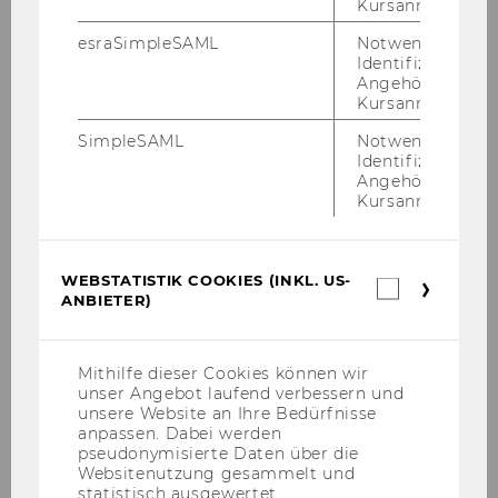
Kursanmeldung.
States
esraSimpleSAML
Notwendig zur
Double Non-Taxation - FWF
Identifizierung 
Angehörige/r für
Kursanmeldung.
Die Rechtsnachfolge im
Unternehmenssteuerrecht
SimpleSAML
Notwendig zur
Identifizierung 
EU taxation and third countries
Angehörige/r für
Kursanmeldung.
Sustainable Tax Governance in Developing
Countries through Global Tax Transparency
WEBSTATISTIK COOKIES (INKL. US-
Webstatis
Die Rolle von Betriebsstätten in der
ANBIETER)
Cookies
Umsatzsteuer
(inkl.
US-
BEPS and Double Taxation Conventions -
Anbieter)
Mithilfe dieser Cookies können wir
OeNB
unser Angebot laufend verbessern und
unsere Website an Ihre Bedürfnisse
anpassen. Dabei werden
The Emergence of General Anti-Avoidance
pseudonymisierte Daten über die
Rules - OeNB
Websitenutzung gesammelt und
statistisch ausgewertet.