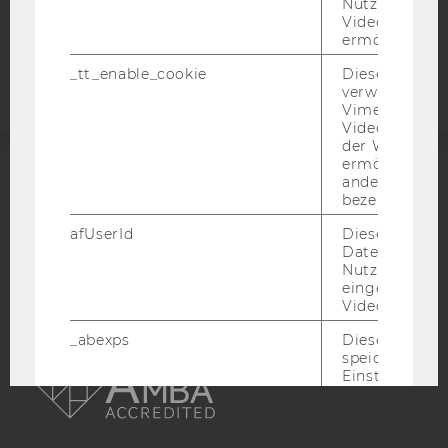
Nutzung des 
Videoplayers 
Barrierefreiheitserklärung
ermöglichen
Webseite
_tt_enable_cookie
Dieses Cookie
verwendet, u
Vimeo-
Videoeinbett
der WU-Websi
ermöglichen 
andere nicht 
ACCREDITED BY:
bezeichnete 
EQUIS
AACSB
afUserId
Dieses Cooki
Daten von
Nutzer*innen,
eingebettete
Videos intera
_abexps
Dieses Cooki
AMBA
speichert get
Einstellungen
Nutzer*in, zB.
voreingestell
Sprache, Regi