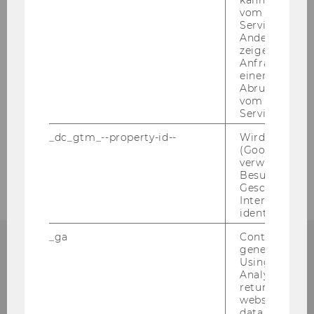
kann, um eine
Enhanced Cooperation
vom AMP-Clie
Service abzur
Arbitration und der Aktionsplan „Base
Andere mögli
Erosion and Profit Shifting (BEPS)“ –
zeigen Opt-ou
Auswirkungen auf das
Anfrage im G
einen Fehler 
Doppelbesteuerungsabkommen
Abrufen einer
Österreich – Polen“ - FESTO
vom AMP Clie
Service an.
Fiscal State Aid and the Role of National
Judges within the EU Commission´s
_dc_gtm_--property-id--
Wird von Dou
Modernization Programme
(Google Tag 
verwendet, u
Besucher nach
Geschlecht o
Interessen zu
identifizieren.
_ga
Contains a r
generated use
Using this ID
Analytics can
Institut für
returning use
website and 
Österreichisches und
data from pre