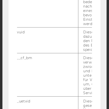
bedeutet, das
nächsten Ans
eines Vimeo-V
Facebook
Instagram
Blog
bevorzugten
Einstellungen
werden.
YouTube
Newsletter
Bluesky
vuid
Dieser Cookie
dazu eingeset
den Nutzungs
des Benutzers
speichern.
__cf_bm
Dieses Cookie
IMPRESSUM
verwendet, u
zwischen Men
BARRIEREFREIHEITSERKLÄRUNG WEBSEITE
und Bots zu
unterscheiden.
DATENSCHUTZERKLÄRUNG
für Vimeo no
DATENSCHUTZERKLÄRUNG SOCIAL MEDIA
um, um gülti
über die Nutz
DATENSCHUTZERKLÄRUNG
Service zu s
STUDIENBEWERBER*INNEN UND STUDIERENDE
_uetvid
Dieses Cookie
COOKIE EINSTELLUNGEN
gesetzt, um d