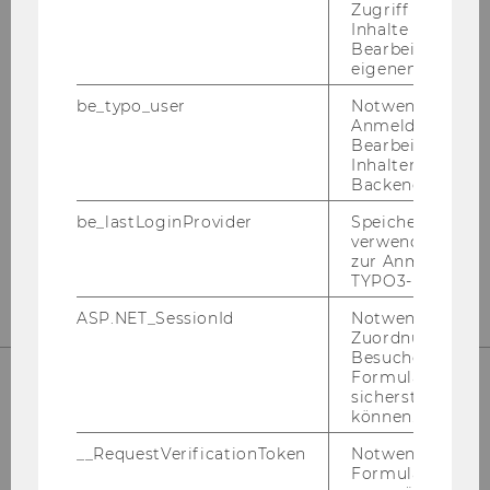
Zugriff auf gesc
Institut für
Inhalte oder zur
Bearbeitung des
Österreichisches und
eigenen Profils.
Internationales Steuerrecht
be_typo_user
Notwendig für d
Anmeldung und
Departmentgebäude D3, 2. Stock
Bearbeitung von
Inhalten im TYP
Welthandelsplatz 1
Backend.
1020
Wien
be_lastLoginProvider
Speichert die zul
Tel:
+43-1-31336-4890
verwendete Met
E-Mail:
officetaxlaw@wu.ac.at
zur Anmeldung f
TYPO3-Backend.
ASP.NET_SessionId
Notwendig, um 
Zuordnung von
Besucher zu
Formulareingab
sicherstellen zu
können.
UNSERE SOCIAL MEDIA KANÄLE
__RequestVerificationToken
Notwendig, um 
Formulareingab