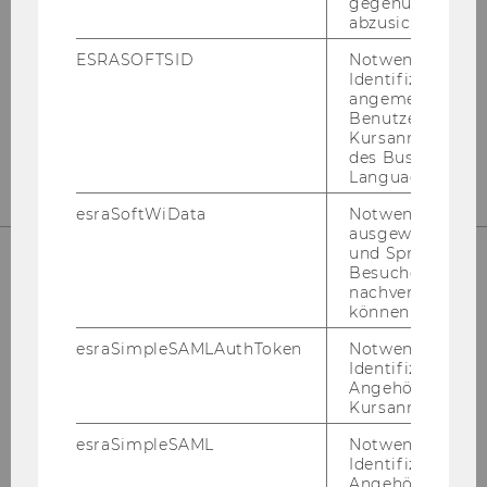
gegenüber Angri
abzusichern.
Instagram
LinkedIn
ESRASOFTSID
Notwendig zur
Identifizierung 
angemeldeten
Benutzers im
Kursanmeldung
des Business
Language Center
esraSoftWiData
Notwendig um
ausgewählte Sp
und Sprachkurse
Besuchers
nachverfolgen z
können.
esraSimpleSAMLAuthToken
Notwendig zur
Identifizierung 
Angehörige/r für
Kursanmeldung.
Bitte klicken Sie hier um sich für
den Newsletter anzumelden!
esraSimpleSAML
Notwendig zur
Identifizierung 
Angehörige/r für