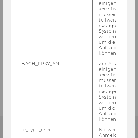
einigen WU-
spezifischen Inh
müssen Informa
teilweise von
nachgelagerten
System abgefra
werden. Notwen
um die Antwort 
Anfrage zuordne
können.
BACH_PRXY_SN
Zur Anzeige von
einigen WU-
spezifischen Inh
müssen Informa
teilweise von
nachgelagerten
System abgefra
werden. Notwen
um die Antwort 
Anfrage zuordne
können.
fe_typo_user
Notwendig für d
Anmeldung und