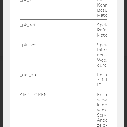
_pk_id
Eindeutige
STUDIENBEWERBER*INNEN UND STUDIERENDE
Kennzeichnun
Besuchers du
COOKIE EINSTELLUNGEN
Matomo.
_pk_ref
Speicherung 
Barrierefreiheitserklärung
Referrers dur
Webseite
Matomo.
_pk_ses
Speicherung 
Informatione
den aktuellen
Webseitenbe
durch Matom
ACCREDITED BY:
_gcl_au
Enthält eine
zufallsgenerie
EQUIS
AACSB
ID.
AMP_TOKEN
Enthält ein To
verwendet we
kann, um eine
vom AMP-Clie
Service abzur
AMBA
Andere mögli
zeigen Opt-ou