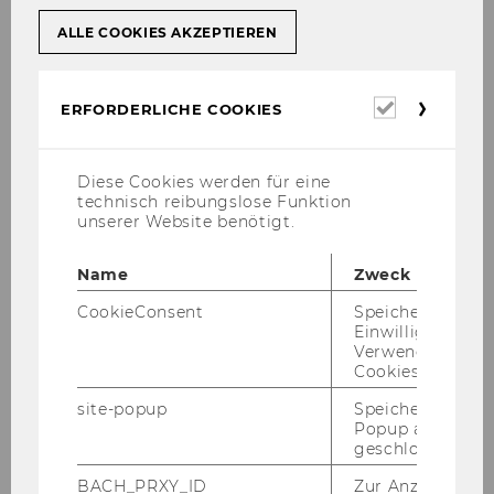
ALLE COOKIES AKZEPTIEREN
Raphaela Riegler, LL.M. (WU)
Erforderl
Teaching and Research Associate
ERFORDERLICHE COOKIES
Cookies
raphaela.riegler@wu.ac.at
Diese Cookies werden für eine
+43 1 31336 5386
technisch reibungslose Funktion
unserer Website benötigt.
Name
Zweck
Per­sön­li­ches Pro­fil PURE
CookieConsent
Speichert Ihre
Einwilligung zur
Pu­bli­ka­tio­nen PURE
Verwendung vo
Cookies.
Sprech­stun­de:
Diens­tag, 10:00 - 11:00
Uhr (um Vor­anmel­dung per E-​Mail wird
site-popup
Speichert ob ein
ge­be­ten)
Popup ausgefüll
geschlossen wur
BACH_PRXY_ID
Zur Anzeige von