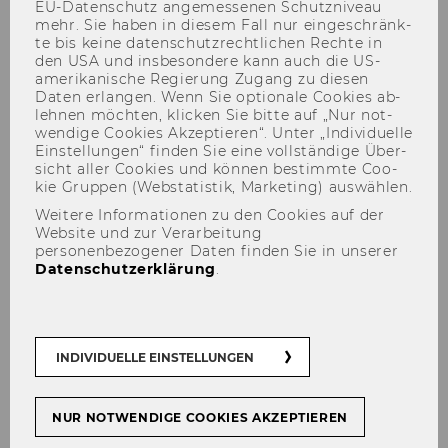
EU-​Datenschutz an­ge­mes­se­nen Schutz­ni­veau
mehr. Sie haben in die­sem Fall nur ein­ge­schränk­
te bis keine da­ten­schutz­recht­li­chen Rech­te in
den USA und ins­be­son­de­re kann auch die US-​
amerikanische Re­gie­rung Zu­gang zu die­sen
Daten er­lan­gen. Wenn Sie op­tio­na­le Coo­kies ab­
leh­nen möch­ten, kli­cken Sie bitte auf „Nur not­
wen­di­ge Coo­kies Ak­zep­tie­ren“. Unter „In­di­vi­du­el­le
Raphaela Riegler, LL.M. (WU)
Ein­stel­lun­gen“ fin­den Sie eine voll­stän­di­ge Über­
sicht aller Coo­kies und kön­nen be­stimm­te Coo­
kie Grup­pen (Web­sta­tis­tik, Mar­ke­ting) aus­wäh­len.
Weitere Informationen zu den Cookies auf der
Website und zur Verarbeitung
personenbezogener Daten finden Sie in unserer
Datenschutzerklärung
.
INDIVIDUELLE EINSTELLUNGEN
NUR NOTWENDIGE COOKIES AKZEPTIEREN