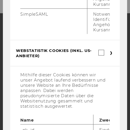
Kursanmeldung.
SimpleSAML
Notwendig zur
Identifizierung 
Angehörige/r für
Kursanmeldung.
Facebook
Instagram
Blog
WEBSTATISTIK COOKIES (INKL. US-
Webstatis
ANBIETER)
YouTube
Newsletter
Bluesky
Cookies
(inkl.
US-
Anbieter)
Mithilfe dieser Cookies können wir
unser Angebot laufend verbessern und
unsere Website an Ihre Bedürfnisse
anpassen. Dabei werden
IMPRESSUM
pseudonymisierte Daten über die
Websitenutzung gesammelt und
BARRIEREFREIHEITSERKLÄRUNG WEBSEITE
statistisch ausgewertet.
DATENSCHUTZERKLÄRUNG
DATENSCHUTZERKLÄRUNG SOCIAL MEDIA
Name
Zweck
DATENSCHUTZERKLÄRUNG