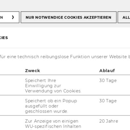
n
Teaching and Research Associates
EN
NUR NOTWENDIGE COOKIES AKZEPTIEREN
ALL
IES
 LL.M.
ür eine technisch reibungslose Funktion unserer Website 
Zweck
Ablauf
Speichert Ihre
30 Tage
Einwilligung zur
Verwendung von Cookies.
ric Coenen, LL.M. (WU)
Speichert ob ein Popup
30 Tage
ausgefüllt oder
aching and Research Associate
geschlossen wurde.
Zur Anzeige von einigen
20 Jahre
eric.coenen@wu.ac.at
WU-spezifischen Inhalten