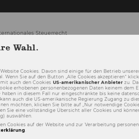
ernationales Steuerrecht
hre Wahl.
LEHRE
FORSCHUNG
VERANSTALTUN
Web­site Coo­kies. Davon sind ei­ni­ge für den Be­trieb un­se­rer
­nal. Wenn Sie auf den But­ton „Alle Coo­kies ak­zep­tie­ren“ kli
damit auch den Coo­kies
US-​amerikanischer An­bie­ter
zu. Da­
oo­kie er­ho­be­nen per­so­nen­be­zo­ge­nen Daten kei­nem dem 
haben in die­sem Fall nur ein­ge­schränk­te bis keine da­ten­sc
e kann auch die US-​amerikanische Re­gie­rung Zu­gang zu die
eh­nen möch­ten, kli­cken Sie bitte auf „Nur not­wen­di­ge Coo­kies
fin­den Sie eine voll­stän­di­ge Über­sicht aller Coo­kies und kön
ng) aus­wäh­len.
den Cookies auf der Website und zur Verarbeitung persone
erklärung
.