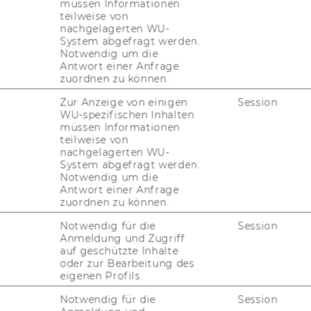
+43 1 31336 6271
müssen Informationen
teilweise von
nachgelagerten WU-
System abgefragt werden.
Notwendig um die
Antwort einer Anfrage
zuordnen zu können.
l PURE
Zur Anzeige von einigen
Session
WU-spezifischen Inhalten
E
müssen Informationen
teilweise von
och, 10:00 - 11:00 Uhr (um Vor­anmel­dung per
nachgelagerten WU-
System abgefragt werden.
Notwendig um die
Antwort einer Anfrage
zuordnen zu können.
Notwendig für die
Session
Anmeldung und Zugriff
auf geschützte Inhalte
oder zur Bearbeitung des
eigenen Profils.
UNSERE SOCIAL MEDIA
Notwendig für die
Session
KANÄLE