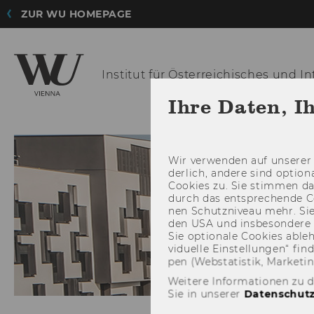
ZUR WU HOMEPAGE
Institut für Österreichisches
und Int
Ihre Daten, I
INSTITUT
Wir ver­wen­den auf un­se­rer 
der­lich, an­de­re sind op­tio
Coo­kies zu. Sie stim­men 
durch das ent­spre­chen­de C
nen Schutz­ni­veau mehr. Sie 
den USA und ins­be­son­de­r
Sie op­tio­na­le Coo­kies ab­l
vi­du­el­le Ein­stel­lun­gen“ 
pen (Web­sta­tis­tik, Mar­ke­ti
Weitere Informationen zu 
Sie in unserer
Datenschutz