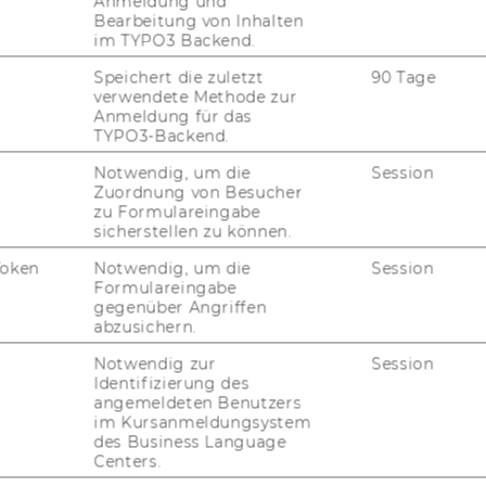
Anmeldung und
Bearbeitung von Inhalten
im TYPO3 Backend.
Speichert die zuletzt
90 Tage
verwendete Methode zur
Instagram
LinkedIn
Anmeldung für das
TYPO3-Backend.
Notwendig, um die
Session
Zuordnung von Besucher
zu Formulareingabe
sicherstellen zu können.
Token
Notwendig, um die
Session
Formulareingabe
gegenüber Angriffen
abzusichern.
Notwendig zur
Session
Identifizierung des
angemeldeten Benutzers
im Kursanmeldungsystem
uTube
Newsletter
Bluesky
ACCREDITED B
des Business Language
Centers.
EQUIS
AAC