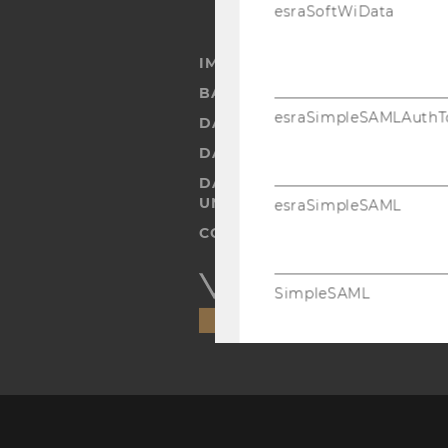
esraSoftWiData
IMPRESSUM
BARRIEREFREIHEITSERKLÄRUN
esraSimpleSAMLAuthT
DATENSCHUTZERKLÄRUNG
DATENSCHUTZERKLÄRUNG SOC
DATENSCHUTZERKLÄRUNG ST
UND STUDIERENDE
esraSimpleSAML
COOKIE EINSTELLUNGEN
Barrierefreiheitserklärung
SimpleSAML
Webseite
WEBSTATISTIK COOKIES