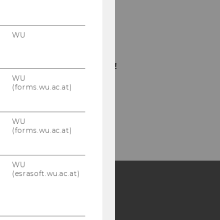
WU
Bitte klicken Sie hier
um sich für den
Newsletter anzumelden!
WU
(forms.wu.ac.at)
WU
(forms.wu.ac.at)
WU
(esrasoft.wu.ac.at)
Y:
SB
AMBA