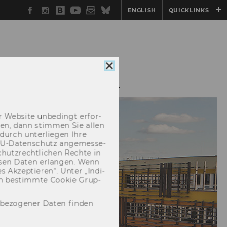
Facebook
Instagram
WU
YouTube
Newsletter
Bluesky
ENGLISH
QUICKLINKS
Blog
Cookie
Consent
GEN
SERVICE
schließen
 Web­site un­be­dingt er­for­
­cken, dann stim­men Sie allen
durch un­ter­lie­gen Ihre
EU-​Datenschutz an­ge­mes­se­
hutz­recht­li­chen Rech­te in
­sen Daten er­lan­gen. Wenn
 Ak­zep­tie­ren“. Unter „In­di­
­nen be­stimm­te Coo­kie Grup­
nbezogener Daten finden