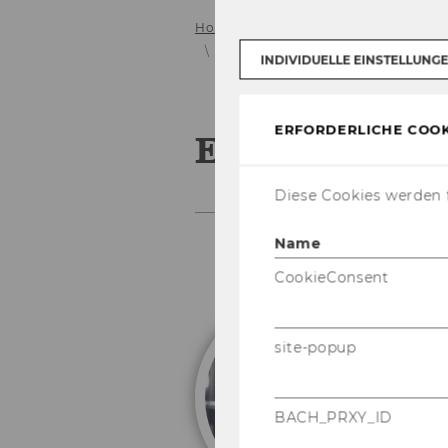
Home
Institut
Mitarbeiter*inne
Eric Coenen, LL.M.
INDIVIDUELLE EINSTELLUNG
ERFORDERLICHE COOK
Eric Coenen,
Diese Cookies werden f
Name
CookieConsent
E
site-popup
Te
BACH_PRXY_ID