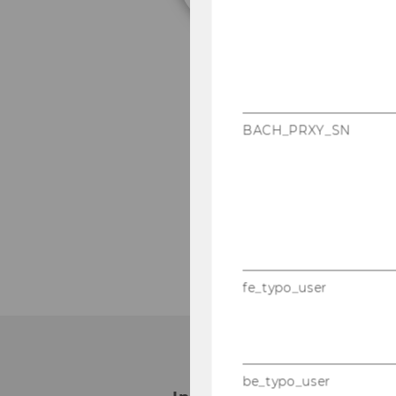
Per­sön­li­ches Pro­fi
BACH_PRXY_SN
Pu­bli­ka­tio­nen PUR
Sprech­stun­de
: Mitt­w
E-​Mail wird ge­be­ten)
fe_typo_user
be_typo_user