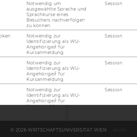
Notwendig um
Session
ausgewählte Sprache und
Sprachkurse eines
Besuchers nachverfolgen
zu können.
G WEBSEITE
oken
Notwendig zur
Session
Identifizierung als WU-
IAL MEDIA
Angehörige/r für
Kursanmeldung.
UDIENBEWERBER*INNEN
Notwendig zur
Session
Identifizierung als WU-
Angehörige/r für
Kursanmeldung.
Notwendig zur
Session
Identifizierung als WU-
Angehörige/r für
Kursanmeldung.
 (INKL. US-ANBIETER)
© 2026 WIRTSCHAFTSUNIVERSITÄT WIEN
#81999